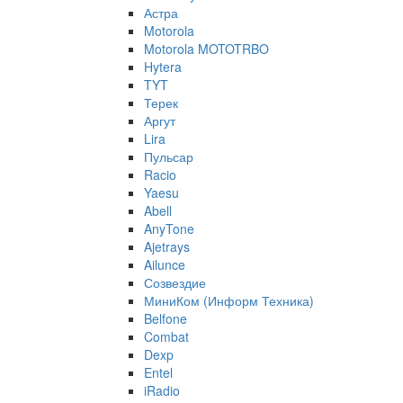
Астра
Motorola
Motorola MOTOTRBO
Hytera
TYT
Терек
Аргут
Lira
Пульсар
Racio
Yaesu
Abell
AnyTone
Ajetrays
Ailunce
Созвездие
МиниКом (Информ Техника)
Belfone
Combat
Dexp
Entel
iRadio