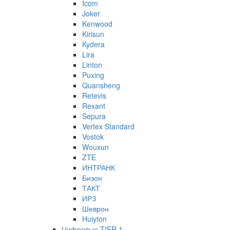
Icom
Joker
Kenwood
Kirisun
Kydera
Lira
Linton
Puxing
Quansheng
Retevis
Rexant
Sepura
Vertex Standard
Vostok
Wouxun
ZTE
ИНТРАНК
Бизон
ТАКТ
ИРЗ
Шеврон
Huiyton
Цифровые TIER 1