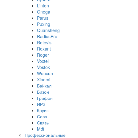
Linton
Onega
Parus
Puxing
Quansheng
RadiusPro
Retevis
Rexant
Roger
Voxtel
Vostok
Wouxun
Xiaomi
Байкал
Бизон
Грифон
ИРЗ
Круиз
Сова
Связь
Mdi
Профессиональные