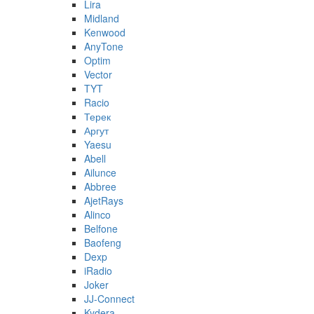
Lira
Midland
Kenwood
AnyTone
Optim
Vector
TYT
Racio
Терек
Аргут
Yaesu
Abell
Ailunce
Abbree
AjetRays
Alinco
Belfone
Baofeng
Dexp
iRadio
Joker
JJ-Connect
Kydera