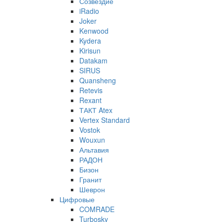
Созвездие
iRadio
Joker
Kenwood
Kydera
Kirisun
Datakam
SIRUS
Quansheng
Retevis
Rexant
ТАКТ Atex
Vertex Standard
Vostok
Wouxun
Альтавия
РАДОН
Бизон
Гранит
Шеврон
Цифровые
COMRADE
Turbosky