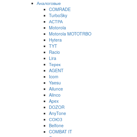
Аналоговые
COMRADE
TurboSky
АСТРА
Motorola
Motorola MOTOTRBO
Hytera
TYT
Racio
Lira
Терек
AGENT
Icom
Yaesu
Ailunce
Alinco
Apex
DOZOR
AnyTone
СОЮЗ
Belfone
COMBAT IT