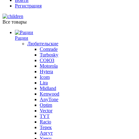
Войти
Регистрация
Все товары
Рации
Любительские
Comrade
Turbosky
СОЮЗ
Motorola
Hytera
Icom
Lira
Midland
Kenwood
AnyTone
Optim
Vector
TYT
Racio
Терек
Аргут
Yaesu