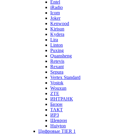
Entel
iRadio
Icom
Joker
Kenwood
Kirisun
Kydera
Lira
Linton
Puxing
Quansheng
Retevis
Rexant
Sepura
Vertex Standard
Vostok
Wouxun
ZTE
ИНТРАНК
Бизон
ТАКТ
ИРЗ
Шеврон
Huiyton
Цифровые TIER 1