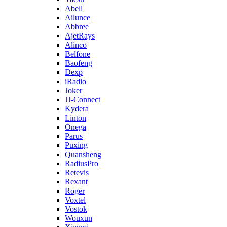
Abell
Ailunce
Abbree
AjetRays
Alinco
Belfone
Baofeng
Dexp
iRadio
Joker
JJ-Connect
Kydera
Linton
Onega
Parus
Puxing
Quansheng
RadiusPro
Retevis
Rexant
Roger
Voxtel
Vostok
Wouxun