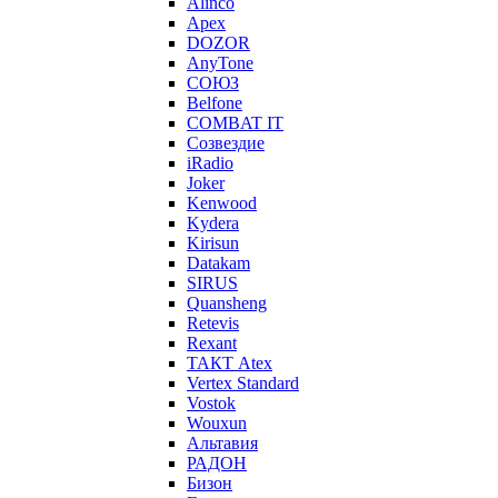
Alinco
Apex
DOZOR
AnyTone
СОЮЗ
Belfone
COMBAT IT
Созвездие
iRadio
Joker
Kenwood
Kydera
Kirisun
Datakam
SIRUS
Quansheng
Retevis
Rexant
ТАКТ Atex
Vertex Standard
Vostok
Wouxun
Альтавия
РАДОН
Бизон