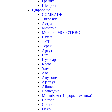
Гранит
Шеврон
Цифровые
COMRADE
Turbosky
Астра
Motorola
Motorola MOTOTRBO
Hytera
TYT
Терек
Аргут
Lira
Пульсар
Racio
Yaesu
Abell
AnyTone
Ajetrays
Ailunce
Созвездие
МиниКом (Информ Техника)
Belfone
Combat
Dexp