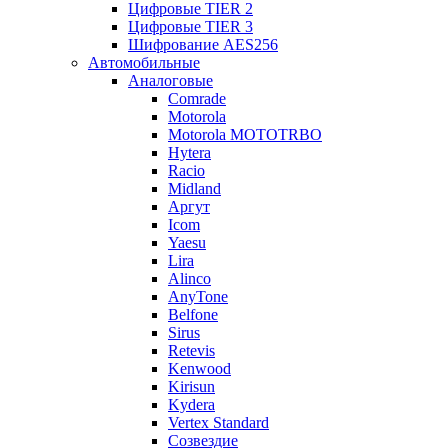
Цифровые TIER 2
Цифровые TIER 3
Шифрование AES256
Автомобильные
Аналоговые
Comrade
Motorola
Motorola MOTOTRBO
Hytera
Racio
Midland
Аргут
Icom
Yaesu
Lira
Alinco
AnyTone
Belfone
Sirus
Retevis
Kenwood
Kirisun
Kydera
Vertex Standard
Созвездие