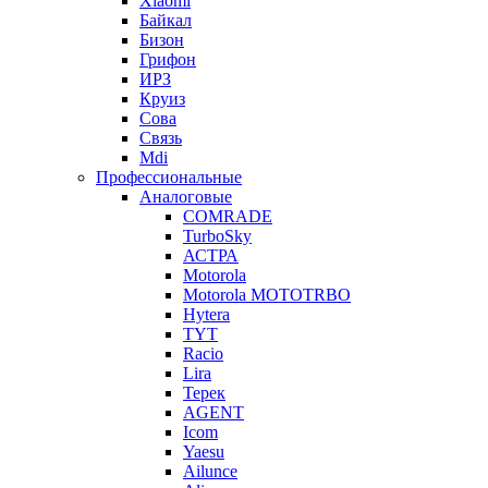
Xiaomi
Байкал
Бизон
Грифон
ИРЗ
Круиз
Сова
Связь
Mdi
Профессиональные
Аналоговые
COMRADE
TurboSky
АСТРА
Motorola
Motorola MOTOTRBO
Hytera
TYT
Racio
Lira
Терек
AGENT
Icom
Yaesu
Ailunce