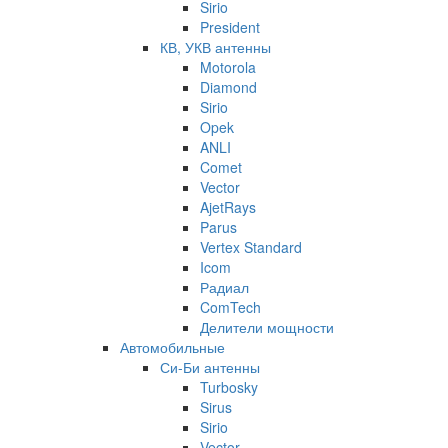
Sirio
President
КВ, УКВ антенны
Motorola
Diamond
Sirio
Opek
ANLI
Comet
Vector
AjetRays
Parus
Vertex Standard
Icom
Радиал
ComTech
Делители мощности
Автомобильные
Си-Би антенны
Turbosky
Sirus
Sirio
Vector