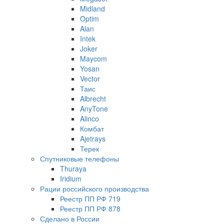
Midland
Optim
Alan
Intek
Joker
Maycom
Yosan
Vector
Таис
Albrecht
AnyTone
Alinco
Комбат
Ajetrays
Терек
Спутниковые телефоны
Thuraya
Iridium
Рации российского производства
Реестр ПП РФ 719
Реестр ПП РФ 878
Сделано в России