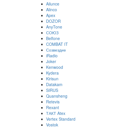
Ailunce
Alinco
Apex
DOZOR
AnyTone
СОЮЗ
Belfone
COMBAT IT
Созвездие
iRadio
Joker
Kenwood
Kydera
Kirisun
Datakam
SIRUS
Quansheng
Retevis
Rexant
ТАКТ Atex
Vertex Standard
Vostok