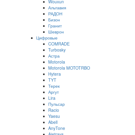
Wouxun
Альтавия
РАДОН
Бизон
Гранит
Шеврон
Цифровые
COMRADE
Turbosky
Астра
Motorola
Motorola MOTOTRBO
Hytera
TYT
Терек
Аргут
Lira
Пульсар
Racio
Yaesu
Abell
AnyTone
Ajetrays