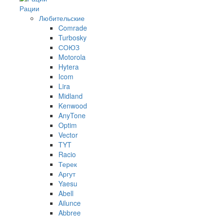
Рации
Любительские
Comrade
Turbosky
СОЮЗ
Motorola
Hytera
Icom
Lira
Midland
Kenwood
AnyTone
Optim
Vector
TYT
Racio
Терек
Аргут
Yaesu
Abell
Ailunce
Abbree