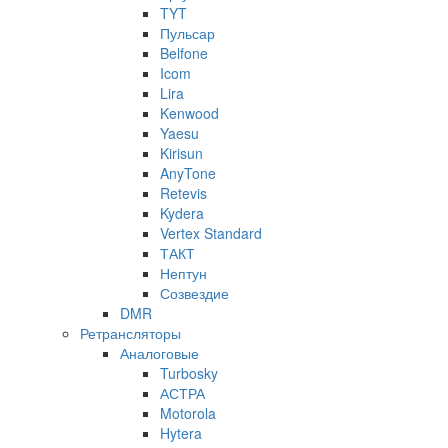
TYT
Пульсар
Belfone
Icom
Lira
Kenwood
Yaesu
Kirisun
AnyTone
Retevis
Kydera
Vertex Standard
ТАКТ
Нептун
Созвездие
DMR
Ретрансляторы
Аналоговые
Turbosky
АСТРА
Motorola
Hytera