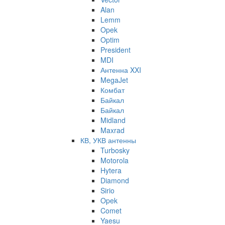
Alan
Lemm
Opek
Optim
President
MDI
Антенна XXI
MegaJet
Комбат
Байкал
Байкал
Midland
Maxrad
КВ, УКВ антенны
Turbosky
Motorola
Hytera
Diamond
Sirio
Opek
Comet
Yaesu