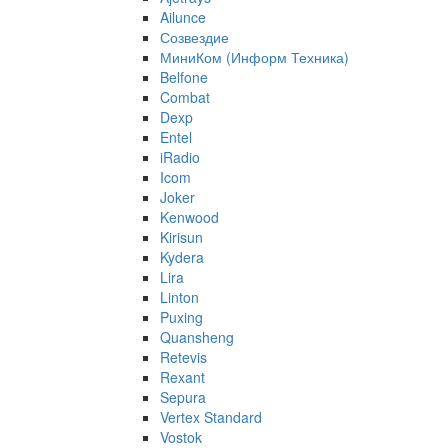
Ailunce
Созвездие
МиниКом (Информ Техника)
Belfone
Combat
Dexp
Entel
iRadio
Icom
Joker
Kenwood
Kirisun
Kydera
Lira
Linton
Puxing
Quansheng
Retevis
Rexant
Sepura
Vertex Standard
Vostok