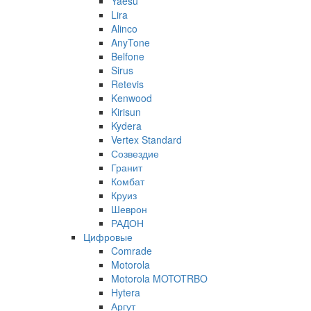
Yaesu
Lira
Alinco
AnyTone
Belfone
Sirus
Retevis
Kenwood
Kirisun
Kydera
Vertex Standard
Созвездие
Гранит
Комбат
Круиз
Шеврон
РАДОН
Цифровые
Comrade
Motorola
Motorola MOTOTRBO
Hytera
Аргут