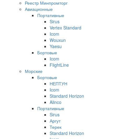
Реестр Минпромторг
Авиационные
Портативные
Sirus
Vertex Standard
Icom
Wouxun
Yaesu
Бортовые
Icom
FlightLine
Морские
Бортовые
НЕПТУН
Icom
Standard Horizon
Alinco
Портативные
Sirus
Аргут
Терек
Standard Horizon