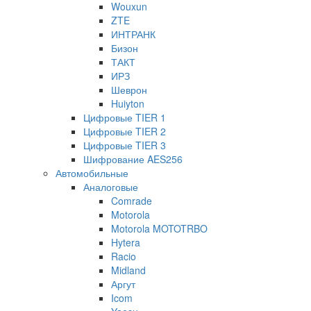
Wouxun
ZTE
ИНТРАНК
Бизон
ТАКТ
ИРЗ
Шеврон
Huiyton
Цифровые TIER 1
Цифровые TIER 2
Цифровые TIER 3
Шифрование AES256
Автомобильные
Аналоговые
Comrade
Motorola
Motorola MOTOTRBO
Hytera
Racio
Midland
Аргут
Icom