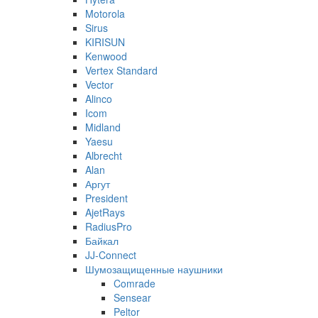
Motorola
Sirus
KIRISUN
Kenwood
Vertex Standard
Vector
Alinco
Icom
Midland
Yaesu
Albrecht
Alan
Аргут
President
AjetRays
RadiusPro
Байкал
JJ-Connect
Шумозащищенные наушники
Comrade
Sensear
Peltor