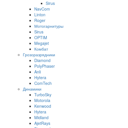
Sirus
NavCom
Linton
Roger
Мотогарнитуры
Sirus
OPTIM
Megajet
Комбат
Грозоразрядники
Diamond
PolyPhaser
Anli
Hytera
ComTech
Динамики
TurboSky
Motorola
Kenwood
Hytera
Midland
AjetRays