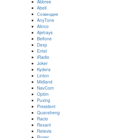
Abbree
Abell
Созвездие
AnyTone
Alinco
Ajetrays
Belfone
Dexp
Entel
iRadio
Joker
Kydera
Linton
Midland
NavCom
Optim
Puxing
President
Quansheng
Racio
Rexant
Retevis
Roger