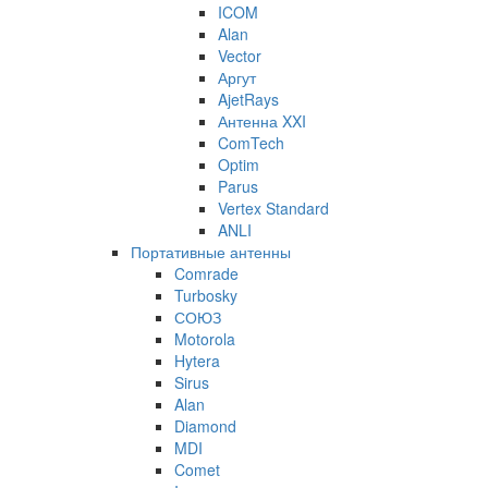
ICOM
Alan
Vector
Аргут
AjetRays
Антенна XXI
ComTech
Optim
Parus
Vertex Standard
ANLI
Портативные антенны
Comrade
Turbosky
СОЮЗ
Motorola
Hytera
Sirus
Alan
Diamond
MDI
Comet