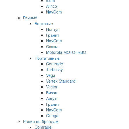
Icom
Alinco
NavCom
Речные
Бортовые
Нептун
Гранит
NavCom
Связь
Motorola MOTOTRBO
Портативные
Comrade
Turbosky
Vega
Vertex Standard
Vector
Бизон
Аргут
Гранит
NavCom
Onega
Рации по брендам
Comrade