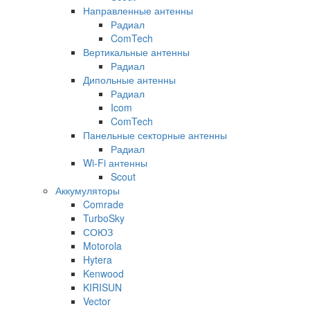
Направленные антенны
Радиал
ComTech
Вертикальные антенны
Радиал
Дипольные антенны
Радиал
Icom
ComTech
Панельные секторные антенны
Радиал
Wi-Fi антенны
Scout
Аккумуляторы
Comrade
TurboSky
СОЮЗ
Motorola
Hytera
Kenwood
KIRISUN
Vector