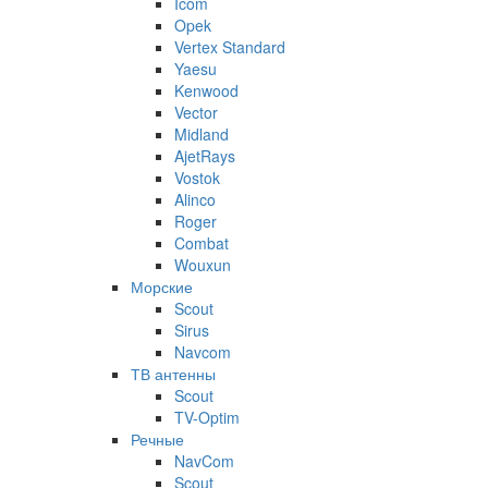
Icom
Opek
Vertex Standard
Yaesu
Kenwood
Vector
Midland
AjetRays
Vostok
Alinco
Roger
Combat
Wouxun
Морские
Scout
Sirus
Navcom
ТВ антенны
Scout
TV-Optim
Речные
NavCom
Scout