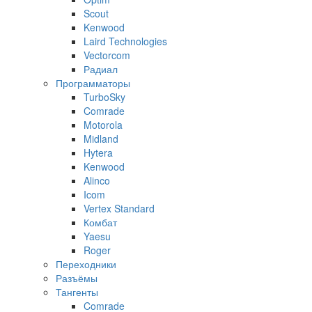
Scout
Kenwood
Laird Technologies
Vectorcom
Радиал
Программаторы
TurboSky
Comrade
Motorola
Midland
Hytera
Kenwood
Alinco
Icom
Vertex Standard
Комбат
Yaesu
Roger
Переходники
Разъёмы
Тангенты
Comrade