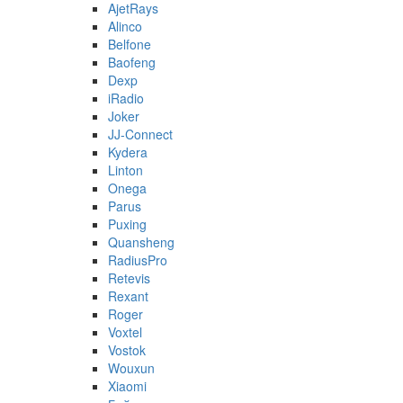
AjetRays
Alinco
Belfone
Baofeng
Dexp
iRadio
Joker
JJ-Connect
Kydera
Linton
Onega
Parus
Puxing
Quansheng
RadiusPro
Retevis
Rexant
Roger
Voxtel
Vostok
Wouxun
Xiaomi