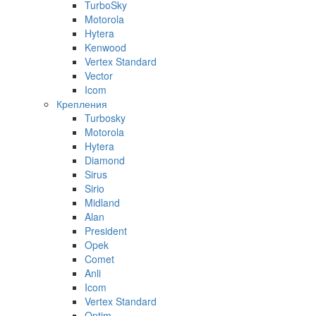
TurboSky
Motorola
Hytera
Kenwood
Vertex Standard
Vector
Icom
Крепления
Turbosky
Motorola
Hytera
Diamond
Sirus
Sirio
Midland
Alan
President
Opek
Comet
Anli
Icom
Vertex Standard
Optim