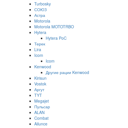
Turbosky
СОЮЗ
Астра
Motorola
Motorola MOTOTRBO
Hytera
Hytera PoC
Терек
Lira
Icom
Icom
Kenwood
Другие рации Kenwood
Kirisun
Vostok
Аргут
TYT
Megajet
Пульсар
ALAN
Combat
Ailunce