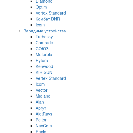
Diamond
Optim
Vertex Standard
Комбат DNR
Icom
Зарядные устройства
Turbosky
Comrade
СОЮЗ
Motorola
Hytera
Kenwood
KIRISUN
Vertex Standard
Icom
Vector
Midland
Alan
Аргут
AjetRays
Peltor
NavCom
Racio