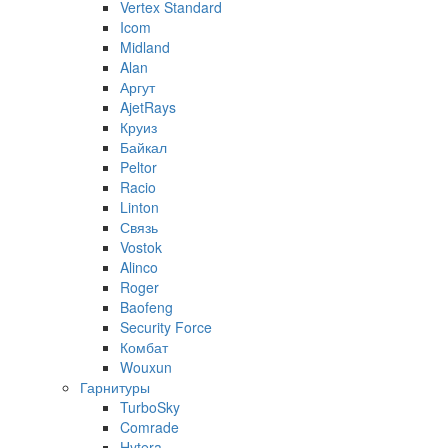
Vertex Standard
Icom
Midland
Alan
Аргут
AjetRays
Круиз
Байкал
Peltor
Racio
Linton
Связь
Vostok
Alinco
Roger
Baofeng
Security Force
Комбат
Wouxun
Гарнитуры
TurboSky
Comrade
Hytera