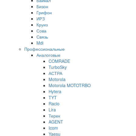
Байкал
Бизон
Грифон
ИРЗ
Круиз
Сова
Связь
Mdi
Профессиональные
Аналоговые
COMRADE
TurboSky
АСТРА
Motorola
Motorola MOTOTRBO
Hytera
TYT
Racio
Lira
Терек
AGENT
Icom
Yaesu