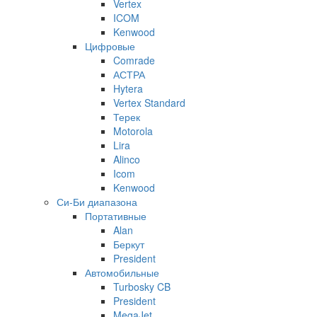
Vertex
ICOM
Kenwood
Цифровые
Comrade
АСТРА
Hytera
Vertex Standard
Терек
Motorola
Lira
Alinco
Icom
Kenwood
Си-Би диапазона
Портативные
Alan
Беркут
President
Автомобильные
Turbosky CB
President
MegaJet