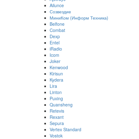
Ailunce
Созвездие
МиниКом (Информ Техника)
Belfone
Combat
Dexp
Entel
iRadio
Icom
Joker
Kenwood
Kirisun
Kydera
Lira
Linton
Puxing
Quansheng
Retevis
Rexant
Sepura
Vertex Standard
Vostok