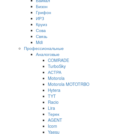
Байкал
Бизон
Грифон
ИРЗ
Круиз
Сова
Связь
Mdi
Профессиональные
Аналоговые
COMRADE
TurboSky
АСТРА
Motorola
Motorola MOTOTRBO
Hytera
TYT
Racio
Lira
Терек
AGENT
Icom
Yaesu