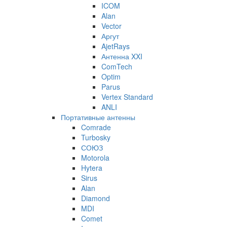
ICOM
Alan
Vector
Аргут
AjetRays
Антенна XXI
ComTech
Optim
Parus
Vertex Standard
ANLI
Портативные антенны
Comrade
Turbosky
СОЮЗ
Motorola
Hytera
Sirus
Alan
Diamond
MDI
Comet