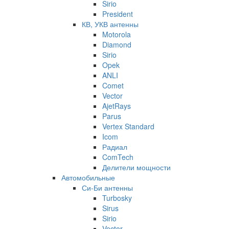
Sirio
President
КВ, УКВ антенны
Motorola
Diamond
Sirio
Opek
ANLI
Comet
Vector
AjetRays
Parus
Vertex Standard
Icom
Радиал
ComTech
Делители мощности
Автомобильные
Си-Би антенны
Turbosky
Sirus
Sirio
Vector