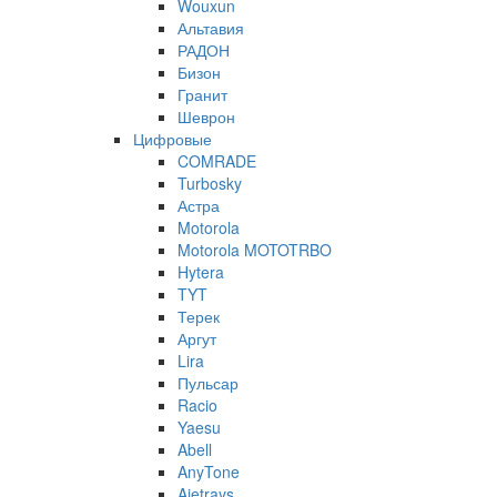
Wouxun
Альтавия
РАДОН
Бизон
Гранит
Шеврон
Цифровые
COMRADE
Turbosky
Астра
Motorola
Motorola MOTOTRBO
Hytera
TYT
Терек
Аргут
Lira
Пульсар
Racio
Yaesu
Abell
AnyTone
Ajetrays