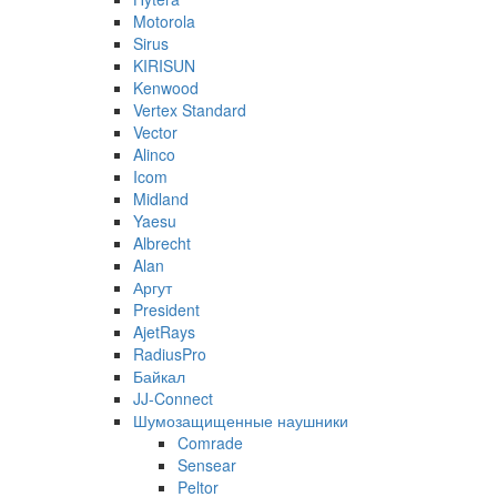
Motorola
Sirus
KIRISUN
Kenwood
Vertex Standard
Vector
Alinco
Icom
Midland
Yaesu
Albrecht
Alan
Аргут
President
AjetRays
RadiusPro
Байкал
JJ-Connect
Шумозащищенные наушники
Comrade
Sensear
Peltor