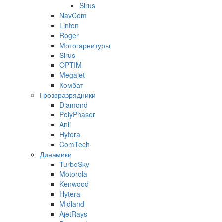
Sirus
NavCom
Linton
Roger
Мотогарнитуры
Sirus
OPTIM
Megajet
Комбат
Грозоразрядники
Diamond
PolyPhaser
Anli
Hytera
ComTech
Динамики
TurboSky
Motorola
Kenwood
Hytera
Midland
AjetRays