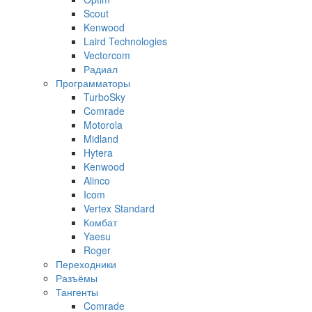
Scout
Kenwood
Laird Technologies
Vectorcom
Радиал
Программаторы
TurboSky
Comrade
Motorola
Midland
Hytera
Kenwood
Alinco
Icom
Vertex Standard
Комбат
Yaesu
Roger
Переходники
Разъёмы
Тангенты
Comrade