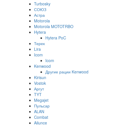
Turbosky
СОЮЗ
Астра
Motorola
Motorola MOTOTRBO
Hytera
Hytera PoC
Терек
Lira
Icom
Icom
Kenwood
Другие рации Kenwood
Kirisun
Vostok
Аргут
TYT
Megajet
Пульсар
ALAN
Combat
Ailunce