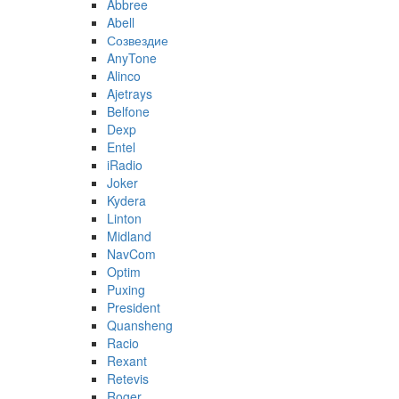
Abbree
Abell
Созвездие
AnyTone
Alinco
Ajetrays
Belfone
Dexp
Entel
iRadio
Joker
Kydera
Linton
Midland
NavCom
Optim
Puxing
President
Quansheng
Racio
Rexant
Retevis
Roger