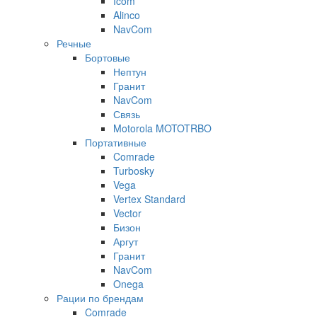
Icom
Alinco
NavCom
Речные
Бортовые
Нептун
Гранит
NavCom
Связь
Motorola MOTOTRBO
Портативные
Comrade
Turbosky
Vega
Vertex Standard
Vector
Бизон
Аргут
Гранит
NavCom
Onega
Рации по брендам
Comrade