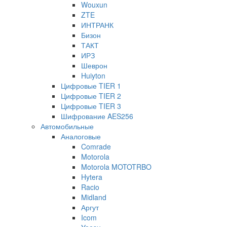
Wouxun
ZTE
ИНТРАНК
Бизон
ТАКТ
ИРЗ
Шеврон
Huiyton
Цифровые TIER 1
Цифровые TIER 2
Цифровые TIER 3
Шифрование AES256
Автомобильные
Аналоговые
Comrade
Motorola
Motorola MOTOTRBO
Hytera
Racio
Midland
Аргут
Icom