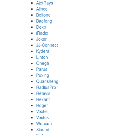
AjetRays
Alinco
Belfone
Baofeng
Dexp
iRadio
Joker
JJ-Connect
Kydera
Linton
Onega
Parus
Puxing
Quansheng
RadiusPro
Retevis
Rexant
Roger
Voxtel
Vostok
Wouxun
Xiaomi