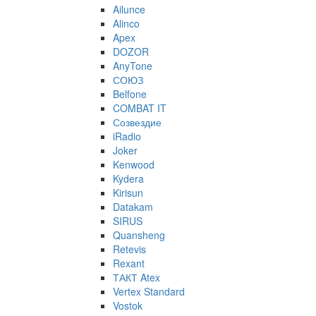
Ailunce
Alinco
Apex
DOZOR
AnyTone
СОЮЗ
Belfone
COMBAT IT
Созвездие
iRadio
Joker
Kenwood
Kydera
Kirisun
Datakam
SIRUS
Quansheng
Retevis
Rexant
ТАКТ Atex
Vertex Standard
Vostok