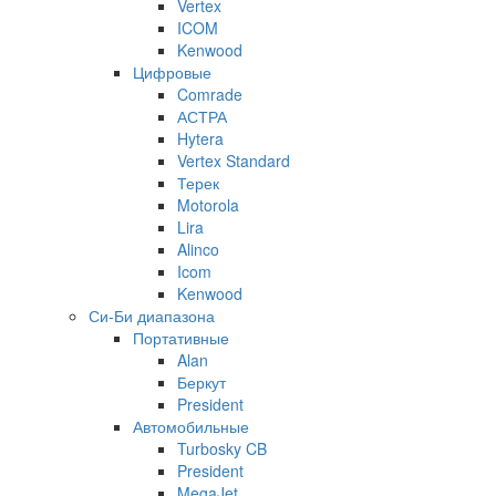
Vertex
ICOM
Kenwood
Цифровые
Comrade
АСТРА
Hytera
Vertex Standard
Терек
Motorola
Lira
Alinco
Icom
Kenwood
Си-Би диапазона
Портативные
Alan
Беркут
President
Автомобильные
Turbosky CB
President
MegaJet