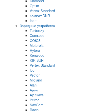
Diamond
Optim
Vertex Standard
Комбат DNR
Icom
Зарядные устройства
Turbosky
Comrade
СОЮЗ
Motorola
Hytera
Kenwood
KIRISUN
Vertex Standard
Icom
Vector
Midland
Alan
Аргут
AjetRays
Peltor
NavCom
Racio