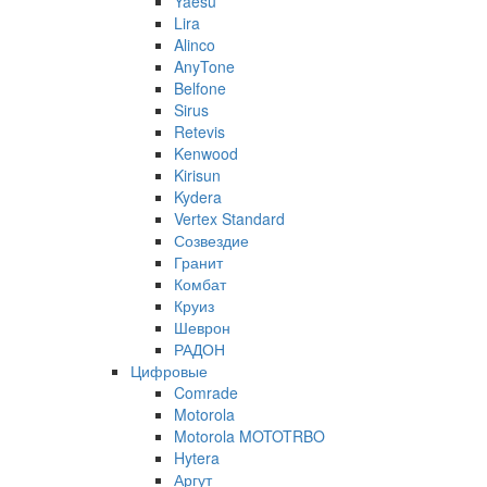
Yaesu
Lira
Alinco
AnyTone
Belfone
Sirus
Retevis
Kenwood
Kirisun
Kydera
Vertex Standard
Созвездие
Гранит
Комбат
Круиз
Шеврон
РАДОН
Цифровые
Comrade
Motorola
Motorola MOTOTRBO
Hytera
Аргут