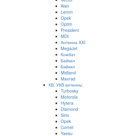
Alan
Lemm
Opek
Optim
President
MDI
Антенна XXI
MegaJet
Комбат
Байкал
Байкал
Midland
Maxrad
КВ, УКВ антенны
Turbosky
Motorola
Hytera
Diamond
Sirio
Opek
Comet
Yaesu