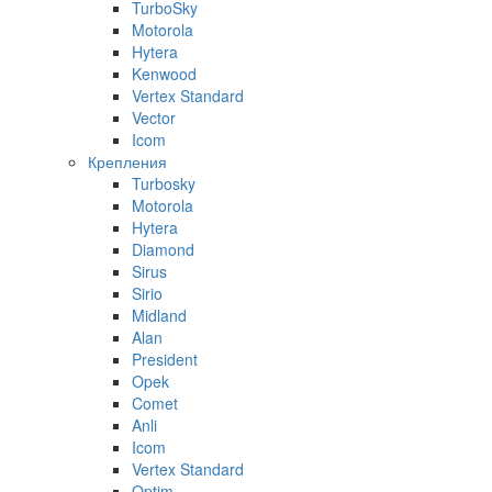
TurboSky
Motorola
Hytera
Kenwood
Vertex Standard
Vector
Icom
Крепления
Turbosky
Motorola
Hytera
Diamond
Sirus
Sirio
Midland
Alan
President
Opek
Comet
Anli
Icom
Vertex Standard
Optim