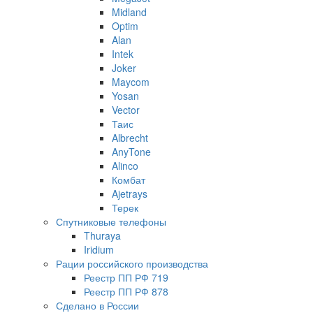
Midland
Optim
Alan
Intek
Joker
Maycom
Yosan
Vector
Таис
Albrecht
AnyTone
Alinco
Комбат
Ajetrays
Терек
Спутниковые телефоны
Thuraya
Iridium
Рации российского производства
Реестр ПП РФ 719
Реестр ПП РФ 878
Сделано в России