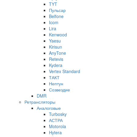
TYT
Пульсар
Belfone
Icom
Lira
Kenwood
Yaesu
Kirisun
AnyTone
Retevis
Kydera
Vertex Standard
ТАКТ
Нептун
Созвездие
DMR
Ретрансляторы
Аналоговые
Turbosky
АСТРА
Motorola
Hytera