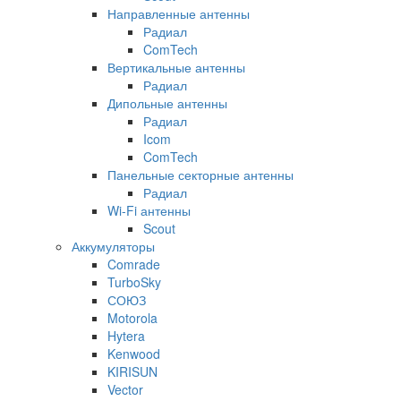
Направленные антенны
Радиал
ComTech
Вертикальные антенны
Радиал
Дипольные антенны
Радиал
Icom
ComTech
Панельные секторные антенны
Радиал
Wi-Fi антенны
Scout
Аккумуляторы
Comrade
TurboSky
СОЮЗ
Motorola
Hytera
Kenwood
KIRISUN
Vector