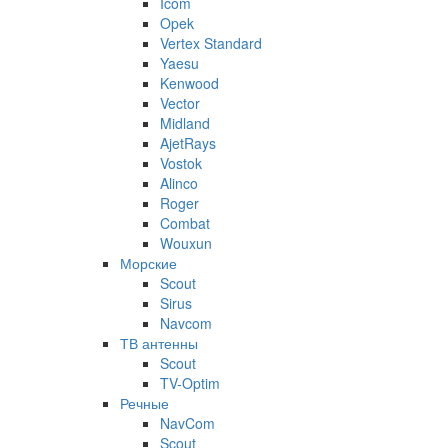
Icom
Opek
Vertex Standard
Yaesu
Kenwood
Vector
Midland
AjetRays
Vostok
Alinco
Roger
Combat
Wouxun
Морские
Scout
Sirus
Navcom
ТВ антенны
Scout
TV-Optim
Речные
NavCom
Scout