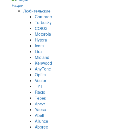
Рации
Любительские
Comrade
Turbosky
СОЮЗ
Motorola
Hytera
Icom
Lira
Midland
Kenwood
AnyTone
Optim
Vector
TYT
Racio
Терек
Аргут
Yaesu
Abell
Ailunce
Abbree