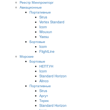
Реестр Минпромторг
Авиационные
Портативные
Sirus
Vertex Standard
Icom
Wouxun
Yaesu
Бортовые
Icom
FlightLine
Морские
Бортовые
НЕПТУН
Icom
Standard Horizon
Alinco
Портативные
Sirus
Аргут
Терек
Standard Horizon