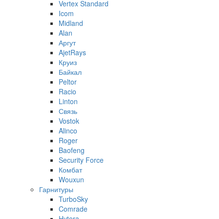
Vertex Standard
Icom
Midland
Alan
Аргут
AjetRays
Круиз
Байкал
Peltor
Racio
Linton
Связь
Vostok
Alinco
Roger
Baofeng
Security Force
Комбат
Wouxun
Гарнитуры
TurboSky
Comrade
Hytera