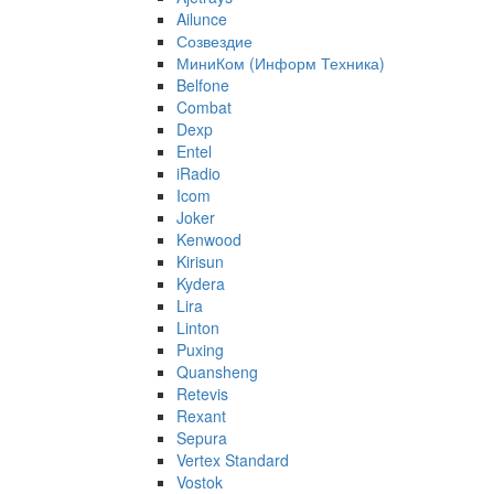
Ailunce
Созвездие
МиниКом (Информ Техника)
Belfone
Combat
Dexp
Entel
iRadio
Icom
Joker
Kenwood
Kirisun
Kydera
Lira
Linton
Puxing
Quansheng
Retevis
Rexant
Sepura
Vertex Standard
Vostok