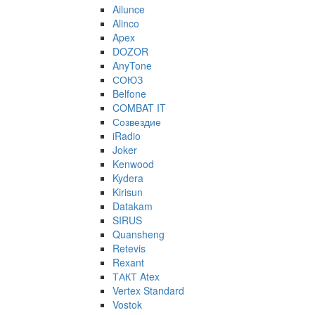
Ailunce
Alinco
Apex
DOZOR
AnyTone
СОЮЗ
Belfone
COMBAT IT
Созвездие
iRadio
Joker
Kenwood
Kydera
Kirisun
Datakam
SIRUS
Quansheng
Retevis
Rexant
ТАКТ Atex
Vertex Standard
Vostok