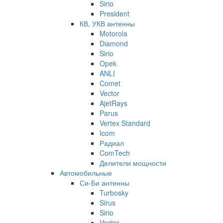
Sirio
President
КВ, УКВ антенны
Motorola
Diamond
Sirio
Opek
ANLI
Comet
Vector
AjetRays
Parus
Vertex Standard
Icom
Радиал
ComTech
Делители мощности
Автомобильные
Си-Би антенны
Turbosky
Sirus
Sirio
Vector