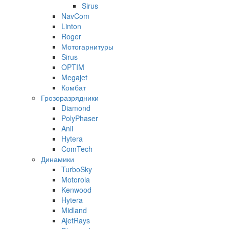
Sirus
NavCom
Linton
Roger
Мотогарнитуры
Sirus
OPTIM
Megajet
Комбат
Грозоразрядники
Diamond
PolyPhaser
Anli
Hytera
ComTech
Динамики
TurboSky
Motorola
Kenwood
Hytera
Midland
AjetRays