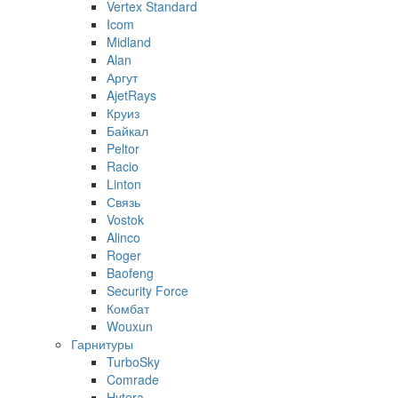
Vertex Standard
Icom
Midland
Alan
Аргут
AjetRays
Круиз
Байкал
Peltor
Racio
Linton
Связь
Vostok
Alinco
Roger
Baofeng
Security Force
Комбат
Wouxun
Гарнитуры
TurboSky
Comrade
Hytera