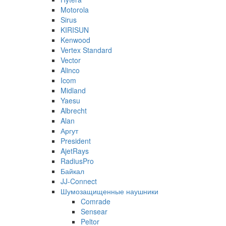
Motorola
Sirus
KIRISUN
Kenwood
Vertex Standard
Vector
Alinco
Icom
Midland
Yaesu
Albrecht
Alan
Аргут
President
AjetRays
RadiusPro
Байкал
JJ-Connect
Шумозащищенные наушники
Comrade
Sensear
Peltor