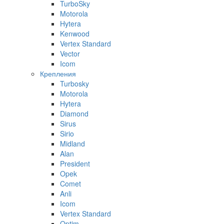
TurboSky
Motorola
Hytera
Kenwood
Vertex Standard
Vector
Icom
Крепления
Turbosky
Motorola
Hytera
Diamond
Sirus
Sirio
Midland
Alan
President
Opek
Comet
Anli
Icom
Vertex Standard
Optim