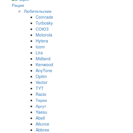
Рации
Любительские
Comrade
Turbosky
СОЮЗ
Motorola
Hytera
Icom
Lira
Midland
Kenwood
AnyTone
Optim
Vector
TYT
Racio
Терек
Аргут
Yaesu
Abell
Ailunce
Abbree