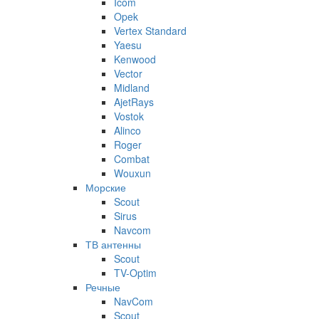
Icom
Opek
Vertex Standard
Yaesu
Kenwood
Vector
Midland
AjetRays
Vostok
Alinco
Roger
Combat
Wouxun
Морские
Scout
Sirus
Navcom
ТВ антенны
Scout
TV-Optim
Речные
NavCom
Scout