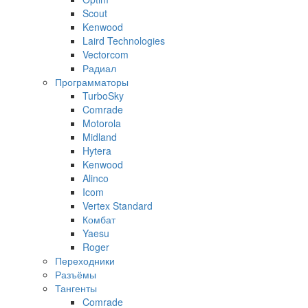
Scout
Kenwood
Laird Technologies
Vectorcom
Радиал
Программаторы
TurboSky
Comrade
Motorola
Midland
Hytera
Kenwood
Alinco
Icom
Vertex Standard
Комбат
Yaesu
Roger
Переходники
Разъёмы
Тангенты
Comrade