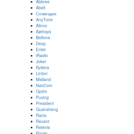
Abbree
Abell
Созвездие
AnyTone
Alinco
Ajetrays
Belfone
Dexp
Entel
iRadio
Joker
Kydera
Linton
Midland
NavCom
Optim
Puxing
President
Quansheng
Racio
Rexant
Retevis
Roger