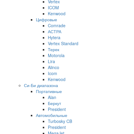
Vertex
ICOM
Kenwood
Цифровые
Comrade
АСТРА
Hytera
Vertex Standard
Терек
Motorola
Lira
Alinco
Icom
Kenwood
Си-Би диапазона
Портативные
Alan
Беркут
President
Автомобильные
Turbosky CB
President
MegaJet