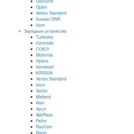
Diamond
Optim
Vertex Standard
Комбат DNR
Icom
Зарядные устройства
Turbosky
Comrade
СОЮЗ
Motorola
Hytera
Kenwood
KIRISUN
Vertex Standard
Icom
Vector
Midland
Alan
Аргут
AjetRays
Peltor
NavCom
Racio