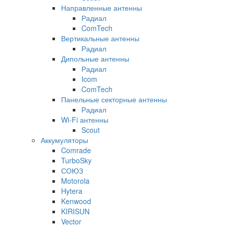
Направленные антенны
Радиал
ComTech
Вертикальные антенны
Радиал
Дипольные антенны
Радиал
Icom
ComTech
Панельные секторные антенны
Радиал
Wi-Fi антенны
Scout
Аккумуляторы
Comrade
TurboSky
СОЮЗ
Motorola
Hytera
Kenwood
KIRISUN
Vector