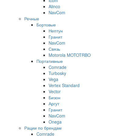
Icom
Alinco
NavCom
Речные
Бортовые
Нептун
Гранит
NavCom
Связь
Motorola MOTOTRBO
Портативные
Comrade
Turbosky
Vega
Vertex Standard
Vector
Бизон
Аргут
Гранит
NavCom
Onega
Рации по брендам
Comrade