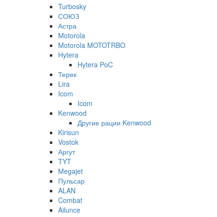
Turbosky
СОЮЗ
Астра
Motorola
Motorola MOTOTRBO
Hytera
Hytera PoC
Терек
Lira
Icom
Icom
Kenwood
Другие рации Kenwood
Kirisun
Vostok
Аргут
TYT
Megajet
Пульсар
ALAN
Combat
Ailunce