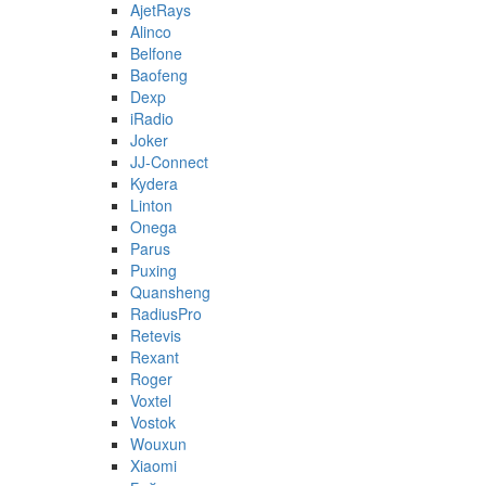
AjetRays
Alinco
Belfone
Baofeng
Dexp
iRadio
Joker
JJ-Connect
Kydera
Linton
Onega
Parus
Puxing
Quansheng
RadiusPro
Retevis
Rexant
Roger
Voxtel
Vostok
Wouxun
Xiaomi