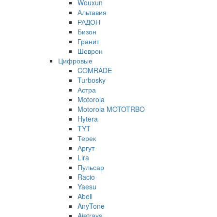
Wouxun
Альтавия
РАДОН
Бизон
Гранит
Шеврон
Цифровые
COMRADE
Turbosky
Астра
Motorola
Motorola MOTOTRBO
Hytera
TYT
Терек
Аргут
Lira
Пульсар
Racio
Yaesu
Abell
AnyTone
Ajetrays