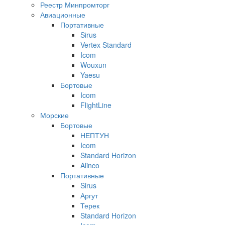
Реестр Минпромторг
Авиационные
Портативные
Sirus
Vertex Standard
Icom
Wouxun
Yaesu
Бортовые
Icom
FlightLine
Морские
Бортовые
НЕПТУН
Icom
Standard Horizon
Alinco
Портативные
Sirus
Аргут
Терек
Standard Horizon