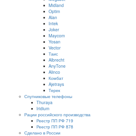
Midland
Optim
Alan
Intek
Joker
Maycom
Yosan
Vector
Таис
Albrecht
AnyTone
Alinco
Комбат
Ajetrays
Терек
Спутниковые телефоны
Thuraya
Iridium
Рации российского производства
Реестр ПП РФ 719
Реестр ПП РФ 878
Сделано в России