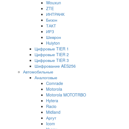
Wouxun
ZTE
ИНТРАНК
Бизон
ТАКТ
ИРЗ
Шеврон
Huiyton
Цифровые TIER 1
Цифровые TIER 2
Цифровые TIER 3
Шифрование AES256
Автомобильные
Аналоговые
Comrade
Motorola
Motorola MOTOTRBO
Hytera
Racio
Midland
Аргут
Icom