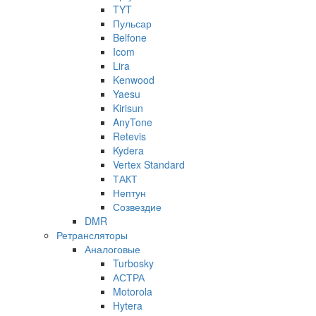
TYT
Пульсар
Belfone
Icom
Lira
Kenwood
Yaesu
Kirisun
AnyTone
Retevis
Kydera
Vertex Standard
ТАКТ
Нептун
Созвездие
DMR
Ретрансляторы
Аналоговые
Turbosky
АСТРА
Motorola
Hytera