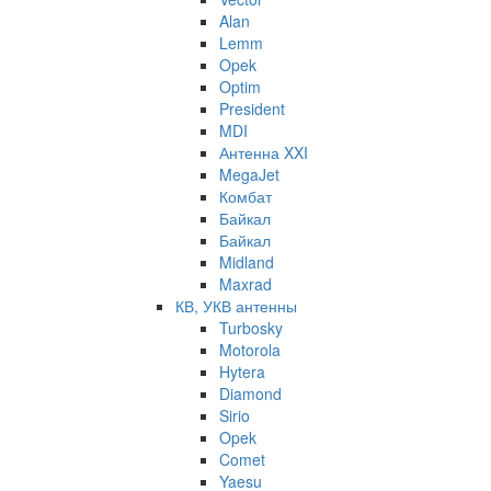
Alan
Lemm
Opek
Optim
President
MDI
Антенна XXI
MegaJet
Комбат
Байкал
Байкал
Midland
Maxrad
КВ, УКВ антенны
Turbosky
Motorola
Hytera
Diamond
Sirio
Opek
Comet
Yaesu