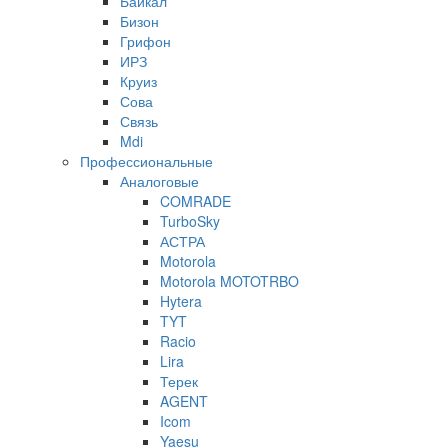
Байкал
Бизон
Грифон
ИРЗ
Круиз
Сова
Связь
Mdi
Профессиональные
Аналоговые
COMRADE
TurboSky
АСТРА
Motorola
Motorola MOTOTRBO
Hytera
TYT
Racio
Lira
Терек
AGENT
Icom
Yaesu