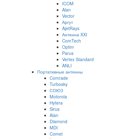
ICOM
Alan
Vector
Аргут
AjetRays
Антенна XXI
ComTech
Optim
Parus
Vertex Standard
ANLI
Портативные антенны
Comrade
Turbosky
СОЮЗ
Motorola
Hytera
Sirus
Alan
Diamond
MDI
Comet