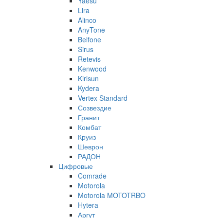
Yaesu
Lira
Alinco
AnyTone
Belfone
Sirus
Retevis
Kenwood
Kirisun
Kydera
Vertex Standard
Созвездие
Гранит
Комбат
Круиз
Шеврон
РАДОН
Цифровые
Comrade
Motorola
Motorola MOTOTRBO
Hytera
Аргут