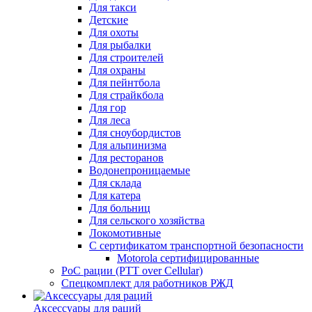
Для такси
Детские
Для охоты
Для рыбалки
Для строителей
Для охраны
Для пейнтбола
Для страйкбола
Для гор
Для леса
Для сноубордистов
Для альпинизма
Для ресторанов
Водонепроницаемые
Для склада
Для катера
Для больниц
Для сельского хозяйства
Локомотивные
С сертификатом транспортной безопасности
Motorola сертифицированные
PoC рации (PTT over Cellular)
Спецкомплект для работников РЖД
Аксессуары для раций