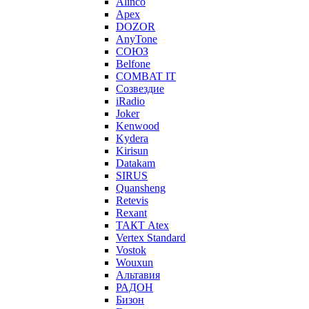
Alinco
Apex
DOZOR
AnyTone
СОЮЗ
Belfone
COMBAT IT
Созвездие
iRadio
Joker
Kenwood
Kydera
Kirisun
Datakam
SIRUS
Quansheng
Retevis
Rexant
ТАКТ Atex
Vertex Standard
Vostok
Wouxun
Альтавия
РАДОН
Бизон