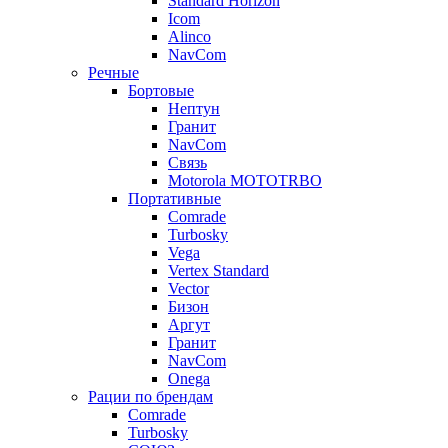
Standard Horizon
Icom
Alinco
NavCom
Речные
Бортовые
Нептун
Гранит
NavCom
Связь
Motorola MOTOTRBO
Портативные
Comrade
Turbosky
Vega
Vertex Standard
Vector
Бизон
Аргут
Гранит
NavCom
Onega
Рации по брендам
Comrade
Turbosky