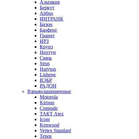
Альтавия
Беркут
Airbus
ИНТРАНК
Бизон
Баофенг
Гранит
ИРЗ
Круиз
Нептун
Связь
Sirus
Huiyton
Lisheng
ВЭБР
РАДОН
Взрывозащищенные
Motorola
Kirisun
Comrade
ТАКТ Atex
Icom
Kenwood
Vertex Standard
Терек