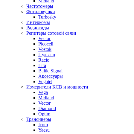
Midland
Частотомеры
Фотоловушки
Turbosky
Интеркомы
Радиогиды
Репитеры сотовой связи
Vector
Picocell
Vostok
Пульсар
Racio
Lira
Baltic Signal
Аксессуары
Vegatel
Измерители КСВ и мощности
Vega
Midland
Vector
Diamond
Optim
Трансиверы
Icom
Yaesu