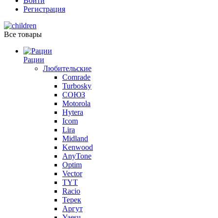
Войти
Регистрация
Все товары
Рации
Любительские
Comrade
Turbosky
СОЮЗ
Motorola
Hytera
Icom
Lira
Midland
Kenwood
AnyTone
Optim
Vector
TYT
Racio
Терек
Аргут
Yaesu