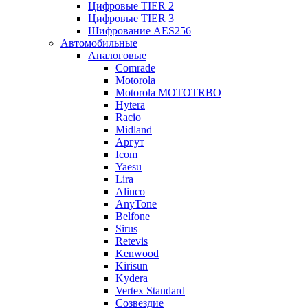
Цифровые TIER 2
Цифровые TIER 3
Шифрование AES256
Автомобильные
Аналоговые
Comrade
Motorola
Motorola MOTOTRBO
Hytera
Racio
Midland
Аргут
Icom
Yaesu
Lira
Alinco
AnyTone
Belfone
Sirus
Retevis
Kenwood
Kirisun
Kydera
Vertex Standard
Созвездие