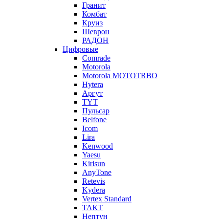
Гранит
Комбат
Круиз
Шеврон
РАДОН
Цифровые
Comrade
Motorola
Motorola MOTOTRBO
Hytera
Аргут
TYT
Пульсар
Belfone
Icom
Lira
Kenwood
Yaesu
Kirisun
AnyTone
Retevis
Kydera
Vertex Standard
ТАКТ
Нептун