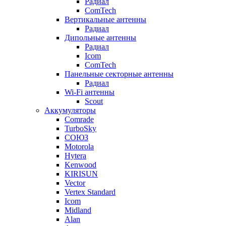
Радиал
ComTech
Вертикальные антенны
Радиал
Дипольные антенны
Радиал
Icom
ComTech
Панельные секторные антенны
Радиал
Wi-Fi антенны
Scout
Аккумуляторы
Comrade
TurboSky
СОЮЗ
Motorola
Hytera
Kenwood
KIRISUN
Vector
Vertex Standard
Icom
Midland
Alan