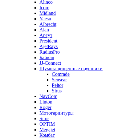
Alinco
Icom
Midland
Yaesu
Albrecht
Alan
Аргут
President
AjetRays
RadiusPro
Байкал
JJ-Connect
Шумозащищенные наушники
Comrade
Sensear
Peltor
Sirus
NavCom
Linton
Roger
Мотогарнитуры
Sirus
OPTIM
Megajet
Комбат