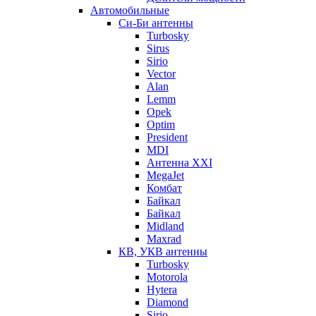
Автомобильные
Си-Би антенны
Turbosky
Sirus
Sirio
Vector
Alan
Lemm
Opek
Optim
President
MDI
Антенна XXI
MegaJet
Комбат
Байкал
Байкал
Midland
Maxrad
КВ, УКВ антенны
Turbosky
Motorola
Hytera
Diamond
Sirio