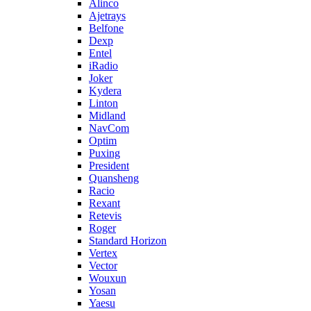
Alinco
Ajetrays
Belfone
Dexp
Entel
iRadio
Joker
Kydera
Linton
Midland
NavCom
Optim
Puxing
President
Quansheng
Racio
Rexant
Retevis
Roger
Standard Horizon
Vertex
Vector
Wouxun
Yosan
Yaesu