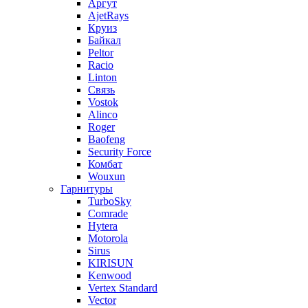
Аргут
AjetRays
Круиз
Байкал
Peltor
Racio
Linton
Связь
Vostok
Alinco
Roger
Baofeng
Security Force
Комбат
Wouxun
Гарнитуры
TurboSky
Comrade
Hytera
Motorola
Sirus
KIRISUN
Kenwood
Vertex Standard
Vector