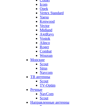
Comet
Icom
Opek
Vertex Standard
Yaesu
Kenwood
Vector
Midland
AjetRays
Vostok
Alinco
Roger
Combat
Wouxun
Морские
Scout
Sirus
Navcom
ТВ антенны
Scout
TV-Optim
Речные
NavCom
Scout
Направленные антенны