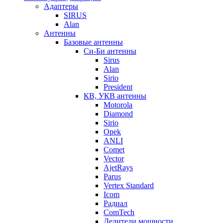
Адаптеры
SIRUS
Alan
Антенны
Базовые антенны
Си-Би антенны
Sirus
Alan
Sirio
President
КВ, УКВ антенны
Motorola
Diamond
Sirio
Opek
ANLI
Comet
Vector
AjetRays
Parus
Vertex Standard
Icom
Радиал
ComTech
Делители мощности