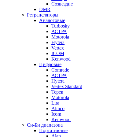
Созвездие
DMR
Ретрансляторы
Аналоговые
Turbosky
АСТРА
Motorola
Hytera
Vertex
ICOM
Kenwood
Цифровые
Comrade
АСТРА
Hytera
Vertex Standard
Терек
Motorola
Lira
Alinco
Icom
Kenwood
Си-Би диапазона
Портативные
Alan