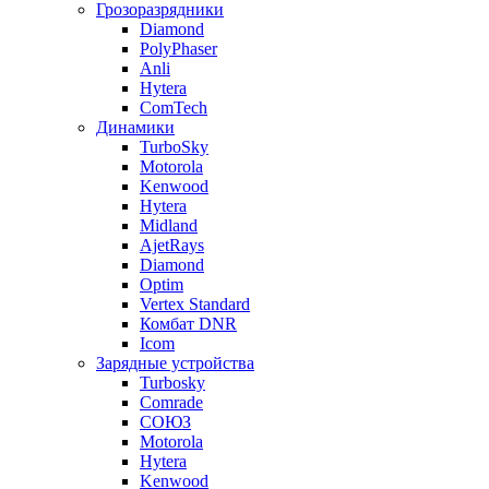
Грозоразрядники
Diamond
PolyPhaser
Anli
Hytera
ComTech
Динамики
TurboSky
Motorola
Kenwood
Hytera
Midland
AjetRays
Diamond
Optim
Vertex Standard
Комбат DNR
Icom
Зарядные устройства
Turbosky
Comrade
СОЮЗ
Motorola
Hytera
Kenwood