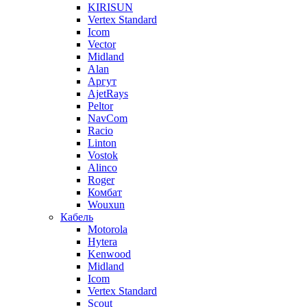
KIRISUN
Vertex Standard
Icom
Vector
Midland
Alan
Аргут
AjetRays
Peltor
NavCom
Racio
Linton
Vostok
Alinco
Roger
Комбат
Wouxun
Кабель
Motorola
Hytera
Kenwood
Midland
Icom
Vertex Standard
Scout