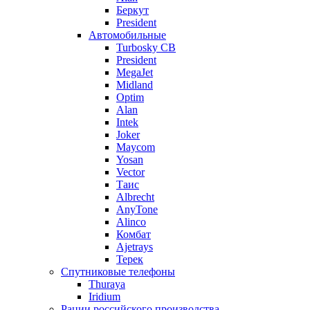
Беркут
President
Автомобильные
Turbosky CB
President
MegaJet
Midland
Optim
Alan
Intek
Joker
Maycom
Yosan
Vector
Таис
Albrecht
AnyTone
Alinco
Комбат
Ajetrays
Терек
Спутниковые телефоны
Thuraya
Iridium
Рации российского производства