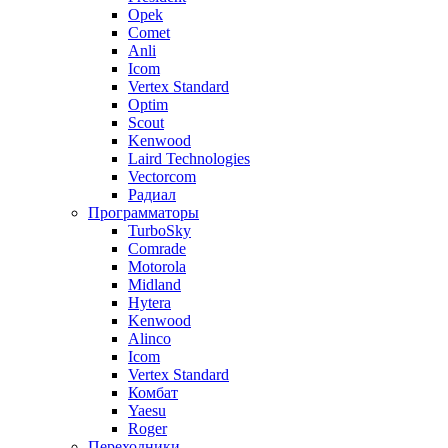
Opek
Comet
Anli
Icom
Vertex Standard
Optim
Scout
Kenwood
Laird Technologies
Vectorcom
Радиал
Программаторы
TurboSky
Comrade
Motorola
Midland
Hytera
Kenwood
Alinco
Icom
Vertex Standard
Комбат
Yaesu
Roger
Переходники