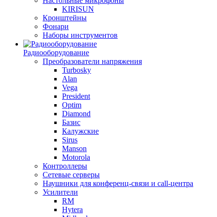
Настольные микрофоны
KIRISUN
Кронштейны
Фонари
Наборы инструментов
Радиооборудование
Преобразователи напряжения
Turbosky
Alan
Vega
President
Optim
Diamond
Базис
Калужские
Sirus
Manson
Motorola
Контроллеры
Сетевые серверы
Наушники для конференц-связи и call-центра
Усилители
RM
Hytera