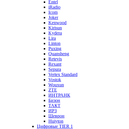
Entel
iRadio
Icom
Joker
Kenwood
Kirisun
Kydera
Lira
Linton
Puxing
Quansheng
Retevis
Rexant
Sepura
Vertex Standard
Vostok
Wouxun
ZTE
ИНТРАНК
Бизон
ТАКТ
ИРЗ
Шеврон
Huiyton
Цифровые TIER 1