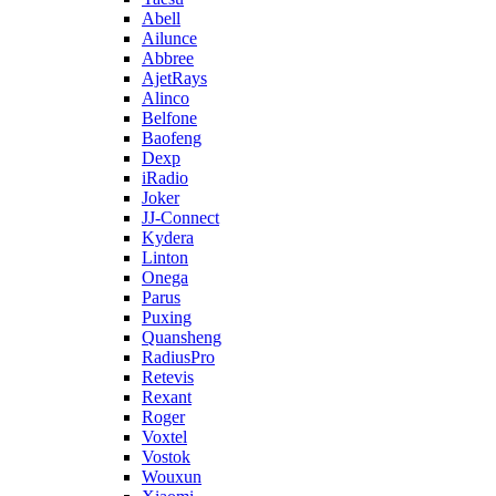
Abell
Ailunce
Abbree
AjetRays
Alinco
Belfone
Baofeng
Dexp
iRadio
Joker
JJ-Connect
Kydera
Linton
Onega
Parus
Puxing
Quansheng
RadiusPro
Retevis
Rexant
Roger
Voxtel
Vostok
Wouxun