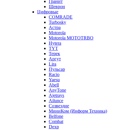
Гранит
Шеврон
Цифровые
COMRADE
Turbosky
Астра
Motorola
Motorola MOTOTRBO
Hytera
TYT
Терек
Аргут
Lira
Пульсар
Racio
Yaesu
Abell
AnyTone
Ajetrays
Ailunce
Созвездие
МиниКом (Информ Техника)
Belfone
Combat
Dexp