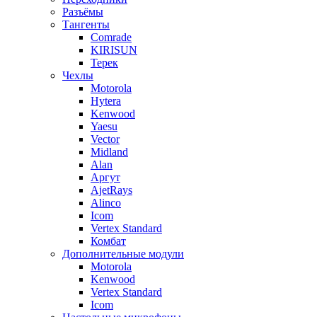
Разъёмы
Тангенты
Comrade
KIRISUN
Терек
Чехлы
Motorola
Hytera
Kenwood
Yaesu
Vector
Midland
Alan
Аргут
AjetRays
Alinco
Icom
Vertex Standard
Комбат
Дополнительные модули
Motorola
Kenwood
Vertex Standard
Icom