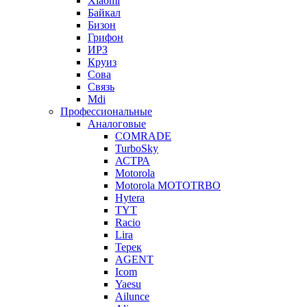
Xiaomi
Байкал
Бизон
Грифон
ИРЗ
Круиз
Сова
Связь
Mdi
Профессиональные
Аналоговые
COMRADE
TurboSky
АСТРА
Motorola
Motorola MOTOTRBO
Hytera
TYT
Racio
Lira
Терек
AGENT
Icom
Yaesu
Ailunce