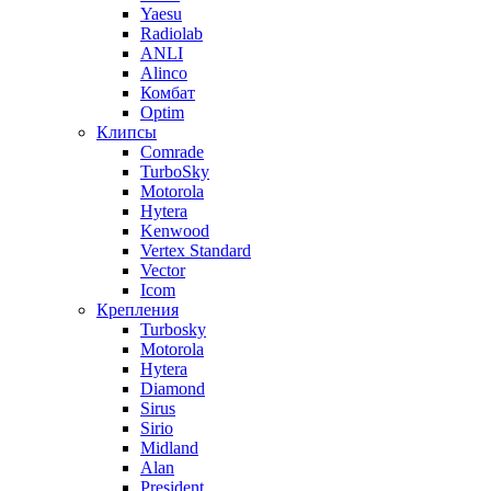
Yaesu
Radiolab
ANLI
Alinco
Комбат
Optim
Клипсы
Comrade
TurboSky
Motorola
Hytera
Kenwood
Vertex Standard
Vector
Icom
Крепления
Turbosky
Motorola
Hytera
Diamond
Sirus
Sirio
Midland
Alan
President