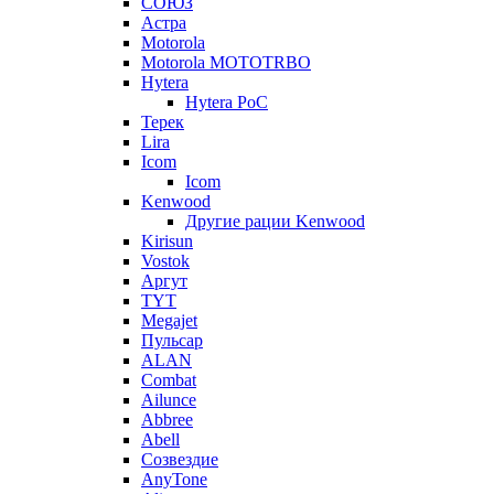
СОЮЗ
Астра
Motorola
Motorola MOTOTRBO
Hytera
Hytera PoC
Терек
Lira
Icom
Icom
Kenwood
Другие рации Kenwood
Kirisun
Vostok
Аргут
TYT
Megajet
Пульсар
ALAN
Combat
Ailunce
Abbree
Abell
Созвездие
AnyTone