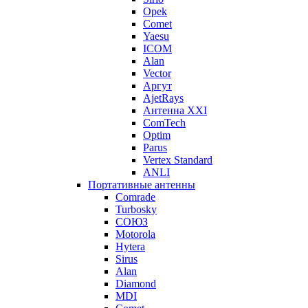
Opek
Comet
Yaesu
ICOM
Alan
Vector
Аргут
AjetRays
Антенна XXI
ComTech
Optim
Parus
Vertex Standard
ANLI
Портативные антенны
Comrade
Turbosky
СОЮЗ
Motorola
Hytera
Sirus
Alan
Diamond
MDI