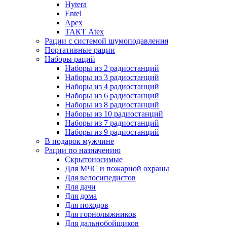
Hytera
Entel
Apex
ТАКТ Atex
Рации с системой шумоподавления
Портативные рации
Наборы раций
Наборы из 2 радиостанций
Наборы из 3 радиостанций
Наборы из 4 радиостанций
Наборы из 6 радиостанций
Наборы из 8 радиостанций
Наборы из 10 радиостанций
Наборы из 7 радиостанций
Наборы из 9 радиостанций
В подарок мужчине
Рации по назначению
Скрытоносимые
Для МЧС и пожарной охраны
Для велосипедистов
Для дачи
Для дома
Для походов
Для горнолыжников
Для дальнобойщиков