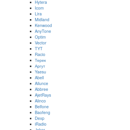
Hytera
Icom
Lira
Midland
Kenwood
AnyTone
Optim
Vector
TYT
Racio
Терек
Аргут
Yaesu
Abell
Ailunce
Abbree
AjetRays
Alinco
Belfone
Baofeng
Dexp
iRadio
Joker