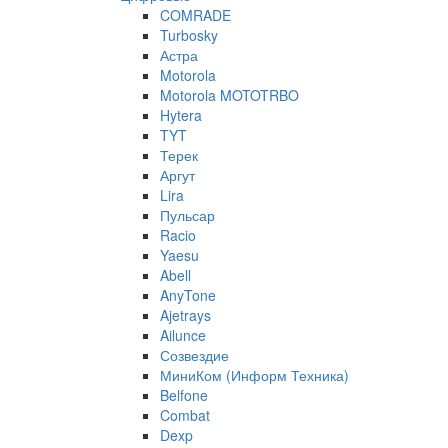
COMRADE
Turbosky
Астра
Motorola
Motorola MOTOTRBO
Hytera
TYT
Терек
Аргут
Lira
Пульсар
Racio
Yaesu
Abell
AnyTone
Ajetrays
Ailunce
Созвездие
МиниКом (Информ Техника)
Belfone
Combat
Dexp