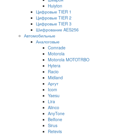
Huiyton
Цифровые TIER 1
Цифровые TIER 2
Цифровые TIER 3
Шифрование AES256
Автомобильные
Аналоговые
Comrade
Motorola
Motorola MOTOTRBO
Hytera
Racio
Midland
Аргут
Icom
Yaesu
Lira
Alinco
AnyTone
Belfone
Sirus
Retevis