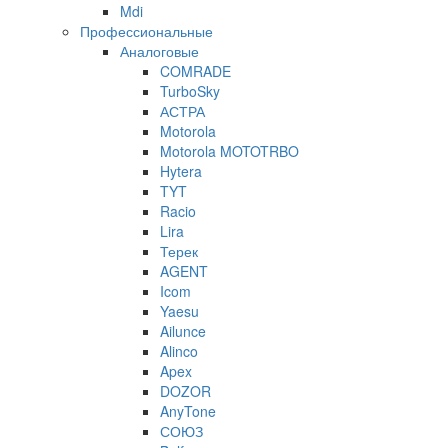
Mdi
Профессиональные
Аналоговые
COMRADE
TurboSky
АСТРА
Motorola
Motorola MOTOTRBO
Hytera
TYT
Racio
Lira
Терек
AGENT
Icom
Yaesu
Ailunce
Alinco
Apex
DOZOR
AnyTone
СОЮЗ