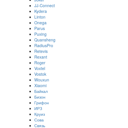
JJ-Connect
Kydera
Linton
Onega
Parus
Puxing
Quansheng
RadiusPro
Retevis
Rexant
Roger
Voxtel
Vostok
Wouxun
Xiaomi
Байкал
Бизон
Грифон
ИРЗ
Круиз
Сова
Связь