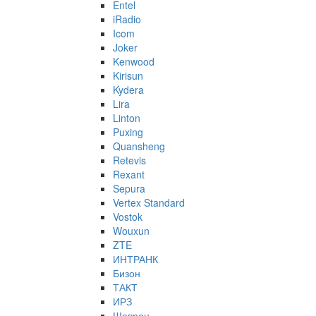
Entel
iRadio
Icom
Joker
Kenwood
Kirisun
Kydera
Lira
Linton
Puxing
Quansheng
Retevis
Rexant
Sepura
Vertex Standard
Vostok
Wouxun
ZTE
ИНТРАНК
Бизон
ТАКТ
ИРЗ
Шеврон