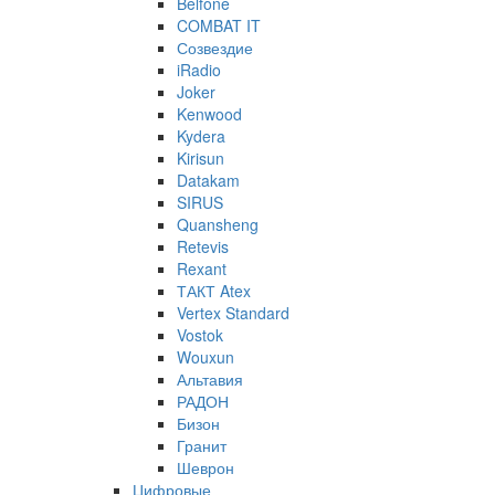
Belfone
COMBAT IT
Созвездие
iRadio
Joker
Kenwood
Kydera
Kirisun
Datakam
SIRUS
Quansheng
Retevis
Rexant
ТАКТ Atex
Vertex Standard
Vostok
Wouxun
Альтавия
РАДОН
Бизон
Гранит
Шеврон
Цифровые