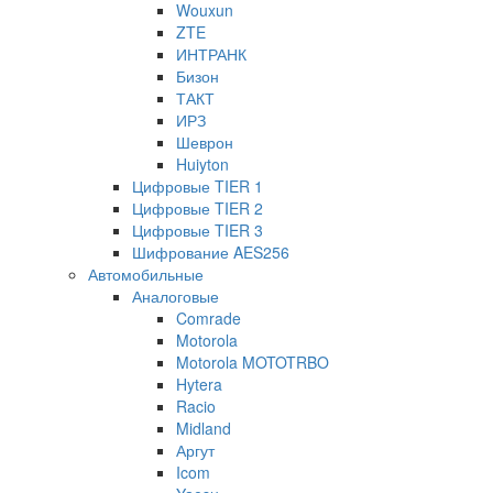
Wouxun
ZTE
ИНТРАНК
Бизон
ТАКТ
ИРЗ
Шеврон
Huiyton
Цифровые TIER 1
Цифровые TIER 2
Цифровые TIER 3
Шифрование AES256
Автомобильные
Аналоговые
Comrade
Motorola
Motorola MOTOTRBO
Hytera
Racio
Midland
Аргут
Icom