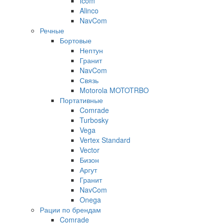
Icom
Alinco
NavCom
Речные
Бортовые
Нептун
Гранит
NavCom
Связь
Motorola MOTOTRBO
Портативные
Comrade
Turbosky
Vega
Vertex Standard
Vector
Бизон
Аргут
Гранит
NavCom
Onega
Рации по брендам
Comrade