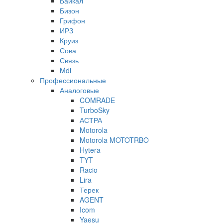
Байкал
Бизон
Грифон
ИРЗ
Круиз
Сова
Связь
Mdi
Профессиональные
Аналоговые
COMRADE
TurboSky
АСТРА
Motorola
Motorola MOTOTRBO
Hytera
TYT
Racio
Lira
Терек
AGENT
Icom
Yaesu