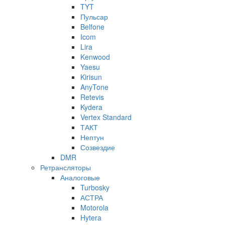
TYT
Пульсар
Belfone
Icom
Lira
Kenwood
Yaesu
Kirisun
AnyTone
Retevis
Kydera
Vertex Standard
ТАКТ
Нептун
Созвездие
DMR
Ретрансляторы
Аналоговые
Turbosky
АСТРА
Motorola
Hytera