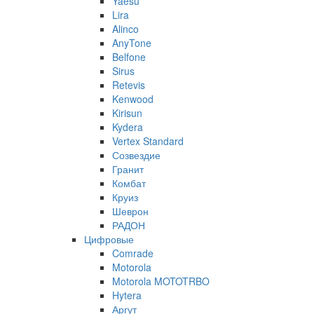
Yaesu
Lira
Alinco
AnyTone
Belfone
Sirus
Retevis
Kenwood
Kirisun
Kydera
Vertex Standard
Созвездие
Гранит
Комбат
Круиз
Шеврон
РАДОН
Цифровые
Comrade
Motorola
Motorola MOTOTRBO
Hytera
Аргут