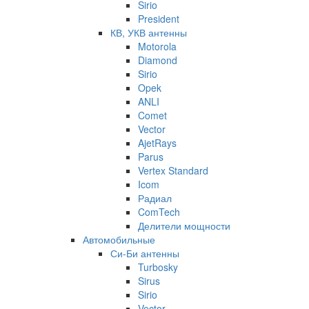
Sirio
President
КВ, УКВ антенны
Motorola
Diamond
Sirio
Opek
ANLI
Comet
Vector
AjetRays
Parus
Vertex Standard
Icom
Радиал
ComTech
Делители мощности
Автомобильные
Си-Би антенны
Turbosky
Sirus
Sirio
Vector