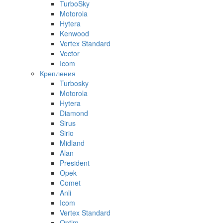
TurboSky
Motorola
Hytera
Kenwood
Vertex Standard
Vector
Icom
Крепления
Turbosky
Motorola
Hytera
Diamond
Sirus
Sirio
Midland
Alan
President
Opek
Comet
Anli
Icom
Vertex Standard
Optim