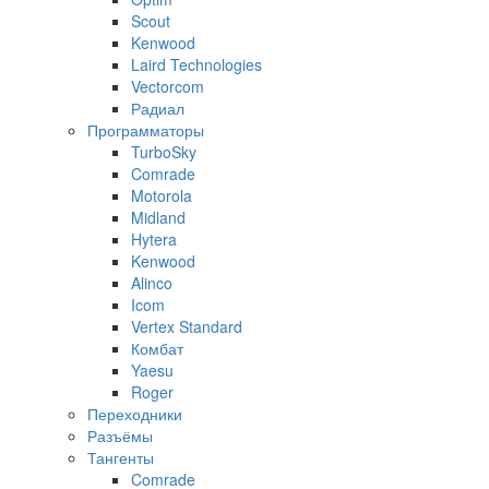
Scout
Kenwood
Laird Technologies
Vectorcom
Радиал
Программаторы
TurboSky
Comrade
Motorola
Midland
Hytera
Kenwood
Alinco
Icom
Vertex Standard
Комбат
Yaesu
Roger
Переходники
Разъёмы
Тангенты
Comrade