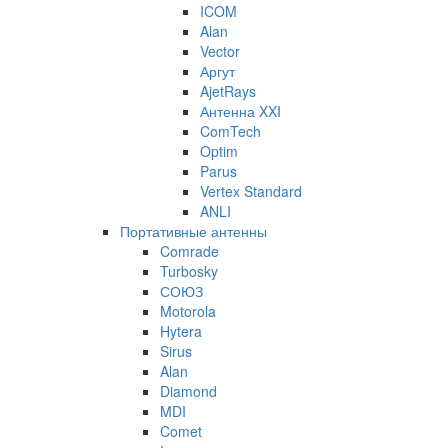
ICOM
Alan
Vector
Аргут
AjetRays
Антенна XXI
ComTech
Optim
Parus
Vertex Standard
ANLI
Портативные антенны
Comrade
Turbosky
СОЮЗ
Motorola
Hytera
Sirus
Alan
Diamond
MDI
Comet