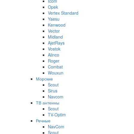
Icom
Opek
Vertex Standard
Yaesu
Kenwood
Vector
Midland
AjetRays
Vostok
Alinco
Roger
Combat
Wouxun
Морские
Scout
Sirus
Navcom
ТВ антенны
Scout
TV-Optim
Речные
NavCom
Scout