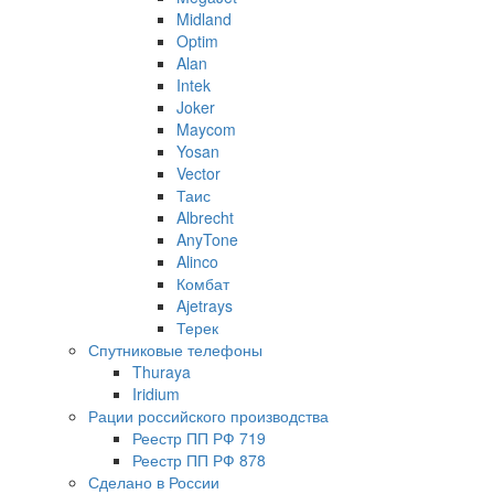
Midland
Optim
Alan
Intek
Joker
Maycom
Yosan
Vector
Таис
Albrecht
AnyTone
Alinco
Комбат
Ajetrays
Терек
Спутниковые телефоны
Thuraya
Iridium
Рации российского производства
Реестр ПП РФ 719
Реестр ПП РФ 878
Сделано в России