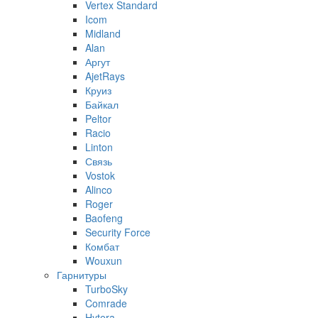
Vertex Standard
Icom
Midland
Alan
Аргут
AjetRays
Круиз
Байкал
Peltor
Racio
Linton
Связь
Vostok
Alinco
Roger
Baofeng
Security Force
Комбат
Wouxun
Гарнитуры
TurboSky
Comrade
Hytera