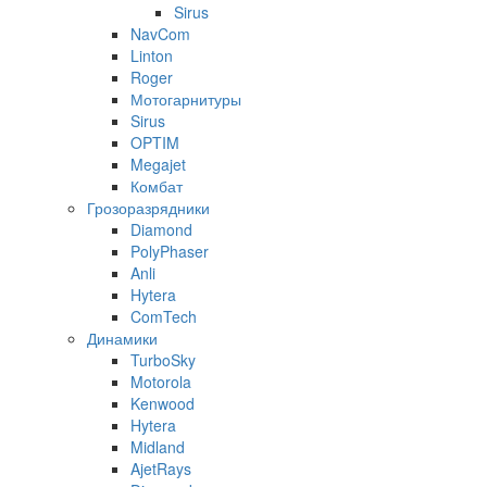
Sirus
NavCom
Linton
Roger
Мотогарнитуры
Sirus
OPTIM
Megajet
Комбат
Грозоразрядники
Diamond
PolyPhaser
Anli
Hytera
ComTech
Динамики
TurboSky
Motorola
Kenwood
Hytera
Midland
AjetRays