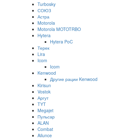
Turbosky
СОЮЗ
Астра
Motorola
Motorola MOTOTRBO
Hytera
Hytera PoC
Терек
Lira
Icom
Icom
Kenwood
Другие рации Kenwood
Kirisun
Vostok
Аргут
TYT
Megajet
Пульсар
ALAN
Combat
Ailunce