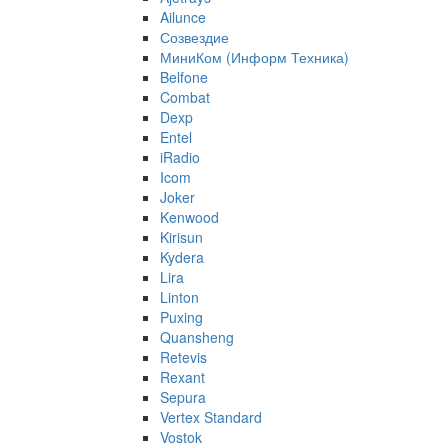
Ailunce
Созвездие
МиниКом (Информ Техника)
Belfone
Combat
Dexp
Entel
iRadio
Icom
Joker
Kenwood
Kirisun
Kydera
Lira
Linton
Puxing
Quansheng
Retevis
Rexant
Sepura
Vertex Standard
Vostok