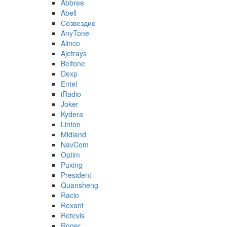
Abbree
Abell
Созвездие
AnyTone
Alinco
Ajetrays
Belfone
Dexp
Entel
iRadio
Joker
Kydera
Linton
Midland
NavCom
Optim
Puxing
President
Quansheng
Racio
Rexant
Retevis
Roger