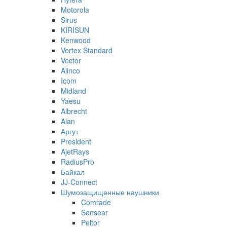
Motorola
Sirus
KIRISUN
Kenwood
Vertex Standard
Vector
Alinco
Icom
Midland
Yaesu
Albrecht
Alan
Аргут
President
AjetRays
RadiusPro
Байкал
JJ-Connect
Шумозащищенные наушники
Comrade
Sensear
Peltor