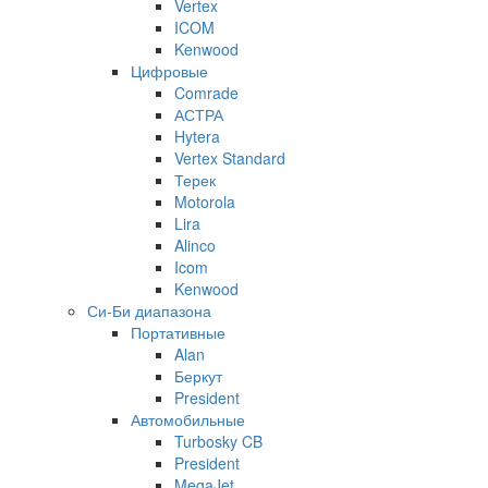
Vertex
ICOM
Kenwood
Цифровые
Comrade
АСТРА
Hytera
Vertex Standard
Терек
Motorola
Lira
Alinco
Icom
Kenwood
Си-Би диапазона
Портативные
Alan
Беркут
President
Автомобильные
Turbosky CB
President
MegaJet