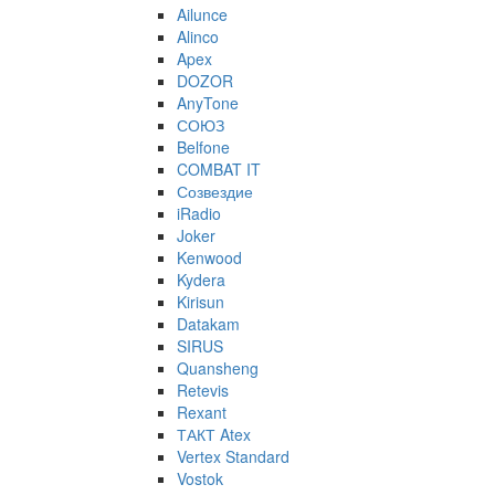
Ailunce
Alinco
Apex
DOZOR
AnyTone
СОЮЗ
Belfone
COMBAT IT
Созвездие
iRadio
Joker
Kenwood
Kydera
Kirisun
Datakam
SIRUS
Quansheng
Retevis
Rexant
ТАКТ Atex
Vertex Standard
Vostok