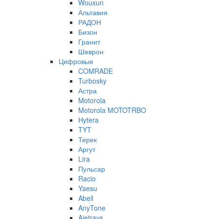
Wouxun
Альтавия
РАДОН
Бизон
Гранит
Шеврон
Цифровые
COMRADE
Turbosky
Астра
Motorola
Motorola MOTOTRBO
Hytera
TYT
Терек
Аргут
Lira
Пульсар
Racio
Yaesu
Abell
AnyTone
Ajetrays