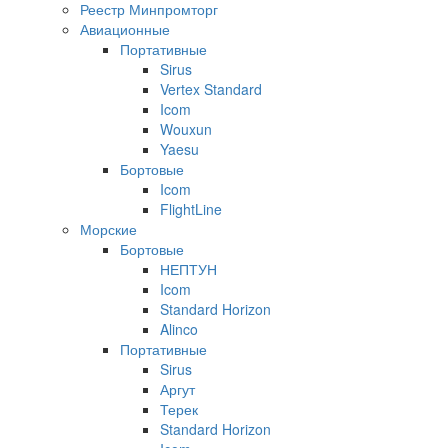
Реестр Минпромторг
Авиационные
Портативные
Sirus
Vertex Standard
Icom
Wouxun
Yaesu
Бортовые
Icom
FlightLine
Морские
Бортовые
НЕПТУН
Icom
Standard Horizon
Alinco
Портативные
Sirus
Аргут
Терек
Standard Horizon