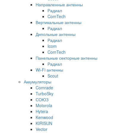
Направленные антенны
Радиал
ComTech
Вертикальные антенны
Радиал
Дипольные антенны
Радиал
Icom
ComTech
Панельные секторные антенны
Радиал
Wi-Fi антенны
Scout
Аккумуляторы
Comrade
TurboSky
СОЮЗ
Motorola
Hytera
Kenwood
KIRISUN
Vector