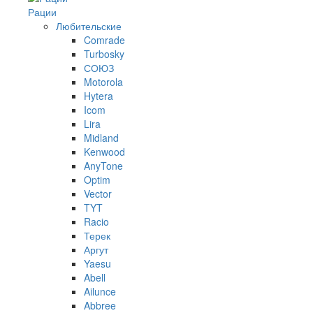
Рации
Любительские
Comrade
Turbosky
СОЮЗ
Motorola
Hytera
Icom
Lira
Midland
Kenwood
AnyTone
Optim
Vector
TYT
Racio
Терек
Аргут
Yaesu
Abell
Ailunce
Abbree