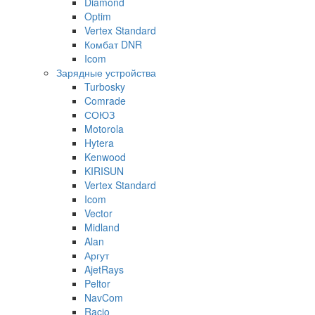
Diamond
Optim
Vertex Standard
Комбат DNR
Icom
Зарядные устройства
Turbosky
Comrade
СОЮЗ
Motorola
Hytera
Kenwood
KIRISUN
Vertex Standard
Icom
Vector
Midland
Alan
Аргут
AjetRays
Peltor
NavCom
Racio