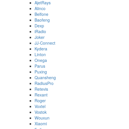
AjetRays
Alinco
Belfone
Baofeng
Dexp
iRadio
Joker
JJ-Connect
Kydera
Linton
Onega
Parus
Puxing
Quansheng
RadiusPro
Retevis
Rexant
Roger
Voxtel
Vostok
Wouxun
Xiaomi