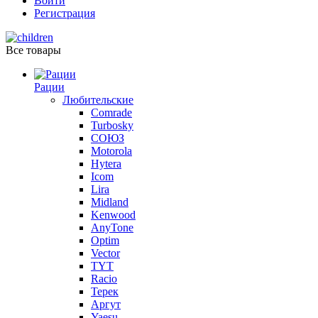
Войти
Регистрация
Все товары
Рации
Любительские
Comrade
Turbosky
СОЮЗ
Motorola
Hytera
Icom
Lira
Midland
Kenwood
AnyTone
Optim
Vector
TYT
Racio
Терек
Аргут
Yaesu