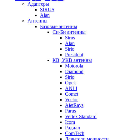
Адаптеры
SIRUS
Alan
Антенны
Базовые антенны
Си-Би антенны
Sirus
Alan
Sirio
President
КВ, УКВ антенны
Motorola
Diamond
Sirio
Opek
ANLI
Comet
Vector
AjetRays
Parus
Vertex Standard
Icom
Радиал
ComTech
Делители мощности