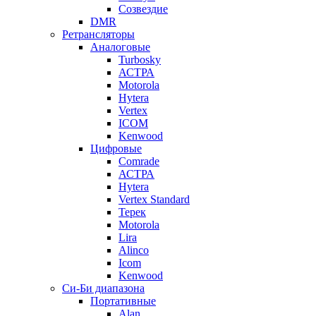
Созвездие
DMR
Ретрансляторы
Аналоговые
Turbosky
АСТРА
Motorola
Hytera
Vertex
ICOM
Kenwood
Цифровые
Comrade
АСТРА
Hytera
Vertex Standard
Терек
Motorola
Lira
Alinco
Icom
Kenwood
Си-Би диапазона
Портативные
Alan