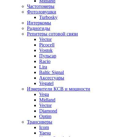
Midland
Частотомеры
Фотоловушки
Turbosky
Интеркомы
Радиогиды
Репитеры сотовой связи
Vector
Picocell
Vostok
Пульсар
Racio
Lira
Baltic Signal
Аксессуары
Vegatel
Измерители КСВ и мощности
Vega
Midland
Vector
Diamond
Optim
Трансиверы
Icom
Yaesu