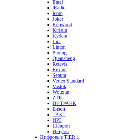
Entel
iRadio
Icom
Joker
Kenwood
Kirisun
Kydera
Lira
Linton
Puxing
Quansheng
Retevis
Rexant
Sepura
Vertex Standard
Vostok
Wouxun
ZTE
ИНТРАНК
Бизон
ТАКТ
ИРЗ
Шеврон
Huiyton
Цифровые TIER 1