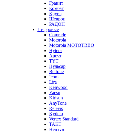
Гранит
Комбат
Круиз
Шеврон
РАДОН
Цифровые
Comrade
Motorola
Motorola MOTOTRBO
Hytera
Аргут
TYT
Пульсар
Belfone
Icom
Lira
Kenwood
Yaesu
Kirisun
AnyTone
Retevis
Kydera
Vertex Standard
ТАКТ
Нептун