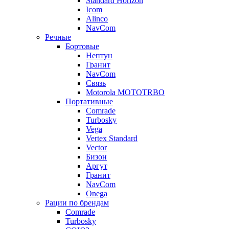
Standard Horizon
Icom
Alinco
NavCom
Речные
Бортовые
Нептун
Гранит
NavCom
Связь
Motorola MOTOTRBO
Портативные
Comrade
Turbosky
Vega
Vertex Standard
Vector
Бизон
Аргут
Гранит
NavCom
Onega
Рации по брендам
Comrade
Turbosky