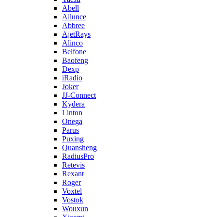
Abell
Ailunce
Abbree
AjetRays
Alinco
Belfone
Baofeng
Dexp
iRadio
Joker
JJ-Connect
Kydera
Linton
Onega
Parus
Puxing
Quansheng
RadiusPro
Retevis
Rexant
Roger
Voxtel
Vostok
Wouxun