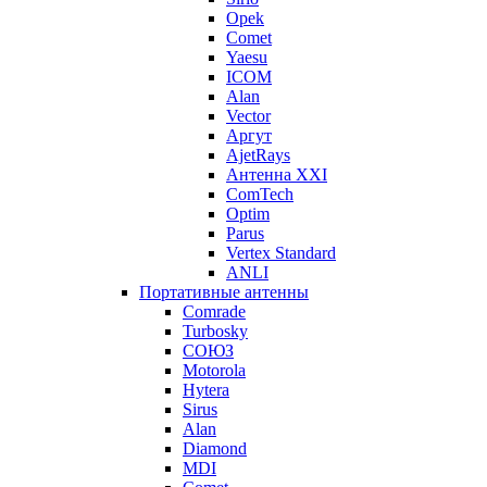
Opek
Comet
Yaesu
ICOM
Alan
Vector
Аргут
AjetRays
Антенна XXI
ComTech
Optim
Parus
Vertex Standard
ANLI
Портативные антенны
Comrade
Turbosky
СОЮЗ
Motorola
Hytera
Sirus
Alan
Diamond
MDI