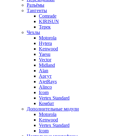
Разъёмы
Тангенты
Comrade
KIRISUN
Терек
Чехлы
Motorola
Hytera
Kenwood
Yaesu
Vector
Midland
Alan
Аргут
AjetRays
Alinco
Icom
Vertex Standard
Комбат
Дополнительные модули
Motorola
Kenwood
Vertex Standard
Icom