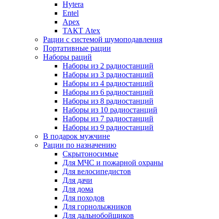
Hytera
Entel
Apex
ТАКТ Atex
Рации с системой шумоподавления
Портативные рации
Наборы раций
Наборы из 2 радиостанций
Наборы из 3 радиостанций
Наборы из 4 радиостанций
Наборы из 6 радиостанций
Наборы из 8 радиостанций
Наборы из 10 радиостанций
Наборы из 7 радиостанций
Наборы из 9 радиостанций
В подарок мужчине
Рации по назначению
Скрытоносимые
Для МЧС и пожарной охраны
Для велосипедистов
Для дачи
Для дома
Для походов
Для горнолыжников
Для дальнобойщиков