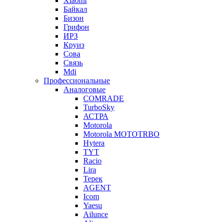
Xiaomi
Байкал
Бизон
Грифон
ИРЗ
Круиз
Сова
Связь
Mdi
Профессиональные
Аналоговые
COMRADE
TurboSky
АСТРА
Motorola
Motorola MOTOTRBO
Hytera
TYT
Racio
Lira
Терек
AGENT
Icom
Yaesu
Ailunce