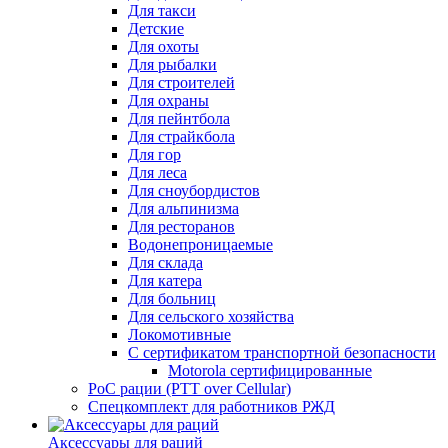
Для такси
Детские
Для охоты
Для рыбалки
Для строителей
Для охраны
Для пейнтбола
Для страйкбола
Для гор
Для леса
Для сноубордистов
Для альпинизма
Для ресторанов
Водонепроницаемые
Для склада
Для катера
Для больниц
Для сельского хозяйства
Локомотивные
С сертификатом транспортной безопасности
Motorola сертифицированные
PoC рации (PTT over Cellular)
Спецкомплект для работников РЖД
Аксессуары для раций