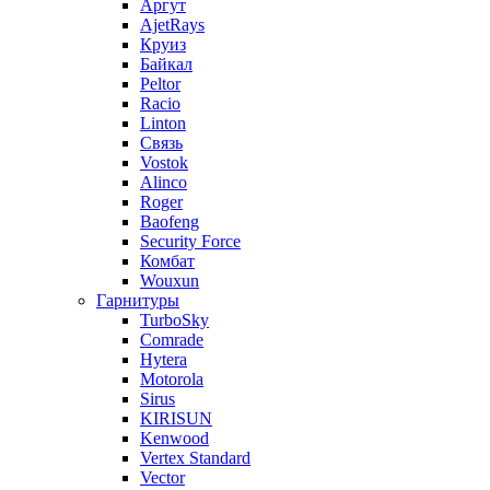
Аргут
AjetRays
Круиз
Байкал
Peltor
Racio
Linton
Связь
Vostok
Alinco
Roger
Baofeng
Security Force
Комбат
Wouxun
Гарнитуры
TurboSky
Comrade
Hytera
Motorola
Sirus
KIRISUN
Kenwood
Vertex Standard
Vector