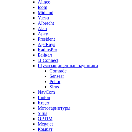
Alinco
Icom
Midland
Yaesu
Albrecht
Alan
Аргут
President
AjetRays
RadiusPro
Байкал
JJ-Connect
Шумозащищенные наушники
Comrade
Sensear
Peltor
Sirus
NavCom
Linton
Roger
Мотогарнитуры
Sirus
OPTIM
Megajet
Комбат