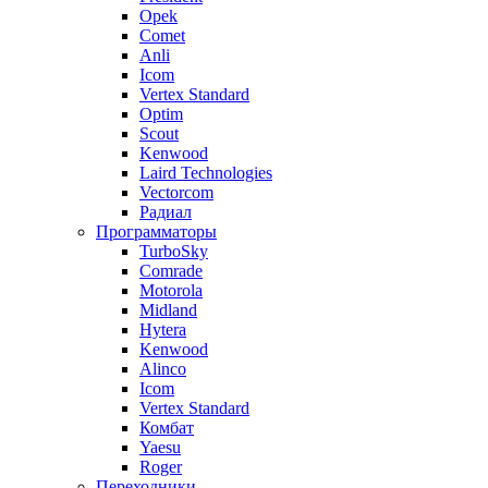
Opek
Comet
Anli
Icom
Vertex Standard
Optim
Scout
Kenwood
Laird Technologies
Vectorcom
Радиал
Программаторы
TurboSky
Comrade
Motorola
Midland
Hytera
Kenwood
Alinco
Icom
Vertex Standard
Комбат
Yaesu
Roger
Переходники