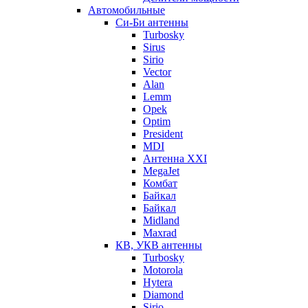
Автомобильные
Си-Би антенны
Turbosky
Sirus
Sirio
Vector
Alan
Lemm
Opek
Optim
President
MDI
Антенна XXI
MegaJet
Комбат
Байкал
Байкал
Midland
Maxrad
КВ, УКВ антенны
Turbosky
Motorola
Hytera
Diamond
Sirio