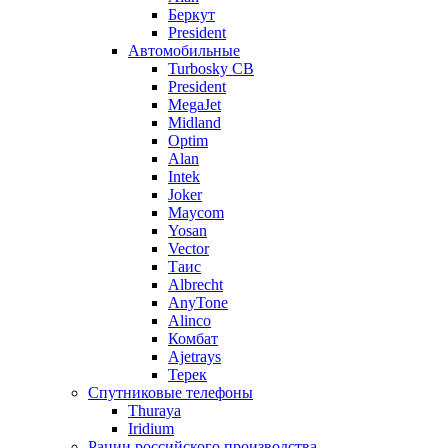
Беркут
President
Автомобильные
Turbosky CB
President
MegaJet
Midland
Optim
Alan
Intek
Joker
Maycom
Yosan
Vector
Таис
Albrecht
AnyTone
Alinco
Комбат
Ajetrays
Терек
Спутниковые телефоны
Thuraya
Iridium
Рации российского производства