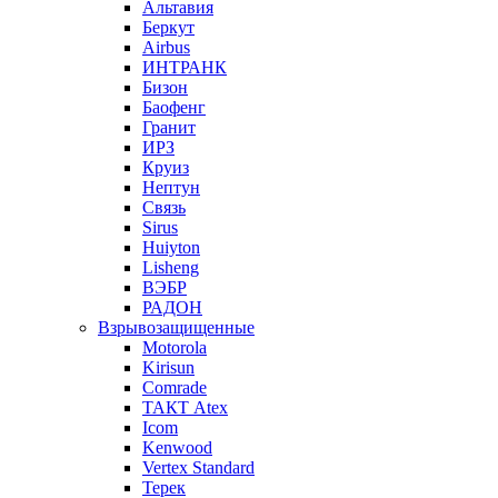
Альтавия
Беркут
Airbus
ИНТРАНК
Бизон
Баофенг
Гранит
ИРЗ
Круиз
Нептун
Связь
Sirus
Huiyton
Lisheng
ВЭБР
РАДОН
Взрывозащищенные
Motorola
Kirisun
Comrade
ТАКТ Atex
Icom
Kenwood
Vertex Standard
Терек