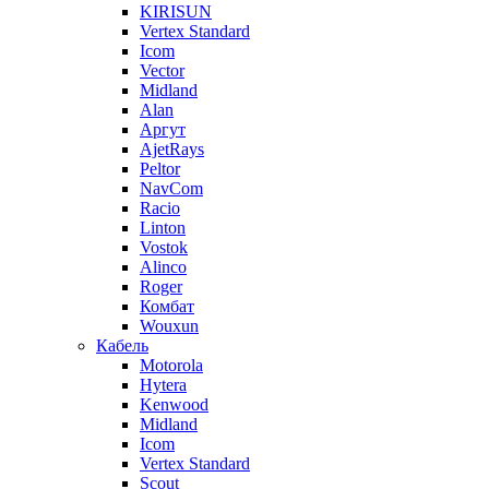
KIRISUN
Vertex Standard
Icom
Vector
Midland
Alan
Аргут
AjetRays
Peltor
NavCom
Racio
Linton
Vostok
Alinco
Roger
Комбат
Wouxun
Кабель
Motorola
Hytera
Kenwood
Midland
Icom
Vertex Standard
Scout