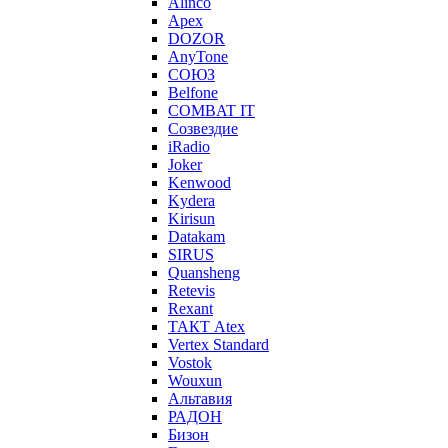
Alinco
Apex
DOZOR
AnyTone
СОЮЗ
Belfone
COMBAT IT
Созвездие
iRadio
Joker
Kenwood
Kydera
Kirisun
Datakam
SIRUS
Quansheng
Retevis
Rexant
ТАКТ Atex
Vertex Standard
Vostok
Wouxun
Альтавия
РАДОН
Бизон