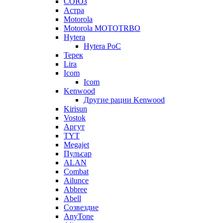
СОЮЗ
Астра
Motorola
Motorola MOTOTRBO
Hytera
Hytera PoC
Терек
Lira
Icom
Icom
Kenwood
Другие рации Kenwood
Kirisun
Vostok
Аргут
TYT
Megajet
Пульсар
ALAN
Combat
Ailunce
Abbree
Abell
Созвездие
AnyTone