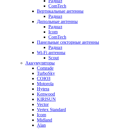
Радиал
ComTech
Вертикальные антенны
Радиал
Дипольные антенны
Радиал
Icom
ComTech
Панельные секторные антенны
Радиал
Wi-Fi антенны
Scout
Аккумуляторы
Comrade
TurboSky
СОЮЗ
Motorola
Hytera
Kenwood
KIRISUN
Vector
Vertex Standard
Icom
Midland
Alan