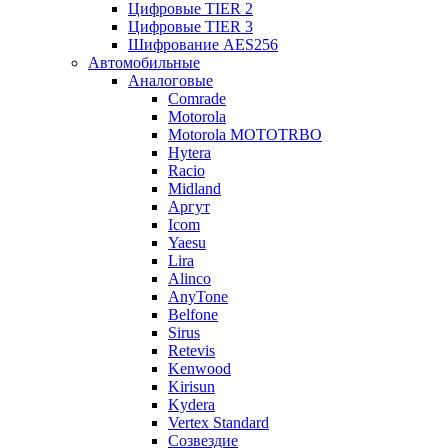
Цифровые TIER 2
Цифровые TIER 3
Шифрование AES256
Автомобильные
Аналоговые
Comrade
Motorola
Motorola MOTOTRBO
Hytera
Racio
Midland
Аргут
Icom
Yaesu
Lira
Alinco
AnyTone
Belfone
Sirus
Retevis
Kenwood
Kirisun
Kydera
Vertex Standard
Созвездие