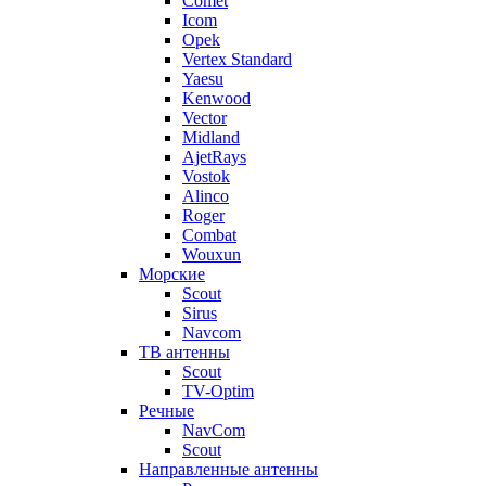
Comet
Icom
Opek
Vertex Standard
Yaesu
Kenwood
Vector
Midland
AjetRays
Vostok
Alinco
Roger
Combat
Wouxun
Морские
Scout
Sirus
Navcom
ТВ антенны
Scout
TV-Optim
Речные
NavCom
Scout
Направленные антенны