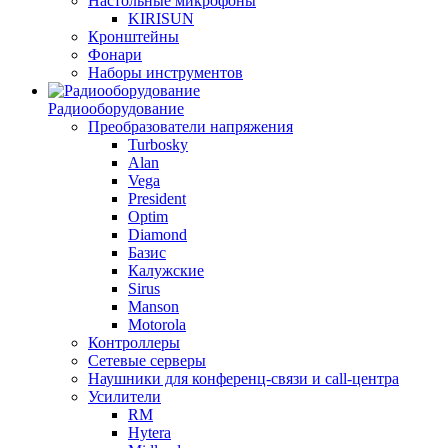
Настольные микрофоны
KIRISUN
Кронштейны
Фонари
Наборы инструментов
Радиооборудование
Преобразователи напряжения
Turbosky
Alan
Vega
President
Optim
Diamond
Базис
Калужские
Sirus
Manson
Motorola
Контроллеры
Сетевые серверы
Наушники для конференц-связи и call-центра
Усилители
RM
Hytera