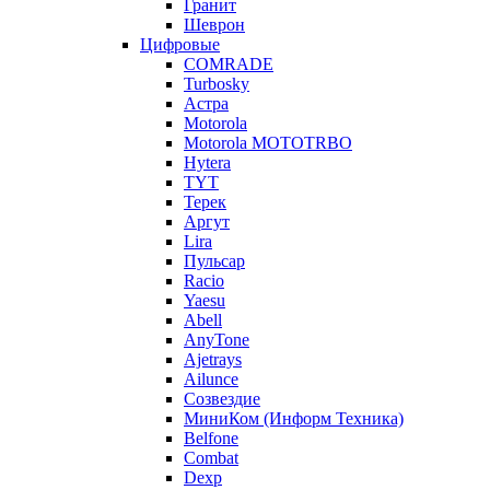
Гранит
Шеврон
Цифровые
COMRADE
Turbosky
Астра
Motorola
Motorola MOTOTRBO
Hytera
TYT
Терек
Аргут
Lira
Пульсар
Racio
Yaesu
Abell
AnyTone
Ajetrays
Ailunce
Созвездие
МиниКом (Информ Техника)
Belfone
Combat
Dexp