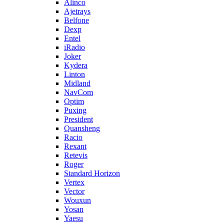
Alinco
Ajetrays
Belfone
Dexp
Entel
iRadio
Joker
Kydera
Linton
Midland
NavCom
Optim
Puxing
President
Quansheng
Racio
Rexant
Retevis
Roger
Standard Horizon
Vertex
Vector
Wouxun
Yosan
Yaesu