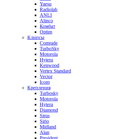
Yaesu
Radiolab
ANLI
Alinco
Комбат
Optim
Клипсы
Comrade
TurboSky
Motorola
Hytera
Kenwood
Vertex Standard
Vector
Icom
Крепления
Turbosky
Motorola
Hytera
Diamond
Sirus
Sirio
Midland
Alan
President