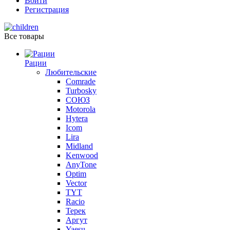
Войти
Регистрация
Все товары
Рации
Любительские
Comrade
Turbosky
СОЮЗ
Motorola
Hytera
Icom
Lira
Midland
Kenwood
AnyTone
Optim
Vector
TYT
Racio
Терек
Аргут
Yaesu