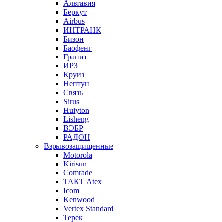
Альтавия
Беркут
Airbus
ИНТРАНК
Бизон
Баофенг
Гранит
ИРЗ
Круиз
Нептун
Связь
Sirus
Huiyton
Lisheng
ВЭБР
РАДОН
Взрывозащищенные
Motorola
Kirisun
Comrade
ТАКТ Atex
Icom
Kenwood
Vertex Standard
Терек