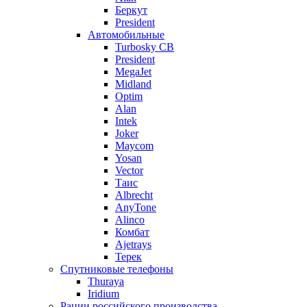
Беркут
President
Автомобильные
Turbosky CB
President
MegaJet
Midland
Optim
Alan
Intek
Joker
Maycom
Yosan
Vector
Таис
Albrecht
AnyTone
Alinco
Комбат
Ajetrays
Терек
Спутниковые телефоны
Thuraya
Iridium
Рации российского производства