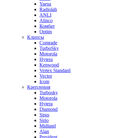
Yaesu
Radiolab
ANLI
Alinco
Комбат
Optim
Клипсы
Comrade
TurboSky
Motorola
Hytera
Kenwood
Vertex Standard
Vector
Icom
Крепления
Turbosky
Motorola
Hytera
Diamond
Sirus
Sirio
Midland
Alan
President