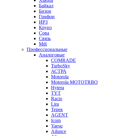
Xiaomi
Байкал
Бизон
Грифон
ИРЗ
Круиз
Сова
Связь
Mdi
Профессиональные
Аналоговые
COMRADE
TurboSky
АСТРА
Motorola
Motorola MOTOTRBO
Hytera
TYT
Racio
Lira
Терек
AGENT
Icom
Yaesu
Ailunce