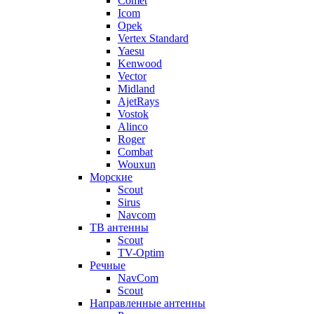
Comet
Icom
Opek
Vertex Standard
Yaesu
Kenwood
Vector
Midland
AjetRays
Vostok
Alinco
Roger
Combat
Wouxun
Морские
Scout
Sirus
Navcom
ТВ антенны
Scout
TV-Optim
Речные
NavCom
Scout
Направленные антенны