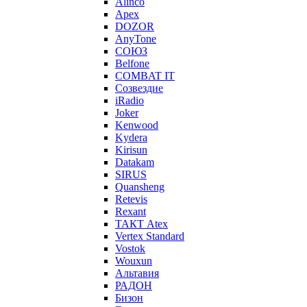
Alinco
Apex
DOZOR
AnyTone
СОЮЗ
Belfone
COMBAT IT
Созвездие
iRadio
Joker
Kenwood
Kydera
Kirisun
Datakam
SIRUS
Quansheng
Retevis
Rexant
ТАКТ Atex
Vertex Standard
Vostok
Wouxun
Альтавия
РАДОН
Бизон