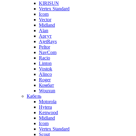
KIRISUN
Vertex Standard
Icom
Vector
Midland
Alan
Аргут
AjetRays
Peltor
NavCom
Racio
Linton
Vostok
Alinco
Roger
Комбат
Wouxun
Кабель
Motorola
Hytera
Kenwood
Midland
Icom
Vertex Standard
Scout