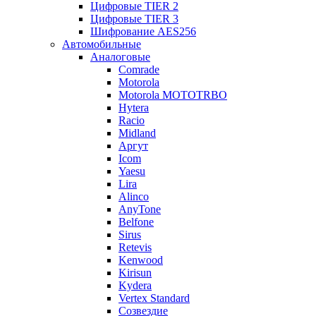
Цифровые TIER 2
Цифровые TIER 3
Шифрование AES256
Автомобильные
Аналоговые
Comrade
Motorola
Motorola MOTOTRBO
Hytera
Racio
Midland
Аргут
Icom
Yaesu
Lira
Alinco
AnyTone
Belfone
Sirus
Retevis
Kenwood
Kirisun
Kydera
Vertex Standard
Созвездие