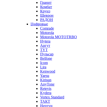
Гранит
Комбат
Круиз
Шеврон
РАДОН
Цифровые
Comrade
Motorola
Motorola MOTOTRBO
Hytera
Аргут
TYT
Пульсар
Belfone
Icom
Lira
Kenwood
Yaesu
Kirisun
AnyTone
Retevis
Kydera
Vertex Standard
ТАКТ
Нептун