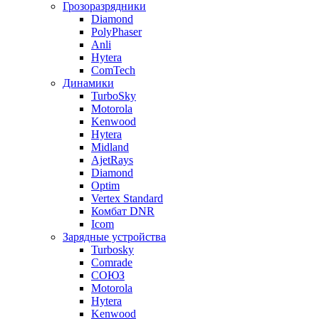
Грозоразрядники
Diamond
PolyPhaser
Anli
Hytera
ComTech
Динамики
TurboSky
Motorola
Kenwood
Hytera
Midland
AjetRays
Diamond
Optim
Vertex Standard
Комбат DNR
Icom
Зарядные устройства
Turbosky
Comrade
СОЮЗ
Motorola
Hytera
Kenwood