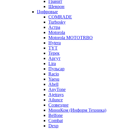
Гранит
Шеврон
Цифровые
COMRADE
Turbosky
Астра
Motorola
Motorola MOTOTRBO
Hytera
TYT
Терек
Аргут
Lira
Пульсар
Racio
Yaesu
Abell
AnyTone
Ajetrays
Ailunce
Созвездие
МиниКом (Информ Техника)
Belfone
Combat
Dexp