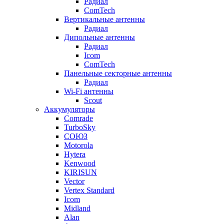
Радиал
ComTech
Вертикальные антенны
Радиал
Дипольные антенны
Радиал
Icom
ComTech
Панельные секторные антенны
Радиал
Wi-Fi антенны
Scout
Аккумуляторы
Comrade
TurboSky
СОЮЗ
Motorola
Hytera
Kenwood
KIRISUN
Vector
Vertex Standard
Icom
Midland
Alan