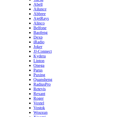
Abell
Ailunce
Abbree
AjetRays
Alinco
Belfone
Baofeng
Dexp
iRadio
Joker
JJ-Connect
Kydera
Linton
Onega
Parus
Puxing
Quansheng
RadiusPro
Retevis
Rexant
Roger
Voxtel
Vostok
Wouxun