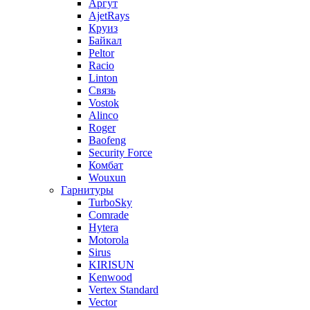
Аргут
AjetRays
Круиз
Байкал
Peltor
Racio
Linton
Связь
Vostok
Alinco
Roger
Baofeng
Security Force
Комбат
Wouxun
Гарнитуры
TurboSky
Comrade
Hytera
Motorola
Sirus
KIRISUN
Kenwood
Vertex Standard
Vector