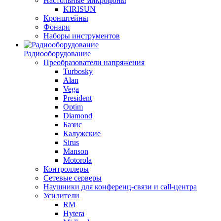
Настольные микрофоны
KIRISUN
Кронштейны
Фонари
Наборы инструментов
Радиооборудование
Преобразователи напряжения
Turbosky
Alan
Vega
President
Optim
Diamond
Базис
Калужские
Sirus
Manson
Motorola
Контроллеры
Сетевые серверы
Наушники для конференц-связи и call-центра
Усилители
RM
Hytera