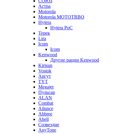
СОЮЗ
Астра
Motorola
Motorola MOTOTRBO
Hytera
Hytera PoC
Терек
Lira
Icom
Icom
Kenwood
Другие рации Kenwood
Kirisun
Vostok
Аргут
TYT
Megajet
Пульсар
ALAN
Combat
Ailunce
Abbree
Abell
Созвездие
AnyTone