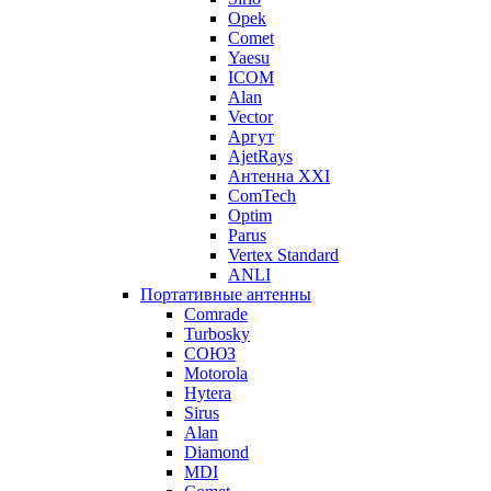
Opek
Comet
Yaesu
ICOM
Alan
Vector
Аргут
AjetRays
Антенна XXI
ComTech
Optim
Parus
Vertex Standard
ANLI
Портативные антенны
Comrade
Turbosky
СОЮЗ
Motorola
Hytera
Sirus
Alan
Diamond
MDI