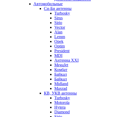
Автомобильные
Си-Би антенны
Turbosky
Sirus
Sirio
Vector
Alan
Lemm
Opek
Optim
President
MDI
Антенна XXI
MegaJet
Комбат
Байкал
Байкал
Midland
Maxrad
КВ, УКВ антенны
Turbosky
Motorola
Hytera
Diamond
Sirio