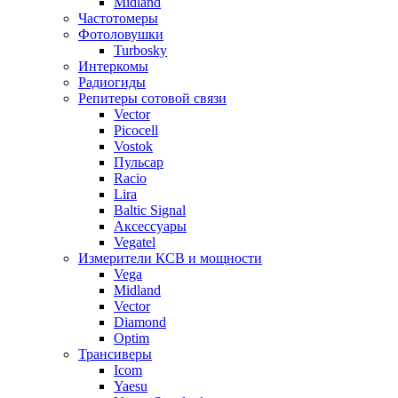
Midland
Частотомеры
Фотоловушки
Turbosky
Интеркомы
Радиогиды
Репитеры сотовой связи
Vector
Picocell
Vostok
Пульсар
Racio
Lira
Baltic Signal
Аксессуары
Vegatel
Измерители КСВ и мощности
Vega
Midland
Vector
Diamond
Optim
Трансиверы
Icom
Yaesu