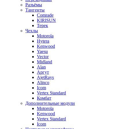
Разъёмы
Тангенты
Comrade
KIRISUN
Терек
Чехлы
Motorola
Hytera
Kenwood
Yaesu
Vector
Midland
Alan
Аргут
AjetRays
Alinco
Icom
Vertex Standard
Комбат
Дополнительные модули
Motorola
Kenwood
Vertex Standard
Icom