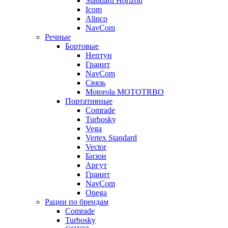
Standard Horizon
Icom
Alinco
NavCom
Речные
Бортовые
Нептун
Гранит
NavCom
Связь
Motorola MOTOTRBO
Портативные
Comrade
Turbosky
Vega
Vertex Standard
Vector
Бизон
Аргут
Гранит
NavCom
Onega
Рации по брендам
Comrade
Turbosky