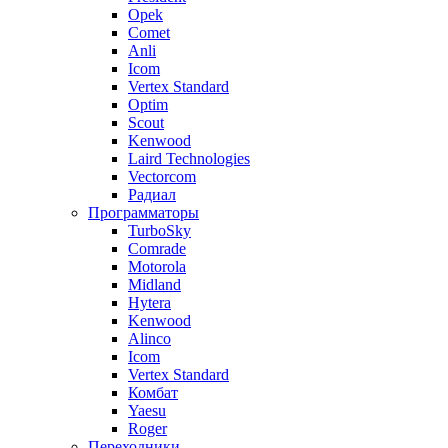
Opek
Comet
Anli
Icom
Vertex Standard
Optim
Scout
Kenwood
Laird Technologies
Vectorcom
Радиал
Программаторы
TurboSky
Comrade
Motorola
Midland
Hytera
Kenwood
Alinco
Icom
Vertex Standard
Комбат
Yaesu
Roger
Переходники