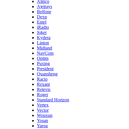
Alinco
Ajetrays
Belfone
Dexp
Entel
iRadio
Joker
Kydera
Linton
Midland
NavCom
Optim
Puxing
President
Quansheng
Racio
Rexant
Retevis
Roger
Standard Horizon
Vertex
Vector
Wouxun
Yosan
Yaesu