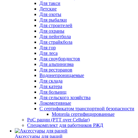
Для такси
Детские
Для охоты
Для рыбалки
Для строителей
Для охраны
Для пейнтбола
Для страйкбола
Для гор
Для леса
Для сноубордистов
Для альпинизма
Для ресторанов
Водонепроницаемые
Для склада
Для катера
Для больниц
Для сельского хозяйства
Локомотивные
С сертификатом транспортной безопасности
Motorola сертифицированные
PoC рации (PTT over Cellular)
Спецкомплект для работников РЖД
Аксессуары для раций