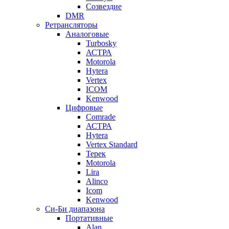
Созвездие
DMR
Ретрансляторы
Аналоговые
Turbosky
АСТРА
Motorola
Hytera
Vertex
ICOM
Kenwood
Цифровые
Comrade
АСТРА
Hytera
Vertex Standard
Терек
Motorola
Lira
Alinco
Icom
Kenwood
Си-Би диапазона
Портативные
Alan