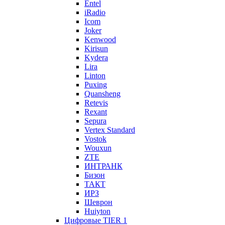
Entel
iRadio
Icom
Joker
Kenwood
Kirisun
Kydera
Lira
Linton
Puxing
Quansheng
Retevis
Rexant
Sepura
Vertex Standard
Vostok
Wouxun
ZTE
ИНТРАНК
Бизон
ТАКТ
ИРЗ
Шеврон
Huiyton
Цифровые TIER 1