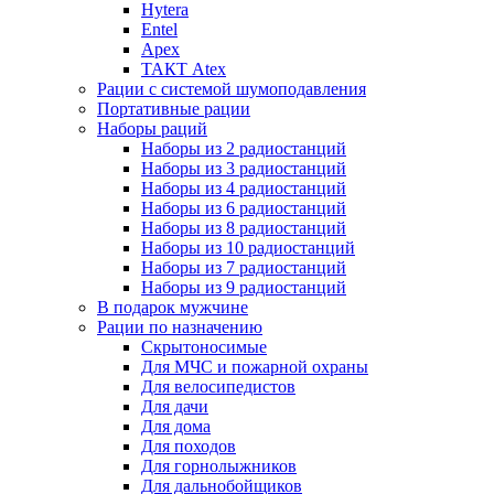
Hytera
Entel
Apex
ТАКТ Atex
Рации с системой шумоподавления
Портативные рации
Наборы раций
Наборы из 2 радиостанций
Наборы из 3 радиостанций
Наборы из 4 радиостанций
Наборы из 6 радиостанций
Наборы из 8 радиостанций
Наборы из 10 радиостанций
Наборы из 7 радиостанций
Наборы из 9 радиостанций
В подарок мужчине
Рации по назначению
Скрытоносимые
Для МЧС и пожарной охраны
Для велосипедистов
Для дачи
Для дома
Для походов
Для горнолыжников
Для дальнобойщиков