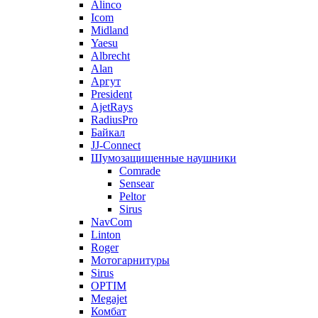
Alinco
Icom
Midland
Yaesu
Albrecht
Alan
Аргут
President
AjetRays
RadiusPro
Байкал
JJ-Connect
Шумозащищенные наушники
Comrade
Sensear
Peltor
Sirus
NavCom
Linton
Roger
Мотогарнитуры
Sirus
OPTIM
Megajet
Комбат