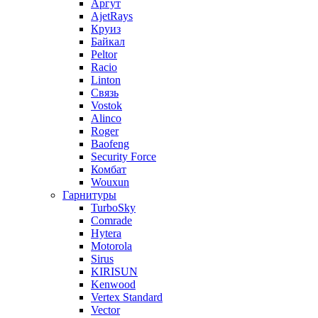
Аргут
AjetRays
Круиз
Байкал
Peltor
Racio
Linton
Связь
Vostok
Alinco
Roger
Baofeng
Security Force
Комбат
Wouxun
Гарнитуры
TurboSky
Comrade
Hytera
Motorola
Sirus
KIRISUN
Kenwood
Vertex Standard
Vector