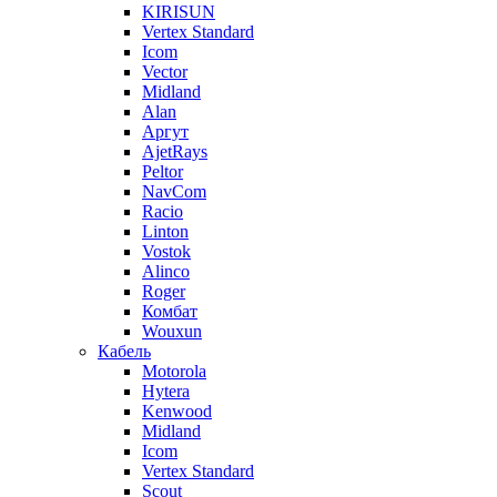
KIRISUN
Vertex Standard
Icom
Vector
Midland
Alan
Аргут
AjetRays
Peltor
NavCom
Racio
Linton
Vostok
Alinco
Roger
Комбат
Wouxun
Кабель
Motorola
Hytera
Kenwood
Midland
Icom
Vertex Standard
Scout