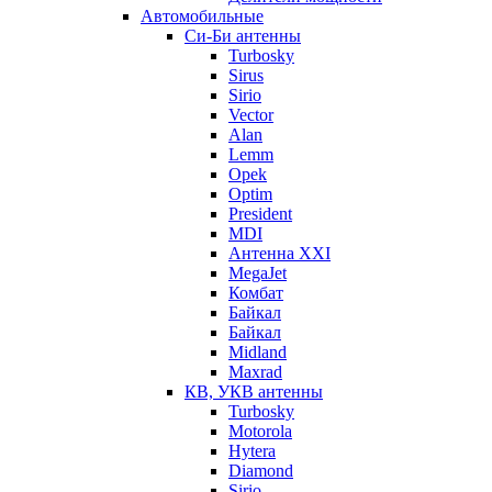
Автомобильные
Си-Би антенны
Turbosky
Sirus
Sirio
Vector
Alan
Lemm
Opek
Optim
President
MDI
Антенна XXI
MegaJet
Комбат
Байкал
Байкал
Midland
Maxrad
КВ, УКВ антенны
Turbosky
Motorola
Hytera
Diamond
Sirio