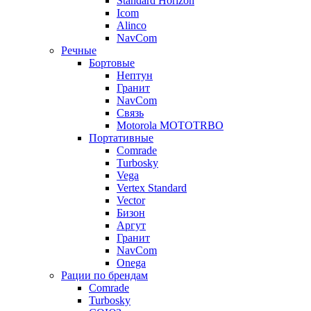
Standard Horizon
Icom
Alinco
NavCom
Речные
Бортовые
Нептун
Гранит
NavCom
Связь
Motorola MOTOTRBO
Портативные
Comrade
Turbosky
Vega
Vertex Standard
Vector
Бизон
Аргут
Гранит
NavCom
Onega
Рации по брендам
Comrade
Turbosky