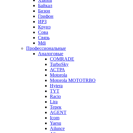
Xiaomi
Байкал
Бизон
Грифон
ИРЗ
Круиз
Сова
Связь
Mdi
Профессиональные
Аналоговые
COMRADE
TurboSky
АСТРА
Motorola
Motorola MOTOTRBO
Hytera
TYT
Racio
Lira
Терек
AGENT
Icom
Yaesu
Ailunce