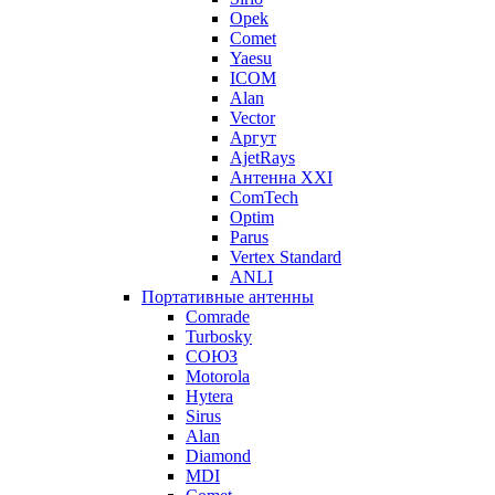
Opek
Comet
Yaesu
ICOM
Alan
Vector
Аргут
AjetRays
Антенна XXI
ComTech
Optim
Parus
Vertex Standard
ANLI
Портативные антенны
Comrade
Turbosky
СОЮЗ
Motorola
Hytera
Sirus
Alan
Diamond
MDI