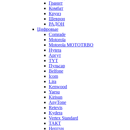
Гранит
Комбат
Круиз
Шеврон
РАДОН
Цифровые
Comrade
Motorola
Motorola MOTOTRBO
Hytera
Аргут
TYT
Пульсар
Belfone
Icom
Lira
Kenwood
Yaesu
Kirisun
AnyTone
Retevis
Kydera
Vertex Standard
ТАКТ
Нептун