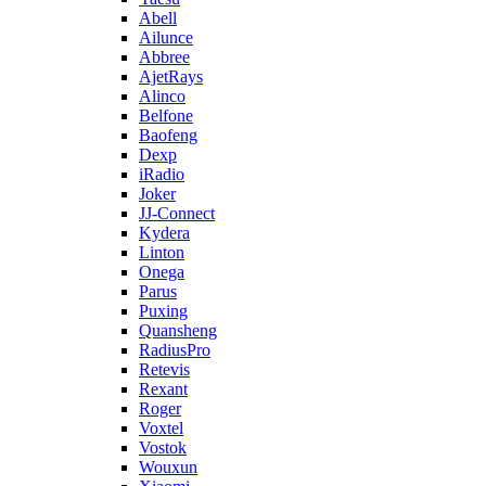
Abell
Ailunce
Abbree
AjetRays
Alinco
Belfone
Baofeng
Dexp
iRadio
Joker
JJ-Connect
Kydera
Linton
Onega
Parus
Puxing
Quansheng
RadiusPro
Retevis
Rexant
Roger
Voxtel
Vostok
Wouxun