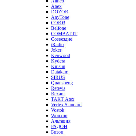
Alinco
Apex
DOZOR
AnyTone
СОЮЗ
Belfone
COMBAT IT
Созвездие
iRadio
Joker
Kenwood
Kydera
Kirisun
Datakam
SIRUS
Quansheng
Retevis
Rexant
ТАКТ Atex
Vertex Standard
Vostok
Wouxun
Альтавия
РАДОН
Бизон