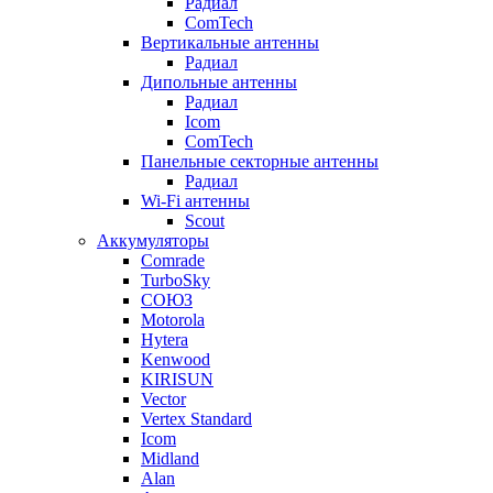
Радиал
ComTech
Вертикальные антенны
Радиал
Дипольные антенны
Радиал
Icom
ComTech
Панельные секторные антенны
Радиал
Wi-Fi антенны
Scout
Аккумуляторы
Comrade
TurboSky
СОЮЗ
Motorola
Hytera
Kenwood
KIRISUN
Vector
Vertex Standard
Icom
Midland
Alan