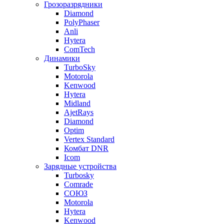
Грозоразрядники
Diamond
PolyPhaser
Anli
Hytera
ComTech
Динамики
TurboSky
Motorola
Kenwood
Hytera
Midland
AjetRays
Diamond
Optim
Vertex Standard
Комбат DNR
Icom
Зарядные устройства
Turbosky
Comrade
СОЮЗ
Motorola
Hytera
Kenwood