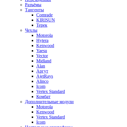
Разъёмы
Тангенты
Comrade
KIRISUN
Терек
Чехлы
Motorola
Hytera
Kenwood
Yaesu
Vector
Midland
Alan
Аргут
AjetRays
Alinco
Icom
Vertex Standard
Комбат
Дополнительные модули
Motorola
Kenwood
Vertex Standard
Icom