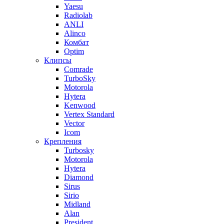
Yaesu
Radiolab
ANLI
Alinco
Комбат
Optim
Клипсы
Comrade
TurboSky
Motorola
Hytera
Kenwood
Vertex Standard
Vector
Icom
Крепления
Turbosky
Motorola
Hytera
Diamond
Sirus
Sirio
Midland
Alan
President