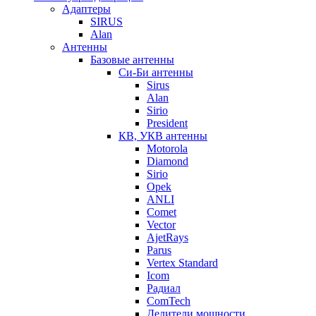
Адаптеры
SIRUS
Alan
Антенны
Базовые антенны
Си-Би антенны
Sirus
Alan
Sirio
President
КВ, УКВ антенны
Motorola
Diamond
Sirio
Opek
ANLI
Comet
Vector
AjetRays
Parus
Vertex Standard
Icom
Радиал
ComTech
Делители мощности