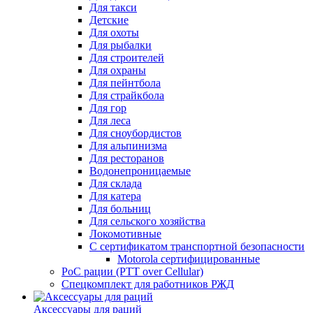
Для такси
Детские
Для охоты
Для рыбалки
Для строителей
Для охраны
Для пейнтбола
Для страйкбола
Для гор
Для леса
Для сноубордистов
Для альпинизма
Для ресторанов
Водонепроницаемые
Для склада
Для катера
Для больниц
Для сельского хозяйства
Локомотивные
С сертификатом транспортной безопасности
Motorola сертифицированные
PoC рации (PTT over Cellular)
Спецкомплект для работников РЖД
Аксессуары для раций