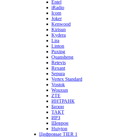
Entel
iRadio
Icom
Joker
Kenwood
Kirisun
Kydera
Lira
Linton
Puxing
Quansheng
Retevis
Rexant
Sepura
Vertex Standard
Vostok
Wouxun
ZTE
ИНТРАНК
Бизон
ТАКТ
ИРЗ
Шеврон
Huiyton
Цифровые TIER 1