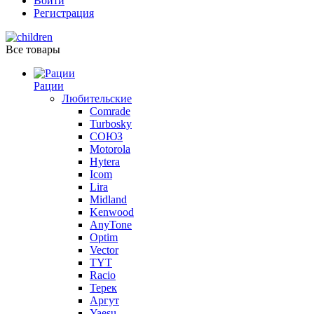
Войти
Регистрация
Все товары
Рации
Любительские
Comrade
Turbosky
СОЮЗ
Motorola
Hytera
Icom
Lira
Midland
Kenwood
AnyTone
Optim
Vector
TYT
Racio
Терек
Аргут
Yaesu