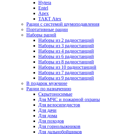
Hytera
Entel
Apex
ТАКТ Atex
Рации с системой шумоподавления
Портативные рации
Наборы раций
Наборы из 2 радиостанций
Наборы из 3 радиостанций
Наборы из 4 радиостанций
Наборы из 6 радиостанций
Наборы из 8 радиостанций
Наборы из 10 радиостанций
Наборы из 7 радиостанций
Наборы из 9 радиостанций
В подарок мужчине
Рации по назначению
Скрытоносимые
Для МЧС и пожарной охраны
Для велосипедистов
Для дачи
Для дома
Для походов
Для горнолыжников
Для дальнобойщиков