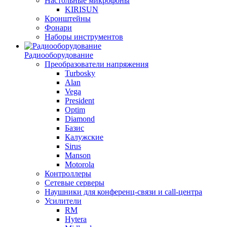
Настольные микрофоны
KIRISUN
Кронштейны
Фонари
Наборы инструментов
Радиооборудование
Преобразователи напряжения
Turbosky
Alan
Vega
President
Optim
Diamond
Базис
Калужские
Sirus
Manson
Motorola
Контроллеры
Сетевые серверы
Наушники для конференц-связи и call-центра
Усилители
RM
Hytera