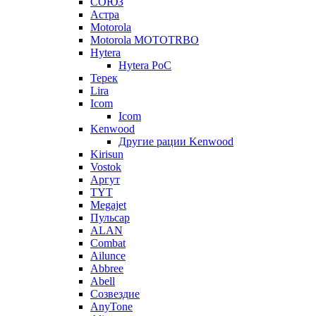
СОЮЗ
Астра
Motorola
Motorola MOTOTRBO
Hytera
Hytera PoC
Терек
Lira
Icom
Icom
Kenwood
Другие рации Kenwood
Kirisun
Vostok
Аргут
TYT
Megajet
Пульсар
ALAN
Combat
Ailunce
Abbree
Abell
Созвездие
AnyTone