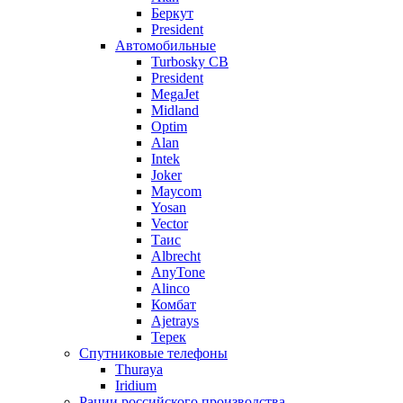
Беркут
President
Автомобильные
Turbosky CB
President
MegaJet
Midland
Optim
Alan
Intek
Joker
Maycom
Yosan
Vector
Таис
Albrecht
AnyTone
Alinco
Комбат
Ajetrays
Терек
Спутниковые телефоны
Thuraya
Iridium
Рации российского производства