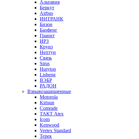
Альтавия
Беркут
Airbus
ИНТРАНК
Бизон
Баофенг
Гранит
ИРЗ
Круиз
Нептун
Связь
Sirus
Huiyton
Lisheng
ВЭБР
РАДОН
Взрывозащищенные
Motorola
Kirisun
Comrade
ТАКТ Atex
Icom
Kenwood
Vertex Standard
Терек