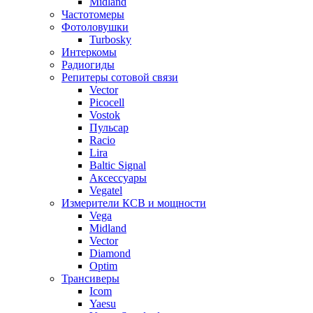
Midland
Частотомеры
Фотоловушки
Turbosky
Интеркомы
Радиогиды
Репитеры сотовой связи
Vector
Picocell
Vostok
Пульсар
Racio
Lira
Baltic Signal
Аксессуары
Vegatel
Измерители КСВ и мощности
Vega
Midland
Vector
Diamond
Optim
Трансиверы
Icom
Yaesu