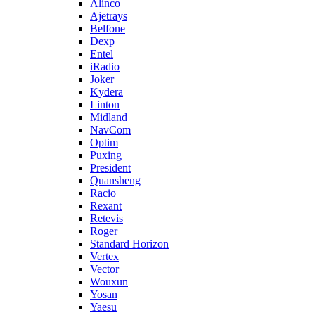
Alinco
Ajetrays
Belfone
Dexp
Entel
iRadio
Joker
Kydera
Linton
Midland
NavCom
Optim
Puxing
President
Quansheng
Racio
Rexant
Retevis
Roger
Standard Horizon
Vertex
Vector
Wouxun
Yosan
Yaesu