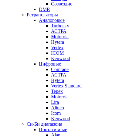
Созвездие
DMR
Ретрансляторы
Аналоговые
Turbosky
АСТРА
Motorola
Hytera
Vertex
ICOM
Kenwood
Цифровые
Comrade
АСТРА
Hytera
Vertex Standard
Терек
Motorola
Lira
Alinco
Icom
Kenwood
Си-Би диапазона
Портативные
Alan