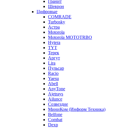
Гранит
Шеврон
Цифровые
COMRADE
Turbosky
Астра
Motorola
Motorola MOTOTRBO
Hytera
TYT
Терек
Аргут
Lira
Пульсар
Racio
Yaesu
Abell
AnyTone
Ajetrays
Ailunce
Созвездие
МиниКом (Информ Техника)
Belfone
Combat
Dexp