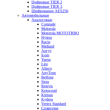
Цифровые TIER 2
Цифровые TIER 3
Шифрование AES256
Автомобильные
Аналоговые
Comrade
Motorola
Motorola MOTOTRBO
Hytera
Racio
Midland
Аргут
Icom
Yaesu
Lira
Alinco
AnyTone
Belfone
Sirus
Retevis
Kenwood
Kirisun
Kydera
Vertex Standard
Созвездие