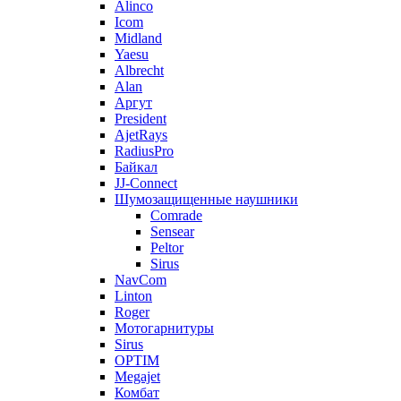
Alinco
Icom
Midland
Yaesu
Albrecht
Alan
Аргут
President
AjetRays
RadiusPro
Байкал
JJ-Connect
Шумозащищенные наушники
Comrade
Sensear
Peltor
Sirus
NavCom
Linton
Roger
Мотогарнитуры
Sirus
OPTIM
Megajet
Комбат