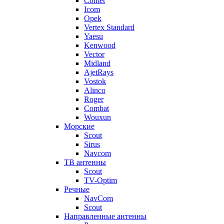
Comet
Icom
Opek
Vertex Standard
Yaesu
Kenwood
Vector
Midland
AjetRays
Vostok
Alinco
Roger
Combat
Wouxun
Морские
Scout
Sirus
Navcom
ТВ антенны
Scout
TV-Optim
Речные
NavCom
Scout
Направленные антенны