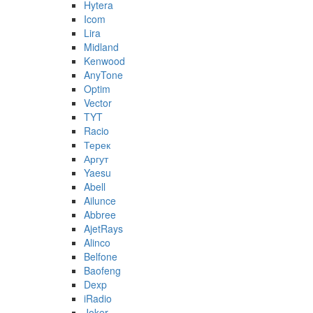
Hytera
Icom
Lira
Midland
Kenwood
AnyTone
Optim
Vector
TYT
Racio
Терек
Аргут
Yaesu
Abell
Ailunce
Abbree
AjetRays
Alinco
Belfone
Baofeng
Dexp
iRadio
Joker