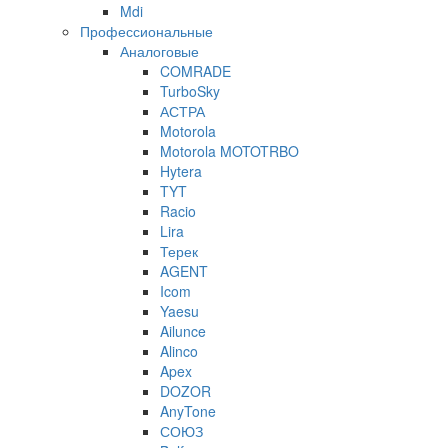
Mdi
Профессиональные
Аналоговые
COMRADE
TurboSky
АСТРА
Motorola
Motorola MOTOTRBO
Hytera
TYT
Racio
Lira
Терек
AGENT
Icom
Yaesu
Ailunce
Alinco
Apex
DOZOR
AnyTone
СОЮЗ