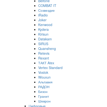
Belfone
COMBAT IT
Созвездие
iRadio
Joker
Kenwood
Kydera
Kirisun
Datakam
SIRUS
Quansheng
Retevis
Rexant
ТАКТ Atex
Vertex Standard
Vostok
Wouxun
Альтавия
РАДОН
Бизон
Гранит
Шеврон
Цифровые