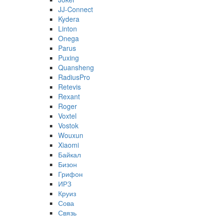
JJ-Connect
Kydera
Linton
Onega
Parus
Puxing
Quansheng
RadiusPro
Retevis
Rexant
Roger
Voxtel
Vostok
Wouxun
Xiaomi
Байкал
Бизон
Грифон
ИРЗ
Круиз
Сова
Связь