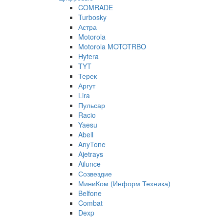
COMRADE
Turbosky
Астра
Motorola
Motorola MOTOTRBO
Hytera
TYT
Терек
Аргут
Lira
Пульсар
Racio
Yaesu
Abell
AnyTone
Ajetrays
Ailunce
Созвездие
МиниКом (Информ Техника)
Belfone
Combat
Dexp