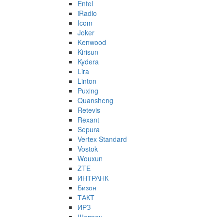
Entel
iRadio
Icom
Joker
Kenwood
Kirisun
Kydera
Lira
Linton
Puxing
Quansheng
Retevis
Rexant
Sepura
Vertex Standard
Vostok
Wouxun
ZTE
ИНТРАНК
Бизон
ТАКТ
ИРЗ
Шеврон