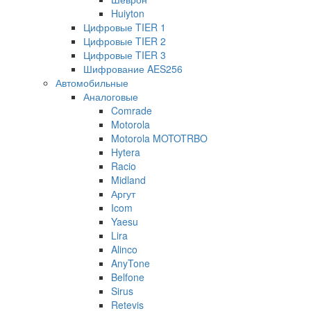
Huiyton
Цифровые TIER 1
Цифровые TIER 2
Цифровые TIER 3
Шифрование AES256
Автомобильные
Аналоговые
Comrade
Motorola
Motorola MOTOTRBO
Hytera
Racio
Midland
Аргут
Icom
Yaesu
Lira
Alinco
AnyTone
Belfone
Sirus
Retevis