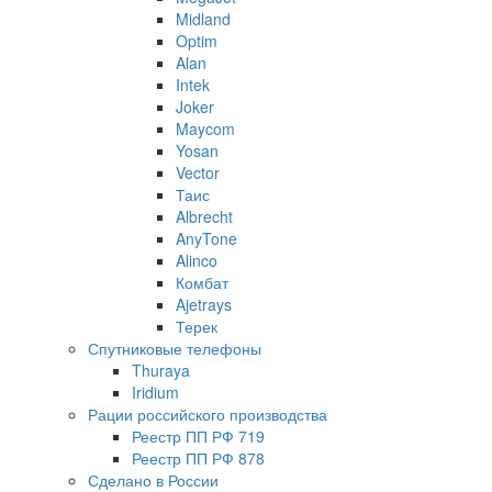
Midland
Optim
Alan
Intek
Joker
Maycom
Yosan
Vector
Таис
Albrecht
AnyTone
Alinco
Комбат
Ajetrays
Терек
Спутниковые телефоны
Thuraya
Iridium
Рации российского производства
Реестр ПП РФ 719
Реестр ПП РФ 878
Сделано в России