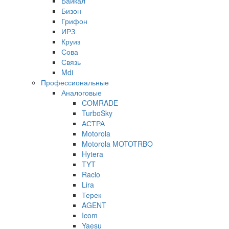
Байкал
Бизон
Грифон
ИРЗ
Круиз
Сова
Связь
Mdi
Профессиональные
Аналоговые
COMRADE
TurboSky
АСТРА
Motorola
Motorola MOTOTRBO
Hytera
TYT
Racio
Lira
Терек
AGENT
Icom
Yaesu