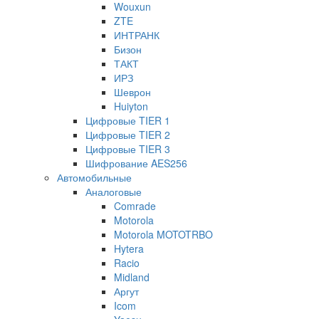
Wouxun
ZTE
ИНТРАНК
Бизон
ТАКТ
ИРЗ
Шеврон
Huiyton
Цифровые TIER 1
Цифровые TIER 2
Цифровые TIER 3
Шифрование AES256
Автомобильные
Аналоговые
Comrade
Motorola
Motorola MOTOTRBO
Hytera
Racio
Midland
Аргут
Icom