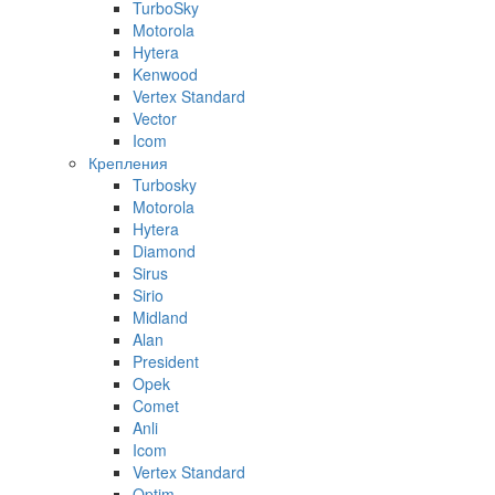
TurboSky
Motorola
Hytera
Kenwood
Vertex Standard
Vector
Icom
Крепления
Turbosky
Motorola
Hytera
Diamond
Sirus
Sirio
Midland
Alan
President
Opek
Comet
Anli
Icom
Vertex Standard
Optim