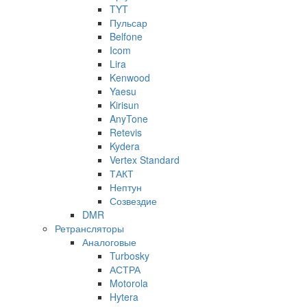
TYT
Пульсар
Belfone
Icom
Lira
Kenwood
Yaesu
Kirisun
AnyTone
Retevis
Kydera
Vertex Standard
ТАКТ
Нептун
Созвездие
DMR
Ретрансляторы
Аналоговые
Turbosky
АСТРА
Motorola
Hytera