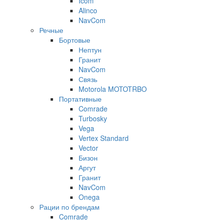
Icom
Alinco
NavCom
Речные
Бортовые
Нептун
Гранит
NavCom
Связь
Motorola MOTOTRBO
Портативные
Comrade
Turbosky
Vega
Vertex Standard
Vector
Бизон
Аргут
Гранит
NavCom
Onega
Рации по брендам
Comrade