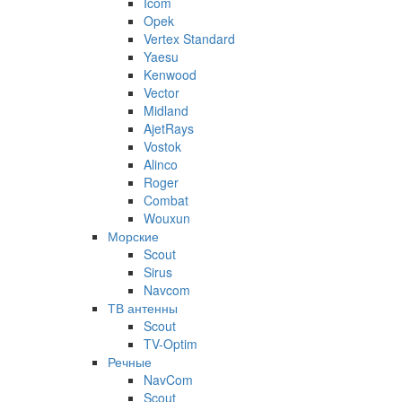
Icom
Opek
Vertex Standard
Yaesu
Kenwood
Vector
Midland
AjetRays
Vostok
Alinco
Roger
Combat
Wouxun
Морские
Scout
Sirus
Navcom
ТВ антенны
Scout
TV-Optim
Речные
NavCom
Scout