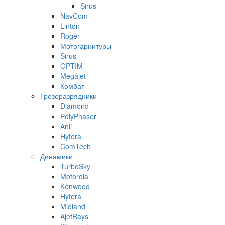
Sirus
NavCom
Linton
Roger
Мотогарнитуры
Sirus
OPTIM
Megajet
Комбат
Грозоразрядники
Diamond
PolyPhaser
Anli
Hytera
ComTech
Динамики
TurboSky
Motorola
Kenwood
Hytera
Midland
AjetRays