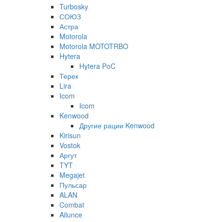
Turbosky
СОЮЗ
Астра
Motorola
Motorola MOTOTRBO
Hytera
Hytera PoC
Терек
Lira
Icom
Icom
Kenwood
Другие рации Kenwood
Kirisun
Vostok
Аргут
TYT
Megajet
Пульсар
ALAN
Combat
Ailunce