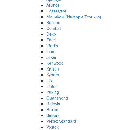
Ailunce
Созвездие
МиниКом (Информ Техника)
Belfone
Combat
Dexp
Entel
iRadio
Icom
Joker
Kenwood
Kirisun
Kydera
Lira
Linton
Puxing
Quansheng
Retevis
Rexant
Sepura
Vertex Standard
Vostok