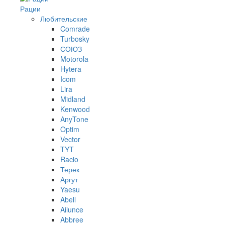
Рации
Любительские
Comrade
Turbosky
СОЮЗ
Motorola
Hytera
Icom
Lira
Midland
Kenwood
AnyTone
Optim
Vector
TYT
Racio
Терек
Аргут
Yaesu
Abell
Ailunce
Abbree