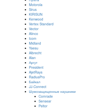
Motorola
Sirus
KIRISUN
Kenwood
Vertex Standard
Vector
Alinco
Icom
Midland
Yaesu
Albrecht
Alan
Аргут
President
AjetRays
RadiusPro
Байкал
JJ-Connect
Шумозащищенные наушники
Comrade
Sensear
Peltor