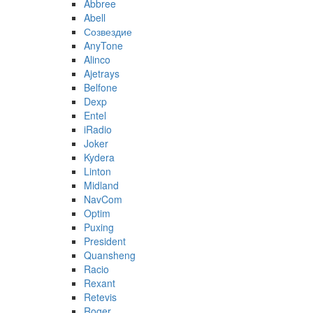
Abbree
Abell
Созвездие
AnyTone
Alinco
Ajetrays
Belfone
Dexp
Entel
iRadio
Joker
Kydera
Linton
Midland
NavCom
Optim
Puxing
President
Quansheng
Racio
Rexant
Retevis
Roger