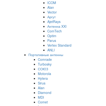
ICOM
Alan
Vector
Аргут
AjetRays
Антенна XXI
ComTech
Optim
Parus
Vertex Standard
ANLI
Портативные антенны
Comrade
Turbosky
СОЮЗ
Motorola
Hytera
Sirus
Alan
Diamond
MDI
Comet