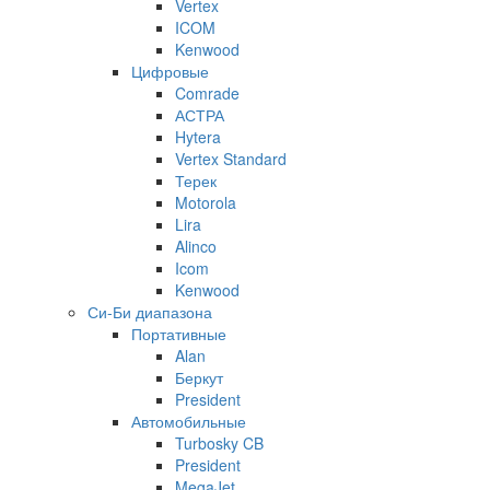
Vertex
ICOM
Kenwood
Цифровые
Comrade
АСТРА
Hytera
Vertex Standard
Терек
Motorola
Lira
Alinco
Icom
Kenwood
Си-Би диапазона
Портативные
Alan
Беркут
President
Автомобильные
Turbosky CB
President
MegaJet