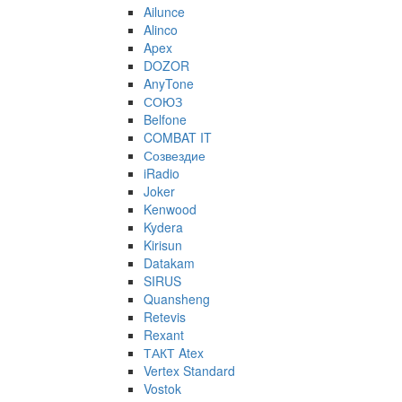
Ailunce
Alinco
Apex
DOZOR
AnyTone
СОЮЗ
Belfone
COMBAT IT
Созвездие
iRadio
Joker
Kenwood
Kydera
Kirisun
Datakam
SIRUS
Quansheng
Retevis
Rexant
ТАКТ Atex
Vertex Standard
Vostok