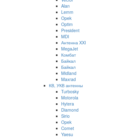
Alan
Lemm
Opek
Optim
President
MDI
Антенна XXI
MegaJet
Комбат
Байкал
Байкал
Midland
Maxrad
КВ, УКВ антенны
Turbosky
Motorola
Hytera
Diamond
Sirio
Opek
Comet
Yaesu