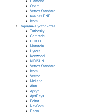
Diamond
Optim
Vertex Standard
Комбат DNR
Icom
Зарядные устройства
Turbosky
Comrade
СОЮЗ
Motorola
Hytera
Kenwood
KIRISUN
Vertex Standard
Icom
Vector
Midland
Alan
Аргут
AjetRays
Peltor
NavCom
Racio