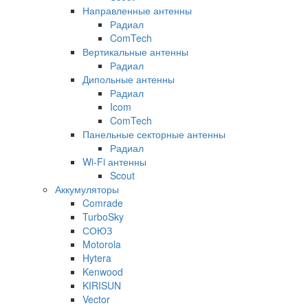
Направленные антенны
Радиал
ComTech
Вертикальные антенны
Радиал
Дипольные антенны
Радиал
Icom
ComTech
Панельные секторные антенны
Радиал
Wi-Fi антенны
Scout
Аккумуляторы
Comrade
TurboSky
СОЮЗ
Motorola
Hytera
Kenwood
KIRISUN
Vector