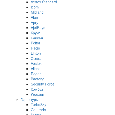
Vertex Standard
Icom
Midland
Alan
Аргут
AjetRays
Круиз
Байкал
Peltor
Racio
Linton
Связь
Vostok
Alinco
Roger
Baofeng
Security Force
Комбат
Wouxun
Гарнитуры
TurboSky
Comrade
Hytera