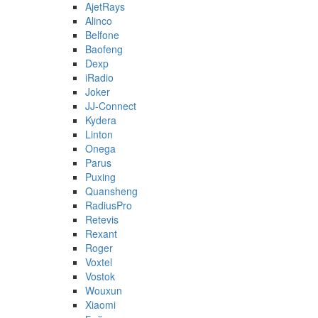
AjetRays
Alinco
Belfone
Baofeng
Dexp
iRadio
Joker
JJ-Connect
Kydera
Linton
Onega
Parus
Puxing
Quansheng
RadiusPro
Retevis
Rexant
Roger
Voxtel
Vostok
Wouxun
Xiaomi