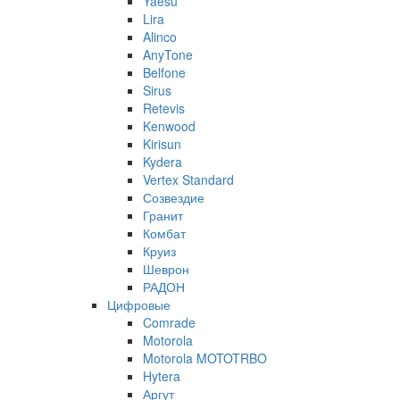
Yaesu
Lira
Alinco
AnyTone
Belfone
Sirus
Retevis
Kenwood
Kirisun
Kydera
Vertex Standard
Созвездие
Гранит
Комбат
Круиз
Шеврон
РАДОН
Цифровые
Comrade
Motorola
Motorola MOTOTRBO
Hytera
Аргут