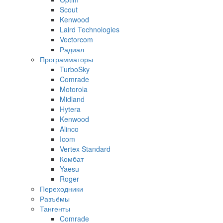
Scout
Kenwood
Laird Technologies
Vectorcom
Радиал
Программаторы
TurboSky
Comrade
Motorola
Midland
Hytera
Kenwood
Alinco
Icom
Vertex Standard
Комбат
Yaesu
Roger
Переходники
Разъёмы
Тангенты
Comrade