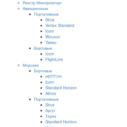
Реестр Минпромторг
Авиационные
Портативные
Sirus
Vertex Standard
Icom
Wouxun
Yaesu
Бортовые
Icom
FlightLine
Морские
Бортовые
НЕПТУН
Icom
Standard Horizon
Alinco
Портативные
Sirus
Аргут
Терек
Standard Horizon