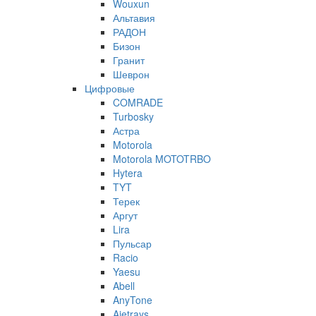
Wouxun
Альтавия
РАДОН
Бизон
Гранит
Шеврон
Цифровые
COMRADE
Turbosky
Астра
Motorola
Motorola MOTOTRBO
Hytera
TYT
Терек
Аргут
Lira
Пульсар
Racio
Yaesu
Abell
AnyTone
Ajetrays