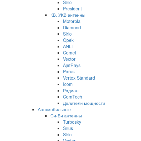
Sirio
President
КВ, УКВ антенны
Motorola
Diamond
Sirio
Opek
ANLI
Comet
Vector
AjetRays
Parus
Vertex Standard
Icom
Радиал
ComTech
Делители мощности
Автомобильные
Си-Би антенны
Turbosky
Sirus
Sirio
Vector