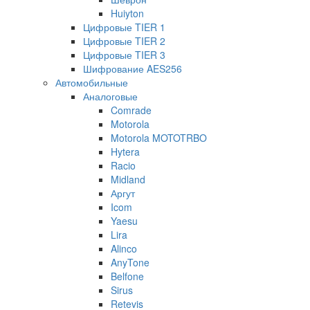
Huiyton
Цифровые TIER 1
Цифровые TIER 2
Цифровые TIER 3
Шифрование AES256
Автомобильные
Аналоговые
Comrade
Motorola
Motorola MOTOTRBO
Hytera
Racio
Midland
Аргут
Icom
Yaesu
Lira
Alinco
AnyTone
Belfone
Sirus
Retevis