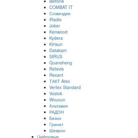
Belfone
COMBAT IT
Созвездие
iRadio
Joker
Kenwood
Kydera
Kirisun
Datakam
SIRUS
Quansheng
Retevis
Rexant
ТАКТ Atex
Vertex Standard
Vostok
Wouxun
Альтавия
РАДОН
Бизон
Гранит
Шеврон
Цифровые