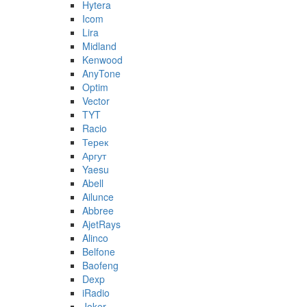
Hytera
Icom
Lira
Midland
Kenwood
AnyTone
Optim
Vector
TYT
Racio
Терек
Аргут
Yaesu
Abell
Ailunce
Abbree
AjetRays
Alinco
Belfone
Baofeng
Dexp
iRadio
Joker