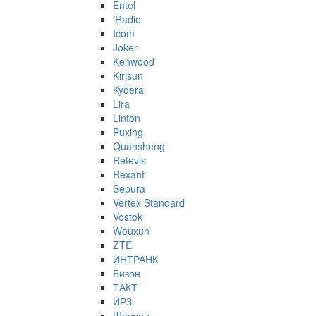
Entel
iRadio
Icom
Joker
Kenwood
Kirisun
Kydera
Lira
Linton
Puxing
Quansheng
Retevis
Rexant
Sepura
Vertex Standard
Vostok
Wouxun
ZTE
ИНТРАНК
Бизон
ТАКТ
ИРЗ
Шеврон