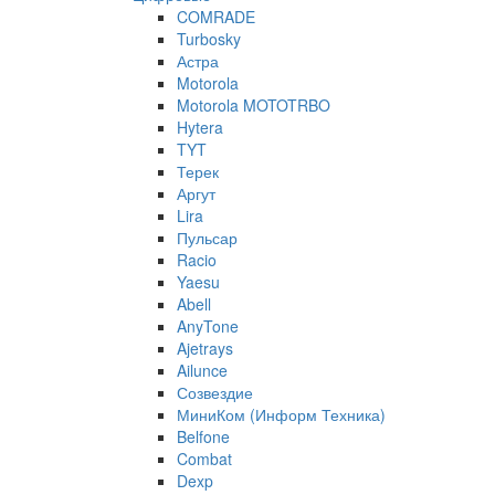
COMRADE
Turbosky
Астра
Motorola
Motorola MOTOTRBO
Hytera
TYT
Терек
Аргут
Lira
Пульсар
Racio
Yaesu
Abell
AnyTone
Ajetrays
Ailunce
Созвездие
МиниКом (Информ Техника)
Belfone
Combat
Dexp