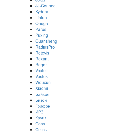
JJ-Connect
Kydera
Linton
Onega
Parus
Puxing
Quansheng
RadiusPro
Retevis
Rexant
Roger
Voxtel
Vostok
Wouxun
Xiaomi
Байкал
Бизон
Грифон
ИРЗ
Круиз
Сова
Связь