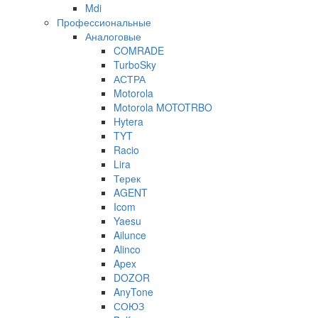
Mdi
Профессиональные
Аналоговые
COMRADE
TurboSky
АСТРА
Motorola
Motorola MOTOTRBO
Hytera
TYT
Racio
Lira
Терек
AGENT
Icom
Yaesu
Ailunce
Alinco
Apex
DOZOR
AnyTone
СОЮЗ