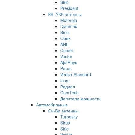
Sirio
President
КВ, УКВ антенны
Motorola
Diamond
Sirio
Opek
ANLI
Comet
Vector
AjetRays
Parus
Vertex Standard
Icom
Радиал
ComTech
Делители мощности
Автомобильные
Си-Би антенны
Turbosky
Sirus
Sirio
Vector