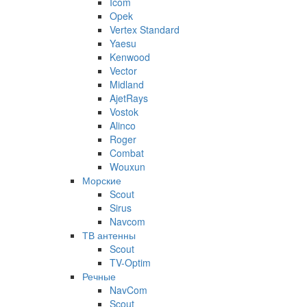
Icom
Opek
Vertex Standard
Yaesu
Kenwood
Vector
Midland
AjetRays
Vostok
Alinco
Roger
Combat
Wouxun
Морские
Scout
Sirus
Navcom
ТВ антенны
Scout
TV-Optim
Речные
NavCom
Scout