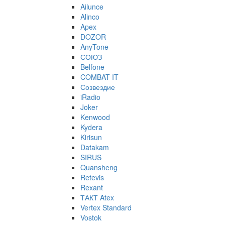
Ailunce
Alinco
Apex
DOZOR
AnyTone
СОЮЗ
Belfone
COMBAT IT
Созвездие
iRadio
Joker
Kenwood
Kydera
Kirisun
Datakam
SIRUS
Quansheng
Retevis
Rexant
ТАКТ Atex
Vertex Standard
Vostok