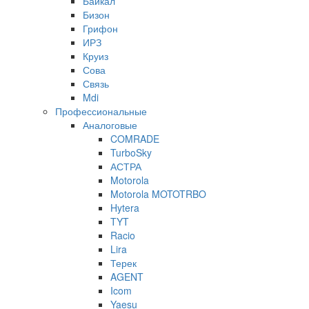
Байкал
Бизон
Грифон
ИРЗ
Круиз
Сова
Связь
Mdi
Профессиональные
Аналоговые
COMRADE
TurboSky
АСТРА
Motorola
Motorola MOTOTRBO
Hytera
TYT
Racio
Lira
Терек
AGENT
Icom
Yaesu