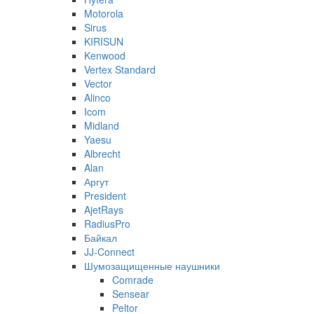
Motorola
Sirus
KIRISUN
Kenwood
Vertex Standard
Vector
Alinco
Icom
Midland
Yaesu
Albrecht
Alan
Аргут
President
AjetRays
RadiusPro
Байкал
JJ-Connect
Шумозащищенные наушники
Comrade
Sensear
Peltor