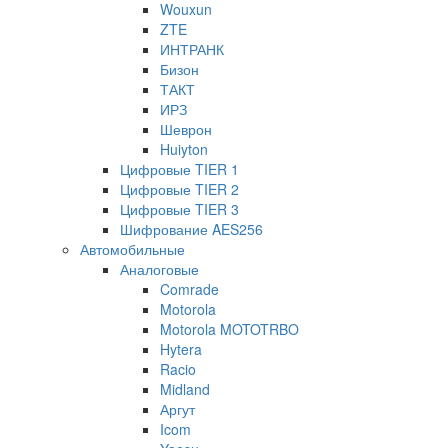
Wouxun
ZTE
ИНТРАНК
Бизон
ТАКТ
ИРЗ
Шеврон
Huiyton
Цифровые TIER 1
Цифровые TIER 2
Цифровые TIER 3
Шифрование AES256
Автомобильные
Аналоговые
Comrade
Motorola
Motorola MOTOTRBO
Hytera
Racio
Midland
Аргут
Icom