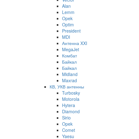
Alan
Lemm
Opek
Optim
President
MDI
Антенна XXI
MegaJet
Комбат
Байкал
Байкал
Midland
Maxrad
КВ, УКВ антенны
Turbosky
Motorola
Hytera
Diamond
Sirio
Opek
Comet
Yaesu