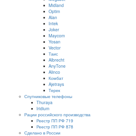
Midland
Optim
Alan
Intek
Joker
Maycom
Yosan
Vector
Таис
Albrecht
AnyTone
Alinco
Комбат
Ajetrays
Терек
Спутниковые телефоны
Thuraya
Iridium
Рации российского производства
Реестр ПП РФ 719
Реестр ПП РФ 878
Сделано в России