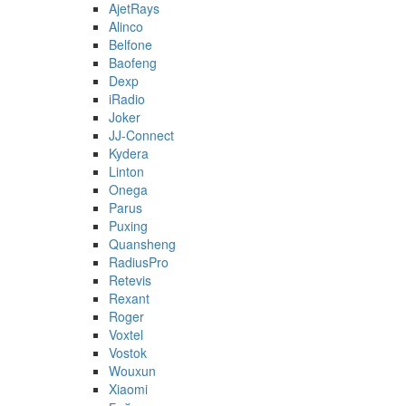
AjetRays
Alinco
Belfone
Baofeng
Dexp
iRadio
Joker
JJ-Connect
Kydera
Linton
Onega
Parus
Puxing
Quansheng
RadiusPro
Retevis
Rexant
Roger
Voxtel
Vostok
Wouxun
Xiaomi