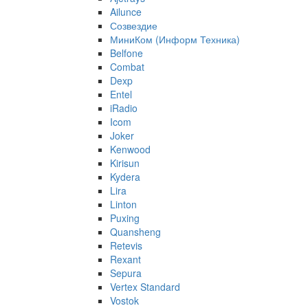
Ailunce
Созвездие
МиниКом (Информ Техника)
Belfone
Combat
Dexp
Entel
iRadio
Icom
Joker
Kenwood
Kirisun
Kydera
Lira
Linton
Puxing
Quansheng
Retevis
Rexant
Sepura
Vertex Standard
Vostok