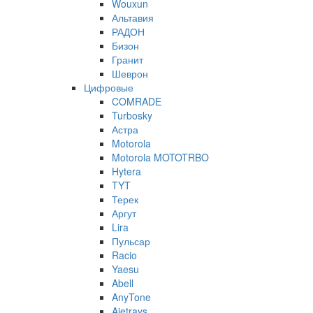
Wouxun
Альтавия
РАДОН
Бизон
Гранит
Шеврон
Цифровые
COMRADE
Turbosky
Астра
Motorola
Motorola MOTOTRBO
Hytera
TYT
Терек
Аргут
Lira
Пульсар
Racio
Yaesu
Abell
AnyTone
Ajetrays