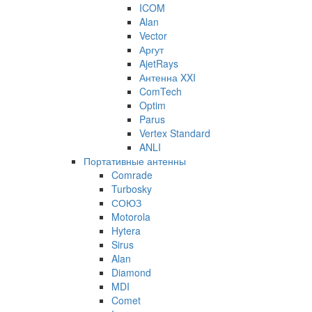
ICOM
Alan
Vector
Аргут
AjetRays
Антенна XXI
ComTech
Optim
Parus
Vertex Standard
ANLI
Портативные антенны
Comrade
Turbosky
СОЮЗ
Motorola
Hytera
Sirus
Alan
Diamond
MDI
Comet