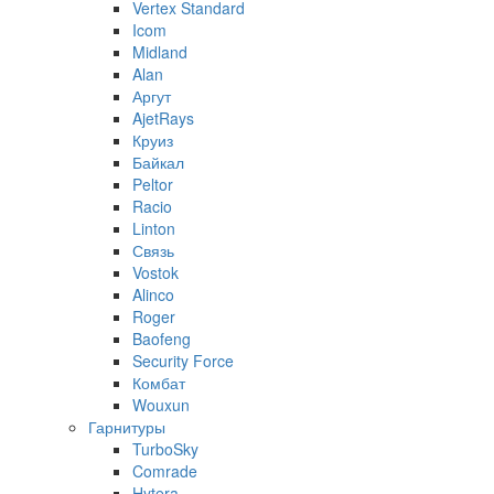
Vertex Standard
Icom
Midland
Alan
Аргут
AjetRays
Круиз
Байкал
Peltor
Racio
Linton
Связь
Vostok
Alinco
Roger
Baofeng
Security Force
Комбат
Wouxun
Гарнитуры
TurboSky
Comrade
Hytera