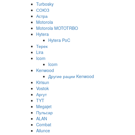
Turbosky
СОЮЗ
Астра
Motorola
Motorola MOTOTRBO
Hytera
Hytera PoC
Терек
Lira
Icom
Icom
Kenwood
Другие рации Kenwood
Kirisun
Vostok
Аргут
TYT
Megajet
Пульсар
ALAN
Combat
Ailunce