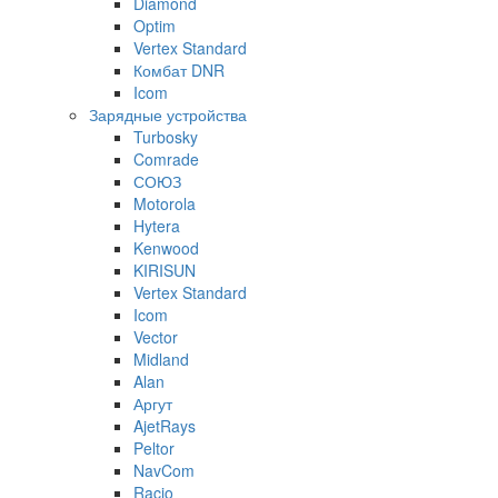
Diamond
Optim
Vertex Standard
Комбат DNR
Icom
Зарядные устройства
Turbosky
Comrade
СОЮЗ
Motorola
Hytera
Kenwood
KIRISUN
Vertex Standard
Icom
Vector
Midland
Alan
Аргут
AjetRays
Peltor
NavCom
Racio