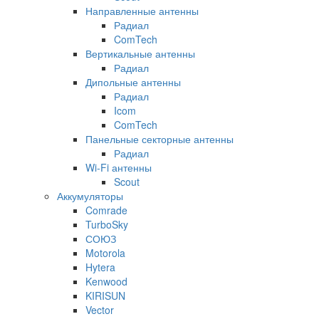
Направленные антенны
Радиал
ComTech
Вертикальные антенны
Радиал
Дипольные антенны
Радиал
Icom
ComTech
Панельные секторные антенны
Радиал
Wi-Fi антенны
Scout
Аккумуляторы
Comrade
TurboSky
СОЮЗ
Motorola
Hytera
Kenwood
KIRISUN
Vector