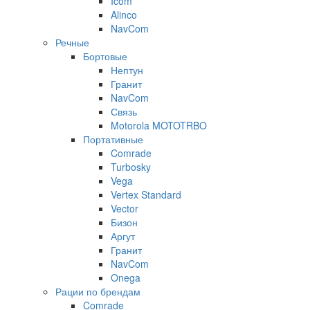
Icom
Alinco
NavCom
Речные
Бортовые
Нептун
Гранит
NavCom
Связь
Motorola MOTOTRBO
Портативные
Comrade
Turbosky
Vega
Vertex Standard
Vector
Бизон
Аргут
Гранит
NavCom
Onega
Рации по брендам
Comrade