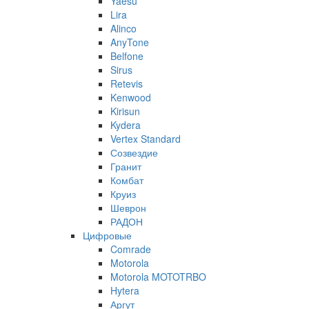
Yaesu
Lira
Alinco
AnyTone
Belfone
Sirus
Retevis
Kenwood
Kirisun
Kydera
Vertex Standard
Созвездие
Гранит
Комбат
Круиз
Шеврон
РАДОН
Цифровые
Comrade
Motorola
Motorola MOTOTRBO
Hytera
Аргут