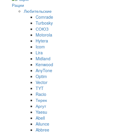
Рации
Любительские
Comrade
Turbosky
СОЮЗ
Motorola
Hytera
Icom
Lira
Midland
Kenwood
AnyTone
Optim
Vector
TYT
Racio
Терек
Аргут
Yaesu
Abell
Ailunce
Abbree