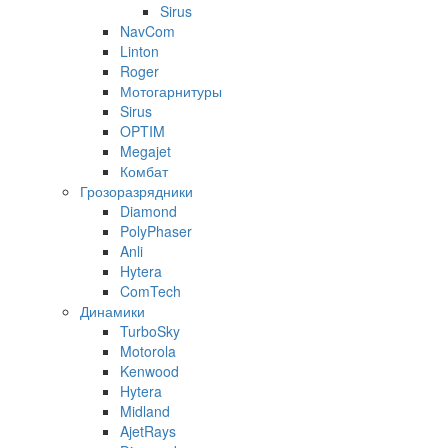
Sirus
NavCom
Linton
Roger
Мотогарнитуры
Sirus
OPTIM
Megajet
Комбат
Грозоразрядники
Diamond
PolyPhaser
Anli
Hytera
ComTech
Динамики
TurboSky
Motorola
Kenwood
Hytera
Midland
AjetRays