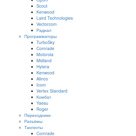
Scout
Kenwood
Laird Technologies
Vectorcom
Радиал
Программаторы
TurboSky
Comrade
Motorola
Midland
Hytera
Kenwood
Alinco
Icom
Vertex Standard
Комбат
Yaesu
Roger
Переходники
Разъёмы
Тангенты
Comrade