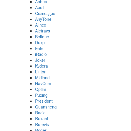
Abbree
Abell
Созвездие
AnyTone
Alinco
Ajetrays
Belfone
Dexp
Entel
iRadio
Joker
Kydera
Linton
Midland
NavCom
Optim
Puxing
President
Quansheng
Racio
Rexant
Retevis
Roger