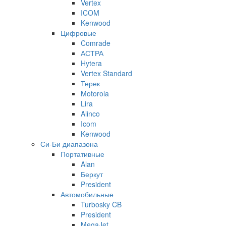
Vertex
ICOM
Kenwood
Цифровые
Comrade
АСТРА
Hytera
Vertex Standard
Терек
Motorola
Lira
Alinco
Icom
Kenwood
Си-Би диапазона
Портативные
Alan
Беркут
President
Автомобильные
Turbosky CB
President
MegaJet