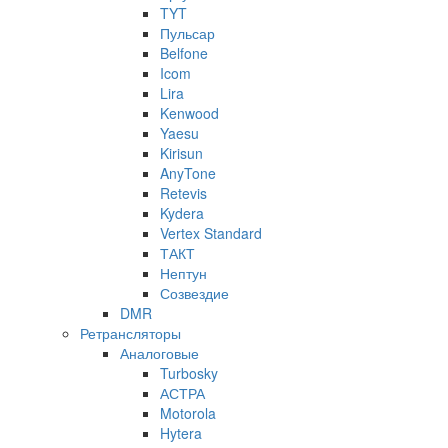
TYT
Пульсар
Belfone
Icom
Lira
Kenwood
Yaesu
Kirisun
AnyTone
Retevis
Kydera
Vertex Standard
ТАКТ
Нептун
Созвездие
DMR
Ретрансляторы
Аналоговые
Turbosky
АСТРА
Motorola
Hytera