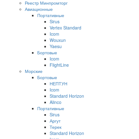
Реестр Минпромторг
Авиационные
Портативные
Sirus
Vertex Standard
Icom
Wouxun
Yaesu
Бортовые
Icom
FlightLine
Морские
Бортовые
НЕПТУН
Icom
Standard Horizon
Alinco
Портативные
Sirus
Аргут
Терек
Standard Horizon