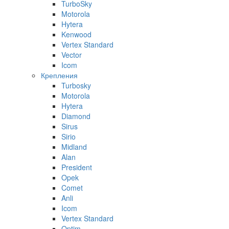
TurboSky
Motorola
Hytera
Kenwood
Vertex Standard
Vector
Icom
Крепления
Turbosky
Motorola
Hytera
Diamond
Sirus
Sirio
Midland
Alan
President
Opek
Comet
Anli
Icom
Vertex Standard
Optim