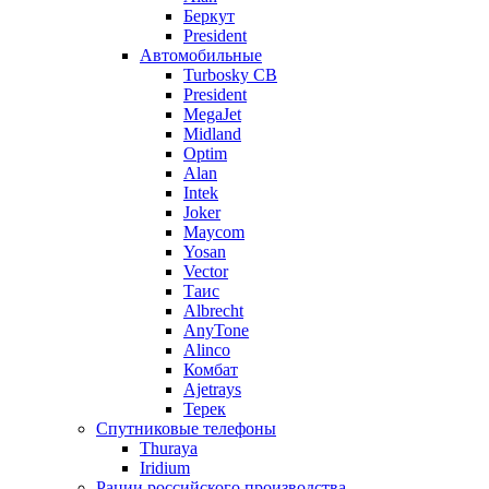
Беркут
President
Автомобильные
Turbosky CB
President
MegaJet
Midland
Optim
Alan
Intek
Joker
Maycom
Yosan
Vector
Таис
Albrecht
AnyTone
Alinco
Комбат
Ajetrays
Терек
Спутниковые телефоны
Thuraya
Iridium
Рации российского производства