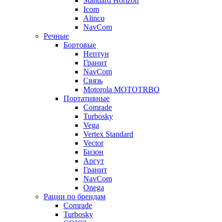
Standard Horizon
Icom
Alinco
NavCom
Речные
Бортовые
Нептун
Гранит
NavCom
Связь
Motorola MOTOTRBO
Портативные
Comrade
Turbosky
Vega
Vertex Standard
Vector
Бизон
Аргут
Гранит
NavCom
Onega
Рации по брендам
Comrade
Turbosky