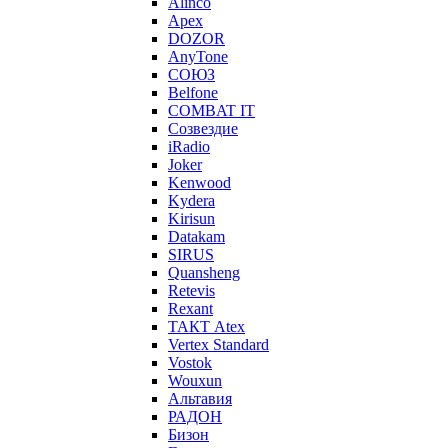
Alinco
Apex
DOZOR
AnyTone
СОЮЗ
Belfone
COMBAT IT
Созвездие
iRadio
Joker
Kenwood
Kydera
Kirisun
Datakam
SIRUS
Quansheng
Retevis
Rexant
ТАКТ Atex
Vertex Standard
Vostok
Wouxun
Альтавия
РАДОН
Бизон