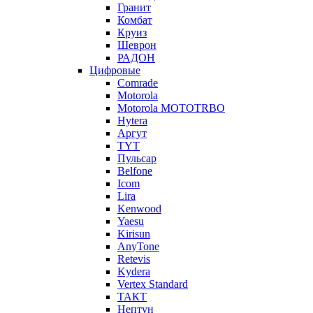
Гранит
Комбат
Круиз
Шеврон
РАДОН
Цифровые
Comrade
Motorola
Motorola MOTOTRBO
Hytera
Аргут
TYT
Пульсар
Belfone
Icom
Lira
Kenwood
Yaesu
Kirisun
AnyTone
Retevis
Kydera
Vertex Standard
ТАКТ
Нептун