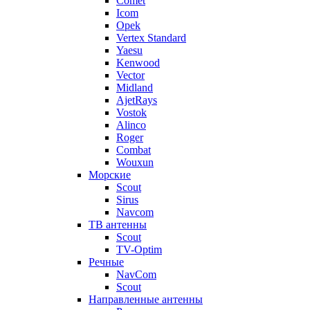
Comet
Icom
Opek
Vertex Standard
Yaesu
Kenwood
Vector
Midland
AjetRays
Vostok
Alinco
Roger
Combat
Wouxun
Морские
Scout
Sirus
Navcom
ТВ антенны
Scout
TV-Optim
Речные
NavCom
Scout
Направленные антенны