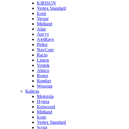
KIRISUN
Vertex Standard
Icom
Vector
Midland
Alan
Аргут
AjetRays
Peltor
NavCom
Racio
Linton
Vostok
Alinco
Roger
Комбат
Wouxun
Кабель
Motorola
Hytera
Kenwood
Midland
Icom
Vertex Standard
Scout