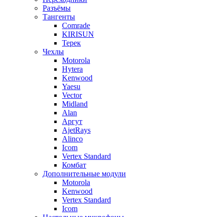
Разъёмы
Тангенты
Comrade
KIRISUN
Терек
Чехлы
Motorola
Hytera
Kenwood
Yaesu
Vector
Midland
Alan
Аргут
AjetRays
Alinco
Icom
Vertex Standard
Комбат
Дополнительные модули
Motorola
Kenwood
Vertex Standard
Icom