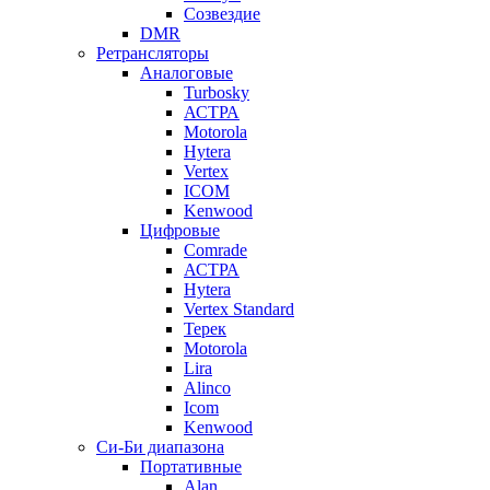
Созвездие
DMR
Ретрансляторы
Аналоговые
Turbosky
АСТРА
Motorola
Hytera
Vertex
ICOM
Kenwood
Цифровые
Comrade
АСТРА
Hytera
Vertex Standard
Терек
Motorola
Lira
Alinco
Icom
Kenwood
Си-Би диапазона
Портативные
Alan