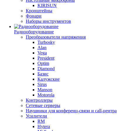
Настольные микрофоны
KIRISUN
Кронштейны
Фонари
Наборы инструментов
Радиооборудование
Преобразователи напряжения
Turbosky
Alan
Vega
President
Optim
Diamond
Базис
Калужские
Sirus
Manson
Motorola
Контроллеры
Сетевые серверы
Наушники для конференц-связи и call-центра
Усилители
RM
Hytera