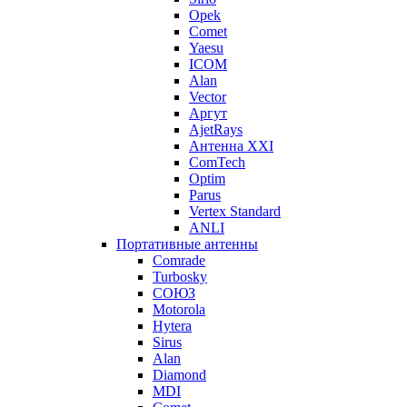
Opek
Comet
Yaesu
ICOM
Alan
Vector
Аргут
AjetRays
Антенна XXI
ComTech
Optim
Parus
Vertex Standard
ANLI
Портативные антенны
Comrade
Turbosky
СОЮЗ
Motorola
Hytera
Sirus
Alan
Diamond
MDI