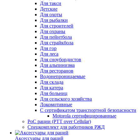
Для такси
Детские
Для охоты
Для рыбалки
Для строителей
Для охраны
Для пейнтбола
Для страйкбола
Для гор
Для леса
Для сноубордистов
Для альпинизма
Для ресторанов
Водонепроницаемые
Для склада
Для катера
Для больниц
Для сельского хозяйства
Локомотивные
С сертификатом транспортной безопасности
Motorola сертифицированные
PoC рации (PTT over Cellular)
Спецкомплект для работников РЖД
Аксессуары для раций