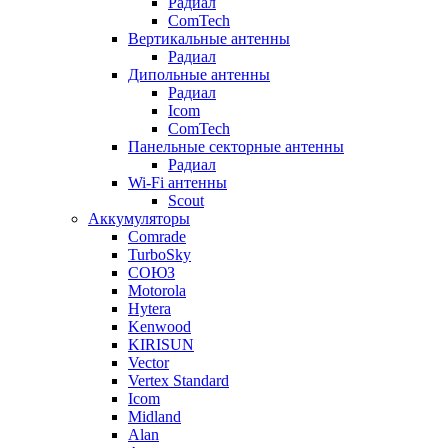
Радиал
ComTech
Вертикальные антенны
Радиал
Дипольные антенны
Радиал
Icom
ComTech
Панельные секторные антенны
Радиал
Wi-Fi антенны
Scout
Аккумуляторы
Comrade
TurboSky
СОЮЗ
Motorola
Hytera
Kenwood
KIRISUN
Vector
Vertex Standard
Icom
Midland
Alan