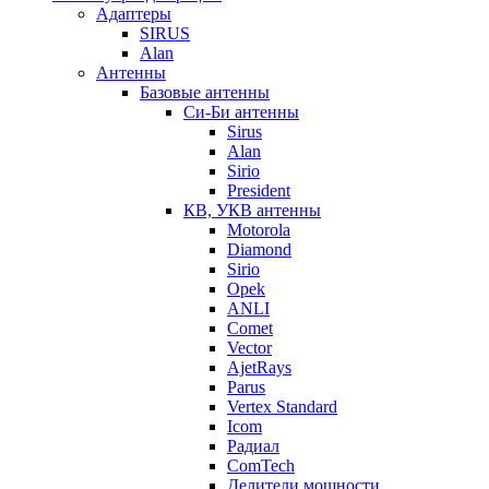
Адаптеры
SIRUS
Alan
Антенны
Базовые антенны
Си-Би антенны
Sirus
Alan
Sirio
President
КВ, УКВ антенны
Motorola
Diamond
Sirio
Opek
ANLI
Comet
Vector
AjetRays
Parus
Vertex Standard
Icom
Радиал
ComTech
Делители мощности