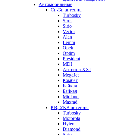
Автомобильные
Си-Би антенны
Turbosky
Sirus
Sirio
Vector
Alan
Lemm
Opek
Optim
President
MDI
Антенна XXI
MegaJet
Комбат
Байкал
Байкал
Midland
Maxrad
КВ, УКВ антенны
Turbosky
Motorola
Hytera
Diamond
Sirio