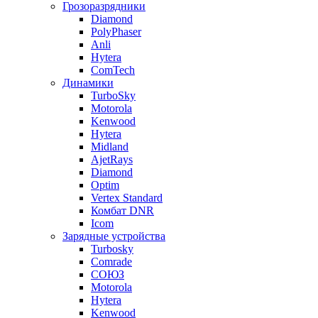
Грозоразрядники
Diamond
PolyPhaser
Anli
Hytera
ComTech
Динамики
TurboSky
Motorola
Kenwood
Hytera
Midland
AjetRays
Diamond
Optim
Vertex Standard
Комбат DNR
Icom
Зарядные устройства
Turbosky
Comrade
СОЮЗ
Motorola
Hytera
Kenwood