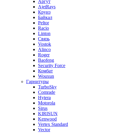
Аргут
AjetRays
Круиз
Байкал
Peltor
Racio
Linton
Связь
Vostok
Alinco
Roger
Baofeng
Security Force
Комбат
Wouxun
Гарнитуры
TurboSky
Comrade
Hytera
Motorola
Sirus
KIRISUN
Kenwood
Vertex Standard
Vector