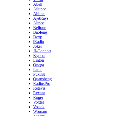
Abell
Ailunce
Abbree
AjetRays
Alinco
Belfone
Baofeng
Dexp
iRadio
Joker
JJ-Connect
Kydera
Linton
Onega
Parus
Puxing
Quansheng
RadiusPro
Retevis
Rexant
Roger
Voxtel
Vostok
Wouxun