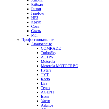
Xiaomi
Байкал
Бизон
Грифон
ИРЗ
Круиз
Сова
Связь
Mdi
Профессиональные
Аналоговые
COMRADE
TurboSky
АСТРА
Motorola
Motorola MOTOTRBO
Hytera
TYT
Racio
Lira
Терек
AGENT
Icom
Yaesu
Ailunce