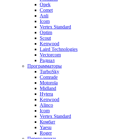
Opek
Comet
Anli
Icom
Vertex Standard
Optim
Scout
Kenwood
Laird Technologies
Vectorcom
Радиал
Программаторы
TurboSky
Comrade
Motorola
Midland
Hytera
Kenwood
Alinco
Icom
Vertex Standard
Комбат
Yaesu
Roger
Переходники