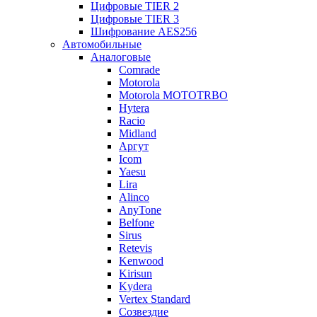
Цифровые TIER 2
Цифровые TIER 3
Шифрование AES256
Автомобильные
Аналоговые
Comrade
Motorola
Motorola MOTOTRBO
Hytera
Racio
Midland
Аргут
Icom
Yaesu
Lira
Alinco
AnyTone
Belfone
Sirus
Retevis
Kenwood
Kirisun
Kydera
Vertex Standard
Созвездие