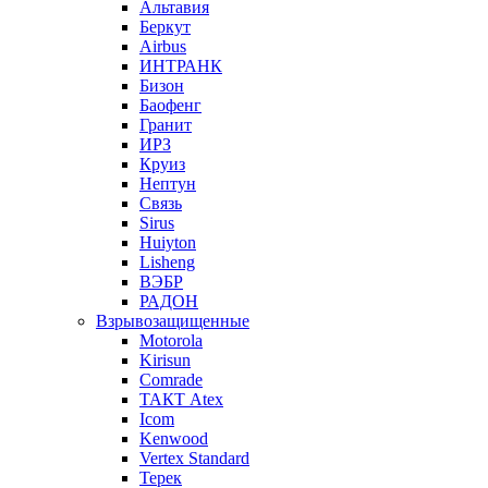
Альтавия
Беркут
Airbus
ИНТРАНК
Бизон
Баофенг
Гранит
ИРЗ
Круиз
Нептун
Связь
Sirus
Huiyton
Lisheng
ВЭБР
РАДОН
Взрывозащищенные
Motorola
Kirisun
Comrade
ТАКТ Atex
Icom
Kenwood
Vertex Standard
Терек