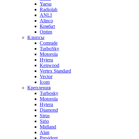
Yaesu
Radiolab
ANLI
Alinco
Комбат
Optim
Клипсы
Comrade
TurboSky
Motorola
Hytera
Kenwood
Vertex Standard
Vector
Icom
Крепления
Turbosky
Motorola
Hytera
Diamond
Sirus
Sirio
Midland
Alan
President