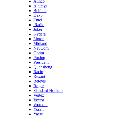
Alinco
Ajetrays
Belfone
Dexp
Entel
iRadio
Joker
Kydera
Linton
Midland
NavCom
Optim
Puxing
President
Quansheng
Racio
Rexant
Retevis
Roger
Standard Horizon
Vertex
Vector
Wouxun
Yosan
Yaesu