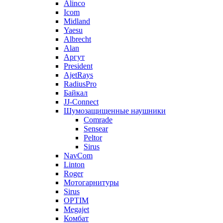
Alinco
Icom
Midland
Yaesu
Albrecht
Alan
Аргут
President
AjetRays
RadiusPro
Байкал
JJ-Connect
Шумозащищенные наушники
Comrade
Sensear
Peltor
Sirus
NavCom
Linton
Roger
Мотогарнитуры
Sirus
OPTIM
Megajet
Комбат