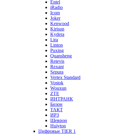
Entel
iRadio
Icom
Joker
Kenwood
Kirisun
Kydera
Lira
Linton
Puxing
Quansheng
Retevis
Rexant
Sepura
Vertex Standard
Vostok
Wouxun
ZTE
ИНТРАНК
Бизон
ТАКТ
ИРЗ
Шеврон
Huiyton
Цифровые TIER 1