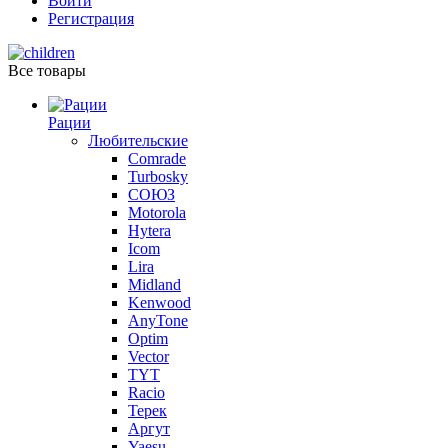
Войти
Регистрация
Все товары
Рации
Любительские
Comrade
Turbosky
СОЮЗ
Motorola
Hytera
Icom
Lira
Midland
Kenwood
AnyTone
Optim
Vector
TYT
Racio
Терек
Аргут
Yaesu