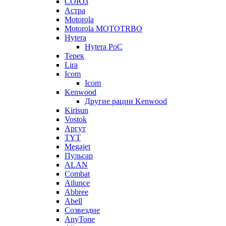
СОЮЗ
Астра
Motorola
Motorola MOTOTRBO
Hytera
Hytera PoC
Терек
Lira
Icom
Icom
Kenwood
Другие рации Kenwood
Kirisun
Vostok
Аргут
TYT
Megajet
Пульсар
ALAN
Combat
Ailunce
Abbree
Abell
Созвездие
AnyTone