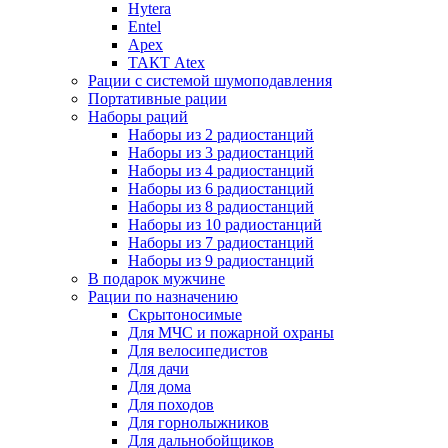
Hytera
Entel
Apex
ТАКТ Atex
Рации с системой шумоподавления
Портативные рации
Наборы раций
Наборы из 2 радиостанций
Наборы из 3 радиостанций
Наборы из 4 радиостанций
Наборы из 6 радиостанций
Наборы из 8 радиостанций
Наборы из 10 радиостанций
Наборы из 7 радиостанций
Наборы из 9 радиостанций
В подарок мужчине
Рации по назначению
Скрытоносимые
Для МЧС и пожарной охраны
Для велосипедистов
Для дачи
Для дома
Для походов
Для горнолыжников
Для дальнобойщиков