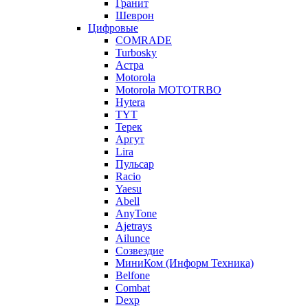
Гранит
Шеврон
Цифровые
COMRADE
Turbosky
Астра
Motorola
Motorola MOTOTRBO
Hytera
TYT
Терек
Аргут
Lira
Пульсар
Racio
Yaesu
Abell
AnyTone
Ajetrays
Ailunce
Созвездие
МиниКом (Информ Техника)
Belfone
Combat
Dexp