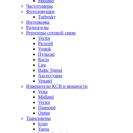
Midland
Частотомеры
Фотоловушки
Turbosky
Интеркомы
Радиогиды
Репитеры сотовой связи
Vector
Picocell
Vostok
Пульсар
Racio
Lira
Baltic Signal
Аксессуары
Vegatel
Измерители КСВ и мощности
Vega
Midland
Vector
Diamond
Optim
Трансиверы
Icom
Yaesu