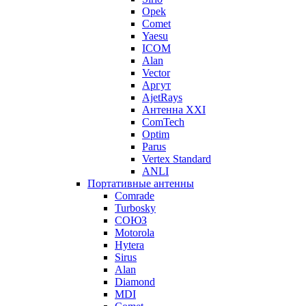
Opek
Comet
Yaesu
ICOM
Alan
Vector
Аргут
AjetRays
Антенна XXI
ComTech
Optim
Parus
Vertex Standard
ANLI
Портативные антенны
Comrade
Turbosky
СОЮЗ
Motorola
Hytera
Sirus
Alan
Diamond
MDI