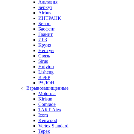
Альтавия
Беркут
Airbus
ИНТРАНК
Бизон
Баофенг
Гранит
ИРЗ
Круиз
Нептун
Связь
Sirus
Huiyton
Lisheng
ВЭБР
РАДОН
Взрывозащищенные
Motorola
Kirisun
Comrade
ТАКТ Atex
Icom
Kenwood
Vertex Standard
Терек