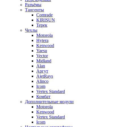
Разъёмы
Тангенты
Comrade
KIRISUN
Терек
Чехлы
Motorola
Hytera
Kenwood
Yaesu
Vector
Midland
Alan
Аргут
AjetRays
Alinco
Icom
Vertex Standard
Комбат
Дополнительные модули
Motorola
Kenwood
Vertex Standard
Icom