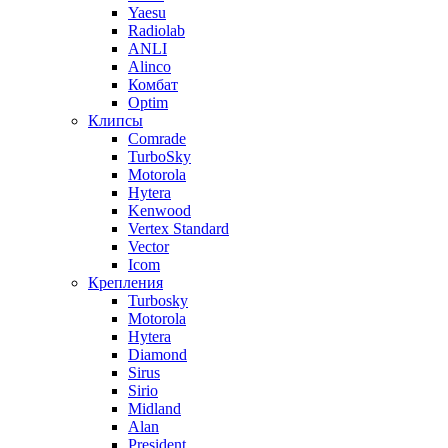
Yaesu
Radiolab
ANLI
Alinco
Комбат
Optim
Клипсы
Comrade
TurboSky
Motorola
Hytera
Kenwood
Vertex Standard
Vector
Icom
Крепления
Turbosky
Motorola
Hytera
Diamond
Sirus
Sirio
Midland
Alan
President