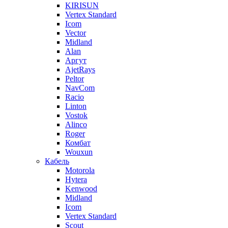
KIRISUN
Vertex Standard
Icom
Vector
Midland
Alan
Аргут
AjetRays
Peltor
NavCom
Racio
Linton
Vostok
Alinco
Roger
Комбат
Wouxun
Кабель
Motorola
Hytera
Kenwood
Midland
Icom
Vertex Standard
Scout