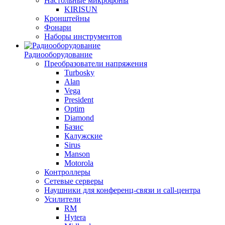
Настольные микрофоны
KIRISUN
Кронштейны
Фонари
Наборы инструментов
Радиооборудование
Преобразователи напряжения
Turbosky
Alan
Vega
President
Optim
Diamond
Базис
Калужские
Sirus
Manson
Motorola
Контроллеры
Сетевые серверы
Наушники для конференц-связи и call-центра
Усилители
RM
Hytera