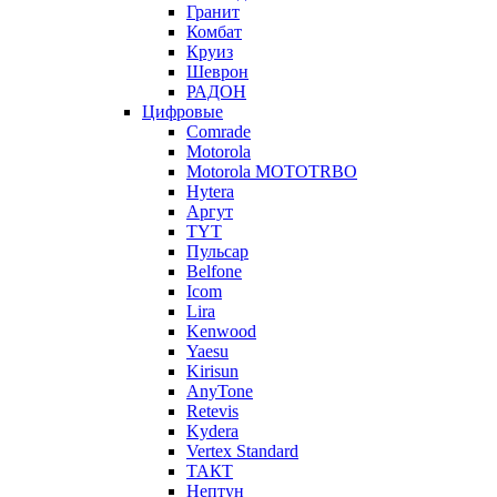
Гранит
Комбат
Круиз
Шеврон
РАДОН
Цифровые
Comrade
Motorola
Motorola MOTOTRBO
Hytera
Аргут
TYT
Пульсар
Belfone
Icom
Lira
Kenwood
Yaesu
Kirisun
AnyTone
Retevis
Kydera
Vertex Standard
ТАКТ
Нептун