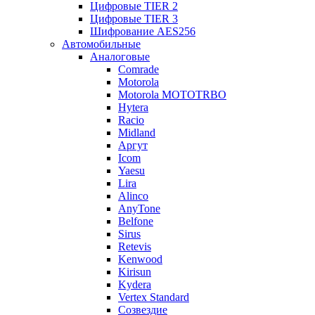
Цифровые TIER 2
Цифровые TIER 3
Шифрование AES256
Автомобильные
Аналоговые
Comrade
Motorola
Motorola MOTOTRBO
Hytera
Racio
Midland
Аргут
Icom
Yaesu
Lira
Alinco
AnyTone
Belfone
Sirus
Retevis
Kenwood
Kirisun
Kydera
Vertex Standard
Созвездие