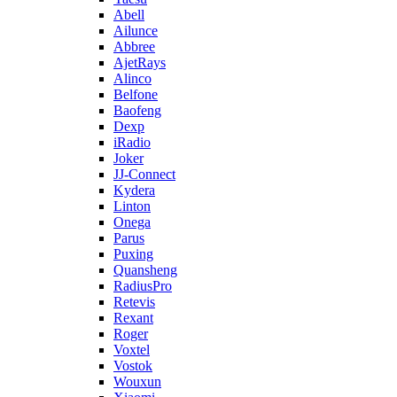
Abell
Ailunce
Abbree
AjetRays
Alinco
Belfone
Baofeng
Dexp
iRadio
Joker
JJ-Connect
Kydera
Linton
Onega
Parus
Puxing
Quansheng
RadiusPro
Retevis
Rexant
Roger
Voxtel
Vostok
Wouxun