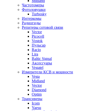
Midland
Частотомеры
Фотоловушки
Turbosky
Интеркомы
Радиогиды
Репитеры сотовой связи
Vector
Picocell
Vostok
Пульсар
Racio
Lira
Baltic Signal
Аксессуары
Vegatel
Измерители КСВ и мощности
Vega
Midland
Vector
Diamond
Optim
Трансиверы
Icom
Yaesu