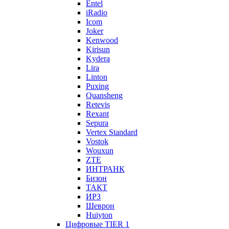
Entel
iRadio
Icom
Joker
Kenwood
Kirisun
Kydera
Lira
Linton
Puxing
Quansheng
Retevis
Rexant
Sepura
Vertex Standard
Vostok
Wouxun
ZTE
ИНТРАНК
Бизон
ТАКТ
ИРЗ
Шеврон
Huiyton
Цифровые TIER 1