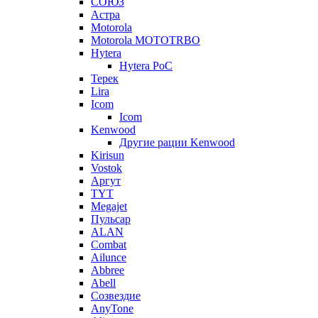
СОЮЗ
Астра
Motorola
Motorola MOTOTRBO
Hytera
Hytera PoC
Терек
Lira
Icom
Icom
Kenwood
Другие рации Kenwood
Kirisun
Vostok
Аргут
TYT
Megajet
Пульсар
ALAN
Combat
Ailunce
Abbree
Abell
Созвездие
AnyTone