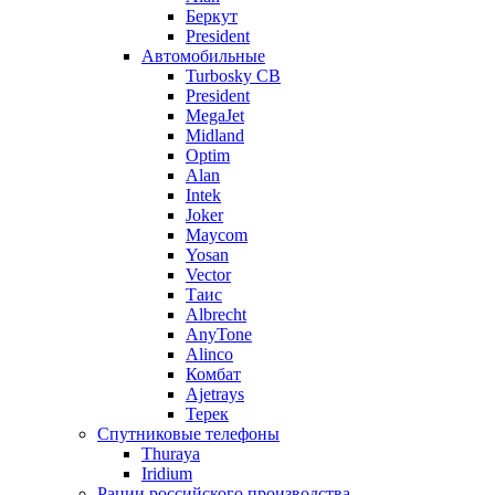
Беркут
President
Автомобильные
Turbosky CB
President
MegaJet
Midland
Optim
Alan
Intek
Joker
Maycom
Yosan
Vector
Таис
Albrecht
AnyTone
Alinco
Комбат
Ajetrays
Терек
Спутниковые телефоны
Thuraya
Iridium
Рации российского производства