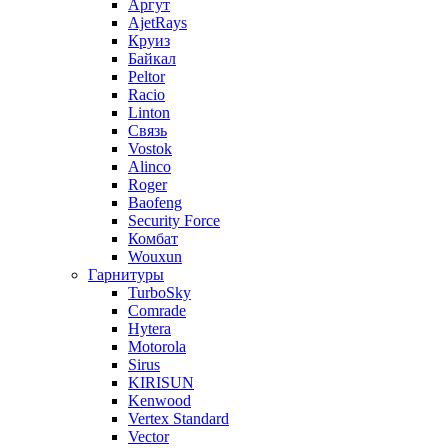
Аргут
AjetRays
Круиз
Байкал
Peltor
Racio
Linton
Связь
Vostok
Alinco
Roger
Baofeng
Security Force
Комбат
Wouxun
Гарнитуры
TurboSky
Comrade
Hytera
Motorola
Sirus
KIRISUN
Kenwood
Vertex Standard
Vector