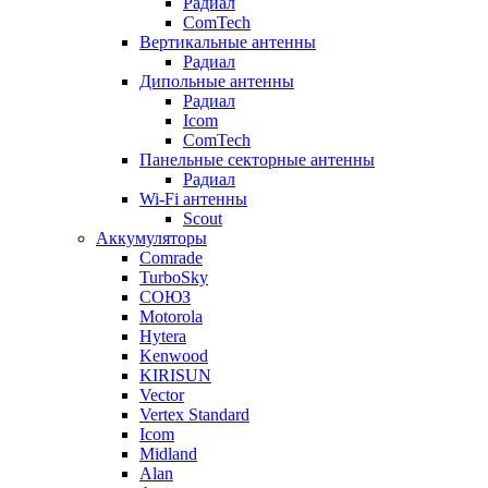
Радиал
ComTech
Вертикальные антенны
Радиал
Дипольные антенны
Радиал
Icom
ComTech
Панельные секторные антенны
Радиал
Wi-Fi антенны
Scout
Аккумуляторы
Comrade
TurboSky
СОЮЗ
Motorola
Hytera
Kenwood
KIRISUN
Vector
Vertex Standard
Icom
Midland
Alan