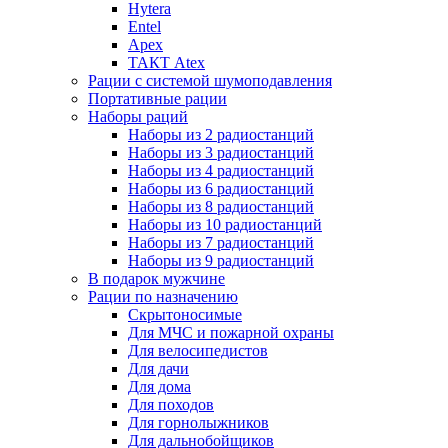
Hytera
Entel
Apex
ТАКТ Atex
Рации с системой шумоподавления
Портативные рации
Наборы раций
Наборы из 2 радиостанций
Наборы из 3 радиостанций
Наборы из 4 радиостанций
Наборы из 6 радиостанций
Наборы из 8 радиостанций
Наборы из 10 радиостанций
Наборы из 7 радиостанций
Наборы из 9 радиостанций
В подарок мужчине
Рации по назначению
Скрытоносимые
Для МЧС и пожарной охраны
Для велосипедистов
Для дачи
Для дома
Для походов
Для горнолыжников
Для дальнобойщиков