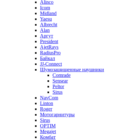
Alinco
Icom
Midland
Yaesu
Albrecht
Alan
Аргут
President
AjetRays
RadiusPro
Байкал
JJ-Connect
Шумозащищенные наушники
Comrade
Sensear
Peltor
Sirus
NavCom
Linton
Roger
Мотогарнитуры
Sirus
OPTIM
Megajet
Комбат