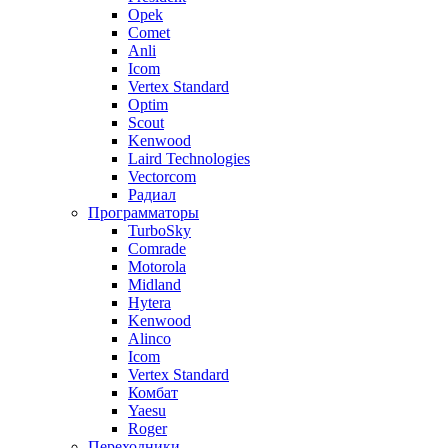
Opek
Comet
Anli
Icom
Vertex Standard
Optim
Scout
Kenwood
Laird Technologies
Vectorcom
Радиал
Программаторы
TurboSky
Comrade
Motorola
Midland
Hytera
Kenwood
Alinco
Icom
Vertex Standard
Комбат
Yaesu
Roger
Переходники