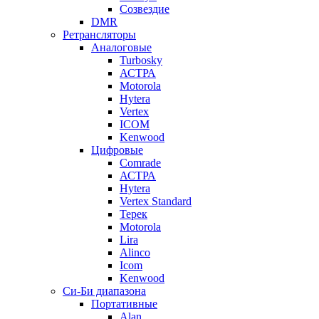
Созвездие
DMR
Ретрансляторы
Аналоговые
Turbosky
АСТРА
Motorola
Hytera
Vertex
ICOM
Kenwood
Цифровые
Comrade
АСТРА
Hytera
Vertex Standard
Терек
Motorola
Lira
Alinco
Icom
Kenwood
Си-Би диапазона
Портативные
Alan