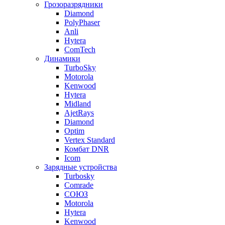
Грозоразрядники
Diamond
PolyPhaser
Anli
Hytera
ComTech
Динамики
TurboSky
Motorola
Kenwood
Hytera
Midland
AjetRays
Diamond
Optim
Vertex Standard
Комбат DNR
Icom
Зарядные устройства
Turbosky
Comrade
СОЮЗ
Motorola
Hytera
Kenwood