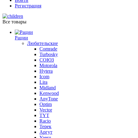
Войти
Регистрация
Все товары
Рации
Любительские
Comrade
Turbosky
СОЮЗ
Motorola
Hytera
Icom
Lira
Midland
Kenwood
AnyTone
Optim
Vector
TYT
Racio
Терек
Аргут
Yaesu