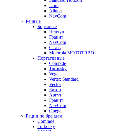
Standard Horizon
Icom
Alinco
NavCom
Речные
Бортовые
Нептун
Гранит
NavCom
Связь
Motorola MOTOTRBO
Портативные
Comrade
Turbosky
Vega
Vertex Standard
Vector
Бизон
Аргут
Гранит
NavCom
Onega
Рации по брендам
Comrade
Turbosky