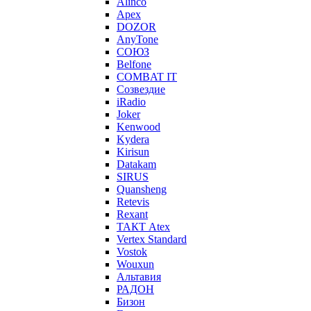
Alinco
Apex
DOZOR
AnyTone
СОЮЗ
Belfone
COMBAT IT
Созвездие
iRadio
Joker
Kenwood
Kydera
Kirisun
Datakam
SIRUS
Quansheng
Retevis
Rexant
ТАКТ Atex
Vertex Standard
Vostok
Wouxun
Альтавия
РАДОН
Бизон