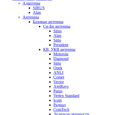
Адаптеры
SIRUS
Alan
Антенны
Базовые антенны
Си-Би антенны
Sirus
Alan
Sirio
President
КВ, УКВ антенны
Motorola
Diamond
Sirio
Opek
ANLI
Comet
Vector
AjetRays
Parus
Vertex Standard
Icom
Радиал
ComTech
Делители мощности