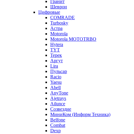
Гранит
Шеврон
Цифровые
COMRADE
Turbosky
Астра
Motorola
Motorola MOTOTRBO
Hytera
TYT
Терек
Аргут
Lira
Пульсар
Racio
Yaesu
Abell
AnyTone
Ajetrays
Ailunce
Созвездие
МиниКом (Информ Техника)
Belfone
Combat
Dexp