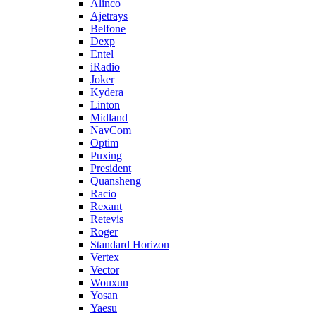
Alinco
Ajetrays
Belfone
Dexp
Entel
iRadio
Joker
Kydera
Linton
Midland
NavCom
Optim
Puxing
President
Quansheng
Racio
Rexant
Retevis
Roger
Standard Horizon
Vertex
Vector
Wouxun
Yosan
Yaesu