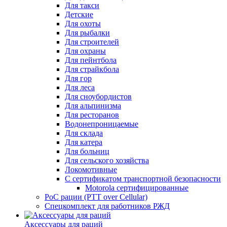
Для такси
Детские
Для охоты
Для рыбалки
Для строителей
Для охраны
Для пейнтбола
Для страйкбола
Для гор
Для леса
Для сноубордистов
Для альпинизма
Для ресторанов
Водонепроницаемые
Для склада
Для катера
Для больниц
Для сельского хозяйства
Локомотивные
С сертификатом транспортной безопасности
Motorola сертифицированные
PoC рации (PTT over Cellular)
Спецкомплект для работников РЖД
Аксессуары для раций