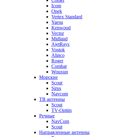
Comet
Icom
Opek
Vertex Standard
Yaesu
Kenwood
Vector
Midland
AjetRays
Vostok
Alinco
Roger
Combat
Wouxun
Морские
Scout
Sirus
Navcom
ТВ антенны
Scout
TV-Optim
Речные
NavCom
Scout
Направленные антенны