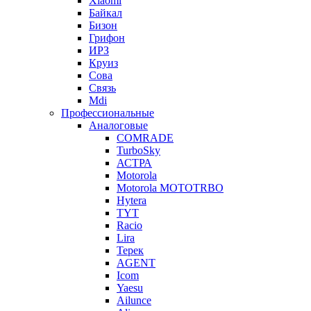
Xiaomi
Байкал
Бизон
Грифон
ИРЗ
Круиз
Сова
Связь
Mdi
Профессиональные
Аналоговые
COMRADE
TurboSky
АСТРА
Motorola
Motorola MOTOTRBO
Hytera
TYT
Racio
Lira
Терек
AGENT
Icom
Yaesu
Ailunce