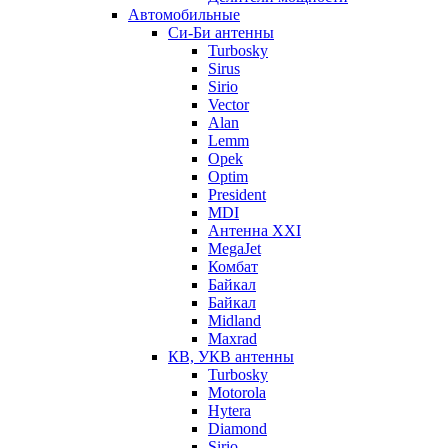
Автомобильные
Си-Би антенны
Turbosky
Sirus
Sirio
Vector
Alan
Lemm
Opek
Optim
President
MDI
Антенна XXI
MegaJet
Комбат
Байкал
Байкал
Midland
Maxrad
КВ, УКВ антенны
Turbosky
Motorola
Hytera
Diamond
Sirio