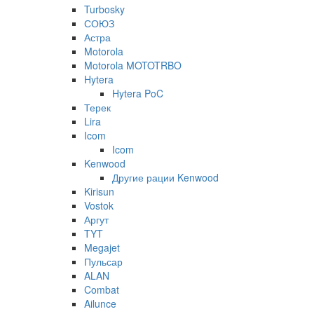
Turbosky
СОЮЗ
Астра
Motorola
Motorola MOTOTRBO
Hytera
Hytera PoC
Терек
Lira
Icom
Icom
Kenwood
Другие рации Kenwood
Kirisun
Vostok
Аргут
TYT
Megajet
Пульсар
ALAN
Combat
Ailunce