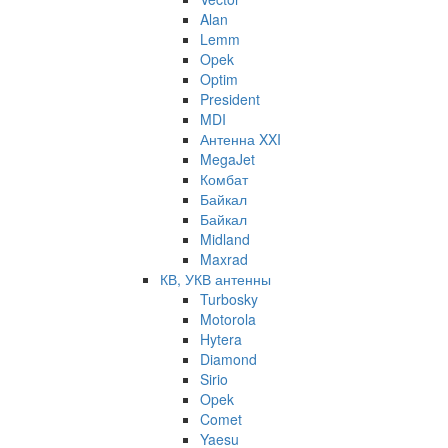
Alan
Lemm
Opek
Optim
President
MDI
Антенна XXI
MegaJet
Комбат
Байкал
Байкал
Midland
Maxrad
КВ, УКВ антенны
Turbosky
Motorola
Hytera
Diamond
Sirio
Opek
Comet
Yaesu