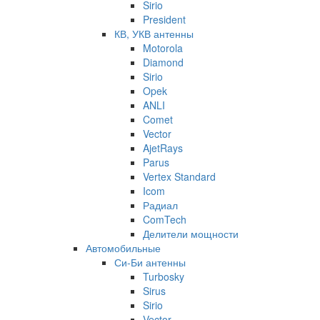
Sirio
President
КВ, УКВ антенны
Motorola
Diamond
Sirio
Opek
ANLI
Comet
Vector
AjetRays
Parus
Vertex Standard
Icom
Радиал
ComTech
Делители мощности
Автомобильные
Си-Би антенны
Turbosky
Sirus
Sirio
Vector