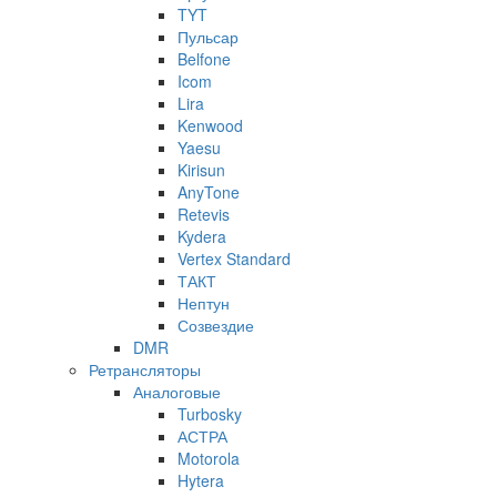
TYT
Пульсар
Belfone
Icom
Lira
Kenwood
Yaesu
Kirisun
AnyTone
Retevis
Kydera
Vertex Standard
ТАКТ
Нептун
Созвездие
DMR
Ретрансляторы
Аналоговые
Turbosky
АСТРА
Motorola
Hytera