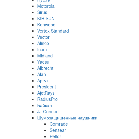
Motorola
Sirus
KIRISUN
Kenwood
Vertex Standard
Vector
Alinco
Icom
Midland
Yaesu
Albrecht
Alan
Аргут
President
AjetRays
RadiusPro
Байкал
JJ-Connect
Шумозащищенные наушники
Comrade
Sensear
Peltor