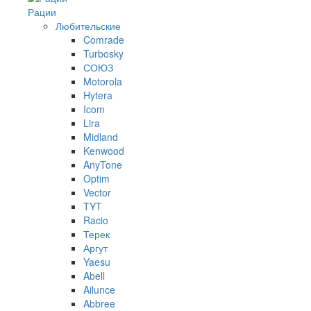
Рации
Любительские
Comrade
Turbosky
СОЮЗ
Motorola
Hytera
Icom
Lira
Midland
Kenwood
AnyTone
Optim
Vector
TYT
Racio
Терек
Аргут
Yaesu
Abell
Ailunce
Abbree