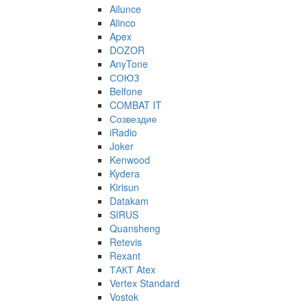
Ailunce
Alinco
Apex
DOZOR
AnyTone
СОЮЗ
Belfone
COMBAT IT
Созвездие
iRadio
Joker
Kenwood
Kydera
Kirisun
Datakam
SIRUS
Quansheng
Retevis
Rexant
ТАКТ Atex
Vertex Standard
Vostok