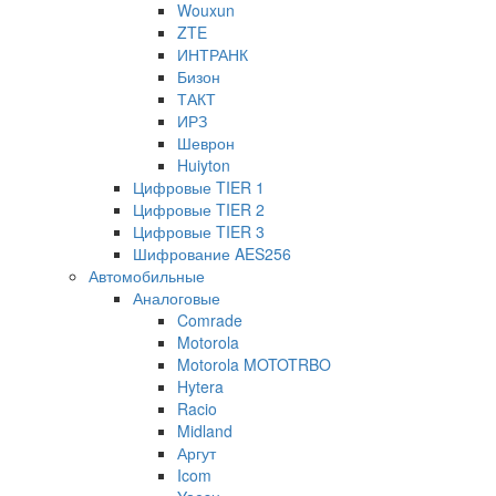
Wouxun
ZTE
ИНТРАНК
Бизон
ТАКТ
ИРЗ
Шеврон
Huiyton
Цифровые TIER 1
Цифровые TIER 2
Цифровые TIER 3
Шифрование AES256
Автомобильные
Аналоговые
Comrade
Motorola
Motorola MOTOTRBO
Hytera
Racio
Midland
Аргут
Icom