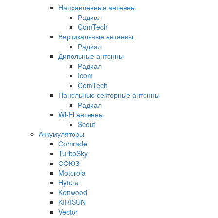
Направленные антенны
Радиал
ComTech
Вертикальные антенны
Радиал
Дипольные антенны
Радиал
Icom
ComTech
Панельные секторные антенны
Радиал
Wi-Fi антенны
Scout
Аккумуляторы
Comrade
TurboSky
СОЮЗ
Motorola
Hytera
Kenwood
KIRISUN
Vector