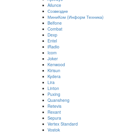
Ailunce
Созвездие
МиниКом (Информ Техника)
Belfone
Combat
Dexp
Entel
iRadio
Icom
Joker
Kenwood
Kirisun
Kydera
Lira
Linton
Puxing
Quansheng
Retevis
Rexant
Sepura
Vertex Standard
Vostok