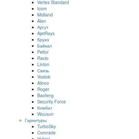
Vertex Standard
Icom
Midland
Alan
Аргут
AjetRays
Круиз
Байкал
Peltor
Racio
Linton
Связь
Vostok
Alinco
Roger
Baofeng
Security Force
Комбат
Wouxun
Гарнитуры
TurboSky
Comrade
Hytera