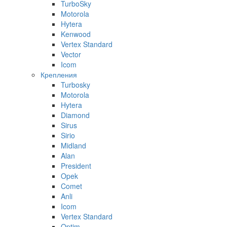
TurboSky
Motorola
Hytera
Kenwood
Vertex Standard
Vector
Icom
Крепления
Turbosky
Motorola
Hytera
Diamond
Sirus
Sirio
Midland
Alan
President
Opek
Comet
Anli
Icom
Vertex Standard
Optim