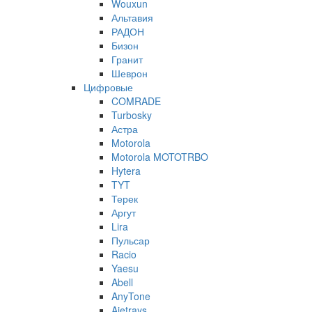
Wouxun
Альтавия
РАДОН
Бизон
Гранит
Шеврон
Цифровые
COMRADE
Turbosky
Астра
Motorola
Motorola MOTOTRBO
Hytera
TYT
Терек
Аргут
Lira
Пульсар
Racio
Yaesu
Abell
AnyTone
Ajetrays