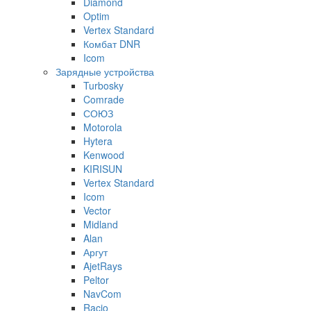
Diamond
Optim
Vertex Standard
Комбат DNR
Icom
Зарядные устройства
Turbosky
Comrade
СОЮЗ
Motorola
Hytera
Kenwood
KIRISUN
Vertex Standard
Icom
Vector
Midland
Alan
Аргут
AjetRays
Peltor
NavCom
Racio