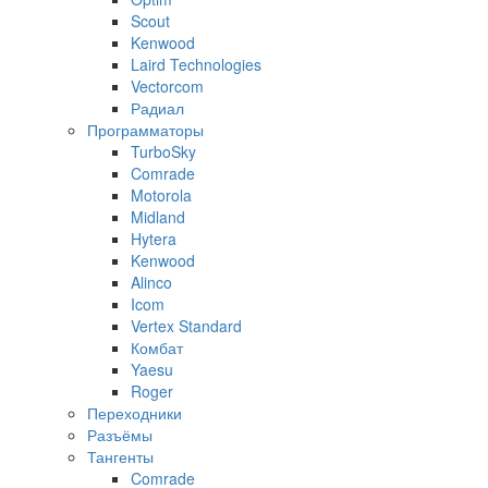
Scout
Kenwood
Laird Technologies
Vectorcom
Радиал
Программаторы
TurboSky
Comrade
Motorola
Midland
Hytera
Kenwood
Alinco
Icom
Vertex Standard
Комбат
Yaesu
Roger
Переходники
Разъёмы
Тангенты
Comrade