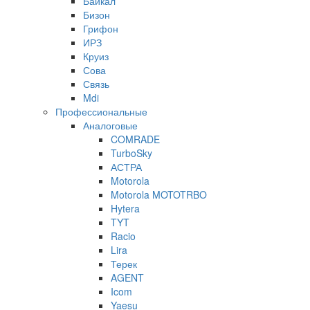
Байкал
Бизон
Грифон
ИРЗ
Круиз
Сова
Связь
Mdi
Профессиональные
Аналоговые
COMRADE
TurboSky
АСТРА
Motorola
Motorola MOTOTRBO
Hytera
TYT
Racio
Lira
Терек
AGENT
Icom
Yaesu