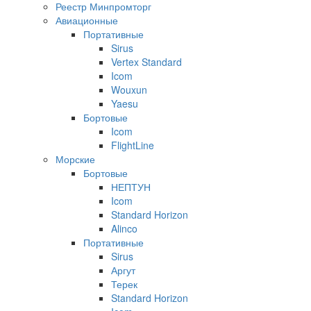
Реестр Минпромторг
Авиационные
Портативные
Sirus
Vertex Standard
Icom
Wouxun
Yaesu
Бортовые
Icom
FlightLine
Морские
Бортовые
НЕПТУН
Icom
Standard Horizon
Alinco
Портативные
Sirus
Аргут
Терек
Standard Horizon