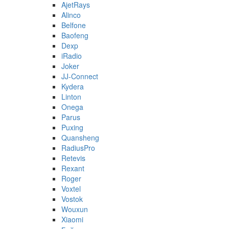
AjetRays
Alinco
Belfone
Baofeng
Dexp
iRadio
Joker
JJ-Connect
Kydera
Linton
Onega
Parus
Puxing
Quansheng
RadiusPro
Retevis
Rexant
Roger
Voxtel
Vostok
Wouxun
Xiaomi