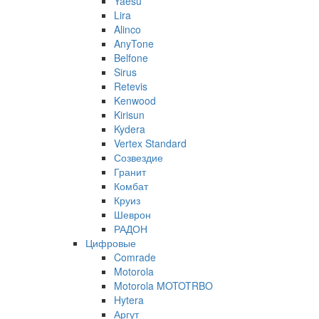
Yaesu
Lira
Alinco
AnyTone
Belfone
Sirus
Retevis
Kenwood
Kirisun
Kydera
Vertex Standard
Созвездие
Гранит
Комбат
Круиз
Шеврон
РАДОН
Цифровые
Comrade
Motorola
Motorola MOTOTRBO
Hytera
Аргут