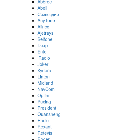
Abbree
Abell
Созвездие
AnyTone
Alinco
Ajetrays
Belfone
Dexp
Entel
iRadio
Joker
Kydera
Linton
Midland
NavCom
Optim
Puxing
President
Quansheng
Racio
Rexant
Retevis
Roger