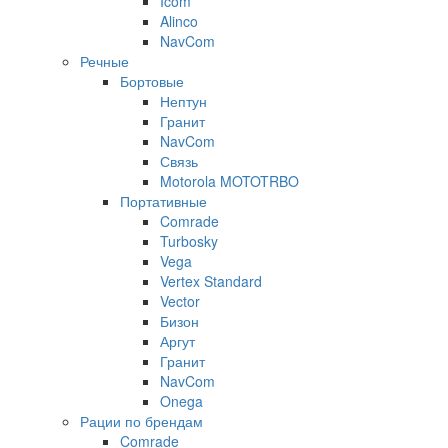
Icom
Alinco
NavCom
Речные
Бортовые
Нептун
Гранит
NavCom
Связь
Motorola MOTOTRBO
Портативные
Comrade
Turbosky
Vega
Vertex Standard
Vector
Бизон
Аргут
Гранит
NavCom
Onega
Рации по брендам
Comrade