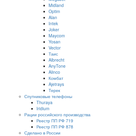
Midland
Optim
Alan
Intek
Joker
Maycom
Yosan
Vector
Таис
Albrecht
AnyTone
Alinco
Комбат
Ajetrays
Терек
Спутниковые телефоны
Thuraya
Iridium
Рации российского производства
Реестр ПП РФ 719
Реестр ПП РФ 878
Сделано в России