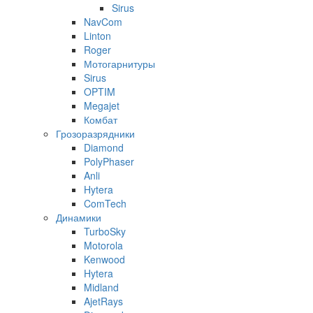
Sirus
NavCom
Linton
Roger
Мотогарнитуры
Sirus
OPTIM
Megajet
Комбат
Грозоразрядники
Diamond
PolyPhaser
Anli
Hytera
ComTech
Динамики
TurboSky
Motorola
Kenwood
Hytera
Midland
AjetRays