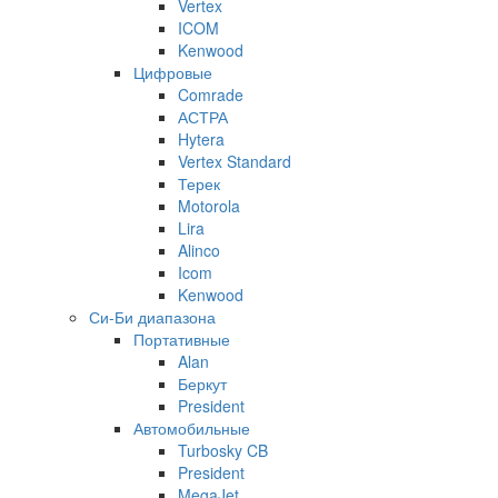
Vertex
ICOM
Kenwood
Цифровые
Comrade
АСТРА
Hytera
Vertex Standard
Терек
Motorola
Lira
Alinco
Icom
Kenwood
Си-Би диапазона
Портативные
Alan
Беркут
President
Автомобильные
Turbosky CB
President
MegaJet