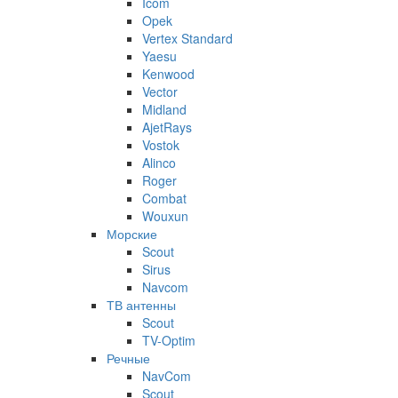
Icom
Opek
Vertex Standard
Yaesu
Kenwood
Vector
Midland
AjetRays
Vostok
Alinco
Roger
Combat
Wouxun
Морские
Scout
Sirus
Navcom
ТВ антенны
Scout
TV-Optim
Речные
NavCom
Scout