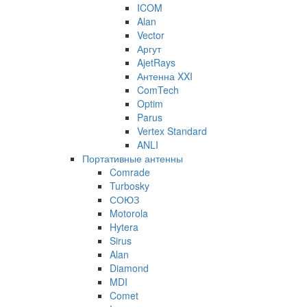
ICOM
Alan
Vector
Аргут
AjetRays
Антенна XXI
ComTech
Optim
Parus
Vertex Standard
ANLI
Портативные антенны
Comrade
Turbosky
СОЮЗ
Motorola
Hytera
Sirus
Alan
Diamond
MDI
Comet