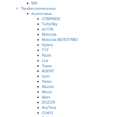
Mdi
Профессиональные
Аналоговые
COMRADE
TurboSky
АСТРА
Motorola
Motorola MOTOTRBO
Hytera
TYT
Racio
Lira
Терек
AGENT
Icom
Yaesu
Ailunce
Alinco
Apex
DOZOR
AnyTone
СОЮЗ