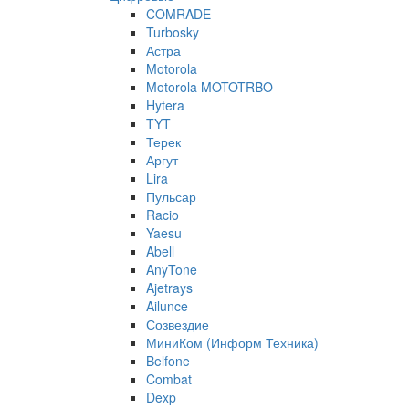
COMRADE
Turbosky
Астра
Motorola
Motorola MOTOTRBO
Hytera
TYT
Терек
Аргут
Lira
Пульсар
Racio
Yaesu
Abell
AnyTone
Ajetrays
Ailunce
Созвездие
МиниКом (Информ Техника)
Belfone
Combat
Dexp