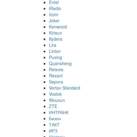
Entel
iRadio
Icom
Joker
Kenwood
Kirisun
Kydera
Lira
Linton
Puxing
Quansheng
Retevis
Rexant
Sepura
Vertex Standard
Vostok
Wouxun
ZTE
ИНТРАНК
Бизон
ТАКТ
ИРЗ
Шеврон