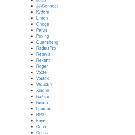
JJ-Connect
Kydera
Linton
Onega
Parus
Puxing
Quansheng
RadiusPro
Retevis
Rexant
Roger
Voxtel
Vostok
Wouxun
Xiaomi
Байкал
Бизон
Грифон
ИРЗ
Круиз
Сова
Связь