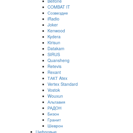
Belfone
COMBAT IT
Созвездие
iRadio
Joker
Kenwood
Kydera
Kirisun
Datakam
SIRUS
Quansheng
Retevis
Rexant
ТАКТ Atex
Vertex Standard
Vostok
Wouxun
Альтавия
РАДОН
Бизон
Гранит
Шеврон
Цифровые