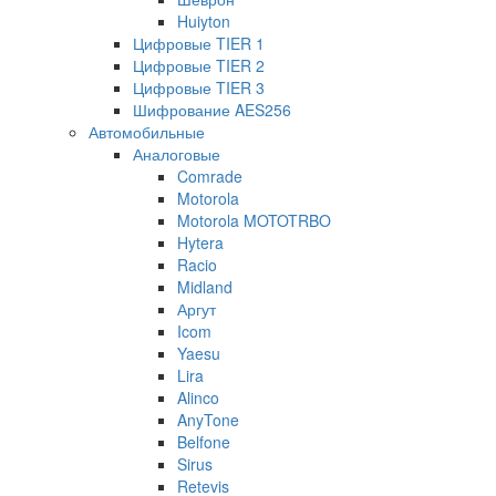
Huiyton
Цифровые TIER 1
Цифровые TIER 2
Цифровые TIER 3
Шифрование AES256
Автомобильные
Аналоговые
Comrade
Motorola
Motorola MOTOTRBO
Hytera
Racio
Midland
Аргут
Icom
Yaesu
Lira
Alinco
AnyTone
Belfone
Sirus
Retevis