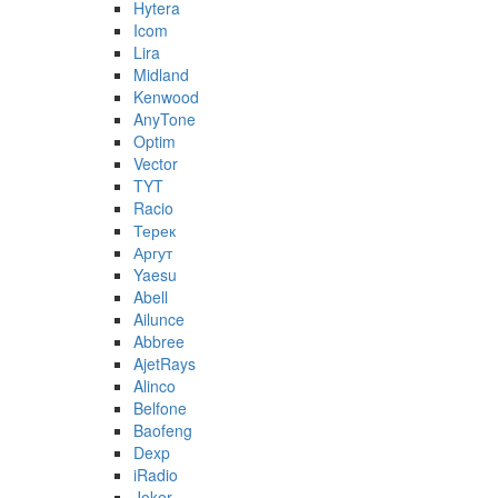
Hytera
Icom
Lira
Midland
Kenwood
AnyTone
Optim
Vector
TYT
Racio
Терек
Аргут
Yaesu
Abell
Ailunce
Abbree
AjetRays
Alinco
Belfone
Baofeng
Dexp
iRadio
Joker