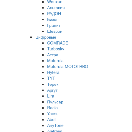
Wouxun
Альтавия
РАДОН
Бизон
Гранит
Шеврон
Цифровые
COMRADE
Turbosky
Астра
Motorola
Motorola MOTOTRBO
Hytera
TYT
Терек
Аргут
Lira
Пульсар
Racio
Yaesu
Abell
AnyTone
Ajetrays