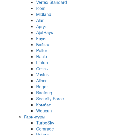
Vertex Standard
Icom
Midland
Alan
Аргут
AjetRays
Круиз
Байкал
Peltor
Racio
Linton
Связь
Vostok
Alinco
Roger
Baofeng
Security Force
Комбат
Wouxun
Гарнитуры
TurboSky
Comrade
Hytera