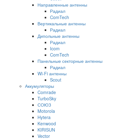
Направленные антенны
Радиал
ComTech
Вертикальные антенны
Радиал
Дипольные антенны
Радиал
Icom
ComTech
Панельные секторные антенны
Радиал
Wi-Fi антенны
Scout
Аккумуляторы
Comrade
TurboSky
СОЮЗ
Motorola
Hytera
Kenwood
KIRISUN
Vector