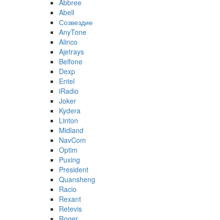
Abbree
Abell
Созвездие
AnyTone
Alinco
Ajetrays
Belfone
Dexp
Entel
iRadio
Joker
Kydera
Linton
Midland
NavCom
Optim
Puxing
President
Quansheng
Racio
Rexant
Retevis
Roger