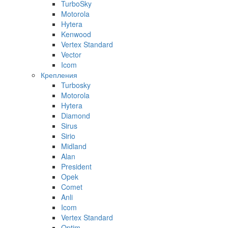
TurboSky
Motorola
Hytera
Kenwood
Vertex Standard
Vector
Icom
Крепления
Turbosky
Motorola
Hytera
Diamond
Sirus
Sirio
Midland
Alan
President
Opek
Comet
Anli
Icom
Vertex Standard
Optim