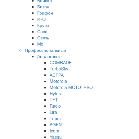
Байкал
Бизон
Грифон
ИРЗ
Круиз
Сова
Связь
Mdi
Профессиональные
Аналоговые
COMRADE
TurboSky
АСТРА
Motorola
Motorola MOTOTRBO
Hytera
TYT
Racio
Lira
Терек
AGENT
Icom
Yaesu