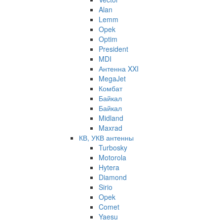
Alan
Lemm
Opek
Optim
President
MDI
Антенна XXI
MegaJet
Комбат
Байкал
Байкал
Midland
Maxrad
КВ, УКВ антенны
Turbosky
Motorola
Hytera
Diamond
Sirio
Opek
Comet
Yaesu