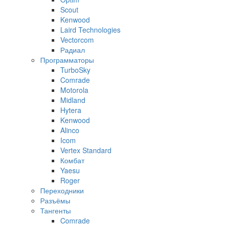
Scout
Kenwood
Laird Technologies
Vectorcom
Радиал
Программаторы
TurboSky
Comrade
Motorola
Midland
Hytera
Kenwood
Alinco
Icom
Vertex Standard
Комбат
Yaesu
Roger
Переходники
Разъёмы
Тангенты
Comrade