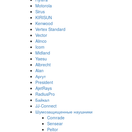
Motorola
Sirus
KIRISUN
Kenwood
Vertex Standard
Vector
Alinco
Icom
Midland
Yaesu
Albrecht
Alan
Аргут
President
AjetRays
RadiusPro
Байкал
JJ-Connect
Шумозащищенные наушники
Comrade
Sensear
Peltor