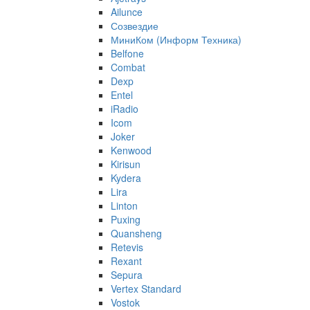
Ailunce
Созвездие
МиниКом (Информ Техника)
Belfone
Combat
Dexp
Entel
iRadio
Icom
Joker
Kenwood
Kirisun
Kydera
Lira
Linton
Puxing
Quansheng
Retevis
Rexant
Sepura
Vertex Standard
Vostok