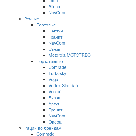
Icom
Alinco
NavCom
Речные
Бортовые
Нептун
Гранит
NavCom
Связь
Motorola MOTOTRBO
Портативные
Comrade
Turbosky
Vega
Vertex Standard
Vector
Бизон
Аргут
Гранит
NavCom
Onega
Рации по брендам
Comrade