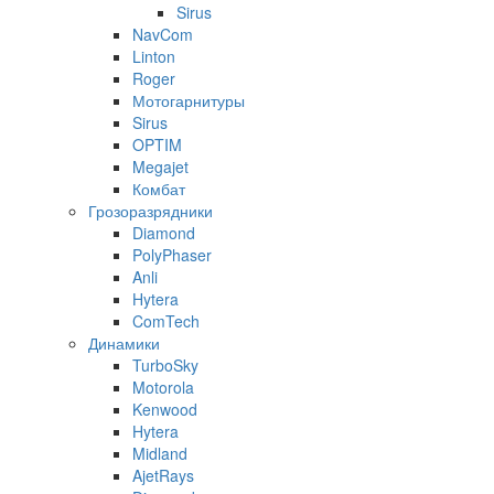
Sirus
NavCom
Linton
Roger
Мотогарнитуры
Sirus
OPTIM
Megajet
Комбат
Грозоразрядники
Diamond
PolyPhaser
Anli
Hytera
ComTech
Динамики
TurboSky
Motorola
Kenwood
Hytera
Midland
AjetRays