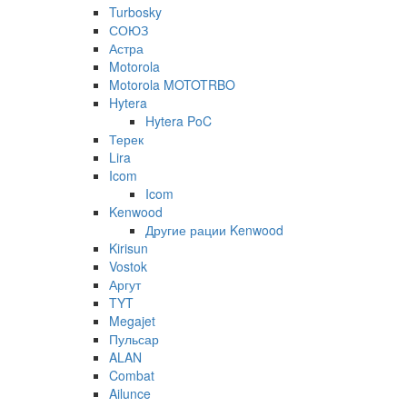
Turbosky
СОЮЗ
Астра
Motorola
Motorola MOTOTRBO
Hytera
Hytera PoC
Терек
Lira
Icom
Icom
Kenwood
Другие рации Kenwood
Kirisun
Vostok
Аргут
TYT
Megajet
Пульсар
ALAN
Combat
Ailunce