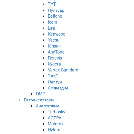
TYT
Пульсар
Belfone
Icom
Lira
Kenwood
Yaesu
Kirisun
AnyTone
Retevis
Kydera
Vertex Standard
ТАКТ
Нептун
Созвездие
DMR
Ретрансляторы
Аналоговые
Turbosky
АСТРА
Motorola
Hytera