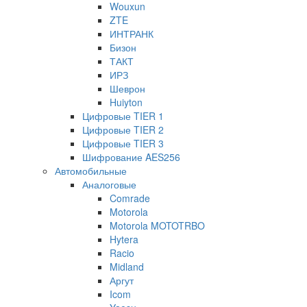
Wouxun
ZTE
ИНТРАНК
Бизон
ТАКТ
ИРЗ
Шеврон
Huiyton
Цифровые TIER 1
Цифровые TIER 2
Цифровые TIER 3
Шифрование AES256
Автомобильные
Аналоговые
Comrade
Motorola
Motorola MOTOTRBO
Hytera
Racio
Midland
Аргут
Icom