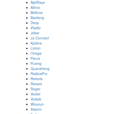
AjetRays
Alinco
Belfone
Baofeng
Dexp
iRadio
Joker
JJ-Connect
Kydera
Linton
Onega
Parus
Puxing
Quansheng
RadiusPro
Retevis
Rexant
Roger
Voxtel
Vostok
Wouxun
Xiaomi