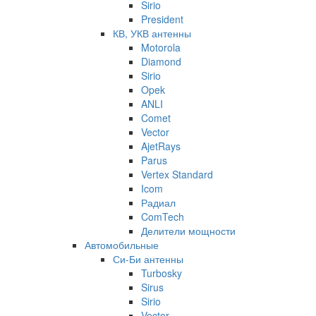
Sirio
President
КВ, УКВ антенны
Motorola
Diamond
Sirio
Opek
ANLI
Comet
Vector
AjetRays
Parus
Vertex Standard
Icom
Радиал
ComTech
Делители мощности
Автомобильные
Си-Би антенны
Turbosky
Sirus
Sirio
Vector