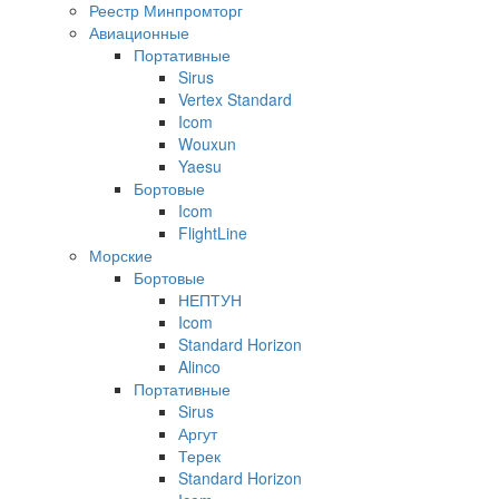
Реестр Минпромторг
Авиационные
Портативные
Sirus
Vertex Standard
Icom
Wouxun
Yaesu
Бортовые
Icom
FlightLine
Морские
Бортовые
НЕПТУН
Icom
Standard Horizon
Alinco
Портативные
Sirus
Аргут
Терек
Standard Horizon