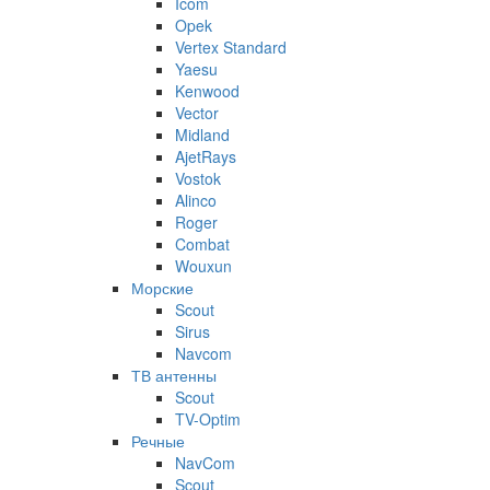
Icom
Opek
Vertex Standard
Yaesu
Kenwood
Vector
Midland
AjetRays
Vostok
Alinco
Roger
Combat
Wouxun
Морские
Scout
Sirus
Navcom
ТВ антенны
Scout
TV-Optim
Речные
NavCom
Scout