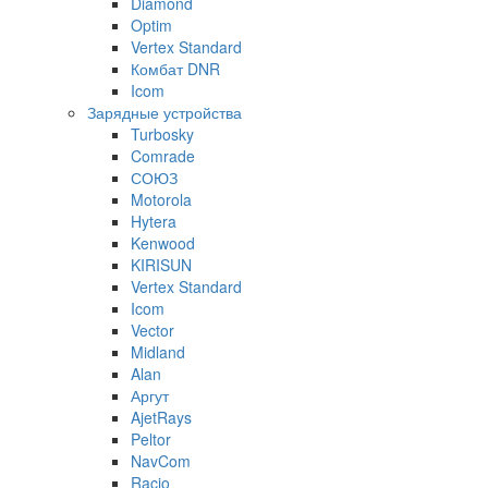
Diamond
Optim
Vertex Standard
Комбат DNR
Icom
Зарядные устройства
Turbosky
Comrade
СОЮЗ
Motorola
Hytera
Kenwood
KIRISUN
Vertex Standard
Icom
Vector
Midland
Alan
Аргут
AjetRays
Peltor
NavCom
Racio