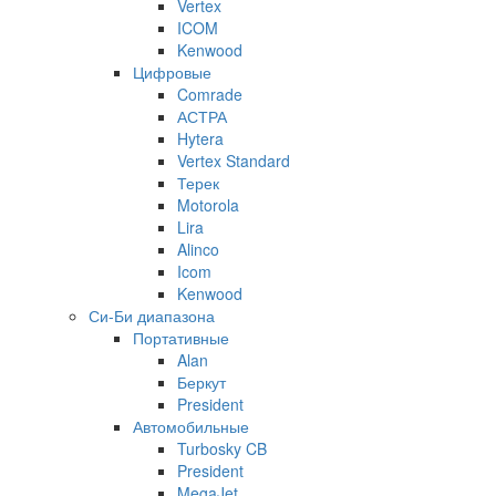
Vertex
ICOM
Kenwood
Цифровые
Comrade
АСТРА
Hytera
Vertex Standard
Терек
Motorola
Lira
Alinco
Icom
Kenwood
Си-Би диапазона
Портативные
Alan
Беркут
President
Автомобильные
Turbosky CB
President
MegaJet