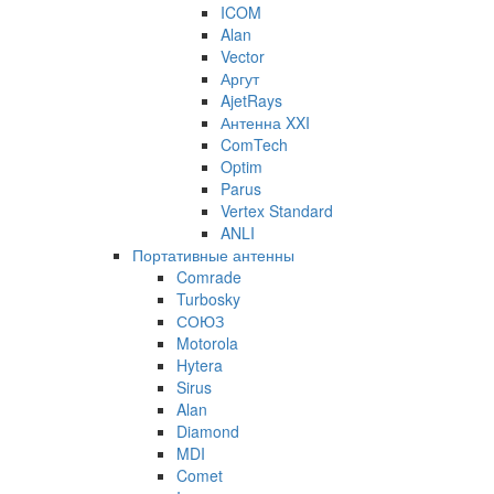
ICOM
Alan
Vector
Аргут
AjetRays
Антенна XXI
ComTech
Optim
Parus
Vertex Standard
ANLI
Портативные антенны
Comrade
Turbosky
СОЮЗ
Motorola
Hytera
Sirus
Alan
Diamond
MDI
Comet