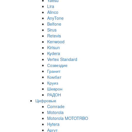
Yaesu
Lira
Alinco
AnyTone
Belfone
Sirus
Retevis
Kenwood
Kirisun
Kydera
Vertex Standard
Созвездие
Гранит
Комбат
Круиз
Шеврон
РАДОН
Цифровые
Comrade
Motorola
Motorola MOTOTRBO
Hytera
Аргут