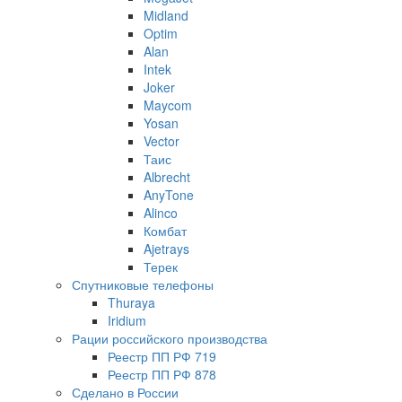
Midland
Optim
Alan
Intek
Joker
Maycom
Yosan
Vector
Таис
Albrecht
AnyTone
Alinco
Комбат
Ajetrays
Терек
Спутниковые телефоны
Thuraya
Iridium
Рации российского производства
Реестр ПП РФ 719
Реестр ПП РФ 878
Сделано в России