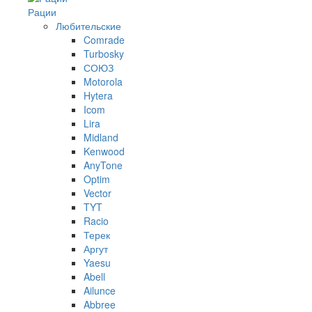
Рации
Любительские
Comrade
Turbosky
СОЮЗ
Motorola
Hytera
Icom
Lira
Midland
Kenwood
AnyTone
Optim
Vector
TYT
Racio
Терек
Аргут
Yaesu
Abell
Ailunce
Abbree