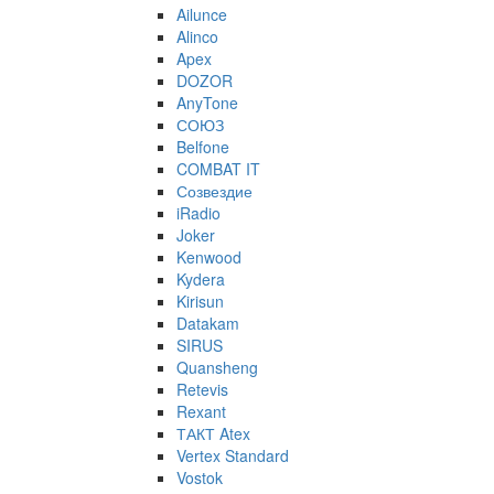
Ailunce
Alinco
Apex
DOZOR
AnyTone
СОЮЗ
Belfone
COMBAT IT
Созвездие
iRadio
Joker
Kenwood
Kydera
Kirisun
Datakam
SIRUS
Quansheng
Retevis
Rexant
ТАКТ Atex
Vertex Standard
Vostok