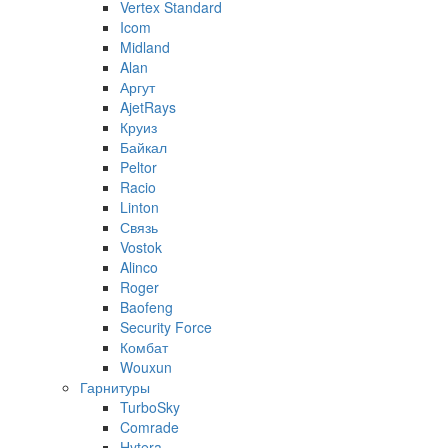
Vertex Standard
Icom
Midland
Alan
Аргут
AjetRays
Круиз
Байкал
Peltor
Racio
Linton
Связь
Vostok
Alinco
Roger
Baofeng
Security Force
Комбат
Wouxun
Гарнитуры
TurboSky
Comrade
Hytera