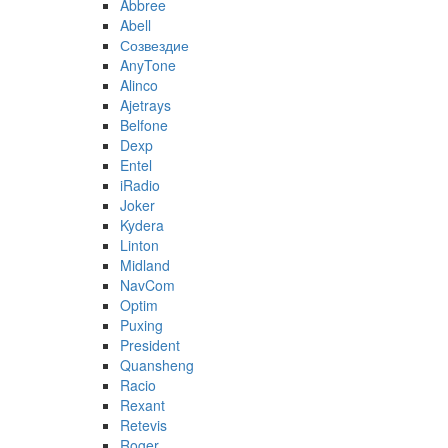
Abbree
Abell
Созвездие
AnyTone
Alinco
Ajetrays
Belfone
Dexp
Entel
iRadio
Joker
Kydera
Linton
Midland
NavCom
Optim
Puxing
President
Quansheng
Racio
Rexant
Retevis
Roger