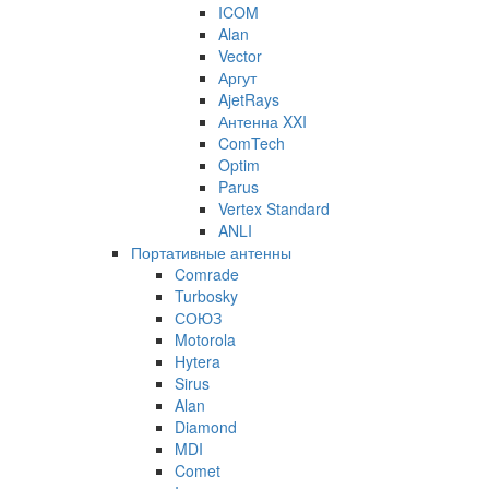
ICOM
Alan
Vector
Аргут
AjetRays
Антенна XXI
ComTech
Optim
Parus
Vertex Standard
ANLI
Портативные антенны
Comrade
Turbosky
СОЮЗ
Motorola
Hytera
Sirus
Alan
Diamond
MDI
Comet