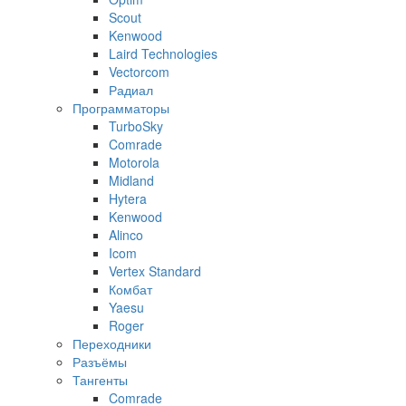
Scout
Kenwood
Laird Technologies
Vectorcom
Радиал
Программаторы
TurboSky
Comrade
Motorola
Midland
Hytera
Kenwood
Alinco
Icom
Vertex Standard
Комбат
Yaesu
Roger
Переходники
Разъёмы
Тангенты
Comrade