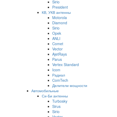
Sirio
President
КВ, УКВ антенны
Motorola
Diamond
Sirio
Opek
ANLI
Comet
Vector
AjetRays
Parus
Vertex Standard
Icom
Радиал
ComTech
Делители мощности
Автомобильные
Си-Би антенны
Turbosky
Sirus
Sirio
Vector