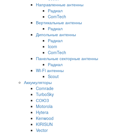
Направленные антенны
Радиал
ComTech
Вертикальные антенны
Радиал
Дипольные антенны
Радиал
Icom
ComTech
Панельные секторные антенны
Радиал
Wi-Fi антенны
Scout
Аккумуляторы
Comrade
TurboSky
СОЮЗ
Motorola
Hytera
Kenwood
KIRISUN
Vector