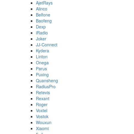
AjetRays
Alinco
Belfone
Baofeng
Dexp
iRadio
Joker
JJ-Connect
Kydera
Linton
Onega
Parus
Puxing
Quansheng
RadiusPro
Retevis
Rexant
Roger
Voxtel
Vostok
Wouxun
Xiaomi