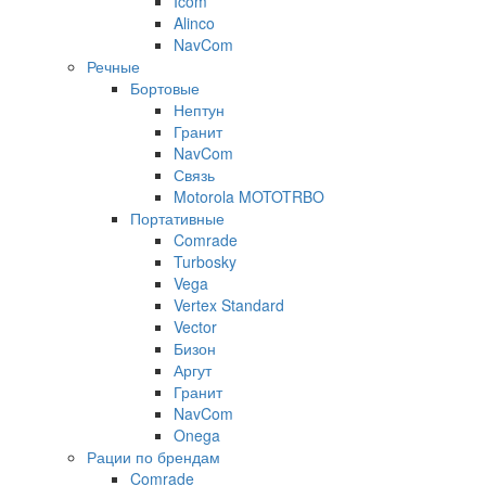
Icom
Alinco
NavCom
Речные
Бортовые
Нептун
Гранит
NavCom
Связь
Motorola MOTOTRBO
Портативные
Comrade
Turbosky
Vega
Vertex Standard
Vector
Бизон
Аргут
Гранит
NavCom
Onega
Рации по брендам
Comrade