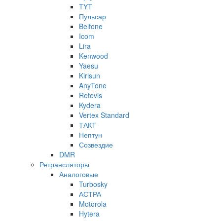
TYT
Пульсар
Belfone
Icom
Lira
Kenwood
Yaesu
Kirisun
AnyTone
Retevis
Kydera
Vertex Standard
ТАКТ
Нептун
Созвездие
DMR
Ретрансляторы
Аналоговые
Turbosky
АСТРА
Motorola
Hytera