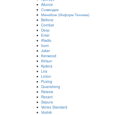
Ailunce
Созвездие
МиниКом (Информ Техника)
Belfone
Combat
Dexp
Entel
iRadio
Icom
Joker
Kenwood
Kirisun
Kydera
Lira
Linton
Puxing
Quansheng
Retevis
Rexant
Sepura
Vertex Standard
Vostok