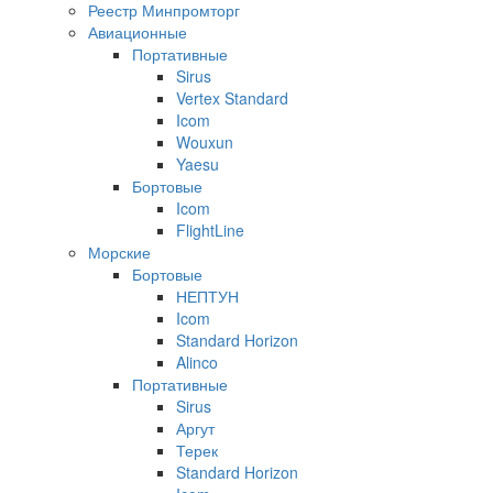
Реестр Минпромторг
Авиационные
Портативные
Sirus
Vertex Standard
Icom
Wouxun
Yaesu
Бортовые
Icom
FlightLine
Морские
Бортовые
НЕПТУН
Icom
Standard Horizon
Alinco
Портативные
Sirus
Аргут
Терек
Standard Horizon