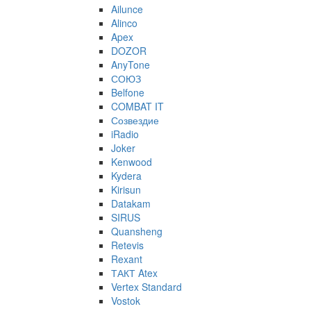
Ailunce
Alinco
Apex
DOZOR
AnyTone
СОЮЗ
Belfone
COMBAT IT
Созвездие
iRadio
Joker
Kenwood
Kydera
Kirisun
Datakam
SIRUS
Quansheng
Retevis
Rexant
ТАКТ Atex
Vertex Standard
Vostok