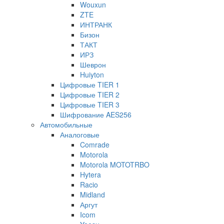
Wouxun
ZTE
ИНТРАНК
Бизон
ТАКТ
ИРЗ
Шеврон
Huiyton
Цифровые TIER 1
Цифровые TIER 2
Цифровые TIER 3
Шифрование AES256
Автомобильные
Аналоговые
Comrade
Motorola
Motorola MOTOTRBO
Hytera
Racio
Midland
Аргут
Icom