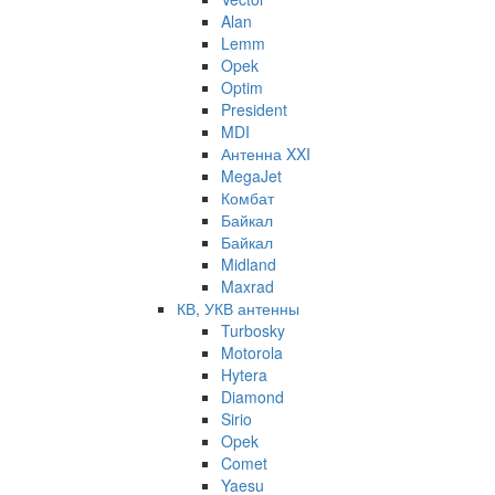
Alan
Lemm
Opek
Optim
President
MDI
Антенна XXI
MegaJet
Комбат
Байкал
Байкал
Midland
Maxrad
КВ, УКВ антенны
Turbosky
Motorola
Hytera
Diamond
Sirio
Opek
Comet
Yaesu