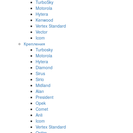
TurboSky
Motorola
Hytera
Kenwood
Vertex Standard
Vector
Icom
Крепления
Turbosky
Motorola
Hytera
Diamond
Sirus
Sirio
Midland
Alan
President
Opek
Comet
Anli
Icom
Vertex Standard
Optim