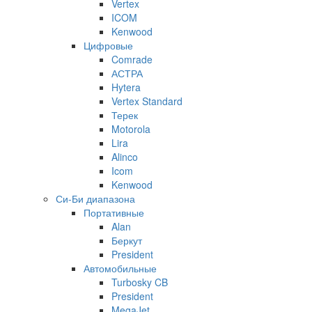
Vertex
ICOM
Kenwood
Цифровые
Comrade
АСТРА
Hytera
Vertex Standard
Терек
Motorola
Lira
Alinco
Icom
Kenwood
Си-Би диапазона
Портативные
Alan
Беркут
President
Автомобильные
Turbosky CB
President
MegaJet