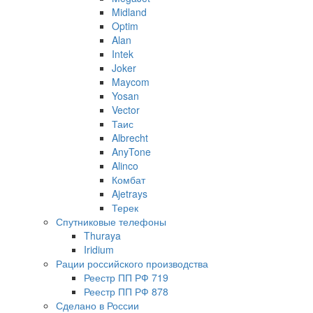
Midland
Optim
Alan
Intek
Joker
Maycom
Yosan
Vector
Таис
Albrecht
AnyTone
Alinco
Комбат
Ajetrays
Терек
Спутниковые телефоны
Thuraya
Iridium
Рации российского производства
Реестр ПП РФ 719
Реестр ПП РФ 878
Сделано в России