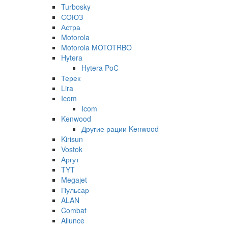
Turbosky
СОЮЗ
Астра
Motorola
Motorola MOTOTRBO
Hytera
Hytera PoC
Терек
Lira
Icom
Icom
Kenwood
Другие рации Kenwood
Kirisun
Vostok
Аргут
TYT
Megajet
Пульсар
ALAN
Combat
Ailunce