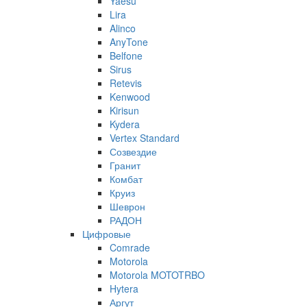
Yaesu
Lira
Alinco
AnyTone
Belfone
Sirus
Retevis
Kenwood
Kirisun
Kydera
Vertex Standard
Созвездие
Гранит
Комбат
Круиз
Шеврон
РАДОН
Цифровые
Comrade
Motorola
Motorola MOTOTRBO
Hytera
Аргут