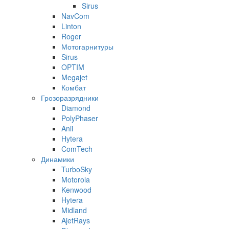
Sirus
NavCom
Linton
Roger
Мотогарнитуры
Sirus
OPTIM
Megajet
Комбат
Грозоразрядники
Diamond
PolyPhaser
Anli
Hytera
ComTech
Динамики
TurboSky
Motorola
Kenwood
Hytera
Midland
AjetRays