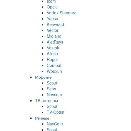
Icom
Opek
Vertex Standard
Yaesu
Kenwood
Vector
Midland
AjetRays
Vostok
Alinco
Roger
Combat
Wouxun
Морские
Scout
Sirus
Navcom
ТВ антенны
Scout
TV-Optim
Речные
NavCom
Scout