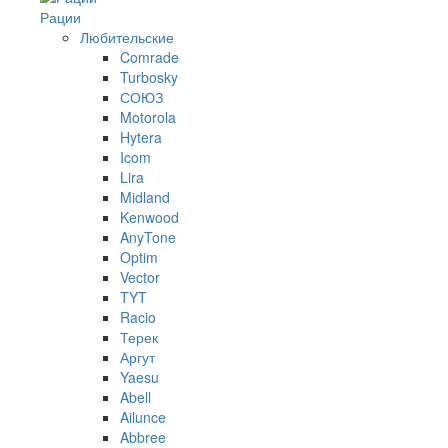
Рации
Любительские
Comrade
Turbosky
СОЮЗ
Motorola
Hytera
Icom
Lira
Midland
Kenwood
AnyTone
Optim
Vector
TYT
Racio
Терек
Аргут
Yaesu
Abell
Ailunce
Abbree