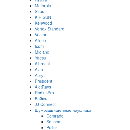
Motorola
Sirus
KIRISUN
Kenwood
Vertex Standard
Vector
Alinco
Icom
Midland
Yaesu
Albrecht
Alan
Аргут
President
AjetRays
RadiusPro
Байкал
JJ-Connect
Шумозащищенные наушники
Comrade
Sensear
Peltor