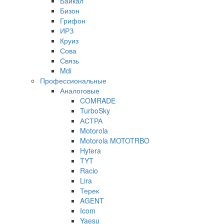
Байкал
Бизон
Грифон
ИРЗ
Круиз
Сова
Связь
Mdi
Профессиональные
Аналоговые
COMRADE
TurboSky
АСТРА
Motorola
Motorola MOTOTRBO
Hytera
TYT
Racio
Lira
Терек
AGENT
Icom
Yaesu