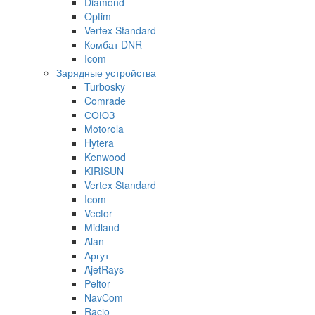
Diamond
Optim
Vertex Standard
Комбат DNR
Icom
Зарядные устройства
Turbosky
Comrade
СОЮЗ
Motorola
Hytera
Kenwood
KIRISUN
Vertex Standard
Icom
Vector
Midland
Alan
Аргут
AjetRays
Peltor
NavCom
Racio