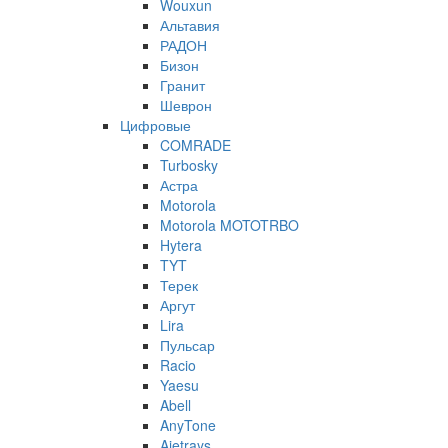
Wouxun
Альтавия
РАДОН
Бизон
Гранит
Шеврон
Цифровые
COMRADE
Turbosky
Астра
Motorola
Motorola MOTOTRBO
Hytera
TYT
Терек
Аргут
Lira
Пульсар
Racio
Yaesu
Abell
AnyTone
Ajetrays