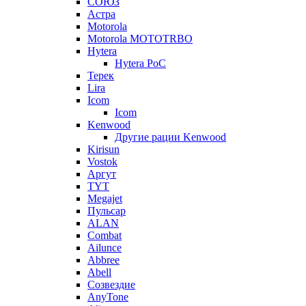
СОЮЗ
Астра
Motorola
Motorola MOTOTRBO
Hytera
Hytera PoC
Терек
Lira
Icom
Icom
Kenwood
Другие рации Kenwood
Kirisun
Vostok
Аргут
TYT
Megajet
Пульсар
ALAN
Combat
Ailunce
Abbree
Abell
Созвездие
AnyTone