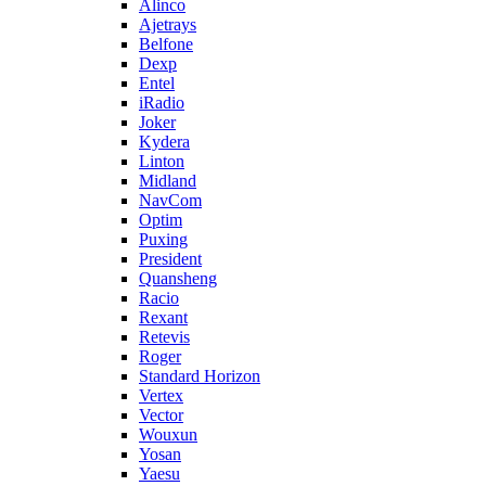
Alinco
Ajetrays
Belfone
Dexp
Entel
iRadio
Joker
Kydera
Linton
Midland
NavCom
Optim
Puxing
President
Quansheng
Racio
Rexant
Retevis
Roger
Standard Horizon
Vertex
Vector
Wouxun
Yosan
Yaesu