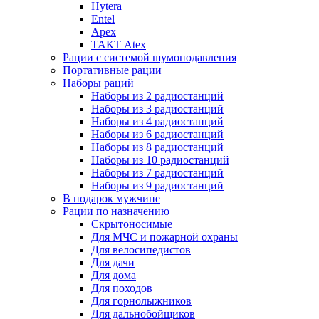
Hytera
Entel
Apex
ТАКТ Atex
Рации с системой шумоподавления
Портативные рации
Наборы раций
Наборы из 2 радиостанций
Наборы из 3 радиостанций
Наборы из 4 радиостанций
Наборы из 6 радиостанций
Наборы из 8 радиостанций
Наборы из 10 радиостанций
Наборы из 7 радиостанций
Наборы из 9 радиостанций
В подарок мужчине
Рации по назначению
Скрытоносимые
Для МЧС и пожарной охраны
Для велосипедистов
Для дачи
Для дома
Для походов
Для горнолыжников
Для дальнобойщиков