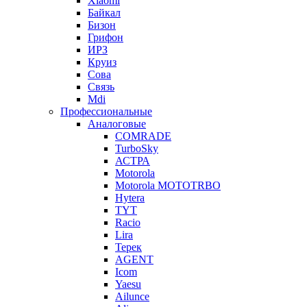
Xiaomi
Байкал
Бизон
Грифон
ИРЗ
Круиз
Сова
Связь
Mdi
Профессиональные
Аналоговые
COMRADE
TurboSky
АСТРА
Motorola
Motorola MOTOTRBO
Hytera
TYT
Racio
Lira
Терек
AGENT
Icom
Yaesu
Ailunce