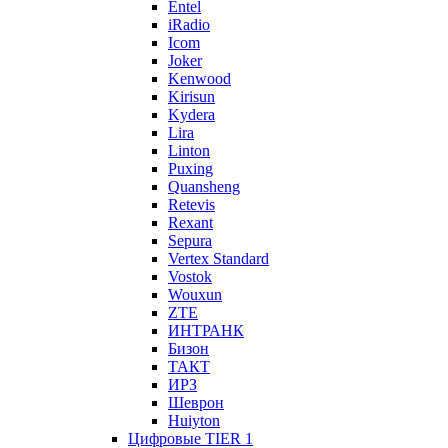
Entel
iRadio
Icom
Joker
Kenwood
Kirisun
Kydera
Lira
Linton
Puxing
Quansheng
Retevis
Rexant
Sepura
Vertex Standard
Vostok
Wouxun
ZTE
ИНТРАНК
Бизон
ТАКТ
ИРЗ
Шеврон
Huiyton
Цифровые TIER 1