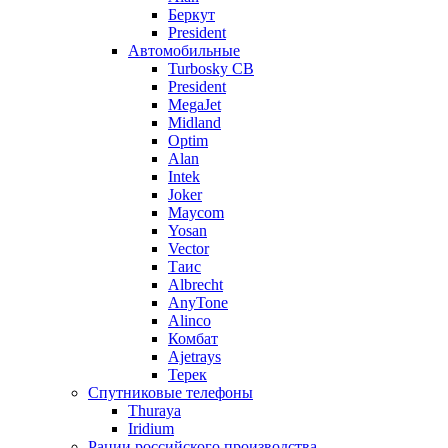
Беркут
President
Автомобильные
Turbosky CB
President
MegaJet
Midland
Optim
Alan
Intek
Joker
Maycom
Yosan
Vector
Таис
Albrecht
AnyTone
Alinco
Комбат
Ajetrays
Терек
Спутниковые телефоны
Thuraya
Iridium
Рации российского производства