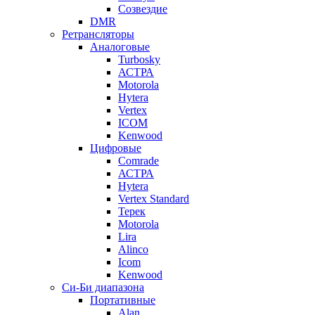
Созвездие
DMR
Ретрансляторы
Аналоговые
Turbosky
АСТРА
Motorola
Hytera
Vertex
ICOM
Kenwood
Цифровые
Comrade
АСТРА
Hytera
Vertex Standard
Терек
Motorola
Lira
Alinco
Icom
Kenwood
Си-Би диапазона
Портативные
Alan