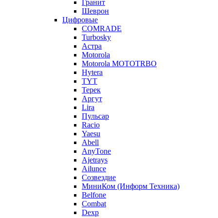
Гранит
Шеврон
Цифровые
COMRADE
Turbosky
Астра
Motorola
Motorola MOTOTRBO
Hytera
TYT
Терек
Аргут
Lira
Пульсар
Racio
Yaesu
Abell
AnyTone
Ajetrays
Ailunce
Созвездие
МиниКом (Информ Техника)
Belfone
Combat
Dexp