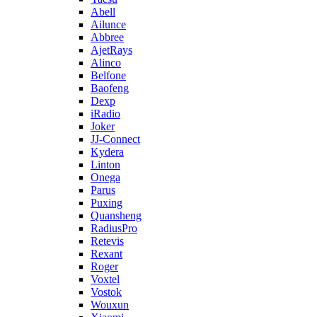
Abell
Ailunce
Abbree
AjetRays
Alinco
Belfone
Baofeng
Dexp
iRadio
Joker
JJ-Connect
Kydera
Linton
Onega
Parus
Puxing
Quansheng
RadiusPro
Retevis
Rexant
Roger
Voxtel
Vostok
Wouxun