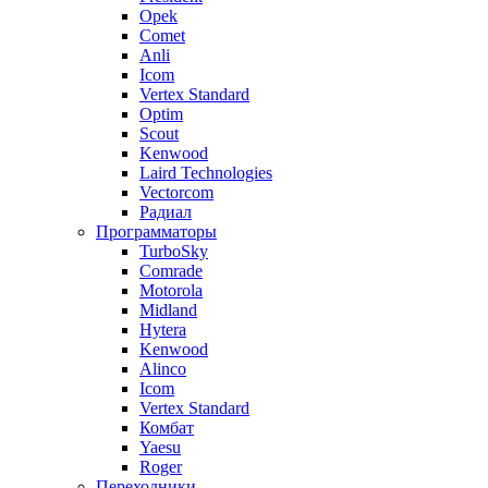
Opek
Comet
Anli
Icom
Vertex Standard
Optim
Scout
Kenwood
Laird Technologies
Vectorcom
Радиал
Программаторы
TurboSky
Comrade
Motorola
Midland
Hytera
Kenwood
Alinco
Icom
Vertex Standard
Комбат
Yaesu
Roger
Переходники