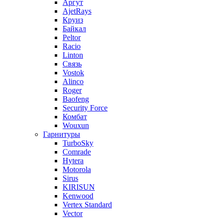
Аргут
AjetRays
Круиз
Байкал
Peltor
Racio
Linton
Связь
Vostok
Alinco
Roger
Baofeng
Security Force
Комбат
Wouxun
Гарнитуры
TurboSky
Comrade
Hytera
Motorola
Sirus
KIRISUN
Kenwood
Vertex Standard
Vector