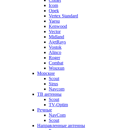
Comet
Icom
Opek
Vertex Standard
Yaesu
Kenwood
Vector
Midland
AjetRays
Vostok
Alinco
Roger
Combat
Wouxun
Морские
Scout
Sirus
Navcom
ТВ антенны
Scout
TV-Optim
Речные
NavCom
Scout
Направленные антенны