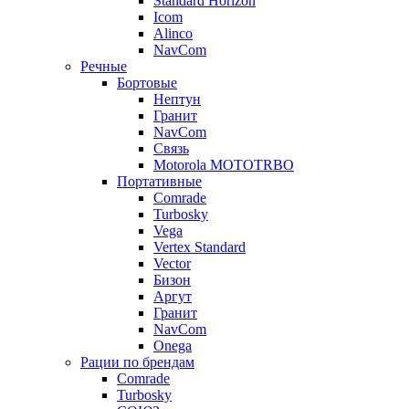
Standard Horizon
Icom
Alinco
NavCom
Речные
Бортовые
Нептун
Гранит
NavCom
Связь
Motorola MOTOTRBO
Портативные
Comrade
Turbosky
Vega
Vertex Standard
Vector
Бизон
Аргут
Гранит
NavCom
Onega
Рации по брендам
Comrade
Turbosky