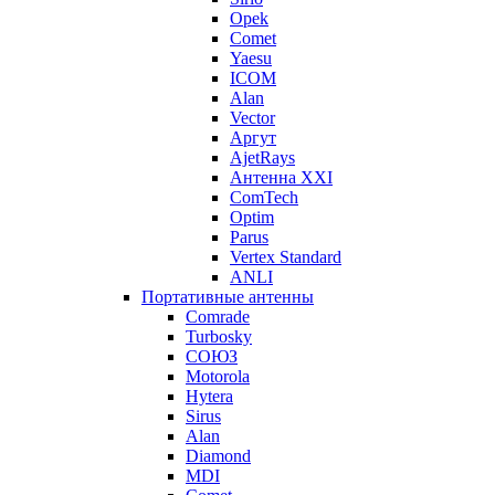
Opek
Comet
Yaesu
ICOM
Alan
Vector
Аргут
AjetRays
Антенна XXI
ComTech
Optim
Parus
Vertex Standard
ANLI
Портативные антенны
Comrade
Turbosky
СОЮЗ
Motorola
Hytera
Sirus
Alan
Diamond
MDI