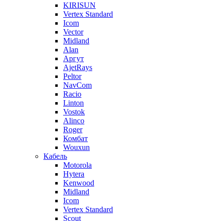
KIRISUN
Vertex Standard
Icom
Vector
Midland
Alan
Аргут
AjetRays
Peltor
NavCom
Racio
Linton
Vostok
Alinco
Roger
Комбат
Wouxun
Кабель
Motorola
Hytera
Kenwood
Midland
Icom
Vertex Standard
Scout