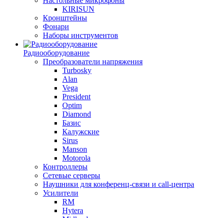
Настольные микрофоны
KIRISUN
Кронштейны
Фонари
Наборы инструментов
Радиооборудование
Преобразователи напряжения
Turbosky
Alan
Vega
President
Optim
Diamond
Базис
Калужские
Sirus
Manson
Motorola
Контроллеры
Сетевые серверы
Наушники для конференц-связи и call-центра
Усилители
RM
Hytera