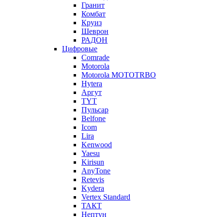
Гранит
Комбат
Круиз
Шеврон
РАДОН
Цифровые
Comrade
Motorola
Motorola MOTOTRBO
Hytera
Аргут
TYT
Пульсар
Belfone
Icom
Lira
Kenwood
Yaesu
Kirisun
AnyTone
Retevis
Kydera
Vertex Standard
ТАКТ
Нептун