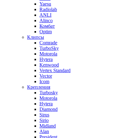
Yaesu
Radiolab
ANLI
Alinco
Комбат
Optim
Клипсы
Comrade
TurboSky
Motorola
Hytera
Kenwood
Vertex Standard
Vector
Icom
Крепления
Turbosky
Motorola
Hytera
Diamond
Sirus
Sirio
Midland
Alan
President