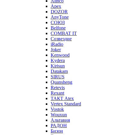
Alinco
Apex
DOZOR
AnyTone
СОЮЗ
Belfone
COMBAT IT
Созвездие
iRadio
Joker
Kenwood
Kydera
Kirisun
Datakam
SIRUS
Quansheng
Retevis
Rexant
ТАКТ Atex
Vertex Standard
Vostok
Wouxun
Альтавия
РАДОН
Бизон