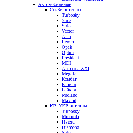
Автомобильные
Си-Би антенны
Turbosky
Sirus
Sirio
Vector
Alan
Lemm
Opek
Optim
President
MDI
Антенна XXI
MegaJet
Комбат
Байкал
Байкал
Midland
Maxrad
КВ, УКВ антенны
Turbosky
Motorola
Hytera
Diamond
Sirio