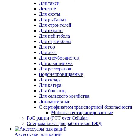
Для такси
Детские
Для охоты
Для рыбалки
Для строителей
Для охраны
Для пейнтбола
Для страйкбола
Для гор
Для леса
Для сноубордистов
Для альпинизма
Для ресторанов
Водонепроницаемые
Для склада
Для катера
Для больниц
Для сельского хозяйства
Локомотивные
С сертификатом транспортной безопасности
Motorola сертифицированные
PoC рации (PTT over Cellular)
Спецкомплект для работников РЖД
Аксессуары для раций