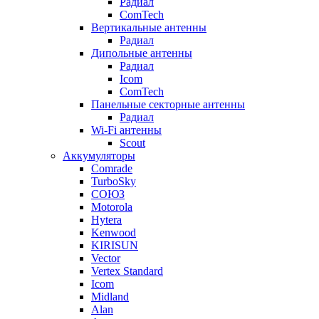
Радиал
ComTech
Вертикальные антенны
Радиал
Дипольные антенны
Радиал
Icom
ComTech
Панельные секторные антенны
Радиал
Wi-Fi антенны
Scout
Аккумуляторы
Comrade
TurboSky
СОЮЗ
Motorola
Hytera
Kenwood
KIRISUN
Vector
Vertex Standard
Icom
Midland
Alan