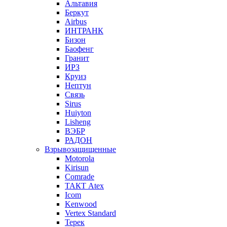
Альтавия
Беркут
Airbus
ИНТРАНК
Бизон
Баофенг
Гранит
ИРЗ
Круиз
Нептун
Связь
Sirus
Huiyton
Lisheng
ВЭБР
РАДОН
Взрывозащищенные
Motorola
Kirisun
Comrade
ТАКТ Atex
Icom
Kenwood
Vertex Standard
Терек