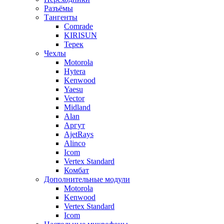
Разъёмы
Тангенты
Comrade
KIRISUN
Терек
Чехлы
Motorola
Hytera
Kenwood
Yaesu
Vector
Midland
Alan
Аргут
AjetRays
Alinco
Icom
Vertex Standard
Комбат
Дополнительные модули
Motorola
Kenwood
Vertex Standard
Icom