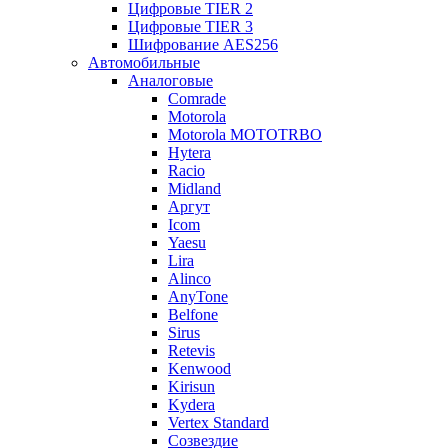
Цифровые TIER 2
Цифровые TIER 3
Шифрование AES256
Автомобильные
Аналоговые
Comrade
Motorola
Motorola MOTOTRBO
Hytera
Racio
Midland
Аргут
Icom
Yaesu
Lira
Alinco
AnyTone
Belfone
Sirus
Retevis
Kenwood
Kirisun
Kydera
Vertex Standard
Созвездие