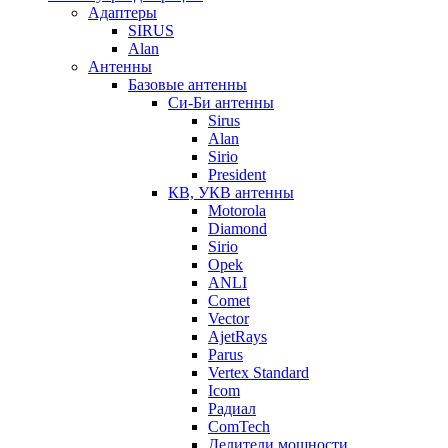
Адаптеры
SIRUS
Alan
Антенны
Базовые антенны
Си-Би антенны
Sirus
Alan
Sirio
President
КВ, УКВ антенны
Motorola
Diamond
Sirio
Opek
ANLI
Comet
Vector
AjetRays
Parus
Vertex Standard
Icom
Радиал
ComTech
Делители мощности