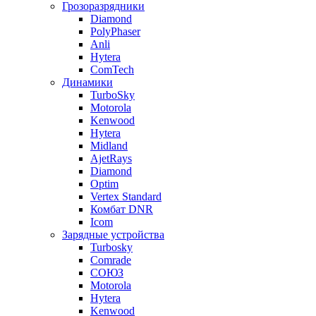
Грозоразрядники
Diamond
PolyPhaser
Anli
Hytera
ComTech
Динамики
TurboSky
Motorola
Kenwood
Hytera
Midland
AjetRays
Diamond
Optim
Vertex Standard
Комбат DNR
Icom
Зарядные устройства
Turbosky
Comrade
СОЮЗ
Motorola
Hytera
Kenwood