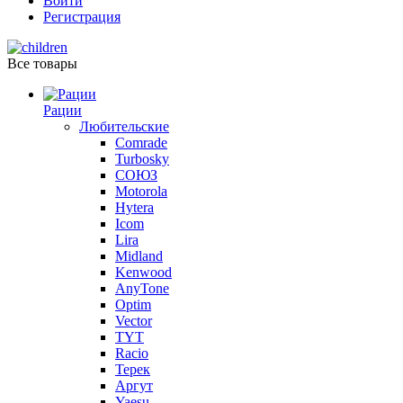
Войти
Регистрация
Все товары
Рации
Любительские
Comrade
Turbosky
СОЮЗ
Motorola
Hytera
Icom
Lira
Midland
Kenwood
AnyTone
Optim
Vector
TYT
Racio
Терек
Аргут
Yaesu