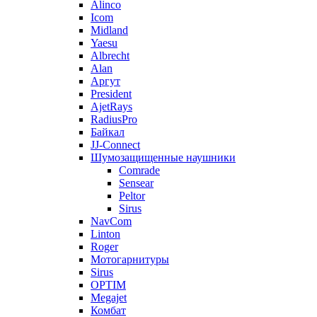
Alinco
Icom
Midland
Yaesu
Albrecht
Alan
Аргут
President
AjetRays
RadiusPro
Байкал
JJ-Connect
Шумозащищенные наушники
Comrade
Sensear
Peltor
Sirus
NavCom
Linton
Roger
Мотогарнитуры
Sirus
OPTIM
Megajet
Комбат