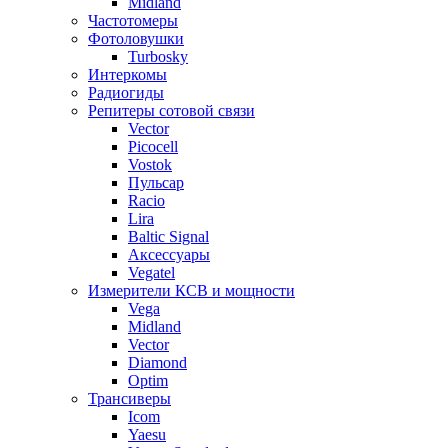
Midland
Частотомеры
Фотоловушки
Turbosky
Интеркомы
Радиогиды
Репитеры сотовой связи
Vector
Picocell
Vostok
Пульсар
Racio
Lira
Baltic Signal
Аксессуары
Vegatel
Измерители КСВ и мощности
Vega
Midland
Vector
Diamond
Optim
Трансиверы
Icom
Yaesu