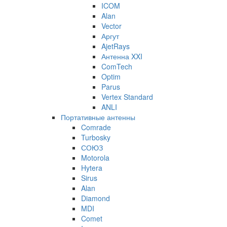
ICOM
Alan
Vector
Аргут
AjetRays
Антенна XXI
ComTech
Optim
Parus
Vertex Standard
ANLI
Портативные антенны
Comrade
Turbosky
СОЮЗ
Motorola
Hytera
Sirus
Alan
Diamond
MDI
Comet