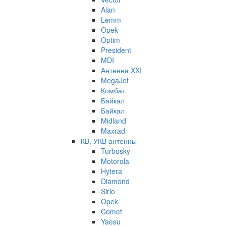
Alan
Lemm
Opek
Optim
President
MDI
Антенна XXI
MegaJet
Комбат
Байкал
Байкал
Midland
Maxrad
КВ, УКВ антенны
Turbosky
Motorola
Hytera
Diamond
Sirio
Opek
Comet
Yaesu