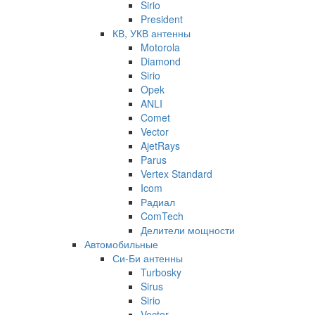
Sirio
President
КВ, УКВ антенны
Motorola
Diamond
Sirio
Opek
ANLI
Comet
Vector
AjetRays
Parus
Vertex Standard
Icom
Радиал
ComTech
Делители мощности
Автомобильные
Си-Би антенны
Turbosky
Sirus
Sirio
Vector