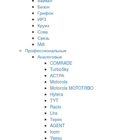
Байкал
Бизон
Грифон
ИРЗ
Круиз
Сова
Связь
Mdi
Профессиональные
Аналоговые
COMRADE
TurboSky
АСТРА
Motorola
Motorola MOTOTRBO
Hytera
TYT
Racio
Lira
Терек
AGENT
Icom
Yaesu