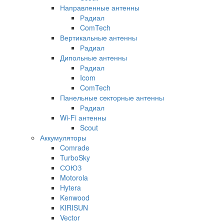
Направленные антенны
Радиал
ComTech
Вертикальные антенны
Радиал
Дипольные антенны
Радиал
Icom
ComTech
Панельные секторные антенны
Радиал
Wi-Fi антенны
Scout
Аккумуляторы
Comrade
TurboSky
СОЮЗ
Motorola
Hytera
Kenwood
KIRISUN
Vector