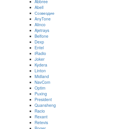
Abbree
Abell
Созвездие
AnyTone
Alinco
Ajetrays
Belfone
Dexp
Entel
iRadio
Joker
Kydera
Linton
Midland
NavCom
Optim
Puxing
President
Quansheng
Racio
Rexant
Retevis
Roger