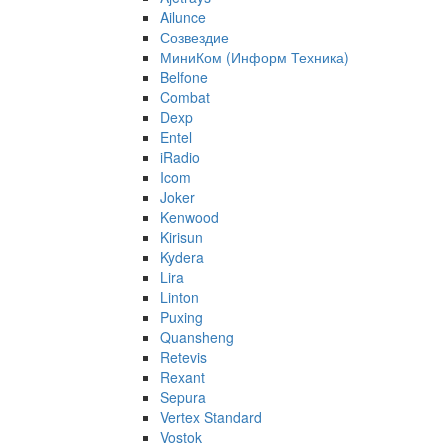
Ailunce
Созвездие
МиниКом (Информ Техника)
Belfone
Combat
Dexp
Entel
iRadio
Icom
Joker
Kenwood
Kirisun
Kydera
Lira
Linton
Puxing
Quansheng
Retevis
Rexant
Sepura
Vertex Standard
Vostok