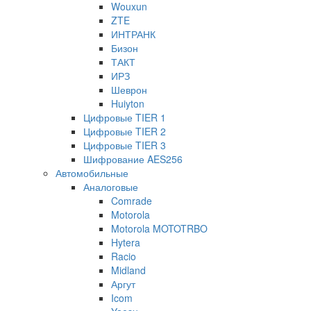
Wouxun
ZTE
ИНТРАНК
Бизон
ТАКТ
ИРЗ
Шеврон
Huiyton
Цифровые TIER 1
Цифровые TIER 2
Цифровые TIER 3
Шифрование AES256
Автомобильные
Аналоговые
Comrade
Motorola
Motorola MOTOTRBO
Hytera
Racio
Midland
Аргут
Icom