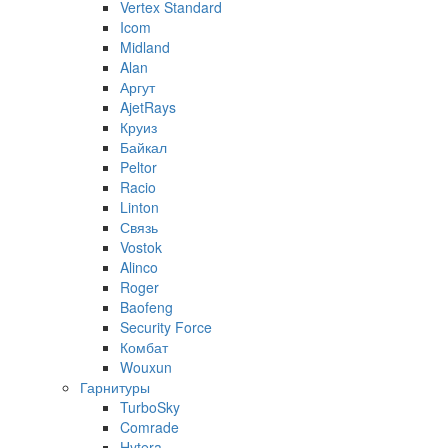
Vertex Standard
Icom
Midland
Alan
Аргут
AjetRays
Круиз
Байкал
Peltor
Racio
Linton
Связь
Vostok
Alinco
Roger
Baofeng
Security Force
Комбат
Wouxun
Гарнитуры
TurboSky
Comrade
Hytera