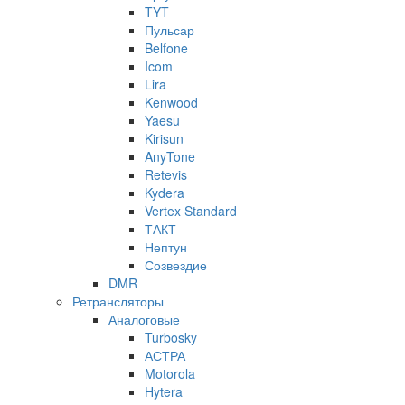
TYT
Пульсар
Belfone
Icom
Lira
Kenwood
Yaesu
Kirisun
AnyTone
Retevis
Kydera
Vertex Standard
ТАКТ
Нептун
Созвездие
DMR
Ретрансляторы
Аналоговые
Turbosky
АСТРА
Motorola
Hytera