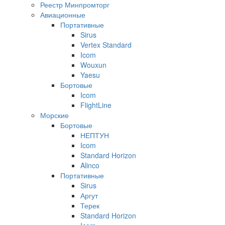
Реестр Минпромторг
Авиационные
Портативные
Sirus
Vertex Standard
Icom
Wouxun
Yaesu
Бортовые
Icom
FlightLine
Морские
Бортовые
НЕПТУН
Icom
Standard Horizon
Alinco
Портативные
Sirus
Аргут
Терек
Standard Horizon