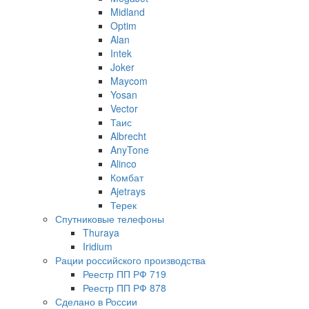
Midland
Optim
Alan
Intek
Joker
Maycom
Yosan
Vector
Таис
Albrecht
AnyTone
Alinco
Комбат
Ajetrays
Терек
Спутниковые телефоны
Thuraya
Iridium
Рации российского производства
Реестр ПП РФ 719
Реестр ПП РФ 878
Сделано в России