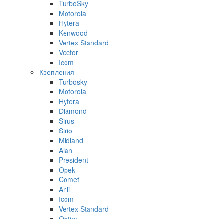
TurboSky
Motorola
Hytera
Kenwood
Vertex Standard
Vector
Icom
Крепления
Turbosky
Motorola
Hytera
Diamond
Sirus
Sirio
Midland
Alan
President
Opek
Comet
Anli
Icom
Vertex Standard
Optim