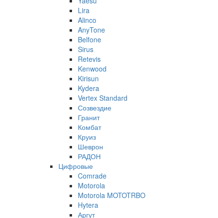
Yaesu
Lira
Alinco
AnyTone
Belfone
Sirus
Retevis
Kenwood
Kirisun
Kydera
Vertex Standard
Созвездие
Гранит
Комбат
Круиз
Шеврон
РАДОН
Цифровые
Comrade
Motorola
Motorola MOTOTRBO
Hytera
Аргут