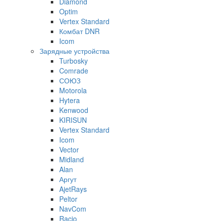
Diamond
Optim
Vertex Standard
Комбат DNR
Icom
Зарядные устройства
Turbosky
Comrade
СОЮЗ
Motorola
Hytera
Kenwood
KIRISUN
Vertex Standard
Icom
Vector
Midland
Alan
Аргут
AjetRays
Peltor
NavCom
Racio