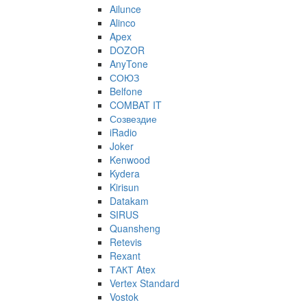
Ailunce
Alinco
Apex
DOZOR
AnyTone
СОЮЗ
Belfone
COMBAT IT
Созвездие
iRadio
Joker
Kenwood
Kydera
Kirisun
Datakam
SIRUS
Quansheng
Retevis
Rexant
ТАКТ Atex
Vertex Standard
Vostok