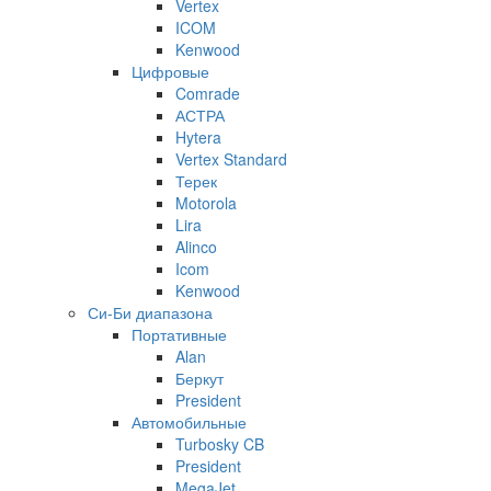
Vertex
ICOM
Kenwood
Цифровые
Comrade
АСТРА
Hytera
Vertex Standard
Терек
Motorola
Lira
Alinco
Icom
Kenwood
Си-Би диапазона
Портативные
Alan
Беркут
President
Автомобильные
Turbosky CB
President
MegaJet