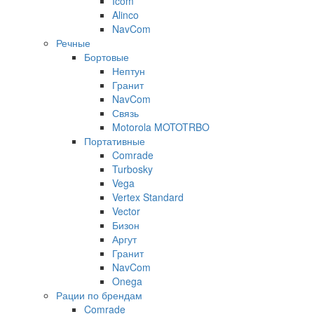
Icom
Alinco
NavCom
Речные
Бортовые
Нептун
Гранит
NavCom
Связь
Motorola MOTOTRBO
Портативные
Comrade
Turbosky
Vega
Vertex Standard
Vector
Бизон
Аргут
Гранит
NavCom
Onega
Рации по брендам
Comrade