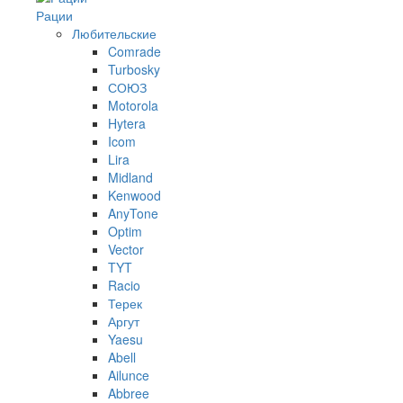
Рации
Любительские
Comrade
Turbosky
СОЮЗ
Motorola
Hytera
Icom
Lira
Midland
Kenwood
AnyTone
Optim
Vector
TYT
Racio
Терек
Аргут
Yaesu
Abell
Ailunce
Abbree