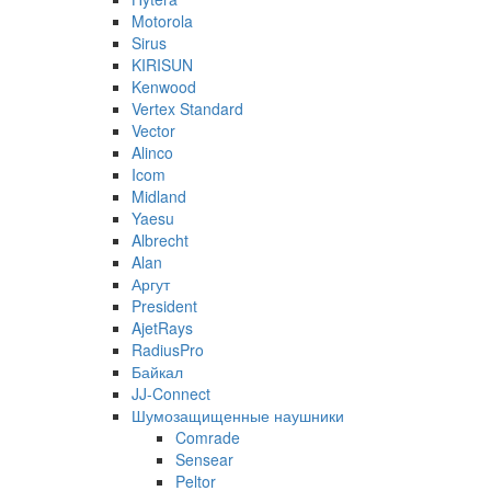
Motorola
Sirus
KIRISUN
Kenwood
Vertex Standard
Vector
Alinco
Icom
Midland
Yaesu
Albrecht
Alan
Аргут
President
AjetRays
RadiusPro
Байкал
JJ-Connect
Шумозащищенные наушники
Comrade
Sensear
Peltor