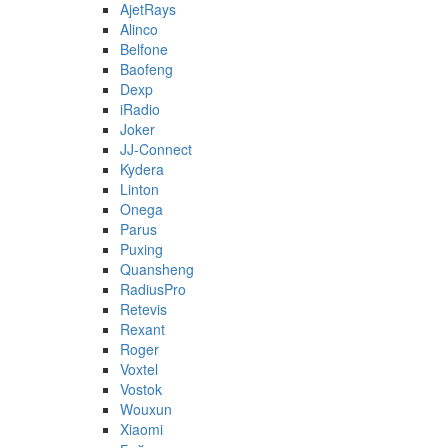
AjetRays
Alinco
Belfone
Baofeng
Dexp
iRadio
Joker
JJ-Connect
Kydera
Linton
Onega
Parus
Puxing
Quansheng
RadiusPro
Retevis
Rexant
Roger
Voxtel
Vostok
Wouxun
Xiaomi