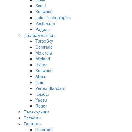
Scout
Kenwood
Laird Technologies
Vectorcom
Радиал
Программаторы
TurboSky
Comrade
Motorola
Midland
Hytera
Kenwood
Alinco
Icom
Vertex Standard
Комбат
Yaesu
Roger
Переходники
Разъёмы
Тангенты
Comrade