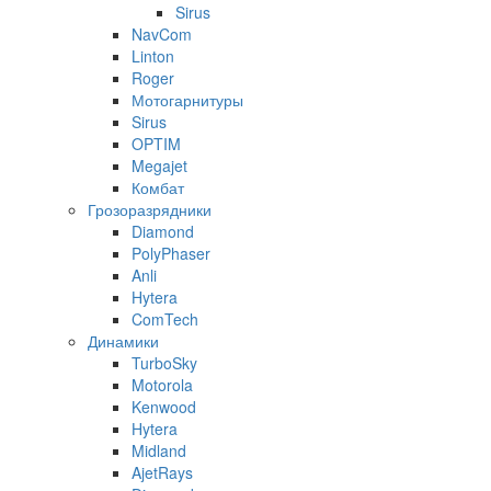
Sirus
NavCom
Linton
Roger
Мотогарнитуры
Sirus
OPTIM
Megajet
Комбат
Грозоразрядники
Diamond
PolyPhaser
Anli
Hytera
ComTech
Динамики
TurboSky
Motorola
Kenwood
Hytera
Midland
AjetRays