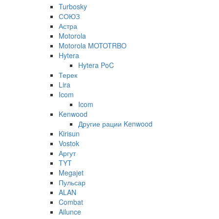
Turbosky
СОЮЗ
Астра
Motorola
Motorola MOTOTRBO
Hytera
Hytera PoC
Терек
Lira
Icom
Icom
Kenwood
Другие рации Kenwood
Kirisun
Vostok
Аргут
TYT
Megajet
Пульсар
ALAN
Combat
Ailunce