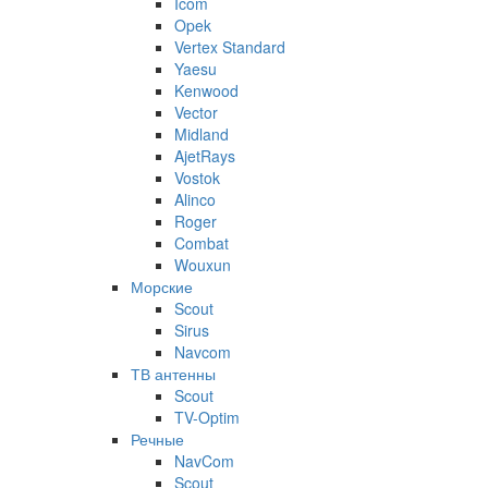
Icom
Opek
Vertex Standard
Yaesu
Kenwood
Vector
Midland
AjetRays
Vostok
Alinco
Roger
Combat
Wouxun
Морские
Scout
Sirus
Navcom
ТВ антенны
Scout
TV-Optim
Речные
NavCom
Scout