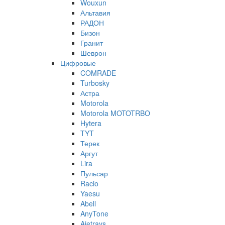
Wouxun
Альтавия
РАДОН
Бизон
Гранит
Шеврон
Цифровые
COMRADE
Turbosky
Астра
Motorola
Motorola MOTOTRBO
Hytera
TYT
Терек
Аргут
Lira
Пульсар
Racio
Yaesu
Abell
AnyTone
Ajetrays