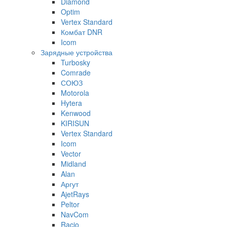
Diamond
Optim
Vertex Standard
Комбат DNR
Icom
Зарядные устройства
Turbosky
Comrade
СОЮЗ
Motorola
Hytera
Kenwood
KIRISUN
Vertex Standard
Icom
Vector
Midland
Alan
Аргут
AjetRays
Peltor
NavCom
Racio