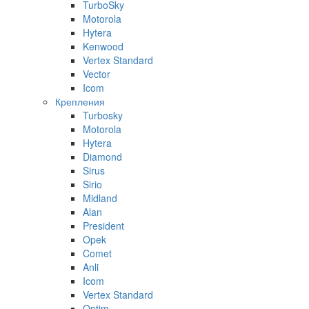
TurboSky
Motorola
Hytera
Kenwood
Vertex Standard
Vector
Icom
Крепления
Turbosky
Motorola
Hytera
Diamond
Sirus
Sirio
Midland
Alan
President
Opek
Comet
Anli
Icom
Vertex Standard
Optim