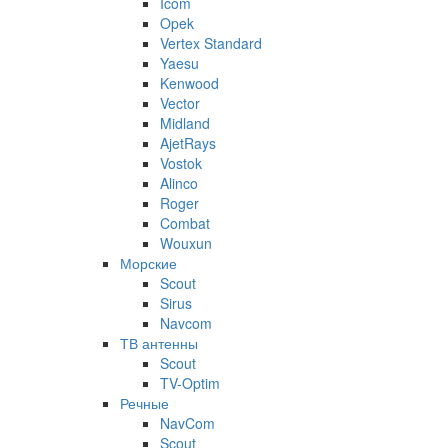
Icom
Opek
Vertex Standard
Yaesu
Kenwood
Vector
Midland
AjetRays
Vostok
Alinco
Roger
Combat
Wouxun
Морские
Scout
Sirus
Navcom
ТВ антенны
Scout
TV-Optim
Речные
NavCom
Scout