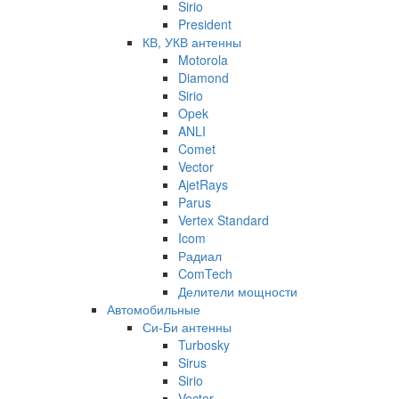
Sirio
President
КВ, УКВ антенны
Motorola
Diamond
Sirio
Opek
ANLI
Comet
Vector
AjetRays
Parus
Vertex Standard
Icom
Радиал
ComTech
Делители мощности
Автомобильные
Си-Би антенны
Turbosky
Sirus
Sirio
Vector