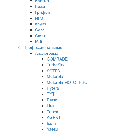
Байкал
Бизон
Грифон
ИРЗ
Круиз
Сова
Связь
Mdi
Профессиональные
Аналоговые
COMRADE
TurboSky
АСТРА
Motorola
Motorola MOTOTRBO
Hytera
TYT
Racio
Lira
Терек
AGENT
Icom
Yaesu