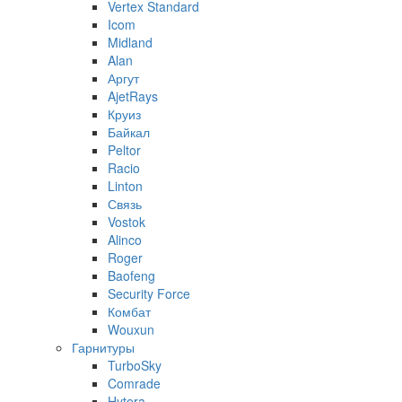
Vertex Standard
Icom
Midland
Alan
Аргут
AjetRays
Круиз
Байкал
Peltor
Racio
Linton
Связь
Vostok
Alinco
Roger
Baofeng
Security Force
Комбат
Wouxun
Гарнитуры
TurboSky
Comrade
Hytera