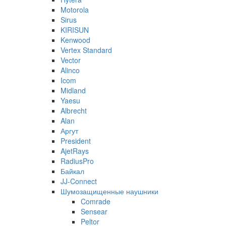
Motorola
Sirus
KIRISUN
Kenwood
Vertex Standard
Vector
Alinco
Icom
Midland
Yaesu
Albrecht
Alan
Аргут
President
AjetRays
RadiusPro
Байкал
JJ-Connect
Шумозащищенные наушники
Comrade
Sensear
Peltor