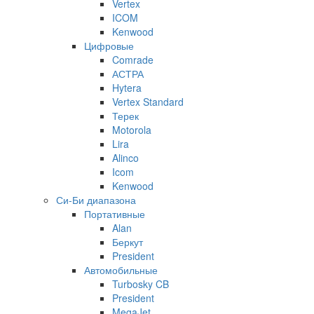
Vertex
ICOM
Kenwood
Цифровые
Comrade
АСТРА
Hytera
Vertex Standard
Терек
Motorola
Lira
Alinco
Icom
Kenwood
Си-Би диапазона
Портативные
Alan
Беркут
President
Автомобильные
Turbosky CB
President
MegaJet