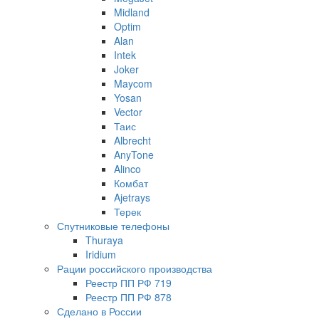
Midland
Optim
Alan
Intek
Joker
Maycom
Yosan
Vector
Таис
Albrecht
AnyTone
Alinco
Комбат
Ajetrays
Терек
Спутниковые телефоны
Thuraya
Iridium
Рации российского производства
Реестр ПП РФ 719
Реестр ПП РФ 878
Сделано в России