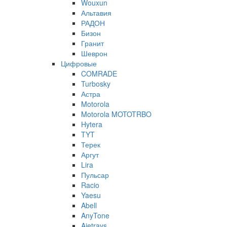
Wouxun
Альтавия
РАДОН
Бизон
Гранит
Шеврон
Цифровые
COMRADE
Turbosky
Астра
Motorola
Motorola MOTOTRBO
Hytera
TYT
Терек
Аргут
Lira
Пульсар
Racio
Yaesu
Abell
AnyTone
Ajetrays