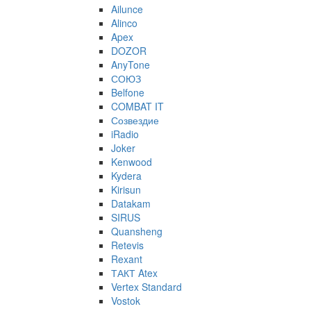
Ailunce
Alinco
Apex
DOZOR
AnyTone
СОЮЗ
Belfone
COMBAT IT
Созвездие
iRadio
Joker
Kenwood
Kydera
Kirisun
Datakam
SIRUS
Quansheng
Retevis
Rexant
ТАКТ Atex
Vertex Standard
Vostok