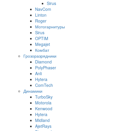
Sirus
NavCom
Linton
Roger
Мотогарнитуры
Sirus
OPTIM
Megajet
Комбат
Грозоразрядники
Diamond
PolyPhaser
Anli
Hytera
ComTech
Динамики
TurboSky
Motorola
Kenwood
Hytera
Midland
AjetRays