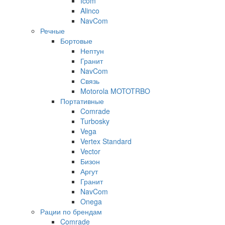
Icom
Alinco
NavCom
Речные
Бортовые
Нептун
Гранит
NavCom
Связь
Motorola MOTOTRBO
Портативные
Comrade
Turbosky
Vega
Vertex Standard
Vector
Бизон
Аргут
Гранит
NavCom
Onega
Рации по брендам
Comrade