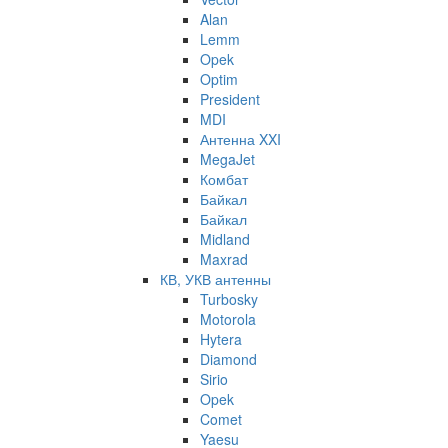
Alan
Lemm
Opek
Optim
President
MDI
Антенна XXI
MegaJet
Комбат
Байкал
Байкал
Midland
Maxrad
КВ, УКВ антенны
Turbosky
Motorola
Hytera
Diamond
Sirio
Opek
Comet
Yaesu