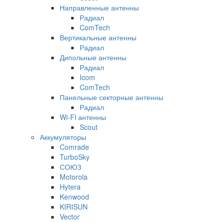
Направленные антенны
Радиал
ComTech
Вертикальные антенны
Радиал
Дипольные антенны
Радиал
Icom
ComTech
Панельные секторные антенны
Радиал
Wi-Fi антенны
Scout
Аккумуляторы
Comrade
TurboSky
СОЮЗ
Motorola
Hytera
Kenwood
KIRISUN
Vector