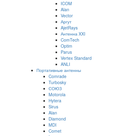
ICOM
Alan
Vector
Аргут
AjetRays
Антенна XXI
ComTech
Optim
Parus
Vertex Standard
ANLI
Портативные антенны
Comrade
Turbosky
СОЮЗ
Motorola
Hytera
Sirus
Alan
Diamond
MDI
Comet