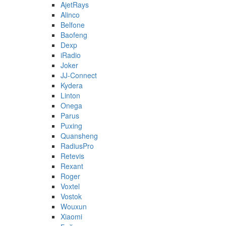
AjetRays
Alinco
Belfone
Baofeng
Dexp
iRadio
Joker
JJ-Connect
Kydera
Linton
Onega
Parus
Puxing
Quansheng
RadiusPro
Retevis
Rexant
Roger
Voxtel
Vostok
Wouxun
Xiaomi