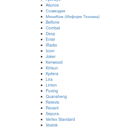
Ailunce
Созвездие
МиниКом (Информ Техника)
Belfone
Combat
Dexp
Entel
iRadio
Icom
Joker
Kenwood
Kirisun
Kydera
Lira
Linton
Puxing
Quansheng
Retevis
Rexant
Sepura
Vertex Standard
Vostok