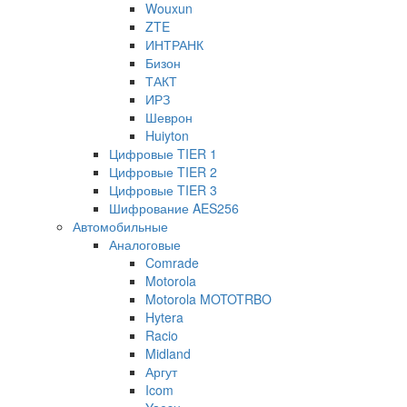
Wouxun
ZTE
ИНТРАНК
Бизон
ТАКТ
ИРЗ
Шеврон
Huiyton
Цифровые TIER 1
Цифровые TIER 2
Цифровые TIER 3
Шифрование AES256
Автомобильные
Аналоговые
Comrade
Motorola
Motorola MOTOTRBO
Hytera
Racio
Midland
Аргут
Icom