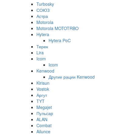
Turbosky
СОЮЗ
Астра
Motorola
Motorola MOTOTRBO
Hytera
Hytera PoC
Терек
Lira
Icom
Icom
Kenwood
Другие рации Kenwood
Kirisun
Vostok
Аргут
TYT
Megajet
Пульсар
ALAN
Combat
Ailunce