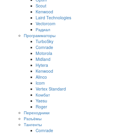
Scout
Kenwood
Laird Technologies
Vectorcom
Радиал
Программаторы
TurboSky
Comrade
Motorola
Midland
Hytera
Kenwood
Alinco
Icom
Vertex Standard
Комбат
Yaesu
Roger
Переходники
Разъёмы
Тангенты
Comrade