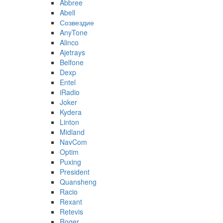
Abbree
Abell
Созвездие
AnyTone
Alinco
Ajetrays
Belfone
Dexp
Entel
iRadio
Joker
Kydera
Linton
Midland
NavCom
Optim
Puxing
President
Quansheng
Racio
Rexant
Retevis
Roger