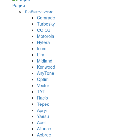
Рации
Любительские
Comrade
Turbosky
СОЮЗ
Motorola
Hytera
Icom
Lira
Midland
Kenwood
AnyTone
Optim
Vector
TYT
Racio
Терек
Аргут
Yaesu
Abell
Ailunce
Abbree