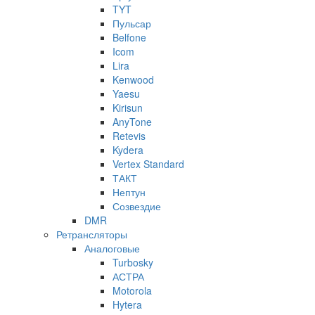
TYT
Пульсар
Belfone
Icom
Lira
Kenwood
Yaesu
Kirisun
AnyTone
Retevis
Kydera
Vertex Standard
ТАКТ
Нептун
Созвездие
DMR
Ретрансляторы
Аналоговые
Turbosky
АСТРА
Motorola
Hytera