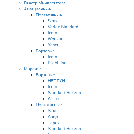
Реестр Минпромторг
Авиационные
Портативные
Sirus
Vertex Standard
Icom
Wouxun
Yaesu
Бортовые
Icom
FlightLine
Морские
Бортовые
НЕПТУН
Icom
Standard Horizon
Alinco
Портативные
Sirus
Аргут
Терек
Standard Horizon