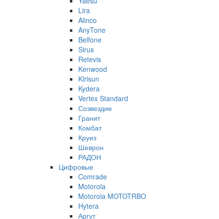
Yaesu
Lira
Alinco
AnyTone
Belfone
Sirus
Retevis
Kenwood
Kirisun
Kydera
Vertex Standard
Созвездие
Гранит
Комбат
Круиз
Шеврон
РАДОН
Цифровые
Comrade
Motorola
Motorola MOTOTRBO
Hytera
Аргут