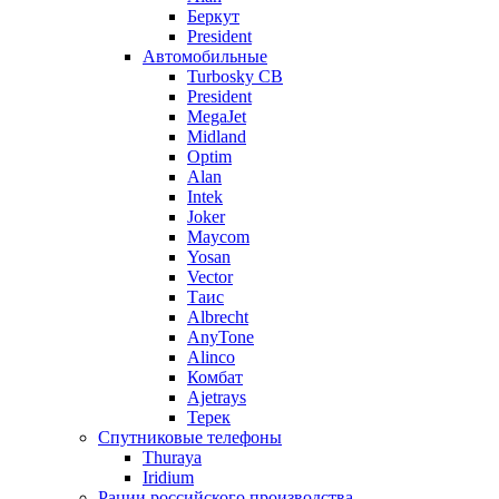
Беркут
President
Автомобильные
Turbosky CB
President
MegaJet
Midland
Optim
Alan
Intek
Joker
Maycom
Yosan
Vector
Таис
Albrecht
AnyTone
Alinco
Комбат
Ajetrays
Терек
Спутниковые телефоны
Thuraya
Iridium
Рации российского производства