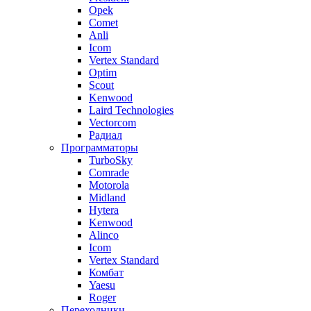
Opek
Comet
Anli
Icom
Vertex Standard
Optim
Scout
Kenwood
Laird Technologies
Vectorcom
Радиал
Программаторы
TurboSky
Comrade
Motorola
Midland
Hytera
Kenwood
Alinco
Icom
Vertex Standard
Комбат
Yaesu
Roger
Переходники