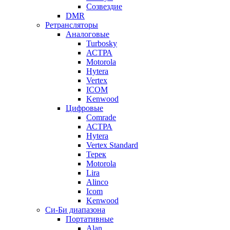
Созвездие
DMR
Ретрансляторы
Аналоговые
Turbosky
АСТРА
Motorola
Hytera
Vertex
ICOM
Kenwood
Цифровые
Comrade
АСТРА
Hytera
Vertex Standard
Терек
Motorola
Lira
Alinco
Icom
Kenwood
Си-Би диапазона
Портативные
Alan