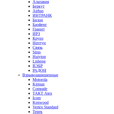
Альтавия
Беркут
Airbus
ИНТРАНК
Бизон
Баофенг
Гранит
ИРЗ
Круиз
Нептун
Связь
Sirus
Huiyton
Lisheng
ВЭБР
РАДОН
Взрывозащищенные
Motorola
Kirisun
Comrade
ТАКТ Atex
Icom
Kenwood
Vertex Standard
Терек