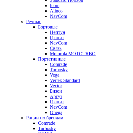
Standard Horizon
Icom
Alinco
NavCom
Речные
Бортовые
Нептун
Гранит
NavCom
Связь
Motorola MOTOTRBO
Портативные
Comrade
Turbosky
Vega
Vertex Standard
Vector
Бизон
Аргут
Гранит
NavCom
Onega
Рации по брендам
Comrade
Turbosky