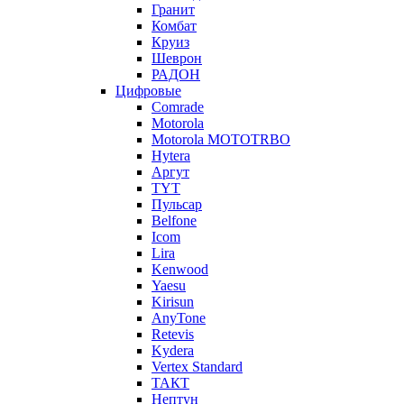
Гранит
Комбат
Круиз
Шеврон
РАДОН
Цифровые
Comrade
Motorola
Motorola MOTOTRBO
Hytera
Аргут
TYT
Пульсар
Belfone
Icom
Lira
Kenwood
Yaesu
Kirisun
AnyTone
Retevis
Kydera
Vertex Standard
ТАКТ
Нептун