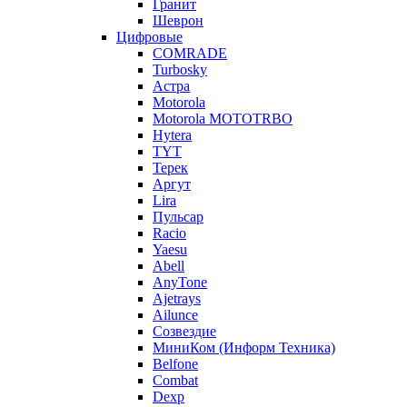
Гранит
Шеврон
Цифровые
COMRADE
Turbosky
Астра
Motorola
Motorola MOTOTRBO
Hytera
TYT
Терек
Аргут
Lira
Пульсар
Racio
Yaesu
Abell
AnyTone
Ajetrays
Ailunce
Созвездие
МиниКом (Информ Техника)
Belfone
Combat
Dexp