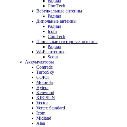
Радиал
ComTech
Вертикальные антенны
Радиал
Дипольные антенны
Радиал
Icom
ComTech
Панельные секторные антенны
Радиал
Wi-Fi антенны
Scout
Аккумуляторы
Comrade
TurboSky
СОЮЗ
Motorola
Hytera
Kenwood
KIRISUN
Vector
Vertex Standard
Icom
Midland
Alan