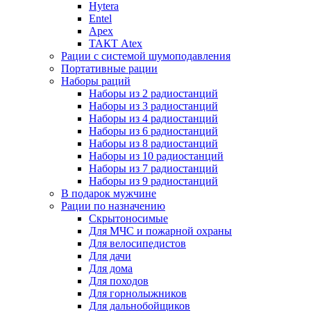
Hytera
Entel
Apex
ТАКТ Atex
Рации с системой шумоподавления
Портативные рации
Наборы раций
Наборы из 2 радиостанций
Наборы из 3 радиостанций
Наборы из 4 радиостанций
Наборы из 6 радиостанций
Наборы из 8 радиостанций
Наборы из 10 радиостанций
Наборы из 7 радиостанций
Наборы из 9 радиостанций
В подарок мужчине
Рации по назначению
Скрытоносимые
Для МЧС и пожарной охраны
Для велосипедистов
Для дачи
Для дома
Для походов
Для горнолыжников
Для дальнобойщиков