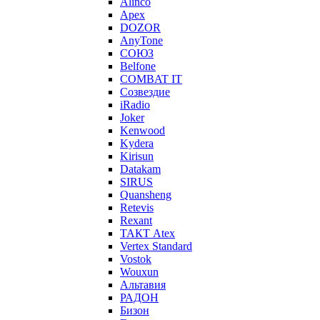
Alinco
Apex
DOZOR
AnyTone
СОЮЗ
Belfone
COMBAT IT
Созвездие
iRadio
Joker
Kenwood
Kydera
Kirisun
Datakam
SIRUS
Quansheng
Retevis
Rexant
ТАКТ Atex
Vertex Standard
Vostok
Wouxun
Альтавия
РАДОН
Бизон