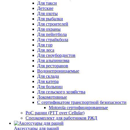
Для такси
Детские
Для охоты
Для рыбалки
Для строителей
Для охраны
Для пейнтбола
Для страйкбола
Для гор
Для леса
Для сноубордистов
Для альпинизма
Для ресторанов
Водонепроницаемые
Для склада
Для катера
Для больниц
Для сельского хозяйства
Локомотивные
С сертификатом транспортной безопасности
Motorola сертифицированные
PoC рации (PTT over Cellular)
Спецкомплект для работников РЖД
Аксессуары для раций