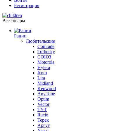
Войти
Регистрация
Все товары
Рации
Любительские
Comrade
Turbosky
СОЮЗ
Motorola
Hytera
Icom
Lira
Midland
Kenwood
AnyTone
Optim
Vector
TYT
Racio
Терек
Аргут
Yaesu