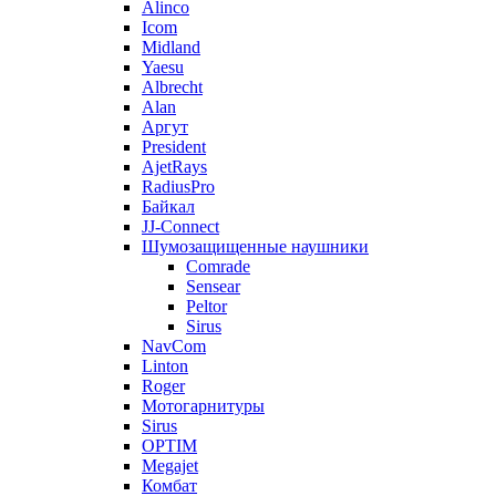
Alinco
Icom
Midland
Yaesu
Albrecht
Alan
Аргут
President
AjetRays
RadiusPro
Байкал
JJ-Connect
Шумозащищенные наушники
Comrade
Sensear
Peltor
Sirus
NavCom
Linton
Roger
Мотогарнитуры
Sirus
OPTIM
Megajet
Комбат