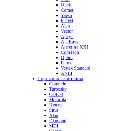
Opek
Comet
Yaesu
ICOM
Alan
Vector
Аргут
AjetRays
Антенна XXI
ComTech
Optim
Parus
Vertex Standard
ANLI
Портативные антенны
Comrade
Turbosky
СОЮЗ
Motorola
Hytera
Sirus
Alan
Diamond
MDI