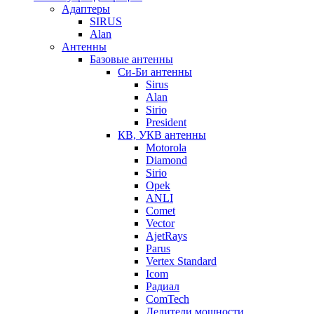
Адаптеры
SIRUS
Alan
Антенны
Базовые антенны
Си-Би антенны
Sirus
Alan
Sirio
President
КВ, УКВ антенны
Motorola
Diamond
Sirio
Opek
ANLI
Comet
Vector
AjetRays
Parus
Vertex Standard
Icom
Радиал
ComTech
Делители мощности