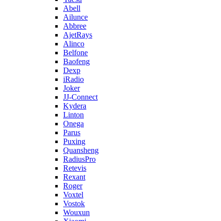
Abell
Ailunce
Abbree
AjetRays
Alinco
Belfone
Baofeng
Dexp
iRadio
Joker
JJ-Connect
Kydera
Linton
Onega
Parus
Puxing
Quansheng
RadiusPro
Retevis
Rexant
Roger
Voxtel
Vostok
Wouxun