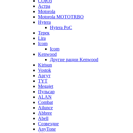
СОЮЗ
Астра
Motorola
Motorola MOTOTRBO
Hytera
Hytera PoC
Терек
Lira
Icom
Icom
Kenwood
Другие рации Kenwood
Kirisun
Vostok
Аргут
TYT
Megajet
Пульсар
ALAN
Combat
Ailunce
Abbree
Abell
Созвездие
AnyTone