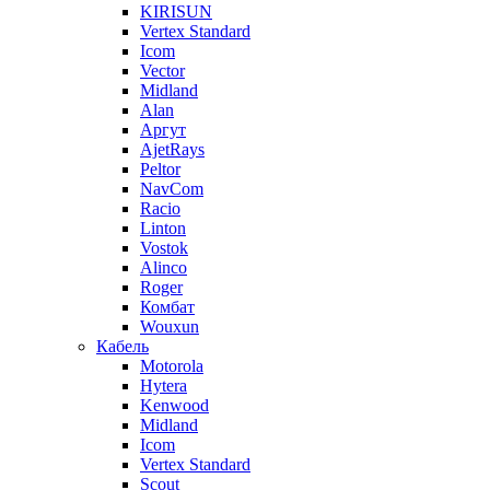
KIRISUN
Vertex Standard
Icom
Vector
Midland
Alan
Аргут
AjetRays
Peltor
NavCom
Racio
Linton
Vostok
Alinco
Roger
Комбат
Wouxun
Кабель
Motorola
Hytera
Kenwood
Midland
Icom
Vertex Standard
Scout