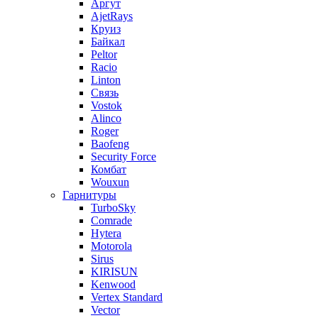
Аргут
AjetRays
Круиз
Байкал
Peltor
Racio
Linton
Связь
Vostok
Alinco
Roger
Baofeng
Security Force
Комбат
Wouxun
Гарнитуры
TurboSky
Comrade
Hytera
Motorola
Sirus
KIRISUN
Kenwood
Vertex Standard
Vector