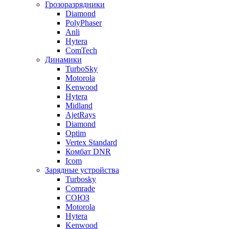
Грозоразрядники
Diamond
PolyPhaser
Anli
Hytera
ComTech
Динамики
TurboSky
Motorola
Kenwood
Hytera
Midland
AjetRays
Diamond
Optim
Vertex Standard
Комбат DNR
Icom
Зарядные устройства
Turbosky
Comrade
СОЮЗ
Motorola
Hytera
Kenwood