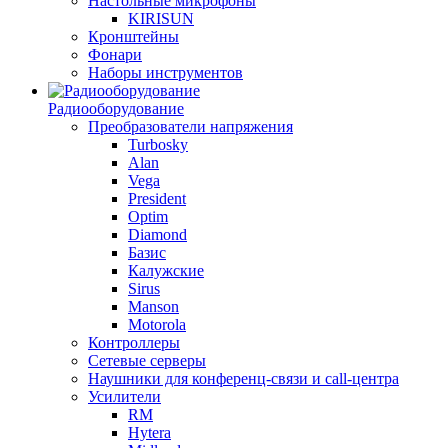
Настольные микрофоны
KIRISUN
Кронштейны
Фонари
Наборы инструментов
Радиооборудование
Преобразователи напряжения
Turbosky
Alan
Vega
President
Optim
Diamond
Базис
Калужские
Sirus
Manson
Motorola
Контроллеры
Сетевые серверы
Наушники для конференц-связи и call-центра
Усилители
RM
Hytera