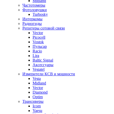
Midland
Частотомеры
Фотоловушки
Turbosky
Интеркомы
Радиогиды
Репитеры сотовой связи
Vector
Picocell
Vostok
Пульсар
Racio
Lira
Baltic Signal
Аксессуары
Vegatel
Измерители КСВ и мощности
Vega
Midland
Vector
Diamond
Optim
Трансиверы
Icom
Yaesu