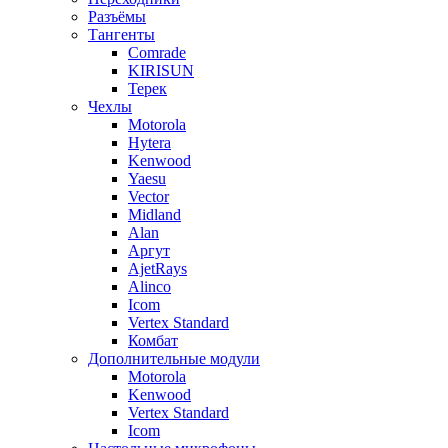
Разъёмы
Тангенты
Comrade
KIRISUN
Терек
Чехлы
Motorola
Hytera
Kenwood
Yaesu
Vector
Midland
Alan
Аргут
AjetRays
Alinco
Icom
Vertex Standard
Комбат
Дополнительные модули
Motorola
Kenwood
Vertex Standard
Icom