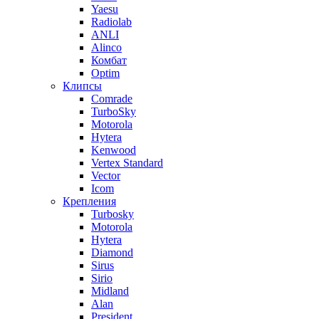
Yaesu
Radiolab
ANLI
Alinco
Комбат
Optim
Клипсы
Comrade
TurboSky
Motorola
Hytera
Kenwood
Vertex Standard
Vector
Icom
Крепления
Turbosky
Motorola
Hytera
Diamond
Sirus
Sirio
Midland
Alan
President