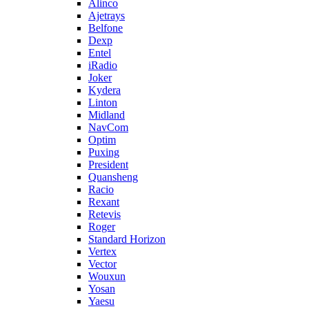
Alinco
Ajetrays
Belfone
Dexp
Entel
iRadio
Joker
Kydera
Linton
Midland
NavCom
Optim
Puxing
President
Quansheng
Racio
Rexant
Retevis
Roger
Standard Horizon
Vertex
Vector
Wouxun
Yosan
Yaesu