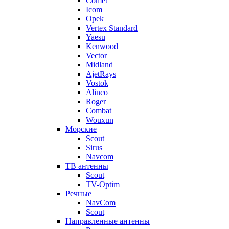
Comet
Icom
Opek
Vertex Standard
Yaesu
Kenwood
Vector
Midland
AjetRays
Vostok
Alinco
Roger
Combat
Wouxun
Морские
Scout
Sirus
Navcom
ТВ антенны
Scout
TV-Optim
Речные
NavCom
Scout
Направленные антенны