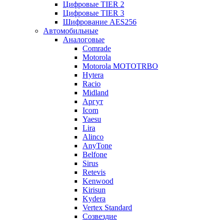
Цифровые TIER 2
Цифровые TIER 3
Шифрование AES256
Автомобильные
Аналоговые
Comrade
Motorola
Motorola MOTOTRBO
Hytera
Racio
Midland
Аргут
Icom
Yaesu
Lira
Alinco
AnyTone
Belfone
Sirus
Retevis
Kenwood
Kirisun
Kydera
Vertex Standard
Созвездие