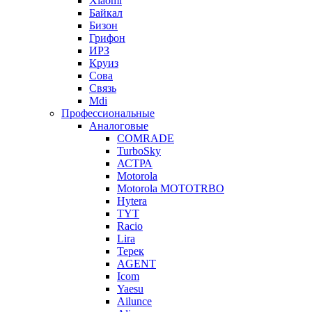
Xiaomi
Байкал
Бизон
Грифон
ИРЗ
Круиз
Сова
Связь
Mdi
Профессиональные
Аналоговые
COMRADE
TurboSky
АСТРА
Motorola
Motorola MOTOTRBO
Hytera
TYT
Racio
Lira
Терек
AGENT
Icom
Yaesu
Ailunce