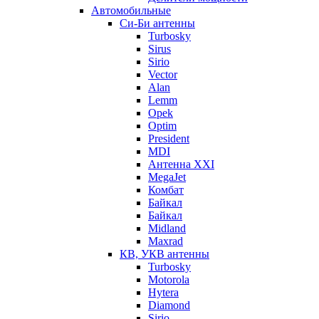
Автомобильные
Си-Би антенны
Turbosky
Sirus
Sirio
Vector
Alan
Lemm
Opek
Optim
President
MDI
Антенна XXI
MegaJet
Комбат
Байкал
Байкал
Midland
Maxrad
КВ, УКВ антенны
Turbosky
Motorola
Hytera
Diamond
Sirio