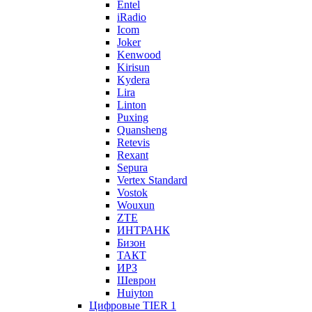
Entel
iRadio
Icom
Joker
Kenwood
Kirisun
Kydera
Lira
Linton
Puxing
Quansheng
Retevis
Rexant
Sepura
Vertex Standard
Vostok
Wouxun
ZTE
ИНТРАНК
Бизон
ТАКТ
ИРЗ
Шеврон
Huiyton
Цифровые TIER 1