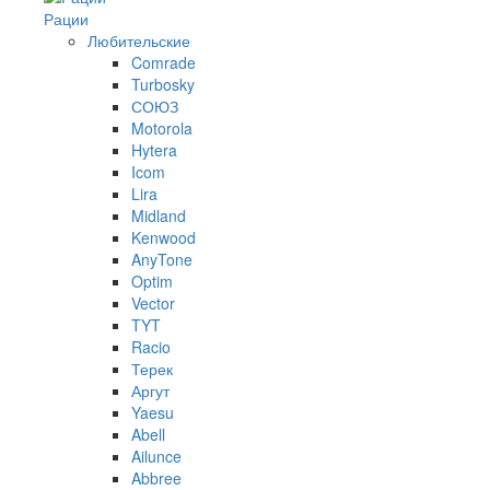
Рации
Любительские
Comrade
Turbosky
СОЮЗ
Motorola
Hytera
Icom
Lira
Midland
Kenwood
AnyTone
Optim
Vector
TYT
Racio
Терек
Аргут
Yaesu
Abell
Ailunce
Abbree