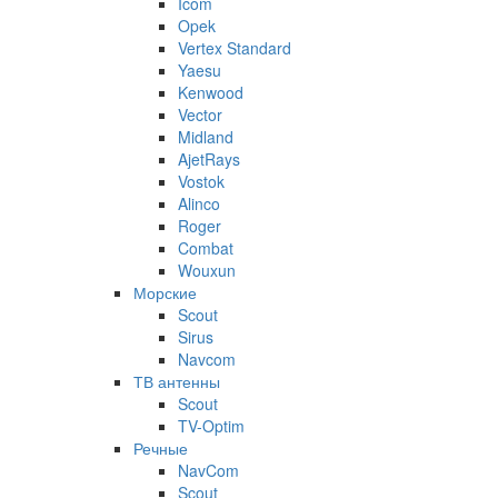
Icom
Opek
Vertex Standard
Yaesu
Kenwood
Vector
Midland
AjetRays
Vostok
Alinco
Roger
Combat
Wouxun
Морские
Scout
Sirus
Navcom
ТВ антенны
Scout
TV-Optim
Речные
NavCom
Scout