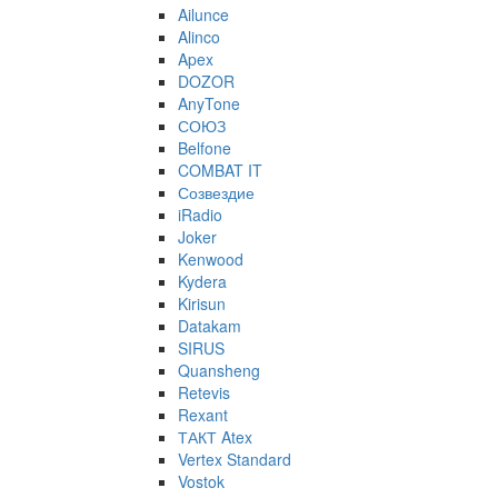
Ailunce
Alinco
Apex
DOZOR
AnyTone
СОЮЗ
Belfone
COMBAT IT
Созвездие
iRadio
Joker
Kenwood
Kydera
Kirisun
Datakam
SIRUS
Quansheng
Retevis
Rexant
ТАКТ Atex
Vertex Standard
Vostok