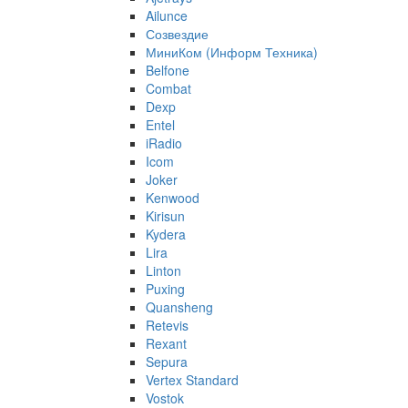
Ailunce
Созвездие
МиниКом (Информ Техника)
Belfone
Combat
Dexp
Entel
iRadio
Icom
Joker
Kenwood
Kirisun
Kydera
Lira
Linton
Puxing
Quansheng
Retevis
Rexant
Sepura
Vertex Standard
Vostok