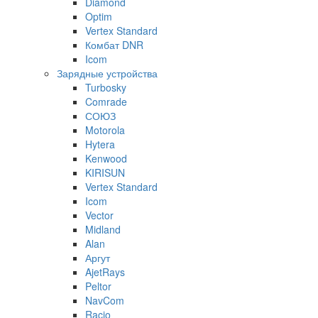
Diamond
Optim
Vertex Standard
Комбат DNR
Icom
Зарядные устройства
Turbosky
Comrade
СОЮЗ
Motorola
Hytera
Kenwood
KIRISUN
Vertex Standard
Icom
Vector
Midland
Alan
Аргут
AjetRays
Peltor
NavCom
Racio