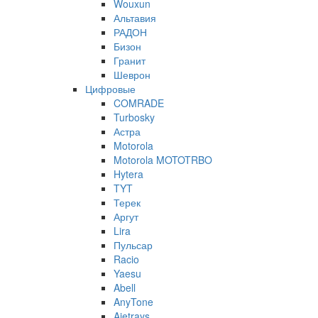
Wouxun
Альтавия
РАДОН
Бизон
Гранит
Шеврон
Цифровые
COMRADE
Turbosky
Астра
Motorola
Motorola MOTOTRBO
Hytera
TYT
Терек
Аргут
Lira
Пульсар
Racio
Yaesu
Abell
AnyTone
Ajetrays