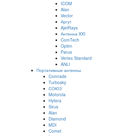
ICOM
Alan
Vector
Аргут
AjetRays
Антенна XXI
ComTech
Optim
Parus
Vertex Standard
ANLI
Портативные антенны
Comrade
Turbosky
СОЮЗ
Motorola
Hytera
Sirus
Alan
Diamond
MDI
Comet