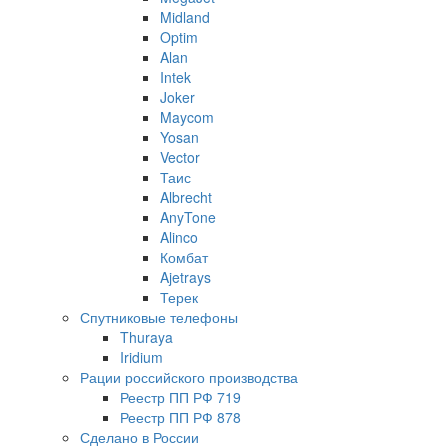
Midland
Optim
Alan
Intek
Joker
Maycom
Yosan
Vector
Таис
Albrecht
AnyTone
Alinco
Комбат
Ajetrays
Терек
Спутниковые телефоны
Thuraya
Iridium
Рации российского производства
Реестр ПП РФ 719
Реестр ПП РФ 878
Сделано в России