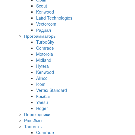
Scout
Kenwood
Laird Technologies
Vectorcom
Радиал
Программаторы
TurboSky
Comrade
Motorola
Midland
Hytera
Kenwood
Alinco
Icom
Vertex Standard
Комбат
Yaesu
Roger
Переходники
Разъёмы
Тангенты
Comrade