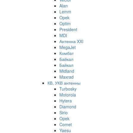
Alan
Lemm
Opek
Optim
President
MDI
Антенна XXI
MegaJet
Комбат
Байкал
Байкал
Midland
Maxrad
КВ, УКВ антенны
Turbosky
Motorola
Hytera
Diamond
Sirio
Opek
Comet
Yaesu