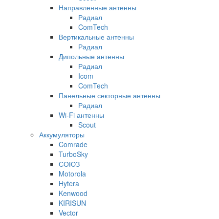
Направленные антенны
Радиал
ComTech
Вертикальные антенны
Радиал
Дипольные антенны
Радиал
Icom
ComTech
Панельные секторные антенны
Радиал
Wi-Fi антенны
Scout
Аккумуляторы
Comrade
TurboSky
СОЮЗ
Motorola
Hytera
Kenwood
KIRISUN
Vector