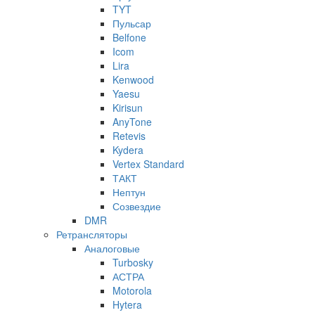
TYT
Пульсар
Belfone
Icom
Lira
Kenwood
Yaesu
Kirisun
AnyTone
Retevis
Kydera
Vertex Standard
ТАКТ
Нептун
Созвездие
DMR
Ретрансляторы
Аналоговые
Turbosky
АСТРА
Motorola
Hytera