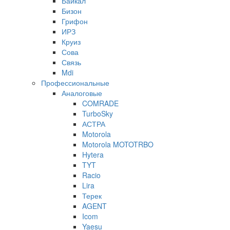
Байкал
Бизон
Грифон
ИРЗ
Круиз
Сова
Связь
Mdi
Профессиональные
Аналоговые
COMRADE
TurboSky
АСТРА
Motorola
Motorola MOTOTRBO
Hytera
TYT
Racio
Lira
Терек
AGENT
Icom
Yaesu