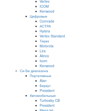
Vertex
ICOM
Kenwood
Цифровые
Comrade
АСТРА
Hytera
Vertex Standard
Терек
Motorola
Lira
Alinco
Icom
Kenwood
Си-Би диапазона
Портативные
Alan
Беркут
President
Автомобильные
Turbosky CB
President
MegaJet