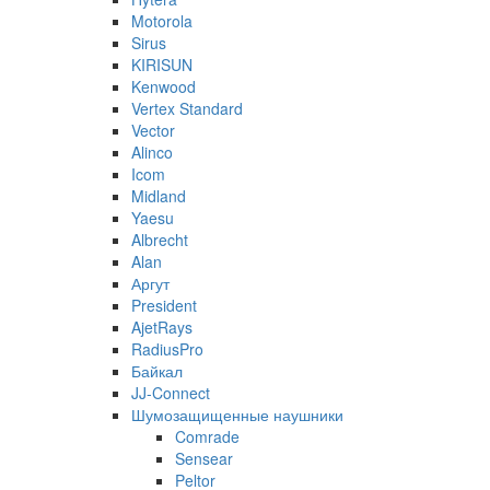
Motorola
Sirus
KIRISUN
Kenwood
Vertex Standard
Vector
Alinco
Icom
Midland
Yaesu
Albrecht
Alan
Аргут
President
AjetRays
RadiusPro
Байкал
JJ-Connect
Шумозащищенные наушники
Comrade
Sensear
Peltor