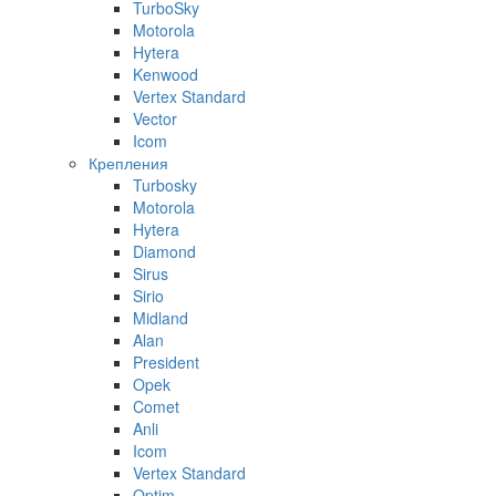
TurboSky
Motorola
Hytera
Kenwood
Vertex Standard
Vector
Icom
Крепления
Turbosky
Motorola
Hytera
Diamond
Sirus
Sirio
Midland
Alan
President
Opek
Comet
Anli
Icom
Vertex Standard
Optim