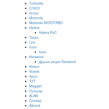
Turbosky
СОЮЗ
Астра
Motorola
Motorola MOTOTRBO
Hytera
Hytera PoC
Терек
Lira
Icom
Icom
Kenwood
Другие рации Kenwood
Kirisun
Vostok
Аргут
TYT
Megajet
Пульсар
ALAN
Combat
Ailunce