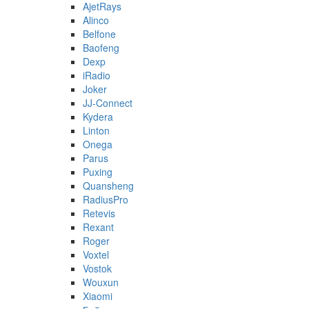
AjetRays
Alinco
Belfone
Baofeng
Dexp
iRadio
Joker
JJ-Connect
Kydera
Linton
Onega
Parus
Puxing
Quansheng
RadiusPro
Retevis
Rexant
Roger
Voxtel
Vostok
Wouxun
Xiaomi