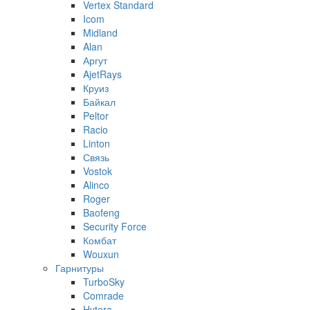
Vertex Standard
Icom
Midland
Alan
Аргут
AjetRays
Круиз
Байкал
Peltor
Racio
Linton
Связь
Vostok
Alinco
Roger
Baofeng
Security Force
Комбат
Wouxun
Гарнитуры
TurboSky
Comrade
Hytera