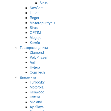
Sirus
NavCom
Linton
Roger
Мотогарнитуры
Sirus
OPTIM
Megajet
Комбат
Грозоразрядники
Diamond
PolyPhaser
Anli
Hytera
ComTech
Динамики
TurboSky
Motorola
Kenwood
Hytera
Midland
AjetRays