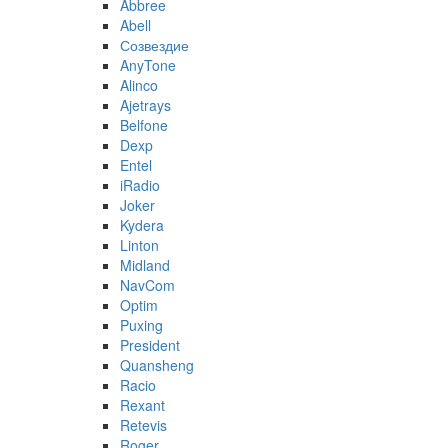
Abbree
Abell
Созвездие
AnyTone
Alinco
Ajetrays
Belfone
Dexp
Entel
iRadio
Joker
Kydera
Linton
Midland
NavCom
Optim
Puxing
President
Quansheng
Racio
Rexant
Retevis
Roger