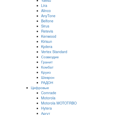
Yaesu
Lira
Alinco
AnyTone
Belfone
Sirus
Retevis
Kenwood
Kirisun
Kydera
Vertex Standard
Созвездие
Гранит
Комбат
Круиз
Шеврон
РАДОН
Цифровые
Comrade
Motorola
Motorola MOTOTRBO
Hytera
Аргут