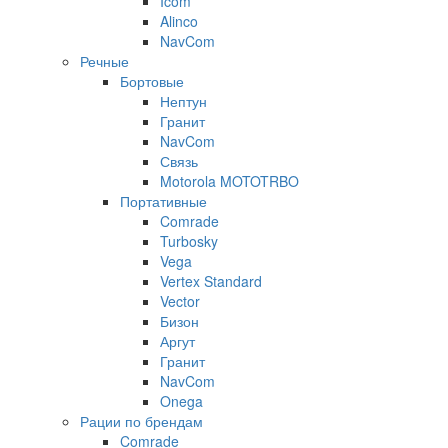
Icom
Alinco
NavCom
Речные
Бортовые
Нептун
Гранит
NavCom
Связь
Motorola MOTOTRBO
Портативные
Comrade
Turbosky
Vega
Vertex Standard
Vector
Бизон
Аргут
Гранит
NavCom
Onega
Рации по брендам
Comrade