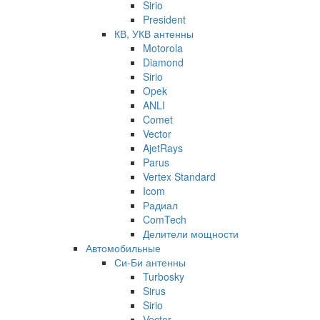
Sirio
President
КВ, УКВ антенны
Motorola
Diamond
Sirio
Opek
ANLI
Comet
Vector
AjetRays
Parus
Vertex Standard
Icom
Радиал
ComTech
Делители мощности
Автомобильные
Си-Би антенны
Turbosky
Sirus
Sirio
Vector