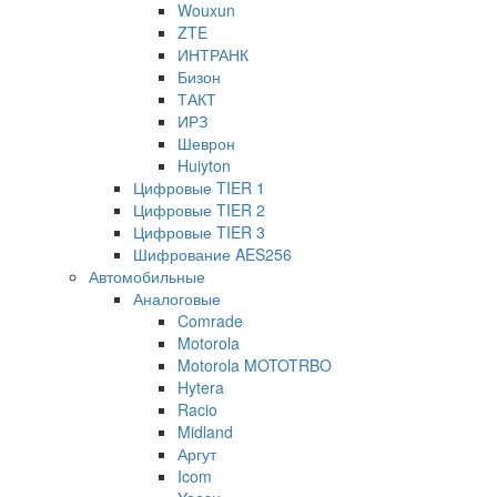
Wouxun
ZTE
ИНТРАНК
Бизон
ТАКТ
ИРЗ
Шеврон
Huiyton
Цифровые TIER 1
Цифровые TIER 2
Цифровые TIER 3
Шифрование AES256
Автомобильные
Аналоговые
Comrade
Motorola
Motorola MOTOTRBO
Hytera
Racio
Midland
Аргут
Icom