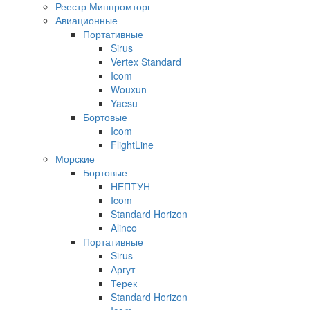
Реестр Минпромторг
Авиационные
Портативные
Sirus
Vertex Standard
Icom
Wouxun
Yaesu
Бортовые
Icom
FlightLine
Морские
Бортовые
НЕПТУН
Icom
Standard Horizon
Alinco
Портативные
Sirus
Аргут
Терек
Standard Horizon