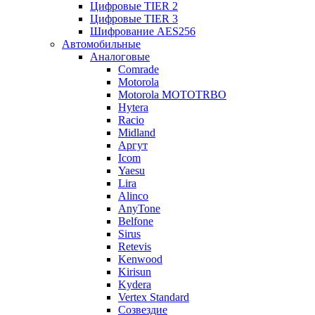
Цифровые TIER 2
Цифровые TIER 3
Шифрование AES256
Автомобильные
Аналоговые
Comrade
Motorola
Motorola MOTOTRBO
Hytera
Racio
Midland
Аргут
Icom
Yaesu
Lira
Alinco
AnyTone
Belfone
Sirus
Retevis
Kenwood
Kirisun
Kydera
Vertex Standard
Созвездие