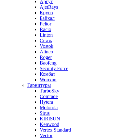
Аргут
AjetRays
Круиз
Байкал
Peltor
Racio
Linton
Связь
Vostok
Alinco
Roger
Baofeng
Security Force
Комбат
Wouxun
Гарнитуры
TurboSky
Comrade
Hytera
Motorola
Sirus
KIRISUN
Kenwood
Vertex Standard
Vector