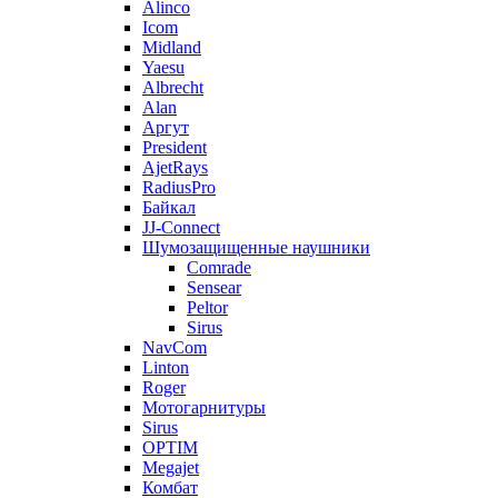
Alinco
Icom
Midland
Yaesu
Albrecht
Alan
Аргут
President
AjetRays
RadiusPro
Байкал
JJ-Connect
Шумозащищенные наушники
Comrade
Sensear
Peltor
Sirus
NavCom
Linton
Roger
Мотогарнитуры
Sirus
OPTIM
Megajet
Комбат