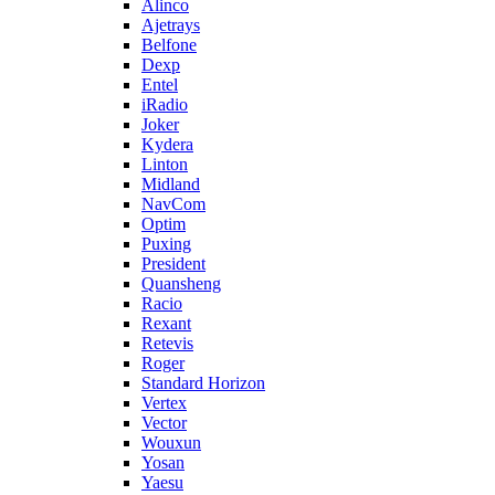
Alinco
Ajetrays
Belfone
Dexp
Entel
iRadio
Joker
Kydera
Linton
Midland
NavCom
Optim
Puxing
President
Quansheng
Racio
Rexant
Retevis
Roger
Standard Horizon
Vertex
Vector
Wouxun
Yosan
Yaesu