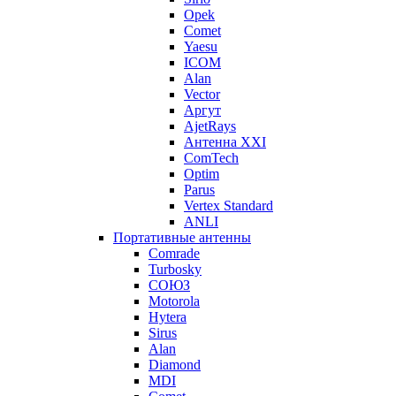
Opek
Comet
Yaesu
ICOM
Alan
Vector
Аргут
AjetRays
Антенна XXI
ComTech
Optim
Parus
Vertex Standard
ANLI
Портативные антенны
Comrade
Turbosky
СОЮЗ
Motorola
Hytera
Sirus
Alan
Diamond
MDI