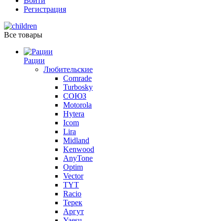
Войти
Регистрация
Все товары
Рации
Любительские
Comrade
Turbosky
СОЮЗ
Motorola
Hytera
Icom
Lira
Midland
Kenwood
AnyTone
Optim
Vector
TYT
Racio
Терек
Аргут
Yaesu