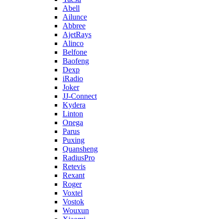
Abell
Ailunce
Abbree
AjetRays
Alinco
Belfone
Baofeng
Dexp
iRadio
Joker
JJ-Connect
Kydera
Linton
Onega
Parus
Puxing
Quansheng
RadiusPro
Retevis
Rexant
Roger
Voxtel
Vostok
Wouxun