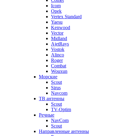
Comet
Icom
Opek
Vertex Standard
Yaesu
Kenwood
Vector
Midland
AjetRays
Vostok
Alinco
Roger
Combat
Wouxun
Морские
Scout
Sirus
Navcom
ТВ антенны
Scout
TV-Optim
Речные
NavCom
Scout
Направленные антенны