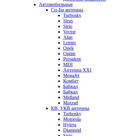
Автомобильные
Си-Би антенны
Turbosky
Sirus
Sirio
Vector
Alan
Lemm
Opek
Optim
President
MDI
Антенна XXI
MegaJet
Комбат
Байкал
Байкал
Midland
Maxrad
КВ, УКВ антенны
Turbosky
Motorola
Hytera
Diamond
Sirio