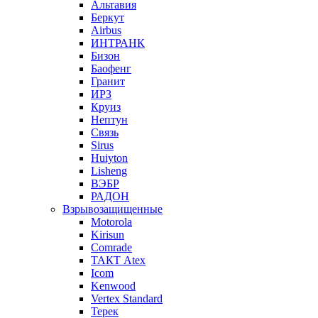
Альтавия
Беркут
Airbus
ИНТРАНК
Бизон
Баофенг
Гранит
ИРЗ
Круиз
Нептун
Связь
Sirus
Huiyton
Lisheng
ВЭБР
РАДОН
Взрывозащищенные
Motorola
Kirisun
Comrade
ТАКТ Atex
Icom
Kenwood
Vertex Standard
Терек