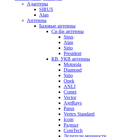
Адаптеры
SIRUS
Alan
Антенны
Базовые антенны
Си-Би антенны
Sirus
Alan
Sirio
President
КВ, УКВ антенны
Motorola
Diamond
Sirio
Opek
ANLI
Comet
Vector
AjetRays
Parus
Vertex Standard
Icom
Радиал
ComTech
Делители мощности