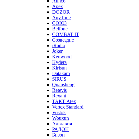
Alinco
Apex
DOZOR
AnyTone
СОЮЗ
Belfone
COMBAT IT
Созвездие
iRadio
Joker
Kenwood
Kydera
Kirisun
Datakam
SIRUS
Quansheng
Retevis
Rexant
ТАКТ Atex
Vertex Standard
Vostok
Wouxun
Альтавия
РАДОН
Бизон