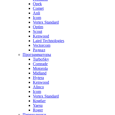
Opek
Comet
Anli
Icom
Vertex Standard
Optim
Scout
Kenwood
Laird Technologies
Vectorcom
Радиал
Программаторы
TurboSky
Comrade
Motorola
Midland
Hytera
Kenwood
Alinco
Icom
Vertex Standard
Комбат
Yaesu
Roger
Переходники