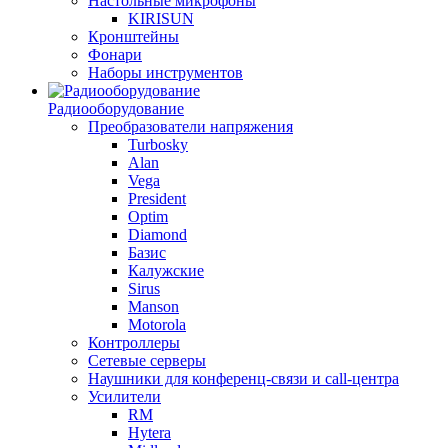
Настольные микрофоны
KIRISUN
Кронштейны
Фонари
Наборы инструментов
Радиооборудование
Преобразователи напряжения
Turbosky
Alan
Vega
President
Optim
Diamond
Базис
Калужские
Sirus
Manson
Motorola
Контроллеры
Сетевые серверы
Наушники для конференц-связи и call-центра
Усилители
RM
Hytera