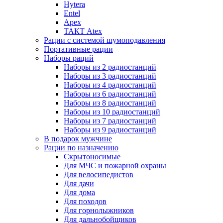
Hytera
Entel
Apex
ТАКТ Atex
Рации с системой шумоподавления
Портативные рации
Наборы раций
Наборы из 2 радиостанций
Наборы из 3 радиостанций
Наборы из 4 радиостанций
Наборы из 6 радиостанций
Наборы из 8 радиостанций
Наборы из 10 радиостанций
Наборы из 7 радиостанций
Наборы из 9 радиостанций
В подарок мужчине
Рации по назначению
Скрытоносимые
Для МЧС и пожарной охраны
Для велосипедистов
Для дачи
Для дома
Для походов
Для горнолыжников
Для дальнобойщиков