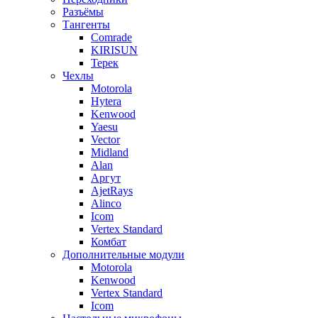
Разъёмы
Тангенты
Comrade
KIRISUN
Терек
Чехлы
Motorola
Hytera
Kenwood
Yaesu
Vector
Midland
Alan
Аргут
AjetRays
Alinco
Icom
Vertex Standard
Комбат
Дополнительные модули
Motorola
Kenwood
Vertex Standard
Icom