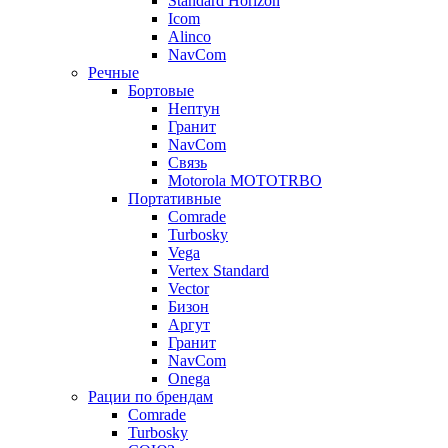
Standard Horizon
Icom
Alinco
NavCom
Речные
Бортовые
Нептун
Гранит
NavCom
Связь
Motorola MOTOTRBO
Портативные
Comrade
Turbosky
Vega
Vertex Standard
Vector
Бизон
Аргут
Гранит
NavCom
Onega
Рации по брендам
Comrade
Turbosky