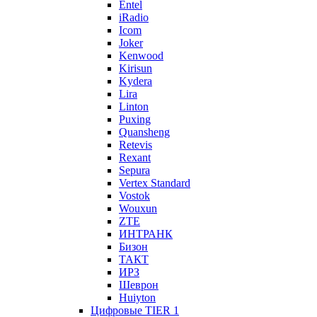
Entel
iRadio
Icom
Joker
Kenwood
Kirisun
Kydera
Lira
Linton
Puxing
Quansheng
Retevis
Rexant
Sepura
Vertex Standard
Vostok
Wouxun
ZTE
ИНТРАНК
Бизон
ТАКТ
ИРЗ
Шеврон
Huiyton
Цифровые TIER 1