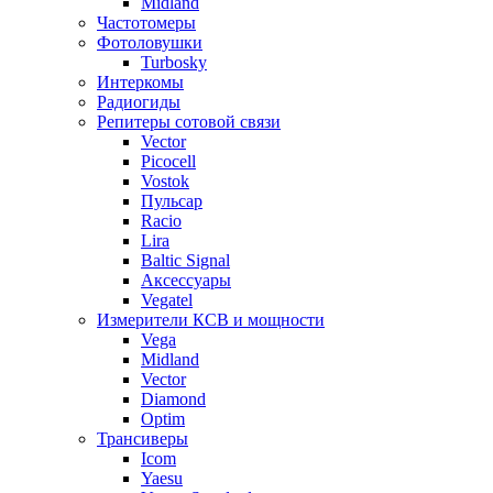
Midland
Частотомеры
Фотоловушки
Turbosky
Интеркомы
Радиогиды
Репитеры сотовой связи
Vector
Picocell
Vostok
Пульсар
Racio
Lira
Baltic Signal
Аксессуары
Vegatel
Измерители КСВ и мощности
Vega
Midland
Vector
Diamond
Optim
Трансиверы
Icom
Yaesu