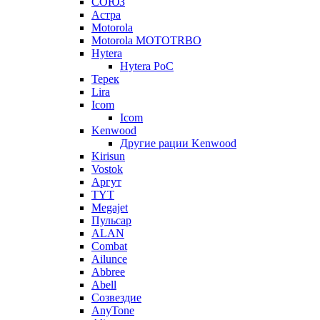
СОЮЗ
Астра
Motorola
Motorola MOTOTRBO
Hytera
Hytera PoC
Терек
Lira
Icom
Icom
Kenwood
Другие рации Kenwood
Kirisun
Vostok
Аргут
TYT
Megajet
Пульсар
ALAN
Combat
Ailunce
Abbree
Abell
Созвездие
AnyTone