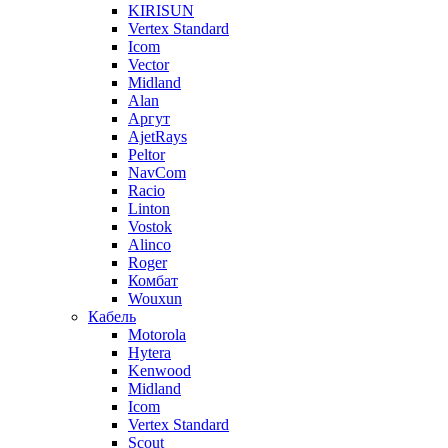
KIRISUN
Vertex Standard
Icom
Vector
Midland
Alan
Аргут
AjetRays
Peltor
NavCom
Racio
Linton
Vostok
Alinco
Roger
Комбат
Wouxun
Кабель
Motorola
Hytera
Kenwood
Midland
Icom
Vertex Standard
Scout