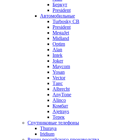
Беркут
President
Автомобильные
Turbosky CB
President
MegaJet
Midland
Optim
Alan
Intek
Joker
Maycom
Yosan
Vector
Таис
Albrecht
AnyTone
Alinco
Комбат
Ajetrays
Терек
Спутниковые телефоны
Thuraya
Iridium
Рации российского производства