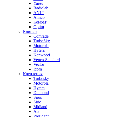
Yaesu
Radiolab
ANLI
Alinco
Комбат
Optim
Клипсы
Comrade
TurboSky
Motorola
Hytera
Kenwood
Vertex Standard
Vector
Icom
Крепления
Turbosky
Motorola
Hytera
Diamond
Sirus
Sirio
Midland
Alan
President