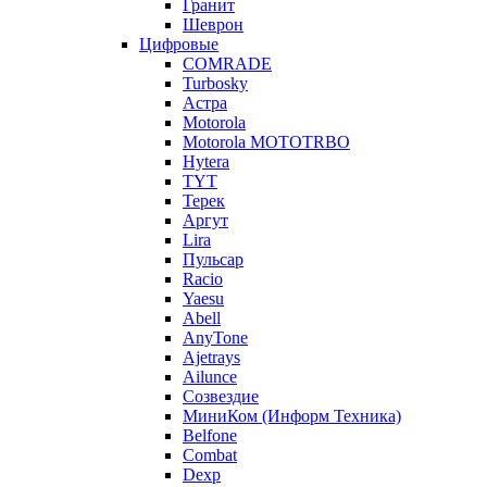
Гранит
Шеврон
Цифровые
COMRADE
Turbosky
Астра
Motorola
Motorola MOTOTRBO
Hytera
TYT
Терек
Аргут
Lira
Пульсар
Racio
Yaesu
Abell
AnyTone
Ajetrays
Ailunce
Созвездие
МиниКом (Информ Техника)
Belfone
Combat
Dexp