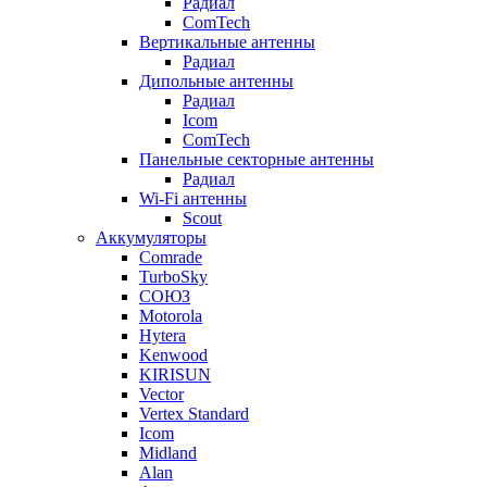
Радиал
ComTech
Вертикальные антенны
Радиал
Дипольные антенны
Радиал
Icom
ComTech
Панельные секторные антенны
Радиал
Wi-Fi антенны
Scout
Аккумуляторы
Comrade
TurboSky
СОЮЗ
Motorola
Hytera
Kenwood
KIRISUN
Vector
Vertex Standard
Icom
Midland
Alan