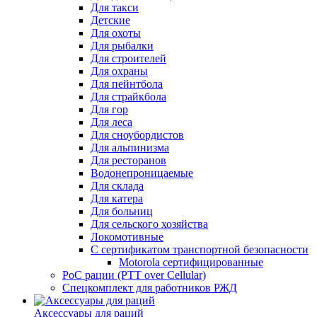
Для такси
Детские
Для охоты
Для рыбалки
Для строителей
Для охраны
Для пейнтбола
Для страйкбола
Для гор
Для леса
Для сноубордистов
Для альпинизма
Для ресторанов
Водонепроницаемые
Для склада
Для катера
Для больниц
Для сельского хозяйства
Локомотивные
С сертификатом транспортной безопасности
Motorola сертифицированные
PoC рации (PTT over Cellular)
Спецкомплект для работников РЖД
Аксессуары для раций