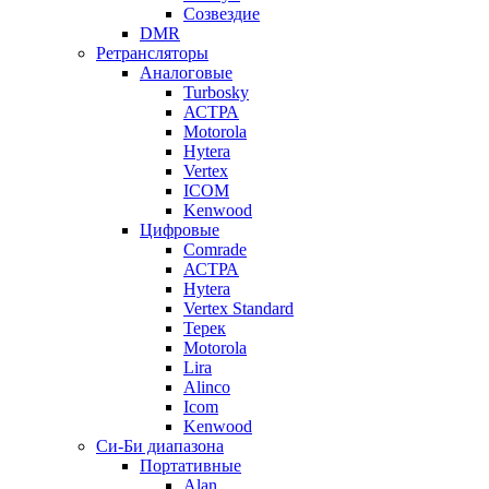
Созвездие
DMR
Ретрансляторы
Аналоговые
Turbosky
АСТРА
Motorola
Hytera
Vertex
ICOM
Kenwood
Цифровые
Comrade
АСТРА
Hytera
Vertex Standard
Терек
Motorola
Lira
Alinco
Icom
Kenwood
Си-Би диапазона
Портативные
Alan