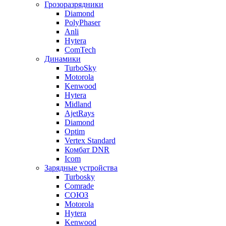
Грозоразрядники
Diamond
PolyPhaser
Anli
Hytera
ComTech
Динамики
TurboSky
Motorola
Kenwood
Hytera
Midland
AjetRays
Diamond
Optim
Vertex Standard
Комбат DNR
Icom
Зарядные устройства
Turbosky
Comrade
СОЮЗ
Motorola
Hytera
Kenwood