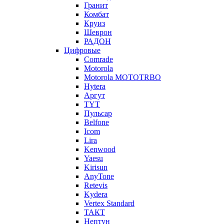
Гранит
Комбат
Круиз
Шеврон
РАДОН
Цифровые
Comrade
Motorola
Motorola MOTOTRBO
Hytera
Аргут
TYT
Пульсар
Belfone
Icom
Lira
Kenwood
Yaesu
Kirisun
AnyTone
Retevis
Kydera
Vertex Standard
ТАКТ
Нептун