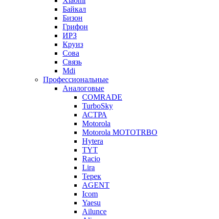
Xiaomi
Байкал
Бизон
Грифон
ИРЗ
Круиз
Сова
Связь
Mdi
Профессиональные
Аналоговые
COMRADE
TurboSky
АСТРА
Motorola
Motorola MOTOTRBO
Hytera
TYT
Racio
Lira
Терек
AGENT
Icom
Yaesu
Ailunce