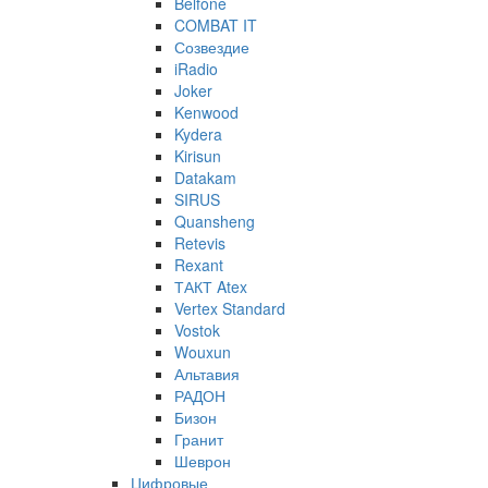
Belfone
COMBAT IT
Созвездие
iRadio
Joker
Kenwood
Kydera
Kirisun
Datakam
SIRUS
Quansheng
Retevis
Rexant
ТАКТ Atex
Vertex Standard
Vostok
Wouxun
Альтавия
РАДОН
Бизон
Гранит
Шеврон
Цифровые