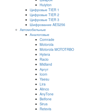
Huiyton
Цифровые TIER 1
Цифровые TIER 2
Цифровые TIER 3
Шифрование AES256
Автомобильные
Аналоговые
Comrade
Motorola
Motorola MOTOTRBO
Hytera
Racio
Midland
Аргут
Icom
Yaesu
Lira
Alinco
AnyTone
Belfone
Sirus
Retevis