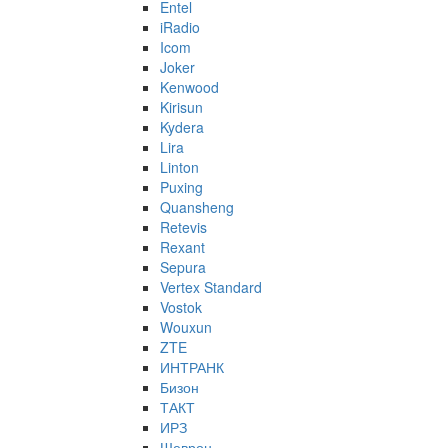
Entel
iRadio
Icom
Joker
Kenwood
Kirisun
Kydera
Lira
Linton
Puxing
Quansheng
Retevis
Rexant
Sepura
Vertex Standard
Vostok
Wouxun
ZTE
ИНТРАНК
Бизон
ТАКТ
ИРЗ
Шеврон