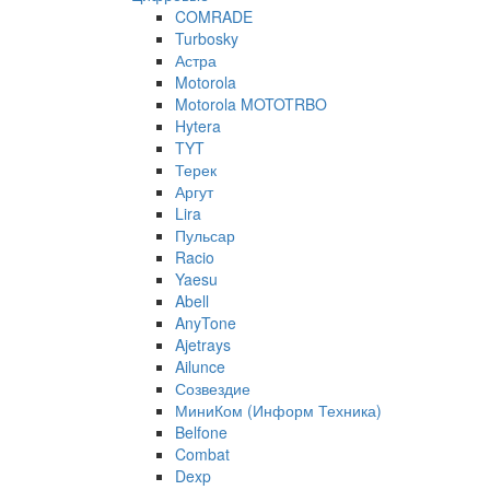
COMRADE
Turbosky
Астра
Motorola
Motorola MOTOTRBO
Hytera
TYT
Терек
Аргут
Lira
Пульсар
Racio
Yaesu
Abell
AnyTone
Ajetrays
Ailunce
Созвездие
МиниКом (Информ Техника)
Belfone
Combat
Dexp