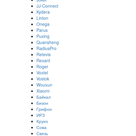
JJ-Connect
Kydera
Linton
Onega
Parus
Puxing
Quansheng
RadiusPro
Retevis
Rexant
Roger
Voxtel
Vostok
Wouxun
Xiaomi
Байкал
Бизон
Грифон
ИРЗ
Круиз
Сова
Связь