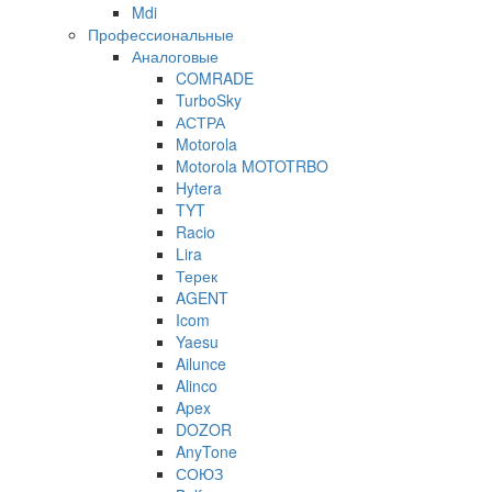
Mdi
Профессиональные
Аналоговые
COMRADE
TurboSky
АСТРА
Motorola
Motorola MOTOTRBO
Hytera
TYT
Racio
Lira
Терек
AGENT
Icom
Yaesu
Ailunce
Alinco
Apex
DOZOR
AnyTone
СОЮЗ