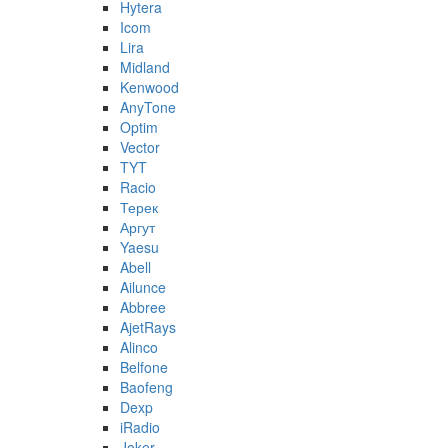
Hytera
Icom
Lira
Midland
Kenwood
AnyTone
Optim
Vector
TYT
Racio
Терек
Аргут
Yaesu
Abell
Ailunce
Abbree
AjetRays
Alinco
Belfone
Baofeng
Dexp
iRadio
Joker