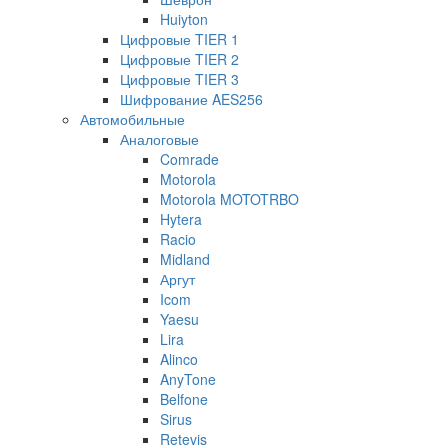
Huiyton
Цифровые TIER 1
Цифровые TIER 2
Цифровые TIER 3
Шифрование AES256
Автомобильные
Аналоговые
Comrade
Motorola
Motorola MOTOTRBO
Hytera
Racio
Midland
Аргут
Icom
Yaesu
Lira
Alinco
AnyTone
Belfone
Sirus
Retevis