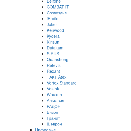
Belfone
COMBAT IT
Созвездие
iRadio
Joker
Kenwood
Kydera
Kirisun
Datakam
SIRUS
Quansheng
Retevis
Rexant
ТАКТ Atex
Vertex Standard
Vostok
Wouxun
Альтавия
РАДОН
Бизон
Гранит
Шеврон
Цифровые