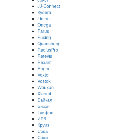
JJ-Connect
Kydera
Linton
Onega
Parus
Puxing
Quansheng
RadiusPro
Retevis
Rexant
Roger
Voxtel
Vostok
Wouxun
Xiaomi
Байкал
Бизон
Грифон
ИРЗ
Круиз
Сова
Связь