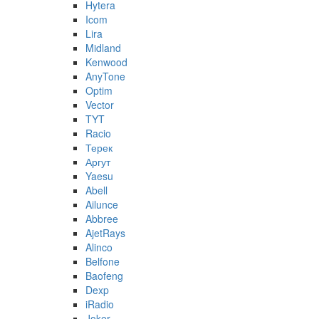
Hytera
Icom
Lira
Midland
Kenwood
AnyTone
Optim
Vector
TYT
Racio
Терек
Аргут
Yaesu
Abell
Ailunce
Abbree
AjetRays
Alinco
Belfone
Baofeng
Dexp
iRadio
Joker