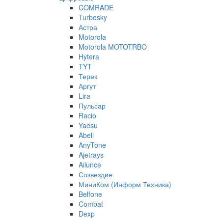
COMRADE
Turbosky
Астра
Motorola
Motorola MOTOTRBO
Hytera
TYT
Терек
Аргут
Lira
Пульсар
Racio
Yaesu
Abell
AnyTone
Ajetrays
Ailunce
Созвездие
МиниКом (Информ Техника)
Belfone
Combat
Dexp