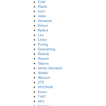
Entel
iRadio
Icom
Joker
Kenwood
Kirisun
Kydera
Lira
Linton
Puxing
Quansheng
Retevis
Rexant
Sepura
Vertex Standard
Vostok
Wouxun
ZTE
ИНТРАНК
Бизон
ТАКТ
ИРЗ
Шеврон