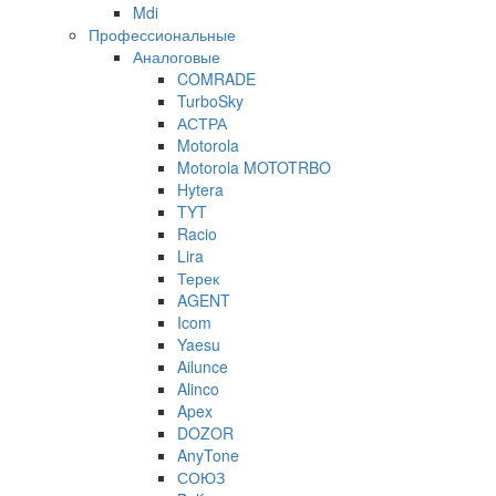
Mdi
Профессиональные
Аналоговые
COMRADE
TurboSky
АСТРА
Motorola
Motorola MOTOTRBO
Hytera
TYT
Racio
Lira
Терек
AGENT
Icom
Yaesu
Ailunce
Alinco
Apex
DOZOR
AnyTone
СОЮЗ