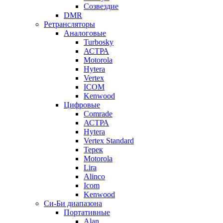
Созвездие
DMR
Ретрансляторы
Аналоговые
Turbosky
АСТРА
Motorola
Hytera
Vertex
ICOM
Kenwood
Цифровые
Comrade
АСТРА
Hytera
Vertex Standard
Терек
Motorola
Lira
Alinco
Icom
Kenwood
Си-Би диапазона
Портативные
Alan