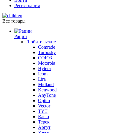
Войти
Регистрация
Все товары
Рации
Любительские
Comrade
Turbosky
СОЮЗ
Motorola
Hytera
Icom
Lira
Midland
Kenwood
AnyTone
Optim
Vector
TYT
Racio
Терек
Аргут
Yaesu