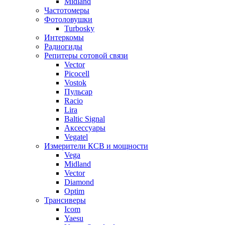
Midland
Частотомеры
Фотоловушки
Turbosky
Интеркомы
Радиогиды
Репитеры сотовой связи
Vector
Picocell
Vostok
Пульсар
Racio
Lira
Baltic Signal
Аксессуары
Vegatel
Измерители КСВ и мощности
Vega
Midland
Vector
Diamond
Optim
Трансиверы
Icom
Yaesu