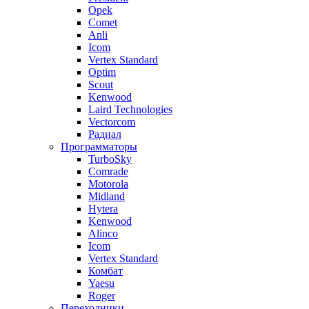
Opek
Comet
Anli
Icom
Vertex Standard
Optim
Scout
Kenwood
Laird Technologies
Vectorcom
Радиал
Программаторы
TurboSky
Comrade
Motorola
Midland
Hytera
Kenwood
Alinco
Icom
Vertex Standard
Комбат
Yaesu
Roger
Переходники