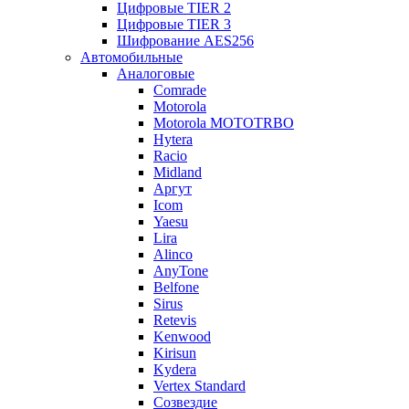
Цифровые TIER 2
Цифровые TIER 3
Шифрование AES256
Автомобильные
Аналоговые
Comrade
Motorola
Motorola MOTOTRBO
Hytera
Racio
Midland
Аргут
Icom
Yaesu
Lira
Alinco
AnyTone
Belfone
Sirus
Retevis
Kenwood
Kirisun
Kydera
Vertex Standard
Созвездие