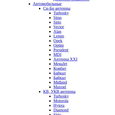
Автомобильные
Си-Би антенны
Turbosky
Sirus
Sirio
Vector
Alan
Lemm
Opek
Optim
President
MDI
Антенна XXI
MegaJet
Комбат
Байкал
Байкал
Midland
Maxrad
КВ, УКВ антенны
Turbosky
Motorola
Hytera
Diamond
Sirio