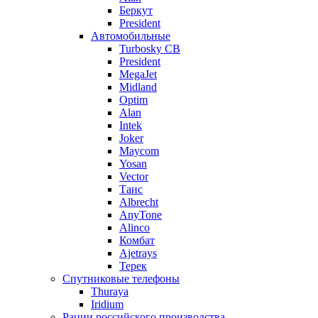
Беркут
President
Автомобильные
Turbosky CB
President
MegaJet
Midland
Optim
Alan
Intek
Joker
Maycom
Yosan
Vector
Таис
Albrecht
AnyTone
Alinco
Комбат
Ajetrays
Терек
Спутниковые телефоны
Thuraya
Iridium
Рации российского производства