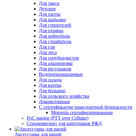
Для такси
Детские
Для охоты
Для рыбалки
Для строителей
Для охраны
Для пейнтбола
Для страйкбола
Для гор
Для леса
Для сноубордистов
Для альпинизма
Для ресторанов
Водонепроницаемые
Для склада
Для катера
Для больниц
Для сельского хозяйства
Локомотивные
С сертификатом транспортной безопасности
Motorola сертифицированные
PoC рации (PTT over Cellular)
Спецкомплект для работников РЖД
Аксессуары для раций