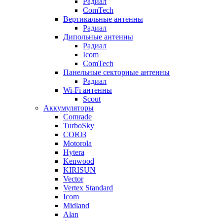
Радиал
ComTech
Вертикальные антенны
Радиал
Дипольные антенны
Радиал
Icom
ComTech
Панельные секторные антенны
Радиал
Wi-Fi антенны
Scout
Аккумуляторы
Comrade
TurboSky
СОЮЗ
Motorola
Hytera
Kenwood
KIRISUN
Vector
Vertex Standard
Icom
Midland
Alan