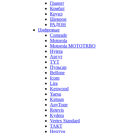
Гранит
Комбат
Круиз
Шеврон
РАДОН
Цифровые
Comrade
Motorola
Motorola MOTOTRBO
Hytera
Аргут
TYT
Пульсар
Belfone
Icom
Lira
Kenwood
Yaesu
Kirisun
AnyTone
Retevis
Kydera
Vertex Standard
ТАКТ
Нептун