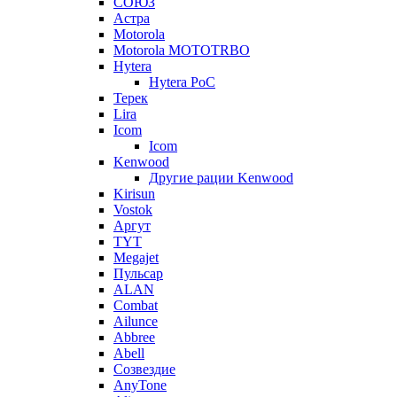
СОЮЗ
Астра
Motorola
Motorola MOTOTRBO
Hytera
Hytera PoC
Терек
Lira
Icom
Icom
Kenwood
Другие рации Kenwood
Kirisun
Vostok
Аргут
TYT
Megajet
Пульсар
ALAN
Combat
Ailunce
Abbree
Abell
Созвездие
AnyTone