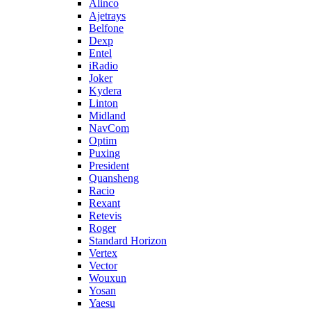
Alinco
Ajetrays
Belfone
Dexp
Entel
iRadio
Joker
Kydera
Linton
Midland
NavCom
Optim
Puxing
President
Quansheng
Racio
Rexant
Retevis
Roger
Standard Horizon
Vertex
Vector
Wouxun
Yosan
Yaesu