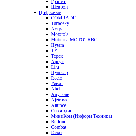
Гранит
Шеврон
Цифровые
COMRADE
Turbosky
Астра
Motorola
Motorola MOTOTRBO
Hytera
TYT
Терек
Аргут
Lira
Пульсар
Racio
Yaesu
Abell
AnyTone
Ajetrays
Ailunce
Созвездие
МиниКом (Информ Техника)
Belfone
Combat
Dexp