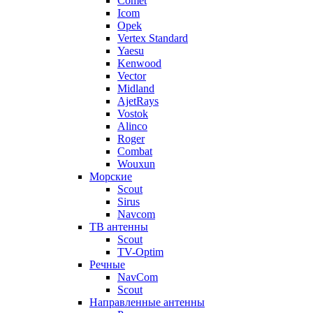
Comet
Icom
Opek
Vertex Standard
Yaesu
Kenwood
Vector
Midland
AjetRays
Vostok
Alinco
Roger
Combat
Wouxun
Морские
Scout
Sirus
Navcom
ТВ антенны
Scout
TV-Optim
Речные
NavCom
Scout
Направленные антенны