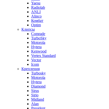
Yaesu
Radiolab
ANLI
Alinco
Комбат
Optim
Клипсы
Comrade
TurboSky
Motorola
Hytera
Kenwood
Vertex Standard
Vector
Icom
Крепления
Turbosky
Motorola
Hytera
Diamond
Sirus
Sirio
Midland
Alan
President