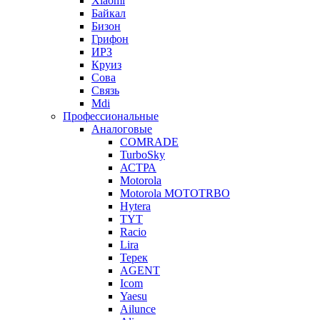
Xiaomi
Байкал
Бизон
Грифон
ИРЗ
Круиз
Сова
Связь
Mdi
Профессиональные
Аналоговые
COMRADE
TurboSky
АСТРА
Motorola
Motorola MOTOTRBO
Hytera
TYT
Racio
Lira
Терек
AGENT
Icom
Yaesu
Ailunce