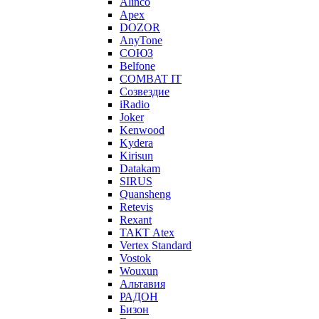
Alinco
Apex
DOZOR
AnyTone
СОЮЗ
Belfone
COMBAT IT
Созвездие
iRadio
Joker
Kenwood
Kydera
Kirisun
Datakam
SIRUS
Quansheng
Retevis
Rexant
ТАКТ Atex
Vertex Standard
Vostok
Wouxun
Альтавия
РАДОН
Бизон