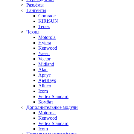
Разъёмы
Тангенты
Comrade
KIRISUN
Терек
Чехлы
Motorola
Hytera
Kenwood
Yaesu
Vector
Midland
Alan
Аргут
AjetRays
Alinco
Icom
Vertex Standard
Комбат
Дополнительные модули
Motorola
Kenwood
Vertex Standard
Icom