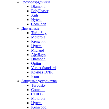
Грозоразрядники
Diamond
PolyPhaser
Anli
Hytera
ComTech
Динамики
TurboSky
Motorola
Kenwood
Hytera
Midland
AjetRays
Diamond
Optim
Vertex Standard
Комбат DNR
Icom
Зарядные устройства
Turbosky
Comrade
СОЮЗ
Motorola
Hytera
Kenwood