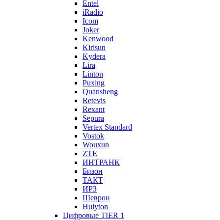
Entel
iRadio
Icom
Joker
Kenwood
Kirisun
Kydera
Lira
Linton
Puxing
Quansheng
Retevis
Rexant
Sepura
Vertex Standard
Vostok
Wouxun
ZTE
ИНТРАНК
Бизон
ТАКТ
ИРЗ
Шеврон
Huiyton
Цифровые TIER 1