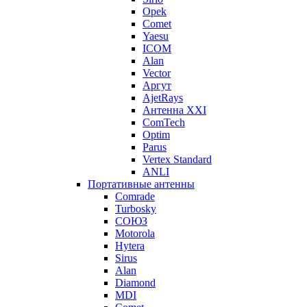
Opek
Comet
Yaesu
ICOM
Alan
Vector
Аргут
AjetRays
Антенна XXI
ComTech
Optim
Parus
Vertex Standard
ANLI
Портативные антенны
Comrade
Turbosky
СОЮЗ
Motorola
Hytera
Sirus
Alan
Diamond
MDI