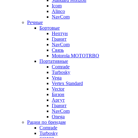
Standard Horizon
Icom
Alinco
NavCom
Речные
Бортовые
Нептун
Гранит
NavCom
Связь
Motorola MOTOTRBO
Портативные
Comrade
Turbosky
Vega
Vertex Standard
Vector
Бизон
Аргут
Гранит
NavCom
Onega
Рации по брендам
Comrade
Turbosky