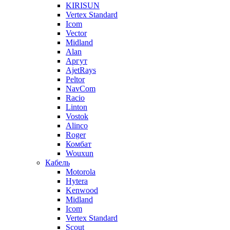
KIRISUN
Vertex Standard
Icom
Vector
Midland
Alan
Аргут
AjetRays
Peltor
NavCom
Racio
Linton
Vostok
Alinco
Roger
Комбат
Wouxun
Кабель
Motorola
Hytera
Kenwood
Midland
Icom
Vertex Standard
Scout