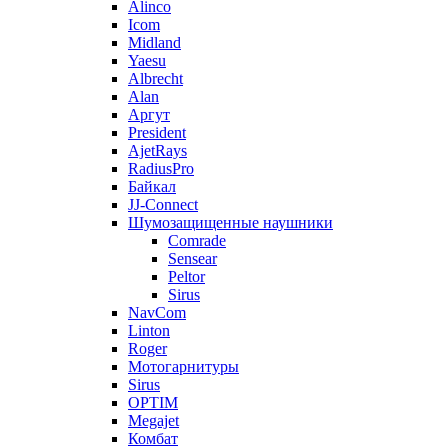
Alinco
Icom
Midland
Yaesu
Albrecht
Alan
Аргут
President
AjetRays
RadiusPro
Байкал
JJ-Connect
Шумозащищенные наушники
Comrade
Sensear
Peltor
Sirus
NavCom
Linton
Roger
Мотогарнитуры
Sirus
OPTIM
Megajet
Комбат