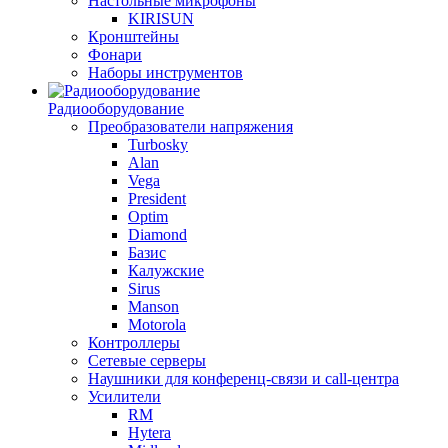
Настольные микрофоны
KIRISUN
Кронштейны
Фонари
Наборы инструментов
Радиооборудование
Преобразователи напряжения
Turbosky
Alan
Vega
President
Optim
Diamond
Базис
Калужские
Sirus
Manson
Motorola
Контроллеры
Сетевые серверы
Наушники для конференц-связи и call-центра
Усилители
RM
Hytera