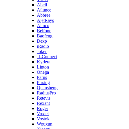
Abell
Ailunce
Abbree
AjetRays
Alinco
Belfone
Baofeng
Dexp
iRadio
Joker
JJ-Connect
Kydera
Linton
Onega
Parus
Puxing
Quansheng
RadiusPro
Retevis
Rexant
Roger
Voxtel
Vostok
Wouxun