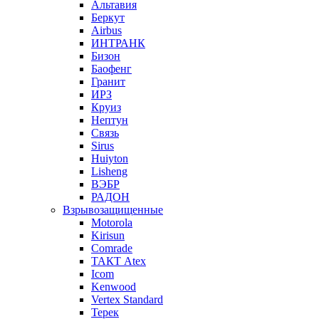
Альтавия
Беркут
Airbus
ИНТРАНК
Бизон
Баофенг
Гранит
ИРЗ
Круиз
Нептун
Связь
Sirus
Huiyton
Lisheng
ВЭБР
РАДОН
Взрывозащищенные
Motorola
Kirisun
Comrade
ТАКТ Atex
Icom
Kenwood
Vertex Standard
Терек