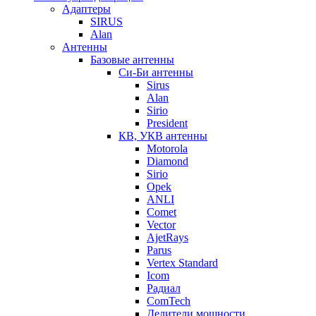
Адаптеры
SIRUS
Alan
Антенны
Базовые антенны
Си-Би антенны
Sirus
Alan
Sirio
President
КВ, УКВ антенны
Motorola
Diamond
Sirio
Opek
ANLI
Comet
Vector
AjetRays
Parus
Vertex Standard
Icom
Радиал
ComTech
Делители мощности