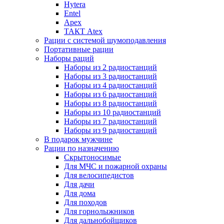
Hytera
Entel
Apex
ТАКТ Atex
Рации с системой шумоподавления
Портативные рации
Наборы раций
Наборы из 2 радиостанций
Наборы из 3 радиостанций
Наборы из 4 радиостанций
Наборы из 6 радиостанций
Наборы из 8 радиостанций
Наборы из 10 радиостанций
Наборы из 7 радиостанций
Наборы из 9 радиостанций
В подарок мужчине
Рации по назначению
Скрытоносимые
Для МЧС и пожарной охраны
Для велосипедистов
Для дачи
Для дома
Для походов
Для горнолыжников
Для дальнобойщиков