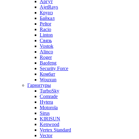
Аргут
AjetRays
Круиз
Байкал
Peltor
Racio
Linton
Связь
Vostok
Alinco
Roger
Baofeng
Security Force
Комбат
Wouxun
Гарнитуры
TurboSky
Comrade
Hytera
Motorola
Sirus
KIRISUN
Kenwood
Vertex Standard
Vector