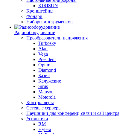
Настольные микрофоны
KIRISUN
Кронштейны
Фонари
Наборы инструментов
Радиооборудование
Преобразователи напряжения
Turbosky
Alan
Vega
President
Optim
Diamond
Базис
Калужские
Sirus
Manson
Motorola
Контроллеры
Сетевые серверы
Наушники для конференц-связи и call-центра
Усилители
RM
Hytera