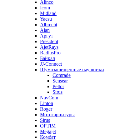
Alinco
Icom
Midland
Yaesu
Albrecht
Alan
Аргут
President
AjetRays
RadiusPro
Байкал
JJ-Connect
Шумозащищенные наушники
Comrade
Sensear
Peltor
Sirus
NavCom
Linton
Roger
Мотогарнитуры
Sirus
OPTIM
Megajet
Комбат