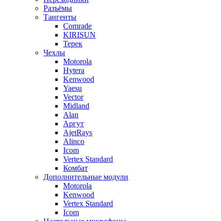
Разъёмы
Тангенты
Comrade
KIRISUN
Терек
Чехлы
Motorola
Hytera
Kenwood
Yaesu
Vector
Midland
Alan
Аргут
AjetRays
Alinco
Icom
Vertex Standard
Комбат
Дополнительные модули
Motorola
Kenwood
Vertex Standard
Icom