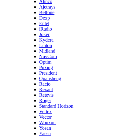
Alinco
Ajetrays
Belfone
Dexp
Entel
iRadio
Joker
Kydera
Linton
Midland
NavCom
Optim
Puxing
President
Quansheng
Racio
Rexant
Retevis
Roger
Standard Horizon
Vertex
Vector
Wouxun
Yosan
Yaesu