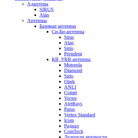
Адаптеры
SIRUS
Alan
Антенны
Базовые антенны
Си-Би антенны
Sirus
Alan
Sirio
President
КВ, УКВ антенны
Motorola
Diamond
Sirio
Opek
ANLI
Comet
Vector
AjetRays
Parus
Vertex Standard
Icom
Радиал
ComTech
Делители мощности