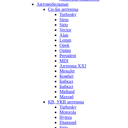
Автомобильные
Си-Би антенны
Turbosky
Sirus
Sirio
Vector
Alan
Lemm
Opek
Optim
President
MDI
Антенна XXI
MegaJet
Комбат
Байкал
Байкал
Midland
Maxrad
КВ, УКВ антенны
Turbosky
Motorola
Hytera
Diamond
Sirio