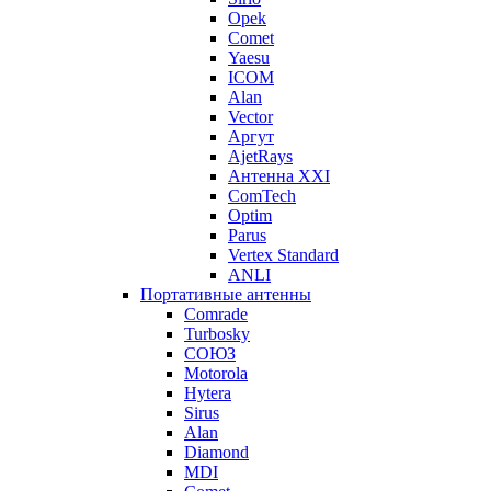
Opek
Comet
Yaesu
ICOM
Alan
Vector
Аргут
AjetRays
Антенна XXI
ComTech
Optim
Parus
Vertex Standard
ANLI
Портативные антенны
Comrade
Turbosky
СОЮЗ
Motorola
Hytera
Sirus
Alan
Diamond
MDI