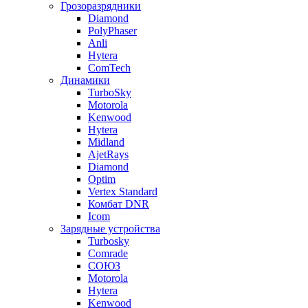
Грозоразрядники
Diamond
PolyPhaser
Anli
Hytera
ComTech
Динамики
TurboSky
Motorola
Kenwood
Hytera
Midland
AjetRays
Diamond
Optim
Vertex Standard
Комбат DNR
Icom
Зарядные устройства
Turbosky
Comrade
СОЮЗ
Motorola
Hytera
Kenwood