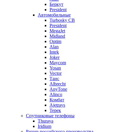
Беркут
President
Автомобильные
Turbosky CB
President
MegaJet
Midland
Optim
Alan
Intek
Joker
Maycom
Yosan
Vector
Таис
Albrecht
AnyTone
Alinco
Комбат
Ajetrays
Терек
Спутниковые телефоны
Thuraya
Iridium
Рации российского производства