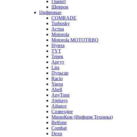
Гранит
Шеврон
Цифровые
COMRADE
Turbosky
Астра
Motorola
Motorola MOTOTRBO
Hytera
TYT
Терек
Аргут
Lira
Пульсар
Racio
Yaesu
Abell
AnyTone
Ajetrays
Ailunce
Созвездие
МиниКом (Информ Техника)
Belfone
Combat
Dexp