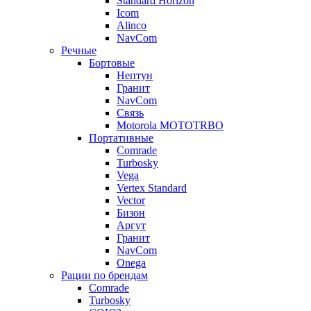
Standard Horizon
Icom
Alinco
NavCom
Речные
Бортовые
Нептун
Гранит
NavCom
Связь
Motorola MOTOTRBO
Портативные
Comrade
Turbosky
Vega
Vertex Standard
Vector
Бизон
Аргут
Гранит
NavCom
Onega
Рации по брендам
Comrade
Turbosky