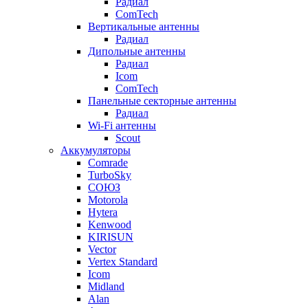
Радиал
ComTech
Вертикальные антенны
Радиал
Дипольные антенны
Радиал
Icom
ComTech
Панельные секторные антенны
Радиал
Wi-Fi антенны
Scout
Аккумуляторы
Comrade
TurboSky
СОЮЗ
Motorola
Hytera
Kenwood
KIRISUN
Vector
Vertex Standard
Icom
Midland
Alan