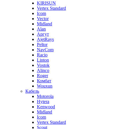
KIRISUN
Vertex Standard
Icom
Vector
Midland
Alan
Аргут
AjetRays
Peltor
NavCom
Racio
Linton
Vostok
Alinco
Roger
Комбат
Wouxun
Кабель
Motorola
Hytera
Kenwood
Midland
Icom
Vertex Standard
Scout