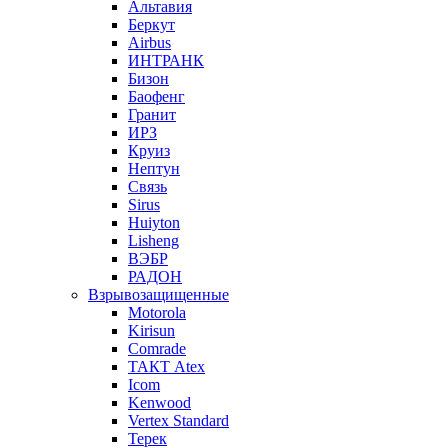
Альтавия
Беркут
Airbus
ИНТРАНК
Бизон
Баофенг
Гранит
ИРЗ
Круиз
Нептун
Связь
Sirus
Huiyton
Lisheng
ВЭБР
РАДОН
Взрывозащищенные
Motorola
Kirisun
Comrade
ТАКТ Atex
Icom
Kenwood
Vertex Standard
Терек