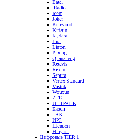
Entel
iRadio
Icom
Joker
Kenwood
Kirisun
Kydera
Lira
Linton
Puxing
Quansheng
Retevis
Rexant
Sepura
Vertex Standard
Vostok
Wouxun
ZTE
ИНТРАНК
Бизон
ТАКТ
ИРЗ
Шеврон
Huiyton
Цифровые TIER 1