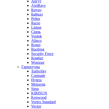
Аргут
AjetRays
Круиз
Байкал
Peltor
Racio
Linton
Связь
Vostok
Alinco
Roger
Baofeng
Security Force
Комбат
Wouxun
Гарнитуры
TurboSky
Comrade
Hytera
Motorola
Sirus
KIRISUN
Kenwood
Vertex Standard
Vector