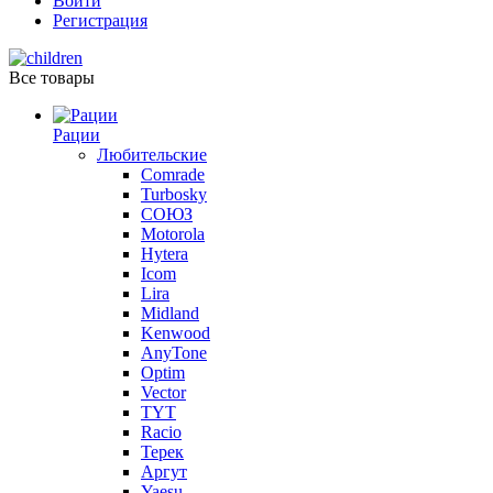
Войти
Регистрация
Все товары
Рации
Любительские
Comrade
Turbosky
СОЮЗ
Motorola
Hytera
Icom
Lira
Midland
Kenwood
AnyTone
Optim
Vector
TYT
Racio
Терек
Аргут
Yaesu