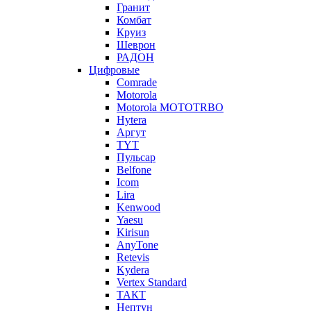
Гранит
Комбат
Круиз
Шеврон
РАДОН
Цифровые
Comrade
Motorola
Motorola MOTOTRBO
Hytera
Аргут
TYT
Пульсар
Belfone
Icom
Lira
Kenwood
Yaesu
Kirisun
AnyTone
Retevis
Kydera
Vertex Standard
ТАКТ
Нептун