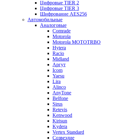
Цифровые TIER 2
Цифровые TIER 3
Шифрование AES256
Автомобильные
Аналоговые
Comrade
Motorola
Motorola MOTOTRBO
Hytera
Racio
Midland
Аргут
Icom
Yaesu
Lira
Alinco
AnyTone
Belfone
Sirus
Retevis
Kenwood
Kirisun
Kydera
Vertex Standard
Созвездие