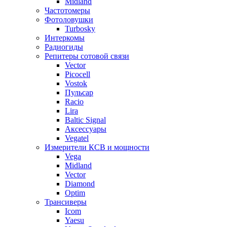
Midland
Частотомеры
Фотоловушки
Turbosky
Интеркомы
Радиогиды
Репитеры сотовой связи
Vector
Picocell
Vostok
Пульсар
Racio
Lira
Baltic Signal
Аксессуары
Vegatel
Измерители КСВ и мощности
Vega
Midland
Vector
Diamond
Optim
Трансиверы
Icom
Yaesu