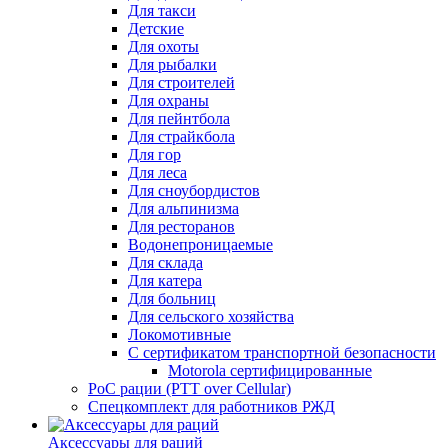
Для такси
Детские
Для охоты
Для рыбалки
Для строителей
Для охраны
Для пейнтбола
Для страйкбола
Для гор
Для леса
Для сноубордистов
Для альпинизма
Для ресторанов
Водонепроницаемые
Для склада
Для катера
Для больниц
Для сельского хозяйства
Локомотивные
С сертификатом транспортной безопасности
Motorola сертифицированные
PoC рации (PTT over Cellular)
Спецкомплект для работников РЖД
Аксессуары для раций