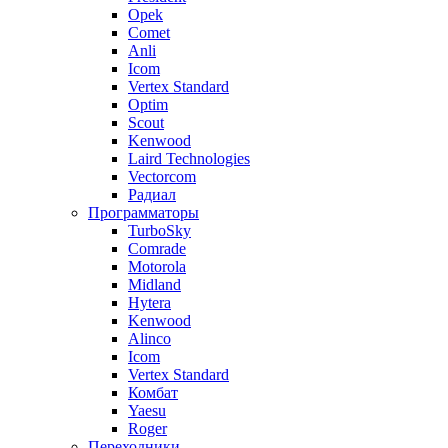
Opek
Comet
Anli
Icom
Vertex Standard
Optim
Scout
Kenwood
Laird Technologies
Vectorcom
Радиал
Программаторы
TurboSky
Comrade
Motorola
Midland
Hytera
Kenwood
Alinco
Icom
Vertex Standard
Комбат
Yaesu
Roger
Переходники