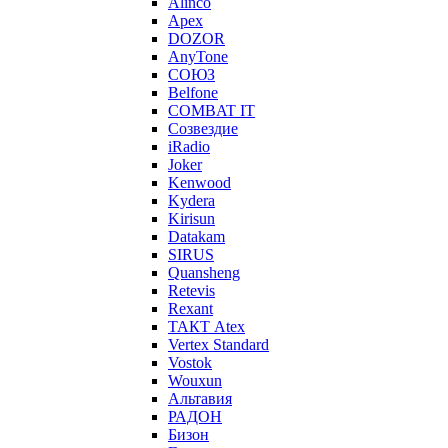
Alinco
Apex
DOZOR
AnyTone
СОЮЗ
Belfone
COMBAT IT
Созвездие
iRadio
Joker
Kenwood
Kydera
Kirisun
Datakam
SIRUS
Quansheng
Retevis
Rexant
ТАКТ Atex
Vertex Standard
Vostok
Wouxun
Альтавия
РАДОН
Бизон