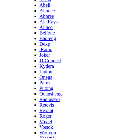
Abell
Ailunce
Abbree
AjetRays
Alinco
Belfone
Baofeng
Dexp
iRadio
Joker
JJ-Connect
Kydera
Linton
Onega
Parus
Puxing
Quansheng
RadiusPro
Retevis
Rexant
Roger
Voxtel
Vostok
Wouxun