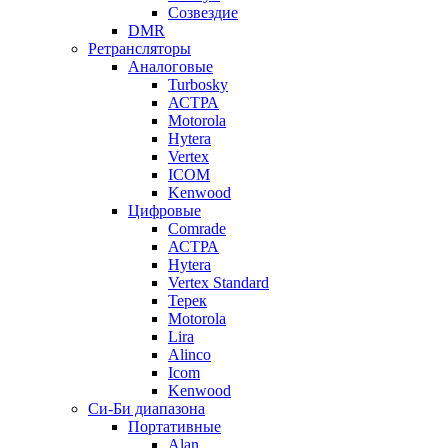
Созвездие
DMR
Ретрансляторы
Аналоговые
Turbosky
АСТРА
Motorola
Hytera
Vertex
ICOM
Kenwood
Цифровые
Comrade
АСТРА
Hytera
Vertex Standard
Терек
Motorola
Lira
Alinco
Icom
Kenwood
Си-Би диапазона
Портативные
Alan