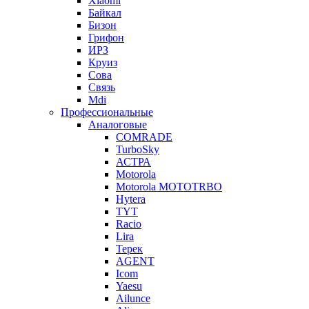
Xiaomi
Байкал
Бизон
Грифон
ИРЗ
Круиз
Сова
Связь
Mdi
Профессиональные
Аналоговые
COMRADE
TurboSky
АСТРА
Motorola
Motorola MOTOTRBO
Hytera
TYT
Racio
Lira
Терек
AGENT
Icom
Yaesu
Ailunce