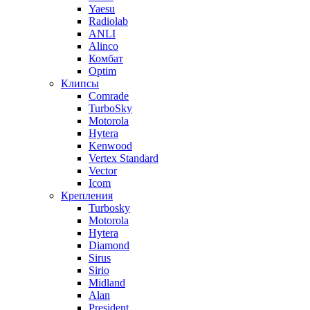
Yaesu
Radiolab
ANLI
Alinco
Комбат
Optim
Клипсы
Comrade
TurboSky
Motorola
Hytera
Kenwood
Vertex Standard
Vector
Icom
Крепления
Turbosky
Motorola
Hytera
Diamond
Sirus
Sirio
Midland
Alan
President