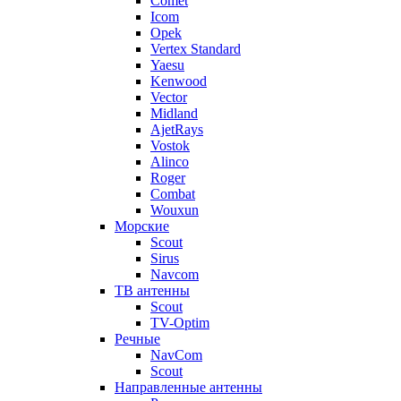
Comet
Icom
Opek
Vertex Standard
Yaesu
Kenwood
Vector
Midland
AjetRays
Vostok
Alinco
Roger
Combat
Wouxun
Морские
Scout
Sirus
Navcom
ТВ антенны
Scout
TV-Optim
Речные
NavCom
Scout
Направленные антенны