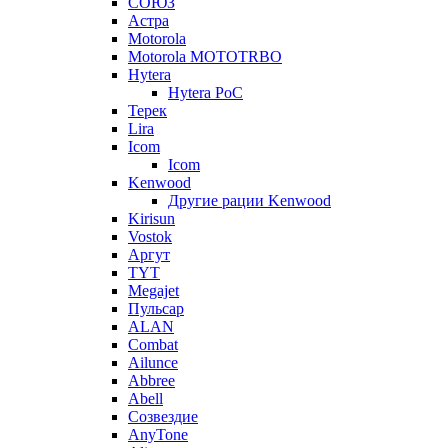
СОЮЗ
Астра
Motorola
Motorola MOTOTRBO
Hytera
Hytera PoC
Терек
Lira
Icom
Icom
Kenwood
Другие рации Kenwood
Kirisun
Vostok
Аргут
TYT
Megajet
Пульсар
ALAN
Combat
Ailunce
Abbree
Abell
Созвездие
AnyTone