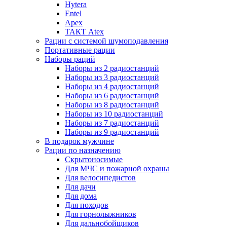
Hytera
Entel
Apex
ТАКТ Atex
Рации с системой шумоподавления
Портативные рации
Наборы раций
Наборы из 2 радиостанций
Наборы из 3 радиостанций
Наборы из 4 радиостанций
Наборы из 6 радиостанций
Наборы из 8 радиостанций
Наборы из 10 радиостанций
Наборы из 7 радиостанций
Наборы из 9 радиостанций
В подарок мужчине
Рации по назначению
Скрытоносимые
Для МЧС и пожарной охраны
Для велосипедистов
Для дачи
Для дома
Для походов
Для горнолыжников
Для дальнобойщиков