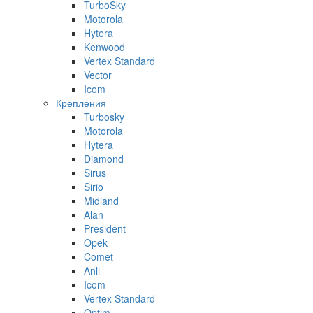
TurboSky
Motorola
Hytera
Kenwood
Vertex Standard
Vector
Icom
Крепления
Turbosky
Motorola
Hytera
Diamond
Sirus
Sirio
Midland
Alan
President
Opek
Comet
Anli
Icom
Vertex Standard
Optim