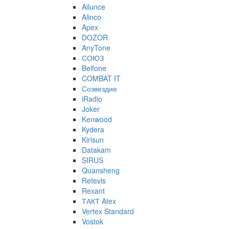
Ailunce
Alinco
Apex
DOZOR
AnyTone
СОЮЗ
Belfone
COMBAT IT
Созвездие
iRadio
Joker
Kenwood
Kydera
Kirisun
Datakam
SIRUS
Quansheng
Retevis
Rexant
ТАКТ Atex
Vertex Standard
Vostok