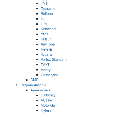
TYT
Пульсар
Belfone
Icom
Lira
Kenwood
Yaesu
Kirisun
AnyTone
Retevis
Kydera
Vertex Standard
ТАКТ
Нептун
Созвездие
DMR
Ретрансляторы
Аналоговые
Turbosky
АСТРА
Motorola
Hytera