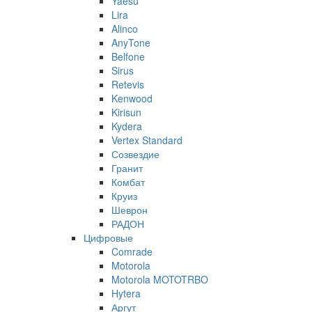
Yaesu
Lira
Alinco
AnyTone
Belfone
Sirus
Retevis
Kenwood
Kirisun
Kydera
Vertex Standard
Созвездие
Гранит
Комбат
Круиз
Шеврон
РАДОН
Цифровые
Comrade
Motorola
Motorola MOTOTRBO
Hytera
Аргут