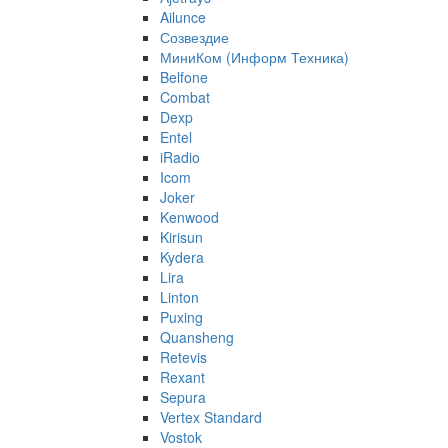
Ailunce
Созвездие
МиниКом (Информ Техника)
Belfone
Combat
Dexp
Entel
iRadio
Icom
Joker
Kenwood
Kirisun
Kydera
Lira
Linton
Puxing
Quansheng
Retevis
Rexant
Sepura
Vertex Standard
Vostok