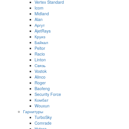
Vertex Standard
Icom
Midland
Alan
Аргут
AjetRays
Круиз
Байкал
Peltor
Racio
Linton
Связь
Vostok
Alinco
Roger
Baofeng
Security Force
Комбат
Wouxun
Гарнитуры
TurboSky
Comrade
Hytera