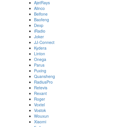
AjetRays
Alinco
Belfone
Baofeng
Dexp
iRadio
Joker
JJ-Connect
Kydera
Linton
Onega
Parus
Puxing
Quansheng
RadiusPro
Retevis
Rexant
Roger
Voxtel
Vostok
Wouxun
Xiaomi