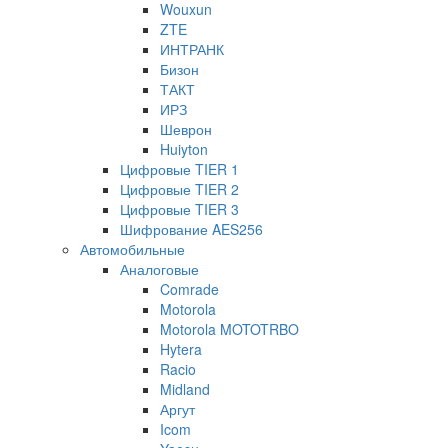
Wouxun
ZTE
ИНТРАНК
Бизон
ТАКТ
ИРЗ
Шеврон
Huiyton
Цифровые TIER 1
Цифровые TIER 2
Цифровые TIER 3
Шифрование AES256
Автомобильные
Аналоговые
Comrade
Motorola
Motorola MOTOTRBO
Hytera
Racio
Midland
Аргут
Icom