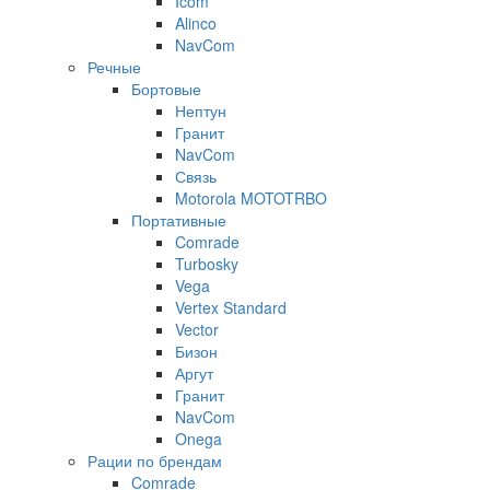
Icom
Alinco
NavCom
Речные
Бортовые
Нептун
Гранит
NavCom
Связь
Motorola MOTOTRBO
Портативные
Comrade
Turbosky
Vega
Vertex Standard
Vector
Бизон
Аргут
Гранит
NavCom
Onega
Рации по брендам
Comrade