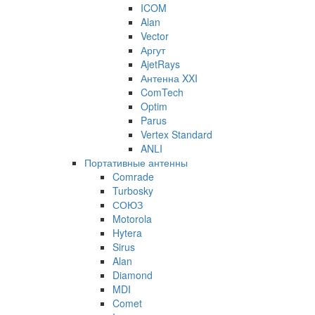
ICOM
Alan
Vector
Аргут
AjetRays
Антенна XXI
ComTech
Optim
Parus
Vertex Standard
ANLI
Портативные антенны
Comrade
Turbosky
СОЮЗ
Motorola
Hytera
Sirus
Alan
Diamond
MDI
Comet