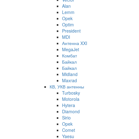
Alan
Lemm
Opek
Optim
President
MDI
Антенна XXI
MegaJet
Комбат
Байкал
Байкал
Midland
Maxrad
КВ, УКВ антенны
Turbosky
Motorola
Hytera
Diamond
Sirio
Opek
Comet
Yaesu