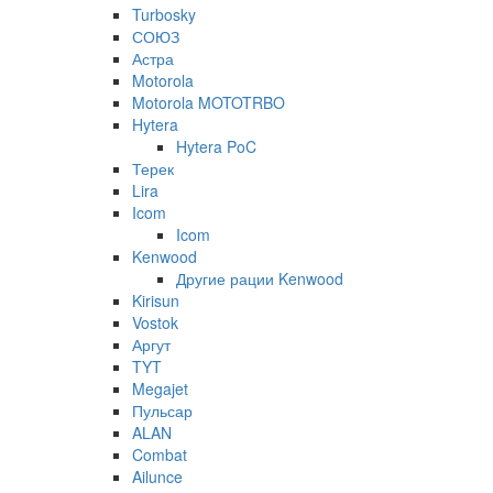
Turbosky
СОЮЗ
Астра
Motorola
Motorola MOTOTRBO
Hytera
Hytera PoC
Терек
Lira
Icom
Icom
Kenwood
Другие рации Kenwood
Kirisun
Vostok
Аргут
TYT
Megajet
Пульсар
ALAN
Combat
Ailunce