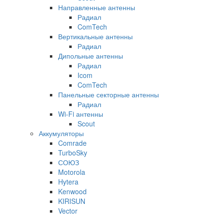
Направленные антенны
Радиал
ComTech
Вертикальные антенны
Радиал
Дипольные антенны
Радиал
Icom
ComTech
Панельные секторные антенны
Радиал
Wi-Fi антенны
Scout
Аккумуляторы
Comrade
TurboSky
СОЮЗ
Motorola
Hytera
Kenwood
KIRISUN
Vector