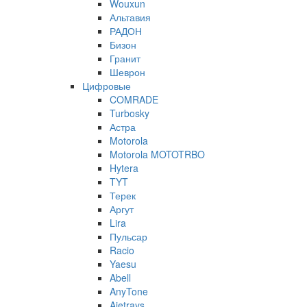
Wouxun
Альтавия
РАДОН
Бизон
Гранит
Шеврон
Цифровые
COMRADE
Turbosky
Астра
Motorola
Motorola MOTOTRBO
Hytera
TYT
Терек
Аргут
Lira
Пульсар
Racio
Yaesu
Abell
AnyTone
Ajetrays