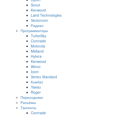
Scout
Kenwood
Laird Technologies
Vectorcom
Радиал
Программаторы
TurboSky
Comrade
Motorola
Midland
Hytera
Kenwood
Alinco
Icom
Vertex Standard
Комбат
Yaesu
Roger
Переходники
Разъёмы
Тангенты
Comrade