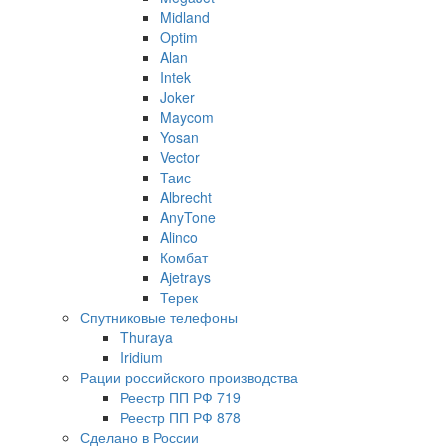
Midland
Optim
Alan
Intek
Joker
Maycom
Yosan
Vector
Таис
Albrecht
AnyTone
Alinco
Комбат
Ajetrays
Терек
Спутниковые телефоны
Thuraya
Iridium
Рации российского производства
Реестр ПП РФ 719
Реестр ПП РФ 878
Сделано в России