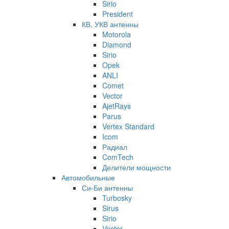
Sirio
President
КВ, УКВ антенны
Motorola
Diamond
Sirio
Opek
ANLI
Comet
Vector
AjetRays
Parus
Vertex Standard
Icom
Радиал
ComTech
Делители мощности
Автомобильные
Си-Би антенны
Turbosky
Sirus
Sirio
Vector