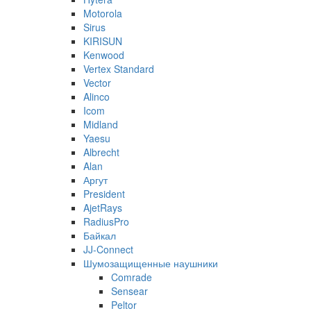
Motorola
Sirus
KIRISUN
Kenwood
Vertex Standard
Vector
Alinco
Icom
Midland
Yaesu
Albrecht
Alan
Аргут
President
AjetRays
RadiusPro
Байкал
JJ-Connect
Шумозащищенные наушники
Comrade
Sensear
Peltor