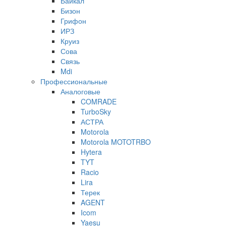
Байкал
Бизон
Грифон
ИРЗ
Круиз
Сова
Связь
Mdi
Профессиональные
Аналоговые
COMRADE
TurboSky
АСТРА
Motorola
Motorola MOTOTRBO
Hytera
TYT
Racio
Lira
Терек
AGENT
Icom
Yaesu