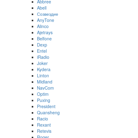
Abbree
Abell
Созвездие
AnyTone
Alinco
Ajetrays
Belfone
Dexp
Entel
iRadio
Joker
Kydera
Linton
Midland
NavCom
Optim
Puxing
President
Quansheng
Racio
Rexant
Retevis
Roger