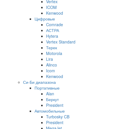
Vertex
ICOM
Kenwood
Цифровые
Comrade
АСТРА
Hytera
Vertex Standard
Терек
Motorola
Lira
Alinco
Icom
Kenwood
Си-Би диапазона
Портативные
Alan
Беркут
President
Автомобильные
Turbosky CB
President
MegaJet