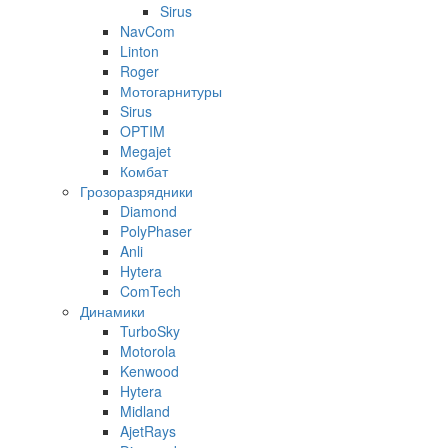
Sirus
NavCom
Linton
Roger
Мотогарнитуры
Sirus
OPTIM
Megajet
Комбат
Грозоразрядники
Diamond
PolyPhaser
Anli
Hytera
ComTech
Динамики
TurboSky
Motorola
Kenwood
Hytera
Midland
AjetRays