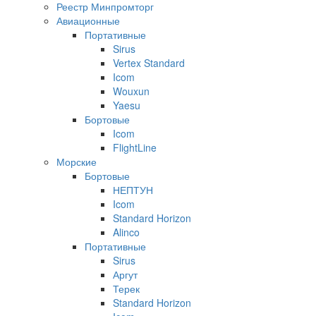
Реестр Минпромторг
Авиационные
Портативные
Sirus
Vertex Standard
Icom
Wouxun
Yaesu
Бортовые
Icom
FlightLine
Морские
Бортовые
НЕПТУН
Icom
Standard Horizon
Alinco
Портативные
Sirus
Аргут
Терек
Standard Horizon