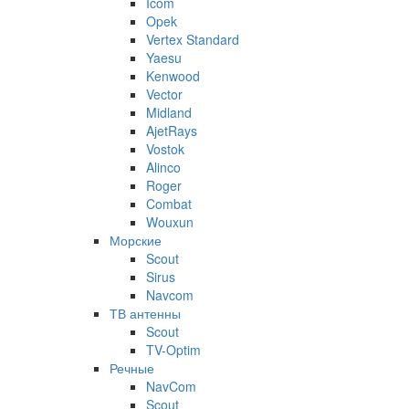
Icom
Opek
Vertex Standard
Yaesu
Kenwood
Vector
Midland
AjetRays
Vostok
Alinco
Roger
Combat
Wouxun
Морские
Scout
Sirus
Navcom
ТВ антенны
Scout
TV-Optim
Речные
NavCom
Scout