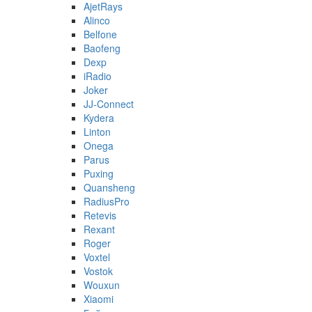
AjetRays
Alinco
Belfone
Baofeng
Dexp
iRadio
Joker
JJ-Connect
Kydera
Linton
Onega
Parus
Puxing
Quansheng
RadiusPro
Retevis
Rexant
Roger
Voxtel
Vostok
Wouxun
Xiaomi