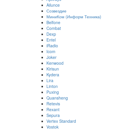
Ailunce
Созвездие
МиниКом (Информ Техника)
Belfone
Combat
Dexp
Entel
iRadio
Icom
Joker
Kenwood
Kirisun
Kydera
Lira
Linton
Puxing
Quansheng
Retevis
Rexant
Sepura
Vertex Standard
Vostok