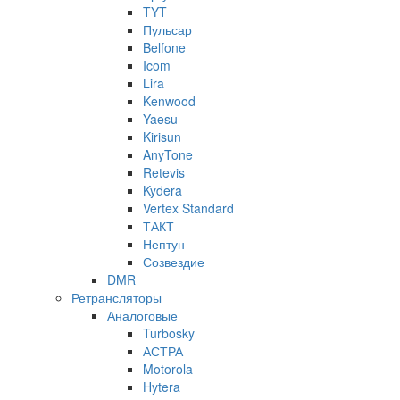
TYT
Пульсар
Belfone
Icom
Lira
Kenwood
Yaesu
Kirisun
AnyTone
Retevis
Kydera
Vertex Standard
ТАКТ
Нептун
Созвездие
DMR
Ретрансляторы
Аналоговые
Turbosky
АСТРА
Motorola
Hytera