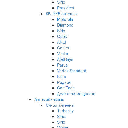
Sirio
President
КВ, УКВ антенны
Motorola
Diamond
Sirio
Opek
ANLI
Comet
Vector
AjetRays
Parus
Vertex Standard
Icom
Радиал
ComTech
Делители мощности
Автомобильные
Си-Би антенны
Turbosky
Sirus
Sirio
Vector