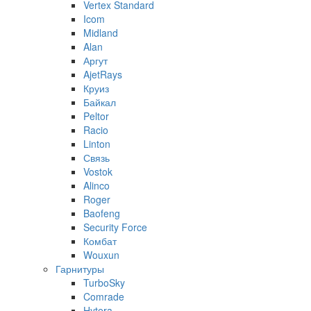
Vertex Standard
Icom
Midland
Alan
Аргут
AjetRays
Круиз
Байкал
Peltor
Racio
Linton
Связь
Vostok
Alinco
Roger
Baofeng
Security Force
Комбат
Wouxun
Гарнитуры
TurboSky
Comrade
Hytera