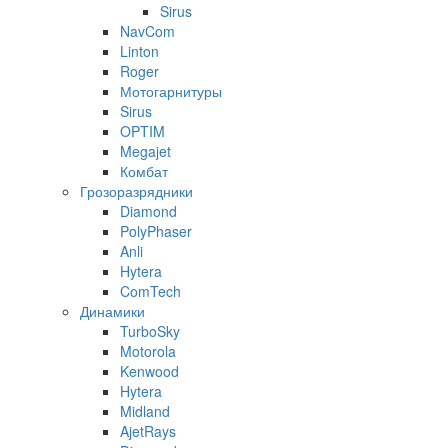
Sirus
NavCom
Linton
Roger
Мотогарнитуры
Sirus
OPTIM
Megajet
Комбат
Грозоразрядники
Diamond
PolyPhaser
Anli
Hytera
ComTech
Динамики
TurboSky
Motorola
Kenwood
Hytera
Midland
AjetRays