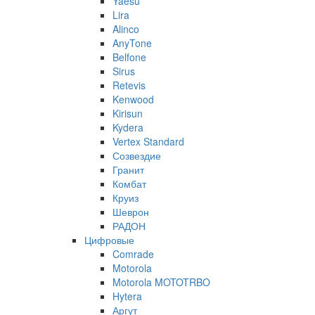
Yaesu
Lira
Alinco
AnyTone
Belfone
Sirus
Retevis
Kenwood
Kirisun
Kydera
Vertex Standard
Созвездие
Гранит
Комбат
Круиз
Шеврон
РАДОН
Цифровые
Comrade
Motorola
Motorola MOTOTRBO
Hytera
Аргут