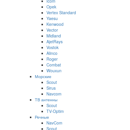
Icom
Opek
Vertex Standard
Yaesu
Kenwood
Vector
Midland
AjetRays
Vostok
Alinco
Roger
Combat
Wouxun
Морские
Scout
Sirus
Navcom
ТВ антенны
Scout
TV-Optim
Речные
NavCom
Scout