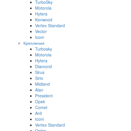
TurboSky
Motorola
Hytera
Kenwood
Vertex Standard
Vector
Icom
Крепления
Turbosky
Motorola
Hytera
Diamond
Sirus
Sirio
Midland
Alan
President
Opek
Comet
Anli
Icom
Vertex Standard
Optim