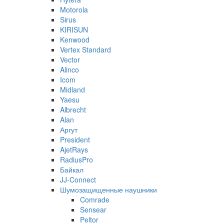
Motorola
Sirus
KIRISUN
Kenwood
Vertex Standard
Vector
Alinco
Icom
Midland
Yaesu
Albrecht
Alan
Аргут
President
AjetRays
RadiusPro
Байкал
JJ-Connect
Шумозащищенные наушники
Comrade
Sensear
Peltor