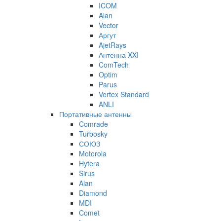
ICOM
Alan
Vector
Аргут
AjetRays
Антенна XXI
ComTech
Optim
Parus
Vertex Standard
ANLI
Портативные антенны
Comrade
Turbosky
СОЮЗ
Motorola
Hytera
Sirus
Alan
Diamond
MDI
Comet