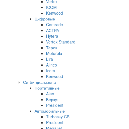
Vertex
ICOM
Kenwood
Цифровые
Comrade
АСТРА
Hytera
Vertex Standard
Терек
Motorola
Lira
Alinco
Icom
Kenwood
Си-Би диапазона
Портативные
Alan
Беркут
President
Автомобильные
Turbosky CB
President
MegaJet