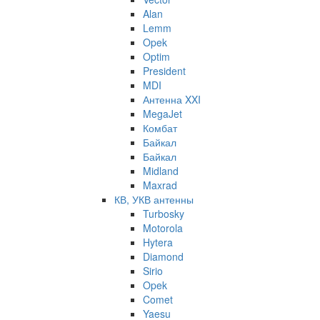
Alan
Lemm
Opek
Optim
President
MDI
Антенна XXI
MegaJet
Комбат
Байкал
Байкал
Midland
Maxrad
КВ, УКВ антенны
Turbosky
Motorola
Hytera
Diamond
Sirio
Opek
Comet
Yaesu