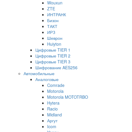
Wouxun
ZTE
ИНТРАНК
Бизон
ТАКТ
ИРЗ
Шеврон
Huiyton
Цифровые TIER 1
Цифровые TIER 2
Цифровые TIER 3
Шифрование AES256
Автомобильные
Аналоговые
Comrade
Motorola
Motorola MOTOTRBO
Hytera
Racio
Midland
Аргут
Icom