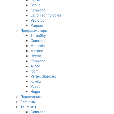
Scout
Kenwood
Laird Technologies
Vectorcom
Радиал
Программаторы
TurboSky
Comrade
Motorola
Midland
Hytera
Kenwood
Alinco
Icom
Vertex Standard
Комбат
Yaesu
Roger
Переходники
Разъёмы
Тангенты
Comrade