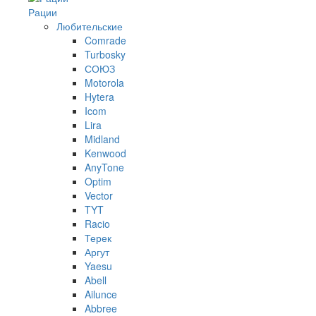
Рации
Любительские
Comrade
Turbosky
СОЮЗ
Motorola
Hytera
Icom
Lira
Midland
Kenwood
AnyTone
Optim
Vector
TYT
Racio
Терек
Аргут
Yaesu
Abell
Ailunce
Abbree