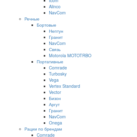
Icom
Alinco
NavCom
Речные
Бортовые
Нептун
Гранит
NavCom
Связь
Motorola MOTOTRBO
Портативные
Comrade
Turbosky
Vega
Vertex Standard
Vector
Бизон
Аргут
Гранит
NavCom
Onega
Рации по брендам
Comrade