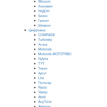
Wouxun
Альтавия
РАДОН
Бизон
Гранит
Шеврон
Цифровые
COMRADE
Turbosky
Астра
Motorola
Motorola MOTOTRBO
Hytera
TYT
Терек
Аргут
Lira
Пульсар
Racio
Yaesu
Abell
AnyTone
Ajetrays