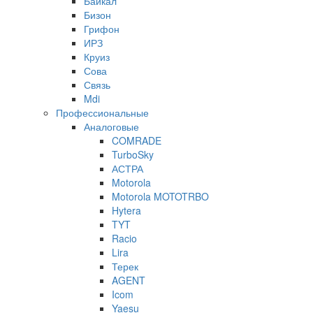
Байкал
Бизон
Грифон
ИРЗ
Круиз
Сова
Связь
Mdi
Профессиональные
Аналоговые
COMRADE
TurboSky
АСТРА
Motorola
Motorola MOTOTRBO
Hytera
TYT
Racio
Lira
Терек
AGENT
Icom
Yaesu