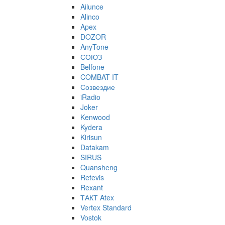
Ailunce
Alinco
Apex
DOZOR
AnyTone
СОЮЗ
Belfone
COMBAT IT
Созвездие
iRadio
Joker
Kenwood
Kydera
Kirisun
Datakam
SIRUS
Quansheng
Retevis
Rexant
ТАКТ Atex
Vertex Standard
Vostok