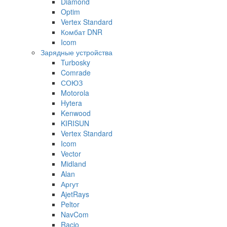
Diamond
Optim
Vertex Standard
Комбат DNR
Icom
Зарядные устройства
Turbosky
Comrade
СОЮЗ
Motorola
Hytera
Kenwood
KIRISUN
Vertex Standard
Icom
Vector
Midland
Alan
Аргут
AjetRays
Peltor
NavCom
Racio