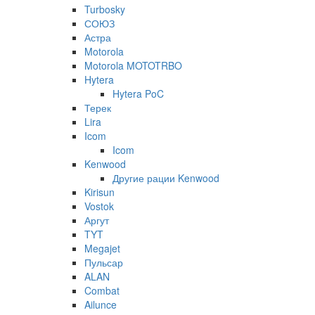
Turbosky
СОЮЗ
Астра
Motorola
Motorola MOTOTRBO
Hytera
Hytera PoC
Терек
Lira
Icom
Icom
Kenwood
Другие рации Kenwood
Kirisun
Vostok
Аргут
TYT
Megajet
Пульсар
ALAN
Combat
Ailunce