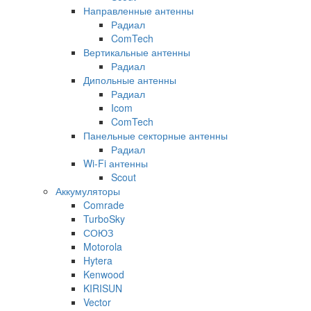
Направленные антенны
Радиал
ComTech
Вертикальные антенны
Радиал
Дипольные антенны
Радиал
Icom
ComTech
Панельные секторные антенны
Радиал
Wi-Fi антенны
Scout
Аккумуляторы
Comrade
TurboSky
СОЮЗ
Motorola
Hytera
Kenwood
KIRISUN
Vector