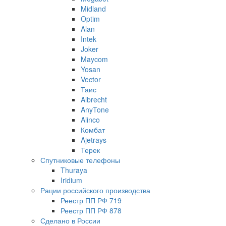
Midland
Optim
Alan
Intek
Joker
Maycom
Yosan
Vector
Таис
Albrecht
AnyTone
Alinco
Комбат
Ajetrays
Терек
Спутниковые телефоны
Thuraya
Iridium
Рации российского производства
Реестр ПП РФ 719
Реестр ПП РФ 878
Сделано в России