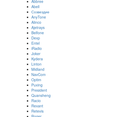
Abbree
Abell
Созвездие
AnyTone
Alinco
Ajetrays
Belfone
Dexp
Entel
iRadio
Joker
Kydera
Linton
Midland
NavCom
Optim
Puxing
President
Quansheng
Racio
Rexant
Retevis
Roger