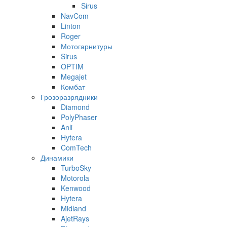
Sirus
NavCom
Linton
Roger
Мотогарнитуры
Sirus
OPTIM
Megajet
Комбат
Грозоразрядники
Diamond
PolyPhaser
Anli
Hytera
ComTech
Динамики
TurboSky
Motorola
Kenwood
Hytera
Midland
AjetRays