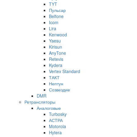
TYT
Пульсар
Belfone
Icom
Lira
Kenwood
Yaesu
Kirisun
AnyTone
Retevis
Kydera
Vertex Standard
ТАКТ
Нептун
Созвездие
DMR
Ретрансляторы
Аналоговые
Turbosky
АСТРА
Motorola
Hytera