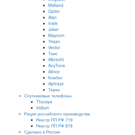
Midland
Optim
Alan
Intek
Joker
Maycom
Yosan
Vector
Таис
Albrecht
AnyTone
Alinco
Комбат
Ajetrays
Терек
Спутниковые телефоны
Thuraya
Iridium
Рации российского производства
Реестр ПП РФ 719
Реестр ПП РФ 878
Сделано в России