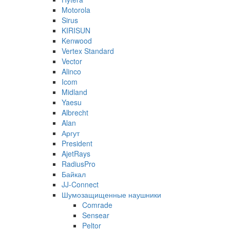
Motorola
Sirus
KIRISUN
Kenwood
Vertex Standard
Vector
Alinco
Icom
Midland
Yaesu
Albrecht
Alan
Аргут
President
AjetRays
RadiusPro
Байкал
JJ-Connect
Шумозащищенные наушники
Comrade
Sensear
Peltor