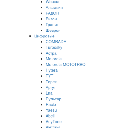
Wouxun
Альтавия
РАДОН
Бизон
Гранит
Шеврон
Цифровые
COMRADE
Turbosky
Астра
Motorola
Motorola MOTOTRBO
Hytera
TYT
Терек
Аргут
Lira
Пульсар
Racio
Yaesu
Abell
AnyTone
Ajetrays