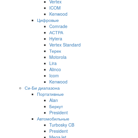
Vertex
ICOM
Kenwood
Цифровые
Comrade
АСТРА
Hytera
Vertex Standard
Терек
Motorola
Lira
Alinco
Icom
Kenwood
Си-Би диапазона
Портативные
Alan
Беркут
President
Автомобильные
Turbosky CB
President
MegaJet