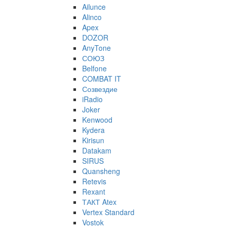
Ailunce
Alinco
Apex
DOZOR
AnyTone
СОЮЗ
Belfone
COMBAT IT
Созвездие
iRadio
Joker
Kenwood
Kydera
Kirisun
Datakam
SIRUS
Quansheng
Retevis
Rexant
ТАКТ Atex
Vertex Standard
Vostok