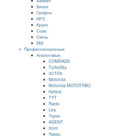
Байкал
Бизон
Грифон
ИРЗ
Круиз
Сова
Связь
Mdi
Профессиональные
Аналоговые
COMRADE
TurboSky
АСТРА
Motorola
Motorola MOTOTRBO
Hytera
TYT
Racio
Lira
Терек
AGENT
Icom
Yaesu