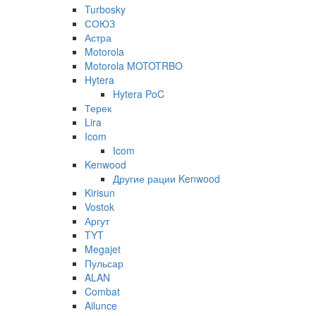
Turbosky
СОЮЗ
Астра
Motorola
Motorola MOTOTRBO
Hytera
Hytera PoC
Терек
Lira
Icom
Icom
Kenwood
Другие рации Kenwood
Kirisun
Vostok
Аргут
TYT
Megajet
Пульсар
ALAN
Combat
Ailunce