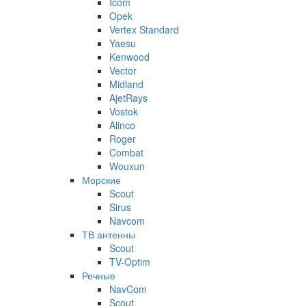
Icom
Opek
Vertex Standard
Yaesu
Kenwood
Vector
Midland
AjetRays
Vostok
Alinco
Roger
Combat
Wouxun
Морские
Scout
Sirus
Navcom
ТВ антенны
Scout
TV-Optim
Речные
NavCom
Scout