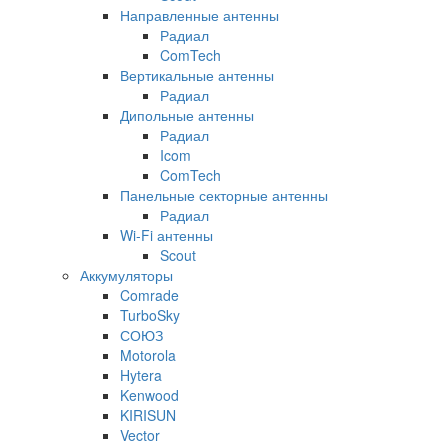
Направленные антенны
Радиал
ComTech
Вертикальные антенны
Радиал
Дипольные антенны
Радиал
Icom
ComTech
Панельные секторные антенны
Радиал
Wi-Fi антенны
Scout
Аккумуляторы
Comrade
TurboSky
СОЮЗ
Motorola
Hytera
Kenwood
KIRISUN
Vector