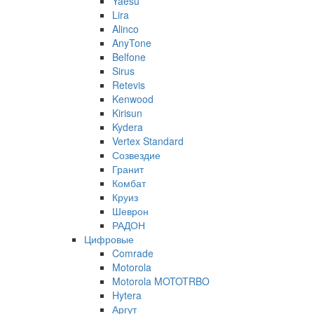
Yaesu
Lira
Alinco
AnyTone
Belfone
Sirus
Retevis
Kenwood
Kirisun
Kydera
Vertex Standard
Созвездие
Гранит
Комбат
Круиз
Шеврон
РАДОН
Цифровые
Comrade
Motorola
Motorola MOTOTRBO
Hytera
Аргут