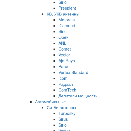
Sirio
President
КВ, УКВ антенны
Motorola
Diamond
Sirio
Opek
ANLI
Comet
Vector
AjetRays
Parus
Vertex Standard
Icom
Радиал
ComTech
Делители мощности
Автомобильные
Си-Би антенны
Turbosky
Sirus
Sirio
Vector