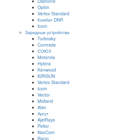
Diamond
Optim
Vertex Standard
Комбат DNR
Icom
Зарядные устройства
Turbosky
Comrade
СОЮЗ
Motorola
Hytera
Kenwood
KIRISUN
Vertex Standard
Icom
Vector
Midland
Alan
Аргут
AjetRays
Peltor
NavCom
Racio