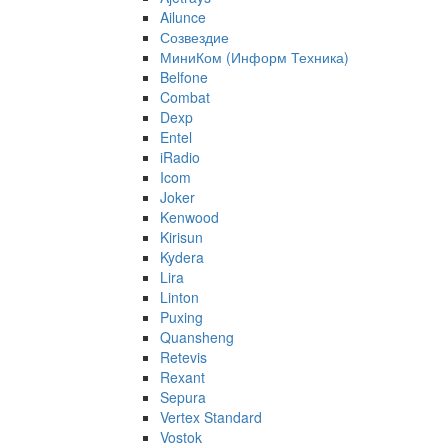
Ailunce
Созвездие
МиниКом (Информ Техника)
Belfone
Combat
Dexp
Entel
iRadio
Icom
Joker
Kenwood
Kirisun
Kydera
Lira
Linton
Puxing
Quansheng
Retevis
Rexant
Sepura
Vertex Standard
Vostok