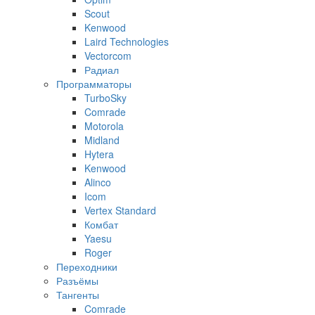
Scout
Kenwood
Laird Technologies
Vectorcom
Радиал
Программаторы
TurboSky
Comrade
Motorola
Midland
Hytera
Kenwood
Alinco
Icom
Vertex Standard
Комбат
Yaesu
Roger
Переходники
Разъёмы
Тангенты
Comrade