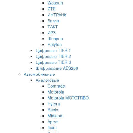
Wouxun
ZTE
ИНТРАНК
Бизон
ТАКТ
ИРЗ
Шеврон
Huiyton
Цифровые TIER 1
Цифровые TIER 2
Цифровые TIER 3
Шифрование AES256
Автомобильные
Аналоговые
Comrade
Motorola
Motorola MOTOTRBO
Hytera
Racio
Midland
Аргут
Icom