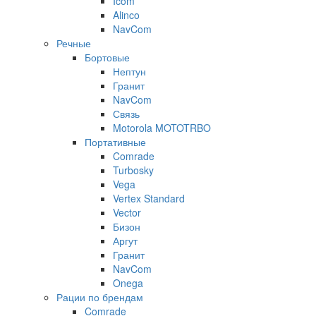
Icom
Alinco
NavCom
Речные
Бортовые
Нептун
Гранит
NavCom
Связь
Motorola MOTOTRBO
Портативные
Comrade
Turbosky
Vega
Vertex Standard
Vector
Бизон
Аргут
Гранит
NavCom
Onega
Рации по брендам
Comrade