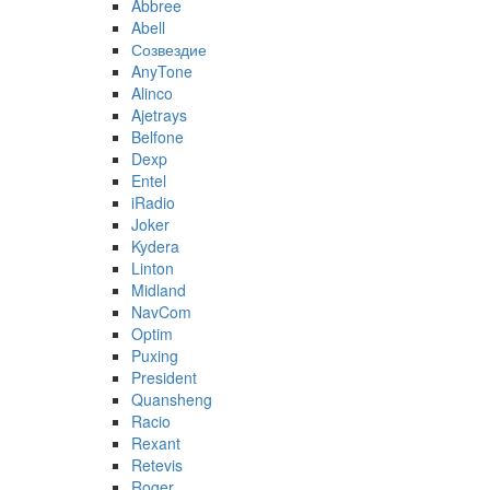
Abbree
Abell
Созвездие
AnyTone
Alinco
Ajetrays
Belfone
Dexp
Entel
iRadio
Joker
Kydera
Linton
Midland
NavCom
Optim
Puxing
President
Quansheng
Racio
Rexant
Retevis
Roger