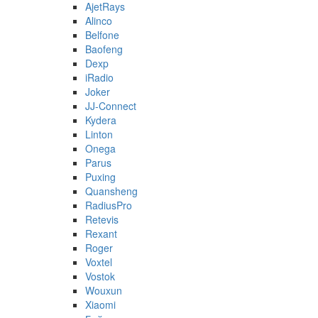
AjetRays
Alinco
Belfone
Baofeng
Dexp
iRadio
Joker
JJ-Connect
Kydera
Linton
Onega
Parus
Puxing
Quansheng
RadiusPro
Retevis
Rexant
Roger
Voxtel
Vostok
Wouxun
Xiaomi