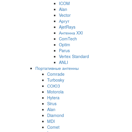
ICOM
Alan
Vector
Аргут
AjetRays
Антенна XXI
ComTech
Optim
Parus
Vertex Standard
ANLI
Портативные антенны
Comrade
Turbosky
СОЮЗ
Motorola
Hytera
Sirus
Alan
Diamond
MDI
Comet