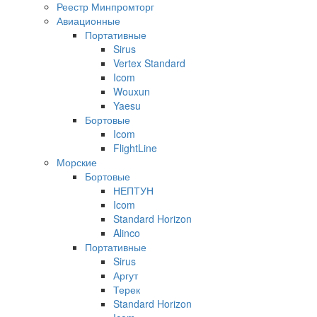
Реестр Минпромторг
Авиационные
Портативные
Sirus
Vertex Standard
Icom
Wouxun
Yaesu
Бортовые
Icom
FlightLine
Морские
Бортовые
НЕПТУН
Icom
Standard Horizon
Alinco
Портативные
Sirus
Аргут
Терек
Standard Horizon