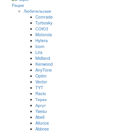
Рации
Любительские
Comrade
Turbosky
СОЮЗ
Motorola
Hytera
Icom
Lira
Midland
Kenwood
AnyTone
Optim
Vector
TYT
Racio
Терек
Аргут
Yaesu
Abell
Ailunce
Abbree