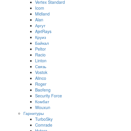
Vertex Standard
Icom
Midland
Alan
Аргут
AjetRays
Круиз
Байкал
Peltor
Racio
Linton
Связь
Vostok
Alinco
Roger
Baofeng
Security Force
Комбат
Wouxun
Гарнитуры
TurboSky
Comrade
Hytera