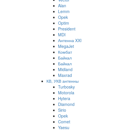
Alan
Lemm
Opek
Optim
President
MDI
Антенна XXI
MegaJet
Комбат
Байкал
Байкал
Midland
Maxrad
КВ, УКВ антенны
Turbosky
Motorola
Hytera
Diamond
Sirio
Opek
Comet
Yaesu