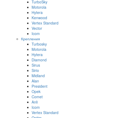
TurboSky
Motorola
Hytera
Kenwood
Vertex Standard
Vector
Icom
Крепления
Turbosky
Motorola
Hytera
Diamond
Sirus
Sirio
Midland
Alan
President
Opek
Comet
Anli
Icom
Vertex Standard
Optim