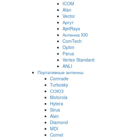
ICOM
Alan
Vector
Аргут
AjetRays
Антенна XXI
ComTech
Optim
Parus
Vertex Standard
ANLI
Портативные антенны
Comrade
Turbosky
СОЮЗ
Motorola
Hytera
Sirus
Alan
Diamond
MDI
Comet