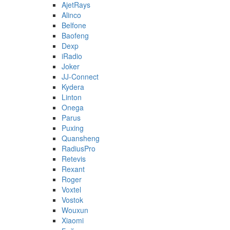
AjetRays
Alinco
Belfone
Baofeng
Dexp
iRadio
Joker
JJ-Connect
Kydera
Linton
Onega
Parus
Puxing
Quansheng
RadiusPro
Retevis
Rexant
Roger
Voxtel
Vostok
Wouxun
Xiaomi