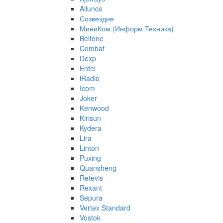
Ailunce
Созвездие
МиниКом (Информ Техника)
Belfone
Combat
Dexp
Entel
iRadio
Icom
Joker
Kenwood
Kirisun
Kydera
Lira
Linton
Puxing
Quansheng
Retevis
Rexant
Sepura
Vertex Standard
Vostok