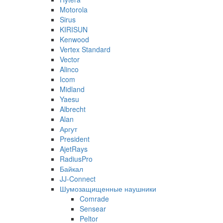
Motorola
Sirus
KIRISUN
Kenwood
Vertex Standard
Vector
Alinco
Icom
Midland
Yaesu
Albrecht
Alan
Аргут
President
AjetRays
RadiusPro
Байкал
JJ-Connect
Шумозащищенные наушники
Comrade
Sensear
Peltor