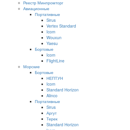
Реестр Минпромторг
Авиационные
Портативные
Sirus
Vertex Standard
Icom
Wouxun
Yaesu
Бортовые
Icom
FlightLine
Морские
Бортовые
НЕПТУН
Icom
Standard Horizon
Alinco
Портативные
Sirus
Аргут
Терек
Standard Horizon