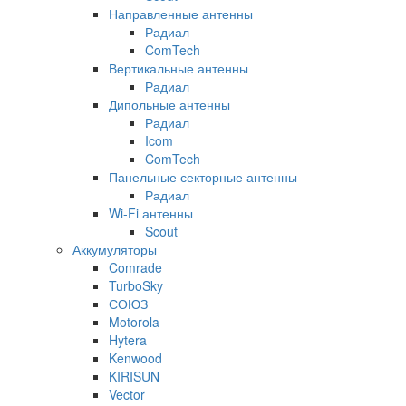
Направленные антенны
Радиал
ComTech
Вертикальные антенны
Радиал
Дипольные антенны
Радиал
Icom
ComTech
Панельные секторные антенны
Радиал
Wi-Fi антенны
Scout
Аккумуляторы
Comrade
TurboSky
СОЮЗ
Motorola
Hytera
Kenwood
KIRISUN
Vector