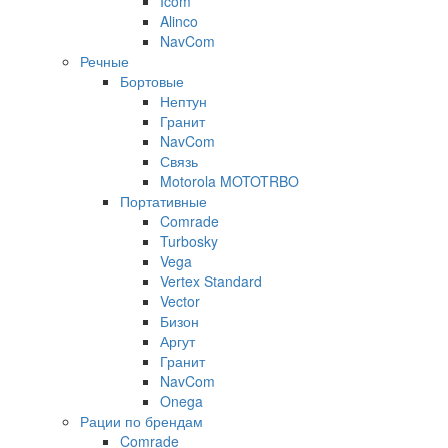
Icom
Alinco
NavCom
Речные
Бортовые
Нептун
Гранит
NavCom
Связь
Motorola MOTOTRBO
Портативные
Comrade
Turbosky
Vega
Vertex Standard
Vector
Бизон
Аргут
Гранит
NavCom
Onega
Рации по брендам
Comrade