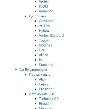
Vertex
ICOM
Kenwood
Цифровые
Comrade
АСТРА
Hytera
Vertex Standard
Терек
Motorola
Lira
Alinco
Icom
Kenwood
Си-Би диапазона
Портативные
Alan
Беркут
President
Автомобильные
Turbosky CB
President
MegaJet