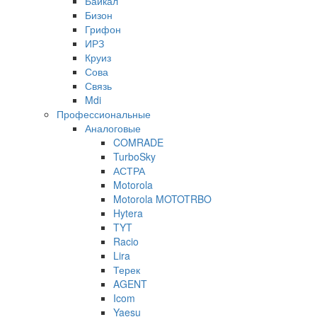
Байкал
Бизон
Грифон
ИРЗ
Круиз
Сова
Связь
Mdi
Профессиональные
Аналоговые
COMRADE
TurboSky
АСТРА
Motorola
Motorola MOTOTRBO
Hytera
TYT
Racio
Lira
Терек
AGENT
Icom
Yaesu