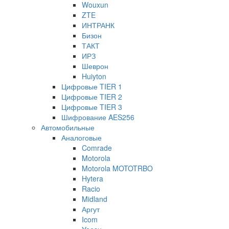
Wouxun
ZTE
ИНТРАНК
Бизон
ТАКТ
ИРЗ
Шеврон
Huiyton
Цифровые TIER 1
Цифровые TIER 2
Цифровые TIER 3
Шифрование AES256
Автомобильные
Аналоговые
Comrade
Motorola
Motorola MOTOTRBO
Hytera
Racio
Midland
Аргут
Icom