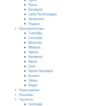
Scout
Kenwood
Laird Technologies
Vectorcom
Радиал
Программаторы
TurboSky
Comrade
Motorola
Midland
Hytera
Kenwood
Alinco
Icom
Vertex Standard
Комбат
Yaesu
Roger
Переходники
Разъёмы
Тангенты
Comrade