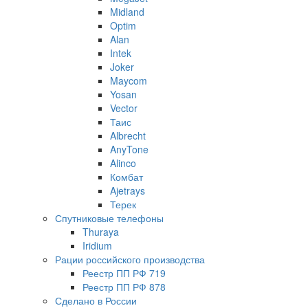
Midland
Optim
Alan
Intek
Joker
Maycom
Yosan
Vector
Таис
Albrecht
AnyTone
Alinco
Комбат
Ajetrays
Терек
Спутниковые телефоны
Thuraya
Iridium
Рации российского производства
Реестр ПП РФ 719
Реестр ПП РФ 878
Сделано в России