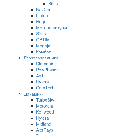
Sirus
NavCom
Linton
Roger
Мотогарнитуры
Sirus
OPTIM
Megajet
Комбат
Грозоразрядники
Diamond
PolyPhaser
Anli
Hytera
ComTech
Динамики
TurboSky
Motorola
Kenwood
Hytera
Midland
AjetRays