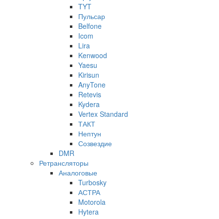
TYT
Пульсар
Belfone
Icom
Lira
Kenwood
Yaesu
Kirisun
AnyTone
Retevis
Kydera
Vertex Standard
ТАКТ
Нептун
Созвездие
DMR
Ретрансляторы
Аналоговые
Turbosky
АСТРА
Motorola
Hytera