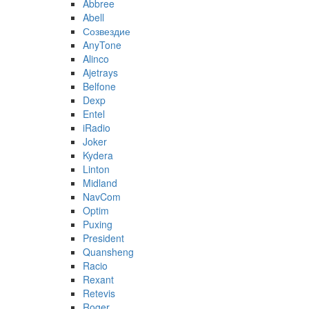
Abbree
Abell
Созвездие
AnyTone
Alinco
Ajetrays
Belfone
Dexp
Entel
iRadio
Joker
Kydera
Linton
Midland
NavCom
Optim
Puxing
President
Quansheng
Racio
Rexant
Retevis
Roger