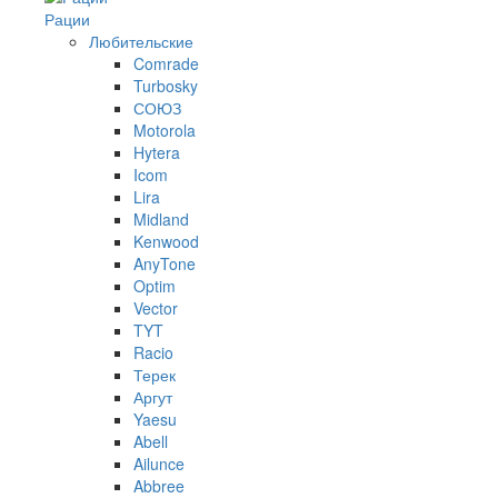
Рации
Любительские
Comrade
Turbosky
СОЮЗ
Motorola
Hytera
Icom
Lira
Midland
Kenwood
AnyTone
Optim
Vector
TYT
Racio
Терек
Аргут
Yaesu
Abell
Ailunce
Abbree