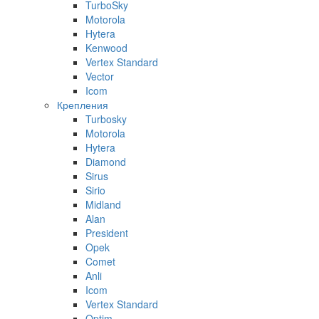
TurboSky
Motorola
Hytera
Kenwood
Vertex Standard
Vector
Icom
Крепления
Turbosky
Motorola
Hytera
Diamond
Sirus
Sirio
Midland
Alan
President
Opek
Comet
Anli
Icom
Vertex Standard
Optim