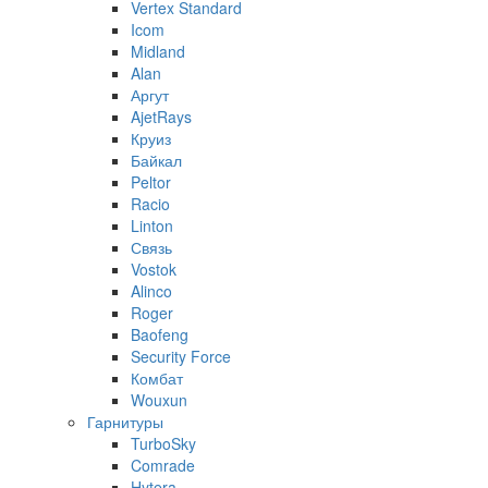
Vertex Standard
Icom
Midland
Alan
Аргут
AjetRays
Круиз
Байкал
Peltor
Racio
Linton
Связь
Vostok
Alinco
Roger
Baofeng
Security Force
Комбат
Wouxun
Гарнитуры
TurboSky
Comrade
Hytera