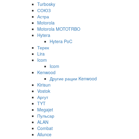
Turbosky
СОЮЗ
Астра
Motorola
Motorola MOTOTRBO
Hytera
Hytera PoC
Терек
Lira
Icom
Icom
Kenwood
Другие рации Kenwood
Kirisun
Vostok
Аргут
TYT
Megajet
Пульсар
ALAN
Combat
Ailunce