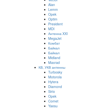
Alan
Lemm
Opek
Optim
President
MDI
Антенна XXI
MegaJet
Комбат
Байкал
Байкал
Midland
Maxrad
КВ, УКВ антенны
Turbosky
Motorola
Hytera
Diamond
Sirio
Opek
Comet
Yaesu