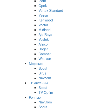
Icom
Opek
Vertex Standard
Yaesu
Kenwood
Vector
Midland
AjetRays
Vostok
Alinco
Roger
Combat
Wouxun
Морские
Scout
Sirus
Navcom
ТВ антенны
Scout
TV-Optim
Речные
NavCom
Scout