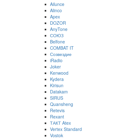
Ailunce
Alinco
Apex
DOZOR
AnyTone
СОЮЗ
Belfone
COMBAT IT
Созвездие
iRadio
Joker
Kenwood
Kydera
Kirisun
Datakam
SIRUS
Quansheng
Retevis
Rexant
ТАКТ Atex
Vertex Standard
Vostok