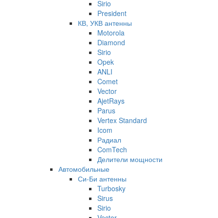
Sirio
President
КВ, УКВ антенны
Motorola
Diamond
Sirio
Opek
ANLI
Comet
Vector
AjetRays
Parus
Vertex Standard
Icom
Радиал
ComTech
Делители мощности
Автомобильные
Си-Би антенны
Turbosky
Sirus
Sirio
Vector