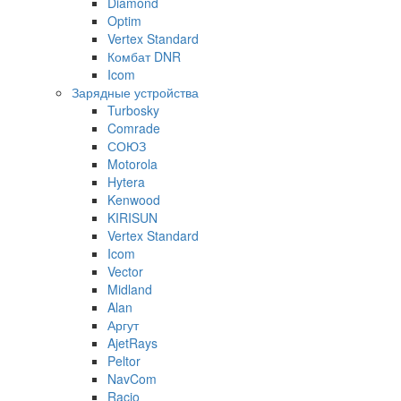
Diamond
Optim
Vertex Standard
Комбат DNR
Icom
Зарядные устройства
Turbosky
Comrade
СОЮЗ
Motorola
Hytera
Kenwood
KIRISUN
Vertex Standard
Icom
Vector
Midland
Alan
Аргут
AjetRays
Peltor
NavCom
Racio