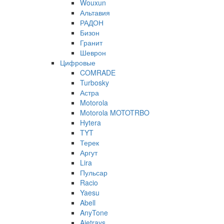
Wouxun
Альтавия
РАДОН
Бизон
Гранит
Шеврон
Цифровые
COMRADE
Turbosky
Астра
Motorola
Motorola MOTOTRBO
Hytera
TYT
Терек
Аргут
Lira
Пульсар
Racio
Yaesu
Abell
AnyTone
Ajetrays