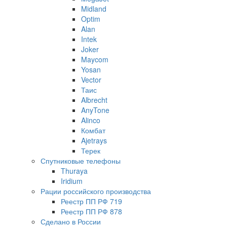
Midland
Optim
Alan
Intek
Joker
Maycom
Yosan
Vector
Таис
Albrecht
AnyTone
Alinco
Комбат
Ajetrays
Терек
Спутниковые телефоны
Thuraya
Iridium
Рации российского производства
Реестр ПП РФ 719
Реестр ПП РФ 878
Сделано в России