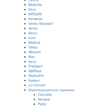
Motorola
Sirus
KIRISUN
Kenwood
Vertex Standard
Vector
Alinco
Icom
Midland
Yaesu
Albrecht
Alan
Аргут
President
AjetRays
RadiusPro
Байкал
JJ-Connect
Шумозащищенные наушники
Comrade
Sensear
Peltor