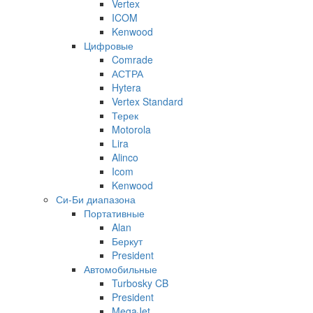
Vertex
ICOM
Kenwood
Цифровые
Comrade
АСТРА
Hytera
Vertex Standard
Терек
Motorola
Lira
Alinco
Icom
Kenwood
Си-Би диапазона
Портативные
Alan
Беркут
President
Автомобильные
Turbosky CB
President
MegaJet