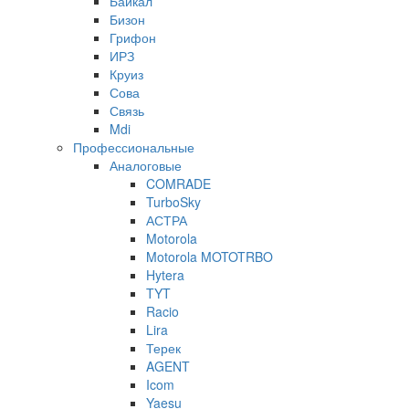
Байкал
Бизон
Грифон
ИРЗ
Круиз
Сова
Связь
Mdi
Профессиональные
Аналоговые
COMRADE
TurboSky
АСТРА
Motorola
Motorola MOTOTRBO
Hytera
TYT
Racio
Lira
Терек
AGENT
Icom
Yaesu