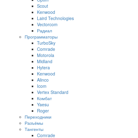
Scout
Kenwood
Laird Technologies
Vectorcom
Радиал
Программаторы
TurboSky
Comrade
Motorola
Midland
Hytera
Kenwood
Alinco
Icom
Vertex Standard
Комбат
Yaesu
Roger
Переходники
Разъёмы
Тангенты
Comrade