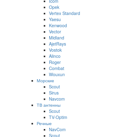
Icom
Opek
Vertex Standard
Yaesu
Kenwood
Vector
Midland
AjetRays
Vostok
Alinco
Roger
Combat
Wouxun
Морские
Scout
Sirus
Navcom
ТВ антенны
Scout
TV-Optim
Речные
NavCom
Scout