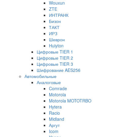
Wouxun
ZTE
ИНТРАНК
Бизон
ТАКТ
ИРЗ
Шеврон
Huiyton
Цифровые TIER 1
Цифровые TIER 2
Цифровые TIER 3
Шифрование AES256
Автомобильные
Аналоговые
Comrade
Motorola
Motorola MOTOTRBO
Hytera
Racio
Midland
Аргут
Icom