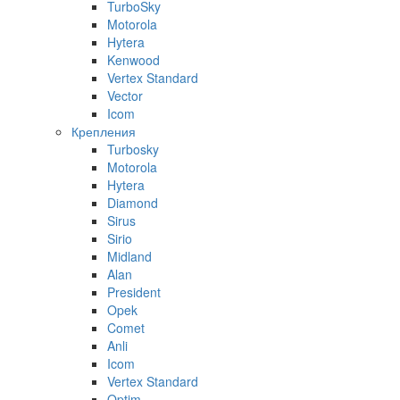
TurboSky
Motorola
Hytera
Kenwood
Vertex Standard
Vector
Icom
Крепления
Turbosky
Motorola
Hytera
Diamond
Sirus
Sirio
Midland
Alan
President
Opek
Comet
Anli
Icom
Vertex Standard
Optim