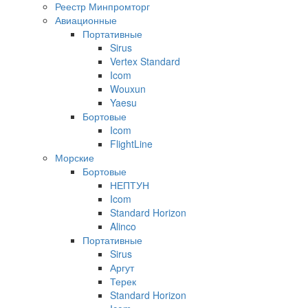
Реестр Минпромторг
Авиационные
Портативные
Sirus
Vertex Standard
Icom
Wouxun
Yaesu
Бортовые
Icom
FlightLine
Морские
Бортовые
НЕПТУН
Icom
Standard Horizon
Alinco
Портативные
Sirus
Аргут
Терек
Standard Horizon