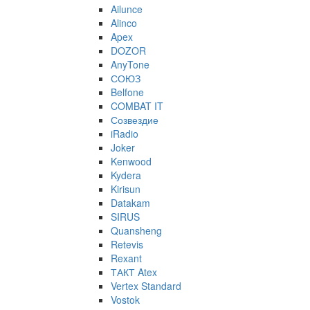
Ailunce
Alinco
Apex
DOZOR
AnyTone
СОЮЗ
Belfone
COMBAT IT
Созвездие
iRadio
Joker
Kenwood
Kydera
Kirisun
Datakam
SIRUS
Quansheng
Retevis
Rexant
ТАКТ Atex
Vertex Standard
Vostok