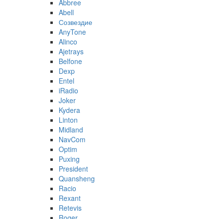
Abbree
Abell
Созвездие
AnyTone
Alinco
Ajetrays
Belfone
Dexp
Entel
iRadio
Joker
Kydera
Linton
Midland
NavCom
Optim
Puxing
President
Quansheng
Racio
Rexant
Retevis
Roger