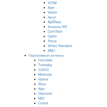
ICOM
Alan
Vector
Аргут
AjetRays
Антенна XXI
ComTech
Optim
Parus
Vertex Standard
ANLI
Портативные антенны
Comrade
Turbosky
СОЮЗ
Motorola
Hytera
Sirus
Alan
Diamond
MDI
Comet