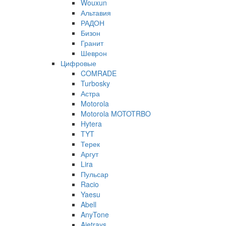
Wouxun
Альтавия
РАДОН
Бизон
Гранит
Шеврон
Цифровые
COMRADE
Turbosky
Астра
Motorola
Motorola MOTOTRBO
Hytera
TYT
Терек
Аргут
Lira
Пульсар
Racio
Yaesu
Abell
AnyTone
Ajetrays