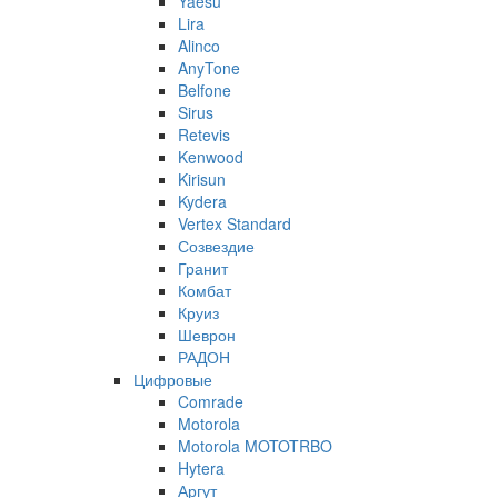
Yaesu
Lira
Alinco
AnyTone
Belfone
Sirus
Retevis
Kenwood
Kirisun
Kydera
Vertex Standard
Созвездие
Гранит
Комбат
Круиз
Шеврон
РАДОН
Цифровые
Comrade
Motorola
Motorola MOTOTRBO
Hytera
Аргут