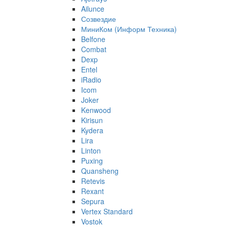
Ailunce
Созвездие
МиниКом (Информ Техника)
Belfone
Combat
Dexp
Entel
iRadio
Icom
Joker
Kenwood
Kirisun
Kydera
Lira
Linton
Puxing
Quansheng
Retevis
Rexant
Sepura
Vertex Standard
Vostok