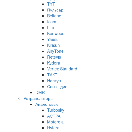
TYT
Пульсар
Belfone
Icom
Lira
Kenwood
Yaesu
Kirisun
AnyTone
Retevis
Kydera
Vertex Standard
ТАКТ
Нептун
Созвездие
DMR
Ретрансляторы
Аналоговые
Turbosky
АСТРА
Motorola
Hytera