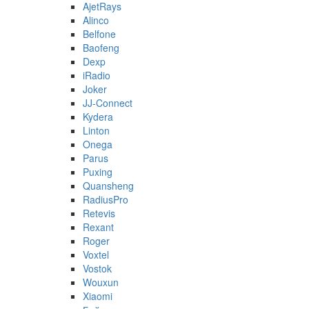
AjetRays
Alinco
Belfone
Baofeng
Dexp
iRadio
Joker
JJ-Connect
Kydera
Linton
Onega
Parus
Puxing
Quansheng
RadiusPro
Retevis
Rexant
Roger
Voxtel
Vostok
Wouxun
Xiaomi