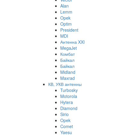
Alan
Lemm
Opek
Optim
President
MDI
Антенна XXI
MegaJet
Комбат
Байкал
Байкал
Midland
Maxrad
КВ, УКВ антенны
Turbosky
Motorola
Hytera
Diamond
Sirio
Opek
Comet
Yaesu