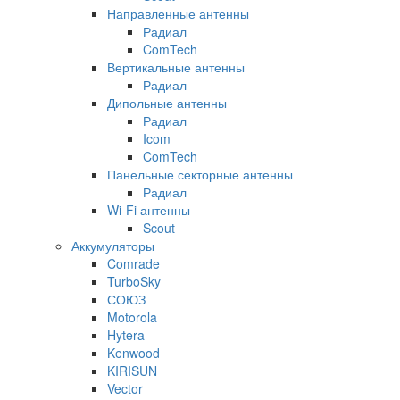
Направленные антенны
Радиал
ComTech
Вертикальные антенны
Радиал
Дипольные антенны
Радиал
Icom
ComTech
Панельные секторные антенны
Радиал
Wi-Fi антенны
Scout
Аккумуляторы
Comrade
TurboSky
СОЮЗ
Motorola
Hytera
Kenwood
KIRISUN
Vector