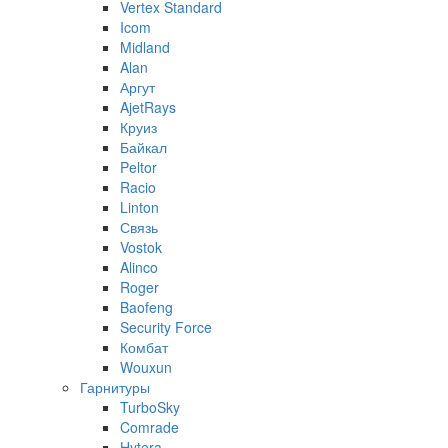
Vertex Standard
Icom
Midland
Alan
Аргут
AjetRays
Круиз
Байкал
Peltor
Racio
Linton
Связь
Vostok
Alinco
Roger
Baofeng
Security Force
Комбат
Wouxun
Гарнитуры
TurboSky
Comrade
Hytera