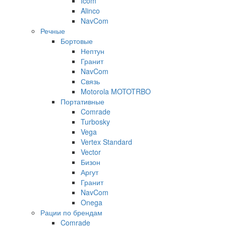
Icom
Alinco
NavCom
Речные
Бортовые
Нептун
Гранит
NavCom
Связь
Motorola MOTOTRBO
Портативные
Comrade
Turbosky
Vega
Vertex Standard
Vector
Бизон
Аргут
Гранит
NavCom
Onega
Рации по брендам
Comrade