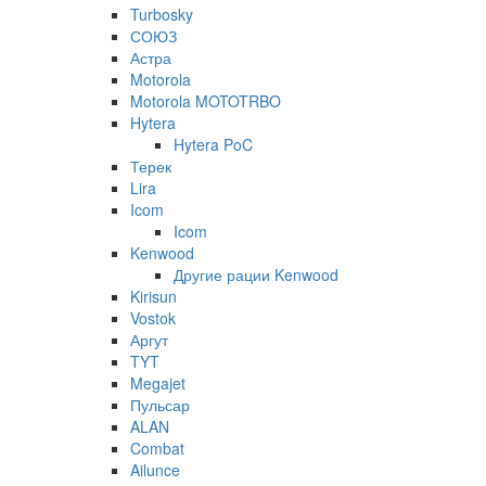
Turbosky
СОЮЗ
Астра
Motorola
Motorola MOTOTRBO
Hytera
Hytera PoC
Терек
Lira
Icom
Icom
Kenwood
Другие рации Kenwood
Kirisun
Vostok
Аргут
TYT
Megajet
Пульсар
ALAN
Combat
Ailunce