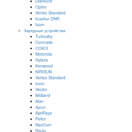
Diamond
Optim
Vertex Standard
Комбат DNR
Icom
Зарядные устройства
Turbosky
Comrade
СОЮЗ
Motorola
Hytera
Kenwood
KIRISUN
Vertex Standard
Icom
Vector
Midland
Alan
Аргут
AjetRays
Peltor
NavCom
Racio