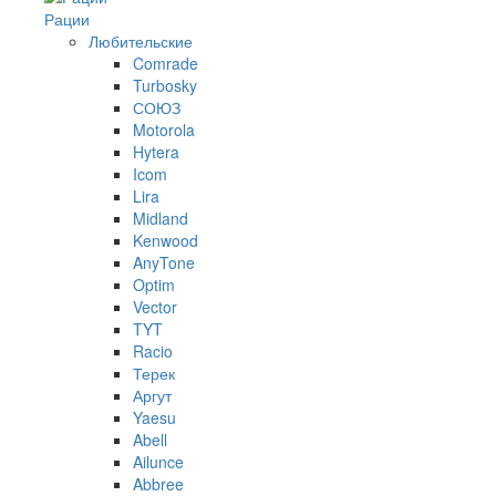
Рации
Любительские
Comrade
Turbosky
СОЮЗ
Motorola
Hytera
Icom
Lira
Midland
Kenwood
AnyTone
Optim
Vector
TYT
Racio
Терек
Аргут
Yaesu
Abell
Ailunce
Abbree