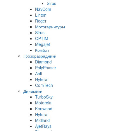
Sirus
NavCom
Linton
Roger
Мотогарнитуры
Sirus
OPTIM
Megajet
Комбат
Грозоразрядники
Diamond
PolyPhaser
Anli
Hytera
ComTech
Динамики
TurboSky
Motorola
Kenwood
Hytera
Midland
AjetRays