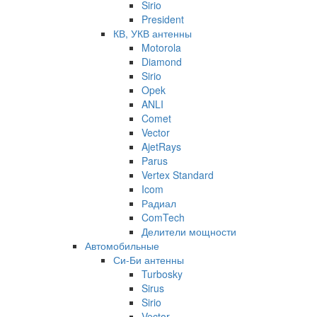
Sirio
President
КВ, УКВ антенны
Motorola
Diamond
Sirio
Opek
ANLI
Comet
Vector
AjetRays
Parus
Vertex Standard
Icom
Радиал
ComTech
Делители мощности
Автомобильные
Си-Би антенны
Turbosky
Sirus
Sirio
Vector