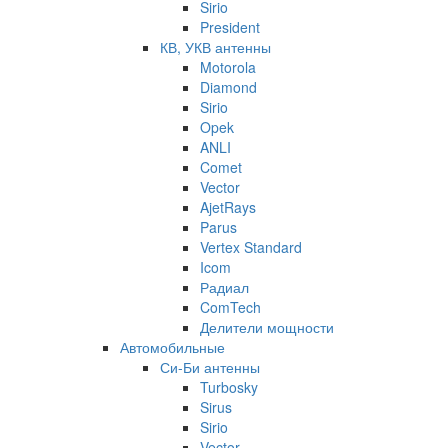
Sirio
President
КВ, УКВ антенны
Motorola
Diamond
Sirio
Opek
ANLI
Comet
Vector
AjetRays
Parus
Vertex Standard
Icom
Радиал
ComTech
Делители мощности
Автомобильные
Си-Би антенны
Turbosky
Sirus
Sirio
Vector