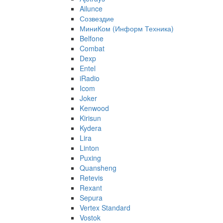
Ailunce
Созвездие
МиниКом (Информ Техника)
Belfone
Combat
Dexp
Entel
iRadio
Icom
Joker
Kenwood
Kirisun
Kydera
Lira
Linton
Puxing
Quansheng
Retevis
Rexant
Sepura
Vertex Standard
Vostok