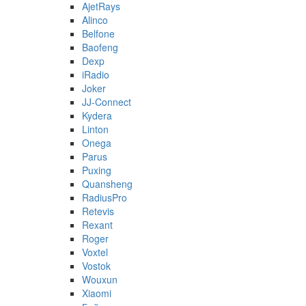
AjetRays
Alinco
Belfone
Baofeng
Dexp
iRadio
Joker
JJ-Connect
Kydera
Linton
Onega
Parus
Puxing
Quansheng
RadiusPro
Retevis
Rexant
Roger
Voxtel
Vostok
Wouxun
Xiaomi