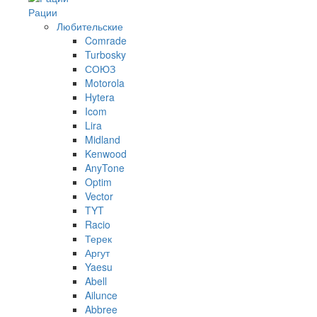
Рации
Любительские
Comrade
Turbosky
СОЮЗ
Motorola
Hytera
Icom
Lira
Midland
Kenwood
AnyTone
Optim
Vector
TYT
Racio
Терек
Аргут
Yaesu
Abell
Ailunce
Abbree