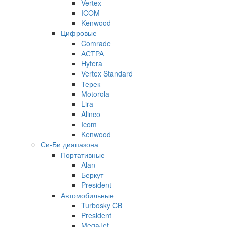
Vertex
ICOM
Kenwood
Цифровые
Comrade
АСТРА
Hytera
Vertex Standard
Терек
Motorola
Lira
Alinco
Icom
Kenwood
Си-Би диапазона
Портативные
Alan
Беркут
President
Автомобильные
Turbosky CB
President
MegaJet