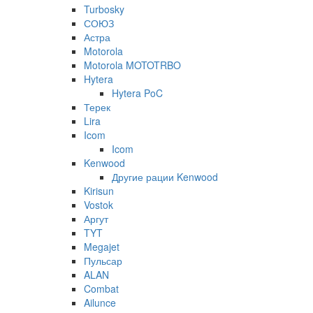
Turbosky
СОЮЗ
Астра
Motorola
Motorola MOTOTRBO
Hytera
Hytera PoC
Терек
Lira
Icom
Icom
Kenwood
Другие рации Kenwood
Kirisun
Vostok
Аргут
TYT
Megajet
Пульсар
ALAN
Combat
Ailunce