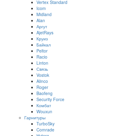
Vertex Standard
Icom
Midland
Alan
Аргут
AjetRays
Круиз
Байкал
Peltor
Racio
Linton
Связь
Vostok
Alinco
Roger
Baofeng
Security Force
Комбат
Wouxun
Гарнитуры
TurboSky
Comrade
Hytera