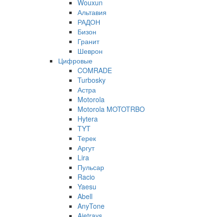
Wouxun
Альтавия
РАДОН
Бизон
Гранит
Шеврон
Цифровые
COMRADE
Turbosky
Астра
Motorola
Motorola MOTOTRBO
Hytera
TYT
Терек
Аргут
Lira
Пульсар
Racio
Yaesu
Abell
AnyTone
Ajetrays