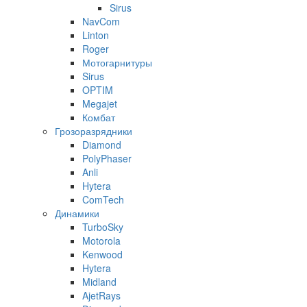
Sirus
NavCom
Linton
Roger
Мотогарнитуры
Sirus
OPTIM
Megajet
Комбат
Грозоразрядники
Diamond
PolyPhaser
Anli
Hytera
ComTech
Динамики
TurboSky
Motorola
Kenwood
Hytera
Midland
AjetRays