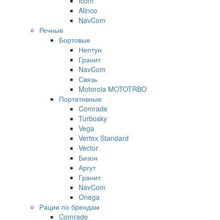
Icom
Alinco
NavCom
Речные
Бортовые
Нептун
Гранит
NavCom
Связь
Motorola MOTOTRBO
Портативные
Comrade
Turbosky
Vega
Vertex Standard
Vector
Бизон
Аргут
Гранит
NavCom
Onega
Рации по брендам
Comrade