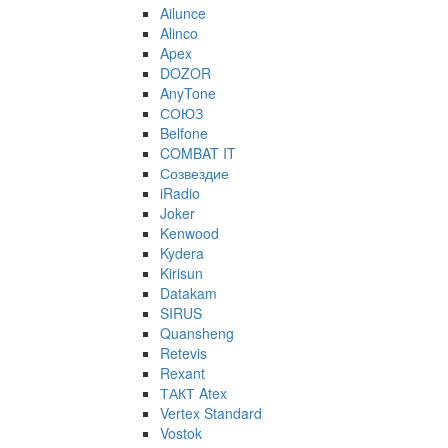
Ailunce
Alinco
Apex
DOZOR
AnyTone
СОЮЗ
Belfone
COMBAT IT
Созвездие
iRadio
Joker
Kenwood
Kydera
Kirisun
Datakam
SIRUS
Quansheng
Retevis
Rexant
ТАКТ Atex
Vertex Standard
Vostok