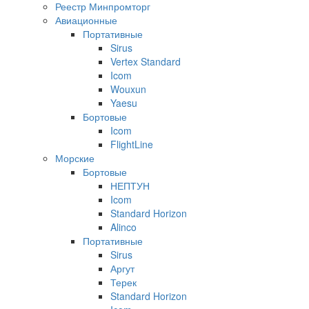
Реестр Минпромторг
Авиационные
Портативные
Sirus
Vertex Standard
Icom
Wouxun
Yaesu
Бортовые
Icom
FlightLine
Морские
Бортовые
НЕПТУН
Icom
Standard Horizon
Alinco
Портативные
Sirus
Аргут
Терек
Standard Horizon