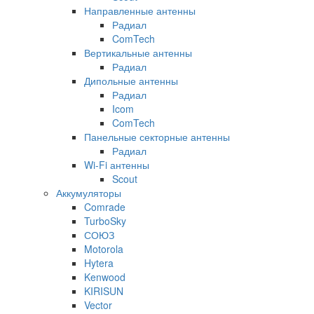
Направленные антенны
Радиал
ComTech
Вертикальные антенны
Радиал
Дипольные антенны
Радиал
Icom
ComTech
Панельные секторные антенны
Радиал
Wi-Fi антенны
Scout
Аккумуляторы
Comrade
TurboSky
СОЮЗ
Motorola
Hytera
Kenwood
KIRISUN
Vector