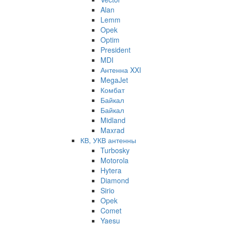
Alan
Lemm
Opek
Optim
President
MDI
Антенна XXI
MegaJet
Комбат
Байкал
Байкал
Midland
Maxrad
КВ, УКВ антенны
Turbosky
Motorola
Hytera
Diamond
Sirio
Opek
Comet
Yaesu