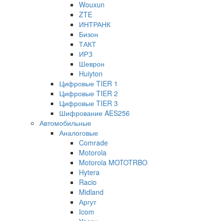
Wouxun
ZTE
ИНТРАНК
Бизон
ТАКТ
ИРЗ
Шеврон
Huiyton
Цифровые TIER 1
Цифровые TIER 2
Цифровые TIER 3
Шифрование AES256
Автомобильные
Аналоговые
Comrade
Motorola
Motorola MOTOTRBO
Hytera
Racio
Midland
Аргут
Icom