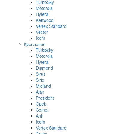
TurboSky
Motorola
Hytera
Kenwood
Vertex Standard
Vector
Icom
Крепления
Turbosky
Motorola
Hytera
Diamond
Sirus
Sirio
Midland
Alan
President
Opek
Comet
Anli
Icom
Vertex Standard
Optim