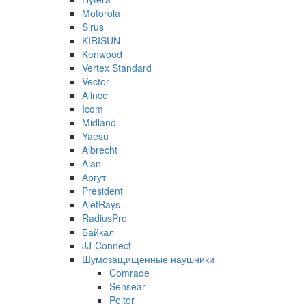
Motorola
Sirus
KIRISUN
Kenwood
Vertex Standard
Vector
Alinco
Icom
Midland
Yaesu
Albrecht
Alan
Аргут
President
AjetRays
RadiusPro
Байкал
JJ-Connect
Шумозащищенные наушники
Comrade
Sensear
Peltor