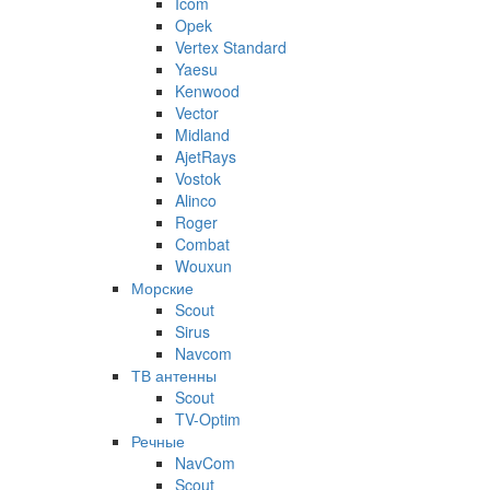
Icom
Opek
Vertex Standard
Yaesu
Kenwood
Vector
Midland
AjetRays
Vostok
Alinco
Roger
Combat
Wouxun
Морские
Scout
Sirus
Navcom
ТВ антенны
Scout
TV-Optim
Речные
NavCom
Scout