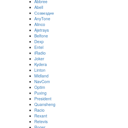
Abbree
Abell
Созвездие
AnyTone
Alinco
Ajetrays
Belfone
Dexp
Entel
iRadio
Joker
Kydera
Linton
Midland
NavCom
Optim
Puxing
President
Quansheng
Racio
Rexant
Retevis
Roger