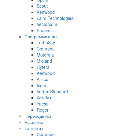
Scout
Kenwood
Laird Technologies
Vectorcom
Радиал
Программаторы
TurboSky
Comrade
Motorola
Midland
Hytera
Kenwood
Alinco
Icom
Vertex Standard
Комбат
Yaesu
Roger
Переходники
Разъёмы
Тангенты
Comrade