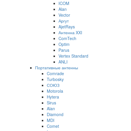
ICOM
Alan
Vector
Аргут
AjetRays
Антенна XXI
ComTech
Optim
Parus
Vertex Standard
ANLI
Портативные антенны
Comrade
Turbosky
СОЮЗ
Motorola
Hytera
Sirus
Alan
Diamond
MDI
Comet