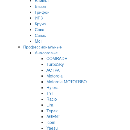
Байкал
Бизон
Грифон
ИРЗ
Круиз
Сова
Связь
Mdi
Профессиональные
Аналоговые
COMRADE
TurboSky
АСТРА
Motorola
Motorola MOTOTRBO
Hytera
TYT
Racio
Lira
Терек
AGENT
Icom
Yaesu