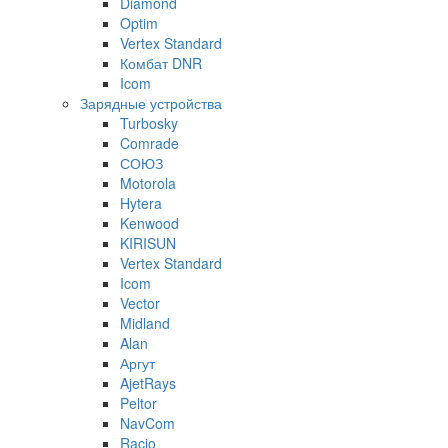
Diamond
Optim
Vertex Standard
Комбат DNR
Icom
Зарядные устройства
Turbosky
Comrade
СОЮЗ
Motorola
Hytera
Kenwood
KIRISUN
Vertex Standard
Icom
Vector
Midland
Alan
Аргут
AjetRays
Peltor
NavCom
Racio