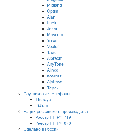
Midland
Optim
Alan
Intek
Joker
Maycom
Yosan
Vector
Таис
Albrecht
AnyTone
Alinco
Комбат
Ajetrays
Терек
Спутниковые телефоны
Thuraya
Iridium
Рации российского производства
Реестр ПП РФ 719
Реестр ПП РФ 878
Сделано в России