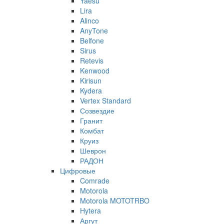
Yaesu
Lira
Alinco
AnyTone
Belfone
Sirus
Retevis
Kenwood
Kirisun
Kydera
Vertex Standard
Созвездие
Гранит
Комбат
Круиз
Шеврон
РАДОН
Цифровые
Comrade
Motorola
Motorola MOTOTRBO
Hytera
Аргут