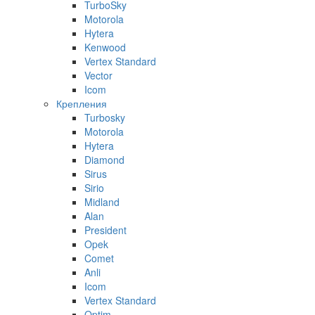
TurboSky
Motorola
Hytera
Kenwood
Vertex Standard
Vector
Icom
Крепления
Turbosky
Motorola
Hytera
Diamond
Sirus
Sirio
Midland
Alan
President
Opek
Comet
Anli
Icom
Vertex Standard
Optim