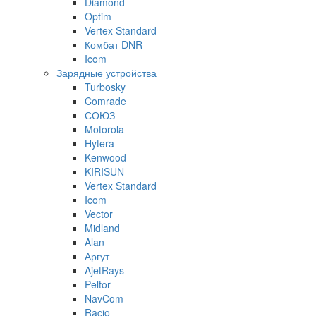
Diamond
Optim
Vertex Standard
Комбат DNR
Icom
Зарядные устройства
Turbosky
Comrade
СОЮЗ
Motorola
Hytera
Kenwood
KIRISUN
Vertex Standard
Icom
Vector
Midland
Alan
Аргут
AjetRays
Peltor
NavCom
Racio