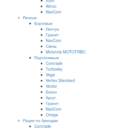
Icom
Alinco
NavCom
Речные
Бортовые
Нептун
Гранит
NavCom
Связь
Motorola MOTOTRBO
Портативные
Comrade
Turbosky
Vega
Vertex Standard
Vector
Бизон
Аргут
Гранит
NavCom
Onega
Рации по брендам
Comrade