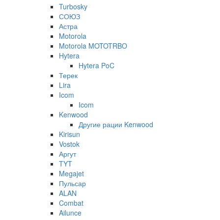
Turbosky
СОЮЗ
Астра
Motorola
Motorola MOTOTRBO
Hytera
Hytera PoC
Терек
Lira
Icom
Icom
Kenwood
Другие рации Kenwood
Kirisun
Vostok
Аргут
TYT
Megajet
Пульсар
ALAN
Combat
Ailunce