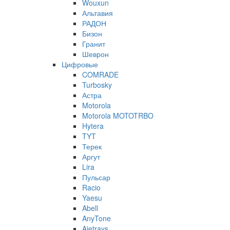
Wouxun
Альтавия
РАДОН
Бизон
Гранит
Шеврон
Цифровые
COMRADE
Turbosky
Астра
Motorola
Motorola MOTOTRBO
Hytera
TYT
Терек
Аргут
Lira
Пульсар
Racio
Yaesu
Abell
AnyTone
Ajetrays