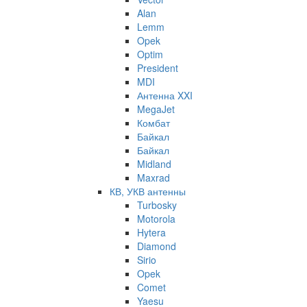
Alan
Lemm
Opek
Optim
President
MDI
Антенна XXI
MegaJet
Комбат
Байкал
Байкал
Midland
Maxrad
КВ, УКВ антенны
Turbosky
Motorola
Hytera
Diamond
Sirio
Opek
Comet
Yaesu