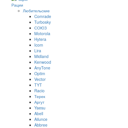
Рации
Любительские
Comrade
Turbosky
СОЮЗ
Motorola
Hytera
Icom
Lira
Midland
Kenwood
AnyTone
Optim
Vector
TYT
Racio
Терек
Аргут
Yaesu
Abell
Ailunce
Abbree