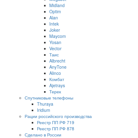
Midland
Optim
Alan
Intek
Joker
Maycom
Yosan
Vector
Таис
Albrecht
AnyTone
Alinco
Комбат
Ajetrays
Терек
Спутниковые телефоны
Thuraya
Iridium
Рации российского производства
Реестр ПП РФ 719
Реестр ПП РФ 878
Сделано в России