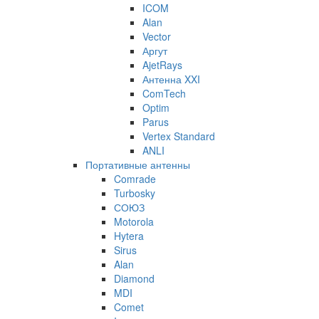
ICOM
Alan
Vector
Аргут
AjetRays
Антенна XXI
ComTech
Optim
Parus
Vertex Standard
ANLI
Портативные антенны
Comrade
Turbosky
СОЮЗ
Motorola
Hytera
Sirus
Alan
Diamond
MDI
Comet