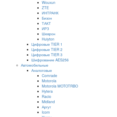
Wouxun
ZTE
ИНТРАНК
Бизон
ТАКТ
ИРЗ
Шеврон
Huiyton
Цифровые TIER 1
Цифровые TIER 2
Цифровые TIER 3
Шифрование AES256
Автомобильные
Аналоговые
Comrade
Motorola
Motorola MOTOTRBO
Hytera
Racio
Midland
Аргут
Icom