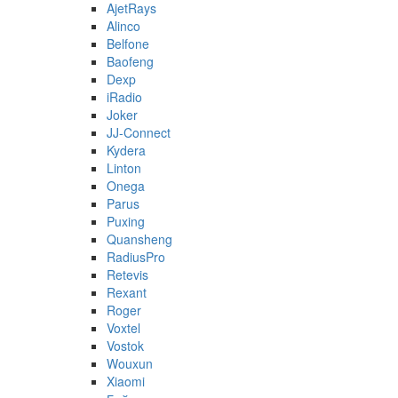
AjetRays
Alinco
Belfone
Baofeng
Dexp
iRadio
Joker
JJ-Connect
Kydera
Linton
Onega
Parus
Puxing
Quansheng
RadiusPro
Retevis
Rexant
Roger
Voxtel
Vostok
Wouxun
Xiaomi