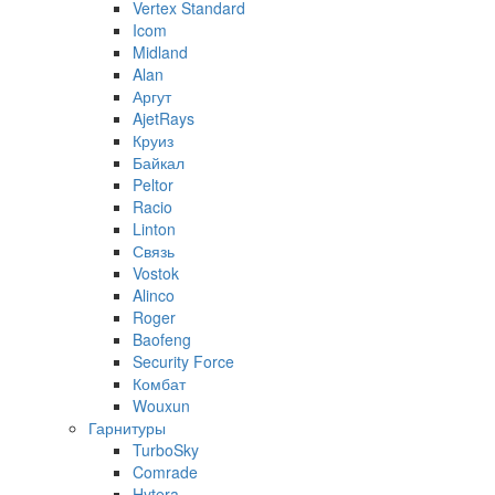
Vertex Standard
Icom
Midland
Alan
Аргут
AjetRays
Круиз
Байкал
Peltor
Racio
Linton
Связь
Vostok
Alinco
Roger
Baofeng
Security Force
Комбат
Wouxun
Гарнитуры
TurboSky
Comrade
Hytera