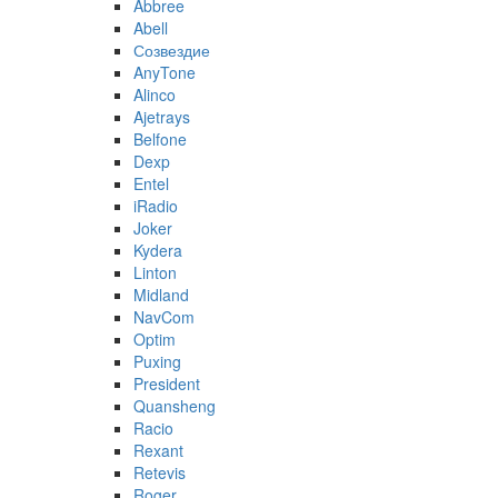
Abbree
Abell
Созвездие
AnyTone
Alinco
Ajetrays
Belfone
Dexp
Entel
iRadio
Joker
Kydera
Linton
Midland
NavCom
Optim
Puxing
President
Quansheng
Racio
Rexant
Retevis
Roger