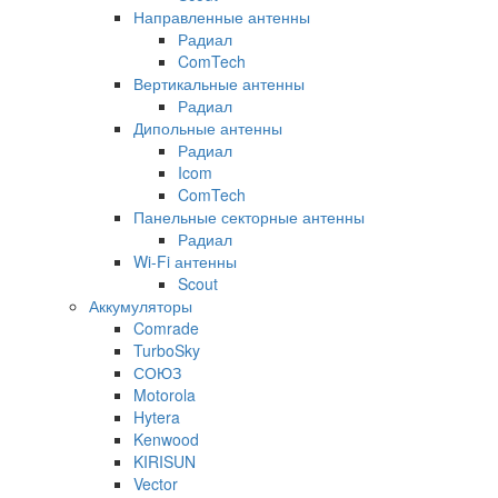
Направленные антенны
Радиал
ComTech
Вертикальные антенны
Радиал
Дипольные антенны
Радиал
Icom
ComTech
Панельные секторные антенны
Радиал
Wi-Fi антенны
Scout
Аккумуляторы
Comrade
TurboSky
СОЮЗ
Motorola
Hytera
Kenwood
KIRISUN
Vector