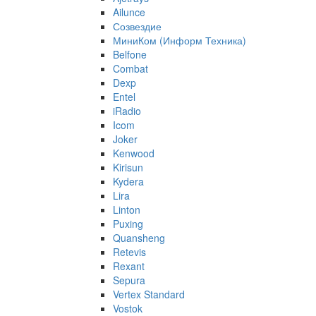
Ailunce
Созвездие
МиниКом (Информ Техника)
Belfone
Combat
Dexp
Entel
iRadio
Icom
Joker
Kenwood
Kirisun
Kydera
Lira
Linton
Puxing
Quansheng
Retevis
Rexant
Sepura
Vertex Standard
Vostok