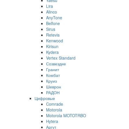
Yaesu
Lira
Alinco
AnyTone
Belfone
Sirus
Retevis
Kenwood
Kirisun
Kydera
Vertex Standard
Созвездие
Гранит
Комбат
Круиз
Шеврон
РАДОН
Цифровые
Comrade
Motorola
Motorola MOTOTRBO
Hytera
Аргут