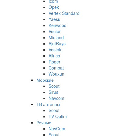
Icom
Opek
Vertex Standard
Yaesu
Kenwood
Vector
Midland
AjetRays
Vostok
Alinco
Roger
Combat
Wouxun
Морские
Scout
Sirus
Navcom
ТВ антенны
Scout
TV-Optim
Речные
NavCom
Scout