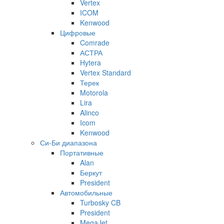
Vertex
ICOM
Kenwood
Цифровые
Comrade
АСТРА
Hytera
Vertex Standard
Терек
Motorola
Lira
Alinco
Icom
Kenwood
Си-Би диапазона
Портативные
Alan
Беркут
President
Автомобильные
Turbosky CB
President
MegaJet