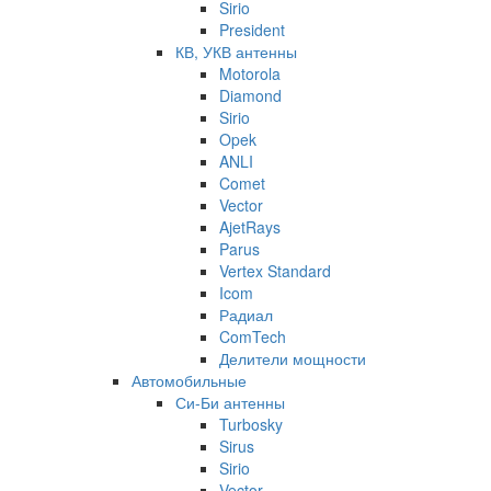
Sirio
President
КВ, УКВ антенны
Motorola
Diamond
Sirio
Opek
ANLI
Comet
Vector
AjetRays
Parus
Vertex Standard
Icom
Радиал
ComTech
Делители мощности
Автомобильные
Си-Би антенны
Turbosky
Sirus
Sirio
Vector