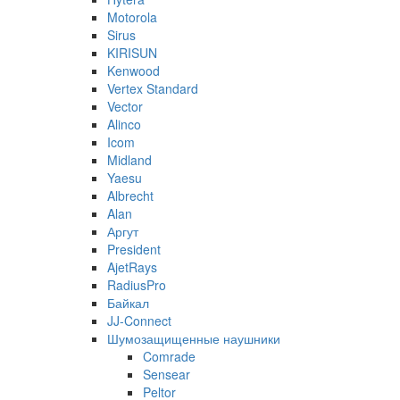
Motorola
Sirus
KIRISUN
Kenwood
Vertex Standard
Vector
Alinco
Icom
Midland
Yaesu
Albrecht
Alan
Аргут
President
AjetRays
RadiusPro
Байкал
JJ-Connect
Шумозащищенные наушники
Comrade
Sensear
Peltor