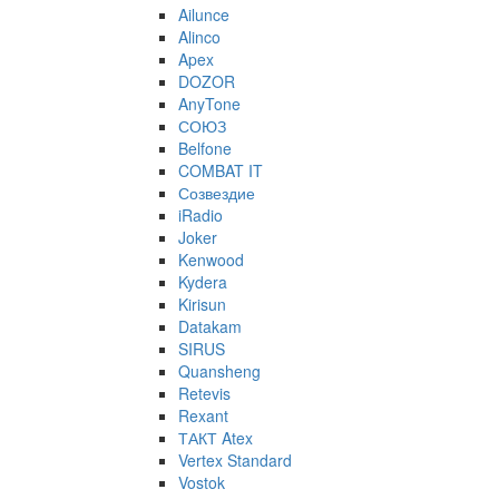
Ailunce
Alinco
Apex
DOZOR
AnyTone
СОЮЗ
Belfone
COMBAT IT
Созвездие
iRadio
Joker
Kenwood
Kydera
Kirisun
Datakam
SIRUS
Quansheng
Retevis
Rexant
ТАКТ Atex
Vertex Standard
Vostok