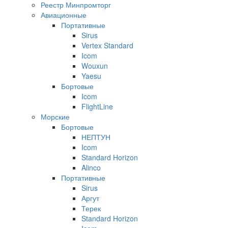
Реестр Минпромторг
Авиационные
Портативные
Sirus
Vertex Standard
Icom
Wouxun
Yaesu
Бортовые
Icom
FlightLine
Морские
Бортовые
НЕПТУН
Icom
Standard Horizon
Alinco
Портативные
Sirus
Аргут
Терек
Standard Horizon