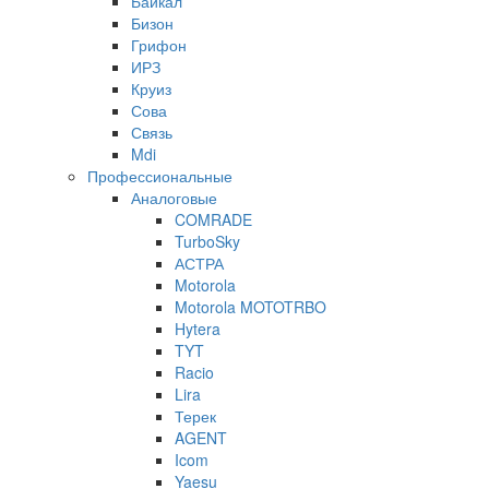
Байкал
Бизон
Грифон
ИРЗ
Круиз
Сова
Связь
Mdi
Профессиональные
Аналоговые
COMRADE
TurboSky
АСТРА
Motorola
Motorola MOTOTRBO
Hytera
TYT
Racio
Lira
Терек
AGENT
Icom
Yaesu