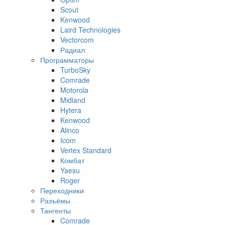
Scout
Kenwood
Laird Technologies
Vectorcom
Радиал
Программаторы
TurboSky
Comrade
Motorola
Midland
Hytera
Kenwood
Alinco
Icom
Vertex Standard
Комбат
Yaesu
Roger
Переходники
Разъёмы
Тангенты
Comrade