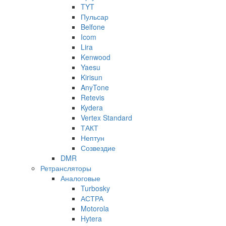
TYT
Пульсар
Belfone
Icom
Lira
Kenwood
Yaesu
Kirisun
AnyTone
Retevis
Kydera
Vertex Standard
ТАКТ
Нептун
Созвездие
DMR
Ретрансляторы
Аналоговые
Turbosky
АСТРА
Motorola
Hytera