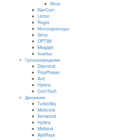
Sirus
NavCom
Linton
Roger
Мотогарнитуры
Sirus
OPTIM
Megajet
Комбат
Грозоразрядники
Diamond
PolyPhaser
Anli
Hytera
ComTech
Динамики
TurboSky
Motorola
Kenwood
Hytera
Midland
AjetRays