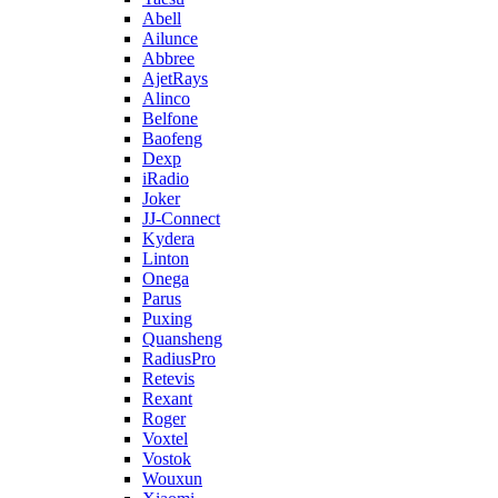
Abell
Ailunce
Abbree
AjetRays
Alinco
Belfone
Baofeng
Dexp
iRadio
Joker
JJ-Connect
Kydera
Linton
Onega
Parus
Puxing
Quansheng
RadiusPro
Retevis
Rexant
Roger
Voxtel
Vostok
Wouxun