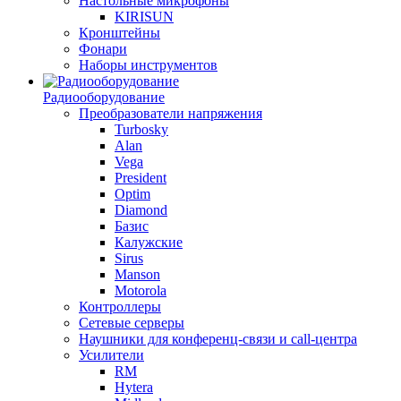
Настольные микрофоны
KIRISUN
Кронштейны
Фонари
Наборы инструментов
Радиооборудование
Преобразователи напряжения
Turbosky
Alan
Vega
President
Optim
Diamond
Базис
Калужские
Sirus
Manson
Motorola
Контроллеры
Сетевые серверы
Наушники для конференц-связи и call-центра
Усилители
RM
Hytera