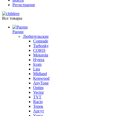
Войти
Регистрация
Все товары
Рации
Любительские
Comrade
Turbosky
СОЮЗ
Motorola
Hytera
Icom
Lira
Midland
Kenwood
AnyTone
Optim
Vector
TYT
Racio
Терек
Аргут
Yaesu