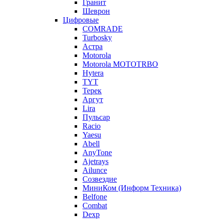
Гранит
Шеврон
Цифровые
COMRADE
Turbosky
Астра
Motorola
Motorola MOTOTRBO
Hytera
TYT
Терек
Аргут
Lira
Пульсар
Racio
Yaesu
Abell
AnyTone
Ajetrays
Ailunce
Созвездие
МиниКом (Информ Техника)
Belfone
Combat
Dexp