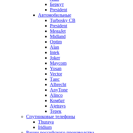
Беркут
President
Автомобильные
Turbosky CB
President
MegaJet
Midland
Optim
Alan
Intek
Joker
Maycom
Yosan
Vector
Таис
Albrecht
AnyTone
Alinco
Комбат
Ajetrays
Терек
Спутниковые телефоны
Thuraya
Iridium
Рации российского производства