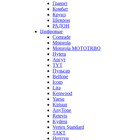
Гранит
Комбат
Круиз
Шеврон
РАДОН
Цифровые
Comrade
Motorola
Motorola MOTOTRBO
Hytera
Аргут
TYT
Пульсар
Belfone
Icom
Lira
Kenwood
Yaesu
Kirisun
AnyTone
Retevis
Kydera
Vertex Standard
ТАКТ
Нептун