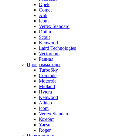
Opek
Comet
Anli
Icom
Vertex Standard
Optim
Scout
Kenwood
Laird Technologies
Vectorcom
Радиал
Программаторы
TurboSky
Comrade
Motorola
Midland
Hytera
Kenwood
Alinco
Icom
Vertex Standard
Комбат
Yaesu
Roger
Переходники