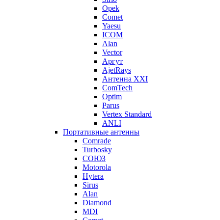
Opek
Comet
Yaesu
ICOM
Alan
Vector
Аргут
AjetRays
Антенна XXI
ComTech
Optim
Parus
Vertex Standard
ANLI
Портативные антенны
Comrade
Turbosky
СОЮЗ
Motorola
Hytera
Sirus
Alan
Diamond
MDI