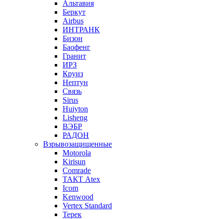
Альтавия
Беркут
Airbus
ИНТРАНК
Бизон
Баофенг
Гранит
ИРЗ
Круиз
Нептун
Связь
Sirus
Huiyton
Lisheng
ВЭБР
РАДОН
Взрывозащищенные
Motorola
Kirisun
Comrade
ТАКТ Atex
Icom
Kenwood
Vertex Standard
Терек