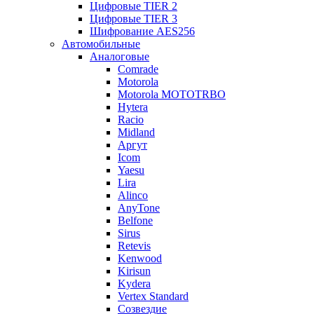
Цифровые TIER 2
Цифровые TIER 3
Шифрование AES256
Автомобильные
Аналоговые
Comrade
Motorola
Motorola MOTOTRBO
Hytera
Racio
Midland
Аргут
Icom
Yaesu
Lira
Alinco
AnyTone
Belfone
Sirus
Retevis
Kenwood
Kirisun
Kydera
Vertex Standard
Созвездие