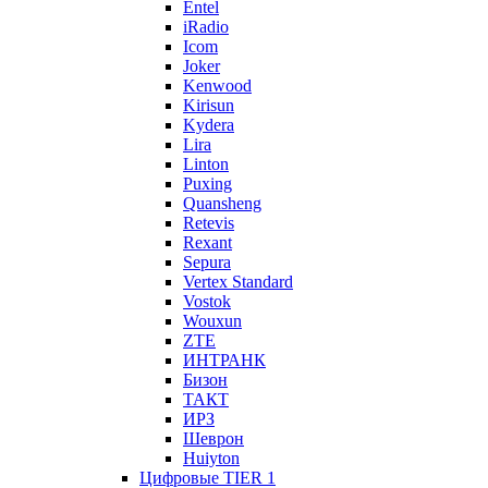
Entel
iRadio
Icom
Joker
Kenwood
Kirisun
Kydera
Lira
Linton
Puxing
Quansheng
Retevis
Rexant
Sepura
Vertex Standard
Vostok
Wouxun
ZTE
ИНТРАНК
Бизон
ТАКТ
ИРЗ
Шеврон
Huiyton
Цифровые TIER 1