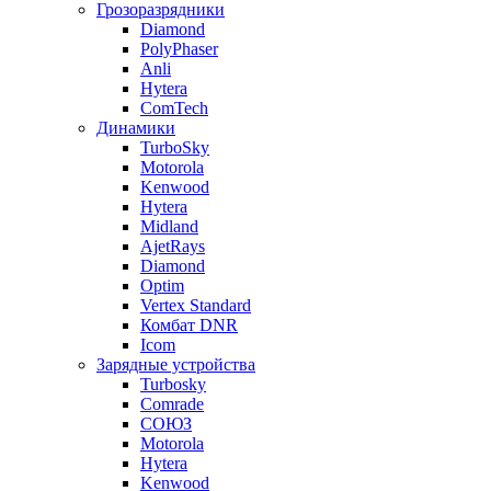
Грозоразрядники
Diamond
PolyPhaser
Anli
Hytera
ComTech
Динамики
TurboSky
Motorola
Kenwood
Hytera
Midland
AjetRays
Diamond
Optim
Vertex Standard
Комбат DNR
Icom
Зарядные устройства
Turbosky
Comrade
СОЮЗ
Motorola
Hytera
Kenwood