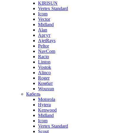
KIRISUN
Vertex Standard
Icom
Vector
Midland
Alan
Аргут
AjetRays
Peltor
NavCom
Racio
Linton
Vostok
Alinco
Roger
Комбат
Wouxun
Кабель
Motorola
Hytera
Kenwood
Midland
Icom
Vertex Standard
Scout