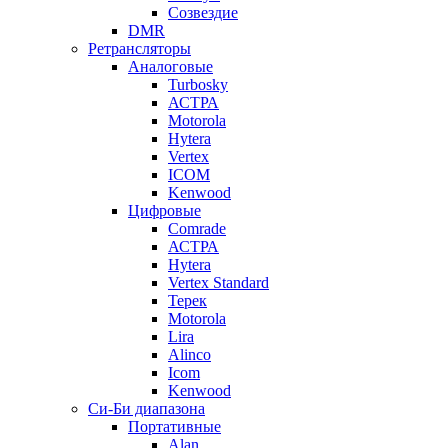
Созвездие
DMR
Ретрансляторы
Аналоговые
Turbosky
АСТРА
Motorola
Hytera
Vertex
ICOM
Kenwood
Цифровые
Comrade
АСТРА
Hytera
Vertex Standard
Терек
Motorola
Lira
Alinco
Icom
Kenwood
Си-Би диапазона
Портативные
Alan