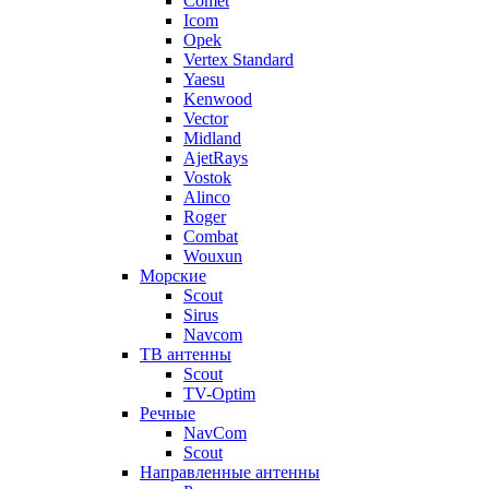
Comet
Icom
Opek
Vertex Standard
Yaesu
Kenwood
Vector
Midland
AjetRays
Vostok
Alinco
Roger
Combat
Wouxun
Морские
Scout
Sirus
Navcom
ТВ антенны
Scout
TV-Optim
Речные
NavCom
Scout
Направленные антенны