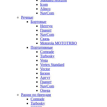
Standard Horizon
Icom
Alinco
NavCom
Речные
Бортовые
Нептун
Гранит
NavCom
Связь
Motorola MOTOTRBO
Портативные
Comrade
Turbosky
Vega
Vertex Standard
Vector
Бизон
Аргут
Гранит
NavCom
Onega
Рации по брендам
Comrade
Turbosky