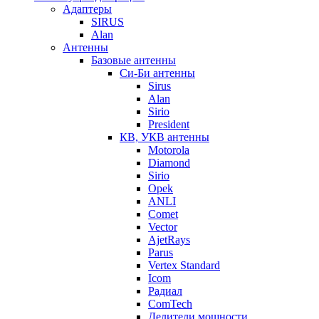
Адаптеры
SIRUS
Alan
Антенны
Базовые антенны
Си-Би антенны
Sirus
Alan
Sirio
President
КВ, УКВ антенны
Motorola
Diamond
Sirio
Opek
ANLI
Comet
Vector
AjetRays
Parus
Vertex Standard
Icom
Радиал
ComTech
Делители мощности