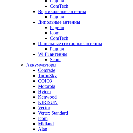
Радиал
ComTech
Вертикальные антенны
Радиал
Дипольные антенны
Радиал
Icom
ComTech
Панельные секторные антенны
Радиал
Wi-Fi антенны
Scout
Аккумуляторы
Comrade
TurboSky
СОЮЗ
Motorola
Hytera
Kenwood
KIRISUN
Vector
Vertex Standard
Icom
Midland
Alan