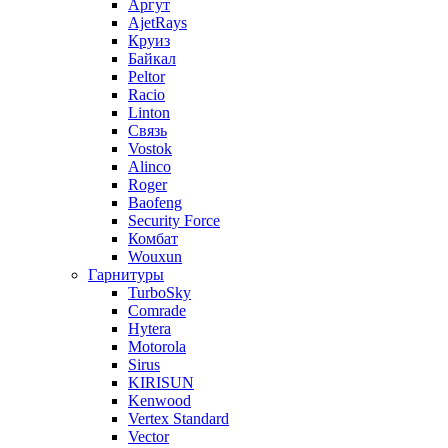
Аргут
AjetRays
Круиз
Байкал
Peltor
Racio
Linton
Связь
Vostok
Alinco
Roger
Baofeng
Security Force
Комбат
Wouxun
Гарнитуры
TurboSky
Comrade
Hytera
Motorola
Sirus
KIRISUN
Kenwood
Vertex Standard
Vector