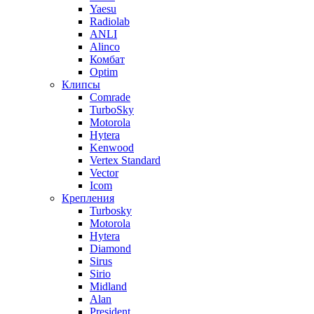
Yaesu
Radiolab
ANLI
Alinco
Комбат
Optim
Клипсы
Comrade
TurboSky
Motorola
Hytera
Kenwood
Vertex Standard
Vector
Icom
Крепления
Turbosky
Motorola
Hytera
Diamond
Sirus
Sirio
Midland
Alan
President