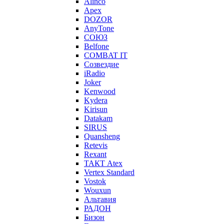
Alinco
Apex
DOZOR
AnyTone
СОЮЗ
Belfone
COMBAT IT
Созвездие
iRadio
Joker
Kenwood
Kydera
Kirisun
Datakam
SIRUS
Quansheng
Retevis
Rexant
ТАКТ Atex
Vertex Standard
Vostok
Wouxun
Альтавия
РАДОН
Бизон