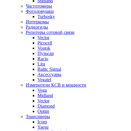
Midland
Частотомеры
Фотоловушки
Turbosky
Интеркомы
Радиогиды
Репитеры сотовой связи
Vector
Picocell
Vostok
Пульсар
Racio
Lira
Baltic Signal
Аксессуары
Vegatel
Измерители КСВ и мощности
Vega
Midland
Vector
Diamond
Optim
Трансиверы
Icom
Yaesu