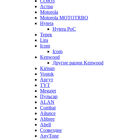
СОЮЗ
Астра
Motorola
Motorola MOTOTRBO
Hytera
Hytera PoC
Терек
Lira
Icom
Icom
Kenwood
Другие рации Kenwood
Kirisun
Vostok
Аргут
TYT
Megajet
Пульсар
ALAN
Combat
Ailunce
Abbree
Abell
Созвездие
AnyTone