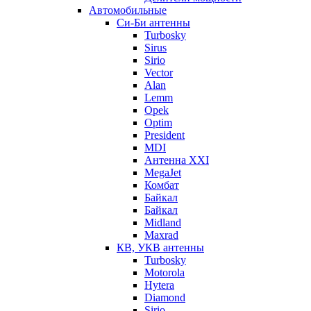
Автомобильные
Си-Би антенны
Turbosky
Sirus
Sirio
Vector
Alan
Lemm
Opek
Optim
President
MDI
Антенна XXI
MegaJet
Комбат
Байкал
Байкал
Midland
Maxrad
КВ, УКВ антенны
Turbosky
Motorola
Hytera
Diamond
Sirio