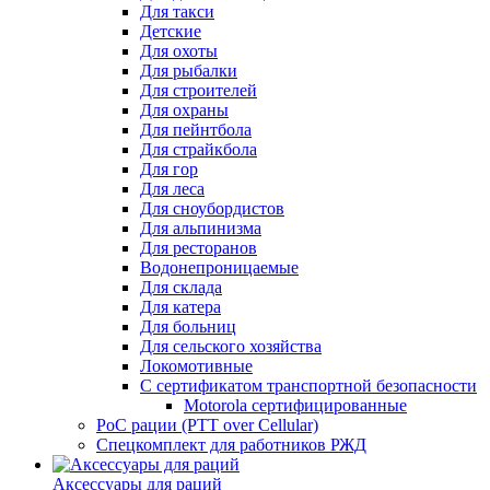
Для такси
Детские
Для охоты
Для рыбалки
Для строителей
Для охраны
Для пейнтбола
Для страйкбола
Для гор
Для леса
Для сноубордистов
Для альпинизма
Для ресторанов
Водонепроницаемые
Для склада
Для катера
Для больниц
Для сельского хозяйства
Локомотивные
С сертификатом транспортной безопасности
Motorola сертифицированные
PoC рации (PTT over Cellular)
Спецкомплект для работников РЖД
Аксессуары для раций