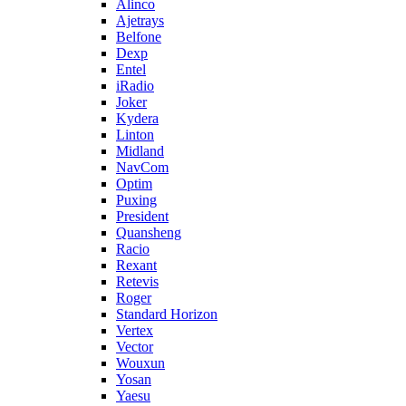
Alinco
Ajetrays
Belfone
Dexp
Entel
iRadio
Joker
Kydera
Linton
Midland
NavCom
Optim
Puxing
President
Quansheng
Racio
Rexant
Retevis
Roger
Standard Horizon
Vertex
Vector
Wouxun
Yosan
Yaesu