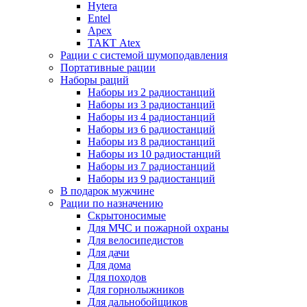
Hytera
Entel
Apex
ТАКТ Atex
Рации с системой шумоподавления
Портативные рации
Наборы раций
Наборы из 2 радиостанций
Наборы из 3 радиостанций
Наборы из 4 радиостанций
Наборы из 6 радиостанций
Наборы из 8 радиостанций
Наборы из 10 радиостанций
Наборы из 7 радиостанций
Наборы из 9 радиостанций
В подарок мужчине
Рации по назначению
Скрытоносимые
Для МЧС и пожарной охраны
Для велосипедистов
Для дачи
Для дома
Для походов
Для горнолыжников
Для дальнобойщиков