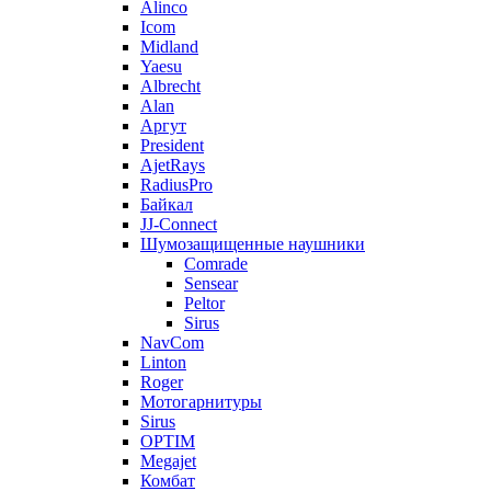
Alinco
Icom
Midland
Yaesu
Albrecht
Alan
Аргут
President
AjetRays
RadiusPro
Байкал
JJ-Connect
Шумозащищенные наушники
Comrade
Sensear
Peltor
Sirus
NavCom
Linton
Roger
Мотогарнитуры
Sirus
OPTIM
Megajet
Комбат