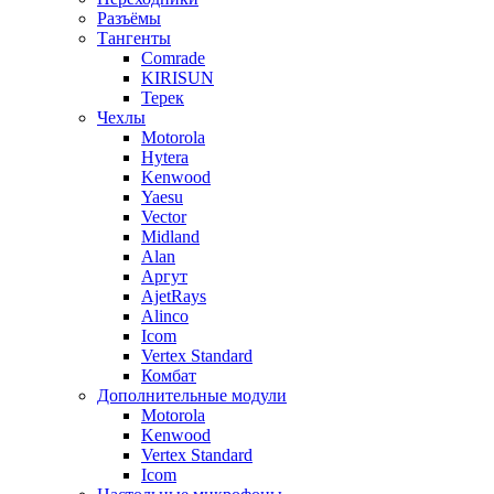
Разъёмы
Тангенты
Comrade
KIRISUN
Терек
Чехлы
Motorola
Hytera
Kenwood
Yaesu
Vector
Midland
Alan
Аргут
AjetRays
Alinco
Icom
Vertex Standard
Комбат
Дополнительные модули
Motorola
Kenwood
Vertex Standard
Icom