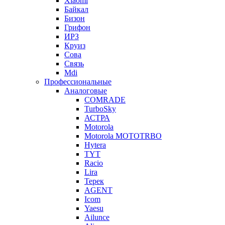
Xiaomi
Байкал
Бизон
Грифон
ИРЗ
Круиз
Сова
Связь
Mdi
Профессиональные
Аналоговые
COMRADE
TurboSky
АСТРА
Motorola
Motorola MOTOTRBO
Hytera
TYT
Racio
Lira
Терек
AGENT
Icom
Yaesu
Ailunce