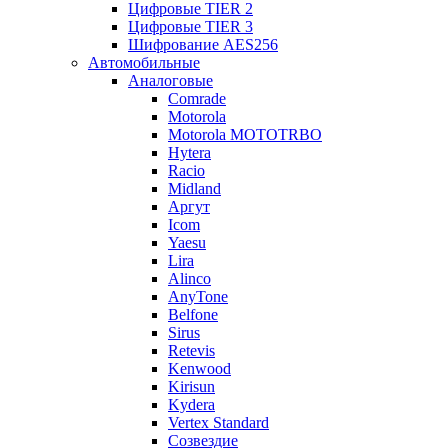
Цифровые TIER 2
Цифровые TIER 3
Шифрование AES256
Автомобильные
Аналоговые
Comrade
Motorola
Motorola MOTOTRBO
Hytera
Racio
Midland
Аргут
Icom
Yaesu
Lira
Alinco
AnyTone
Belfone
Sirus
Retevis
Kenwood
Kirisun
Kydera
Vertex Standard
Созвездие