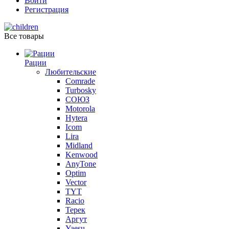
Войти
Регистрация
Все товары
Рации
Любительские
Comrade
Turbosky
СОЮЗ
Motorola
Hytera
Icom
Lira
Midland
Kenwood
AnyTone
Optim
Vector
TYT
Racio
Терек
Аргут
Yaesu