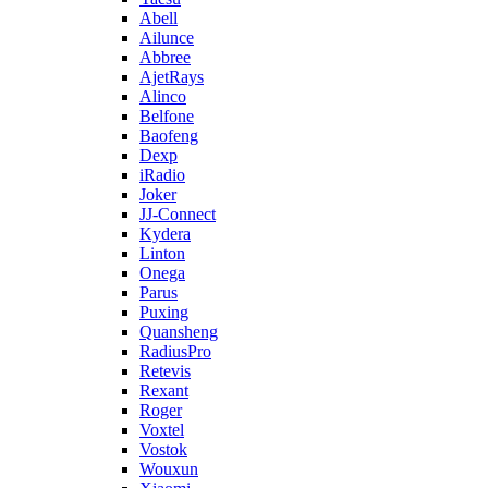
Abell
Ailunce
Abbree
AjetRays
Alinco
Belfone
Baofeng
Dexp
iRadio
Joker
JJ-Connect
Kydera
Linton
Onega
Parus
Puxing
Quansheng
RadiusPro
Retevis
Rexant
Roger
Voxtel
Vostok
Wouxun