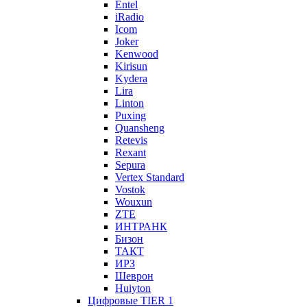
Entel
iRadio
Icom
Joker
Kenwood
Kirisun
Kydera
Lira
Linton
Puxing
Quansheng
Retevis
Rexant
Sepura
Vertex Standard
Vostok
Wouxun
ZTE
ИНТРАНК
Бизон
ТАКТ
ИРЗ
Шеврон
Huiyton
Цифровые TIER 1