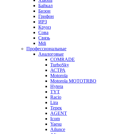
Xiaomi
Байкал
Бизон
Грифон
ИРЗ
Круиз
Сова
Связь
Mdi
Профессиональные
Аналоговые
COMRADE
TurboSky
АСТРА
Motorola
Motorola MOTOTRBO
Hytera
TYT
Racio
Lira
Терек
AGENT
Icom
Yaesu
Ailunce