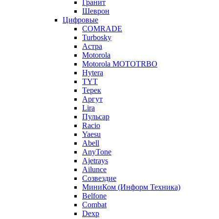
Гранит
Шеврон
Цифровые
COMRADE
Turbosky
Астра
Motorola
Motorola MOTOTRBO
Hytera
TYT
Терек
Аргут
Lira
Пульсар
Racio
Yaesu
Abell
AnyTone
Ajetrays
Ailunce
Созвездие
МиниКом (Информ Техника)
Belfone
Combat
Dexp