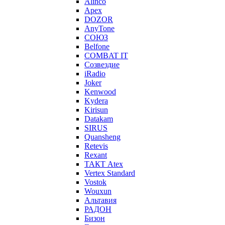
Alinco
Apex
DOZOR
AnyTone
СОЮЗ
Belfone
COMBAT IT
Созвездие
iRadio
Joker
Kenwood
Kydera
Kirisun
Datakam
SIRUS
Quansheng
Retevis
Rexant
ТАКТ Atex
Vertex Standard
Vostok
Wouxun
Альтавия
РАДОН
Бизон