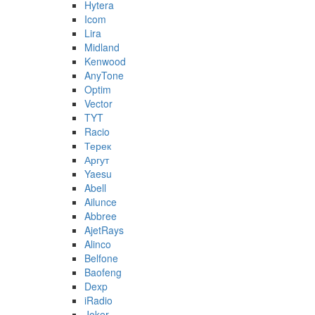
Hytera
Icom
Lira
Midland
Kenwood
AnyTone
Optim
Vector
TYT
Racio
Терек
Аргут
Yaesu
Abell
Ailunce
Abbree
AjetRays
Alinco
Belfone
Baofeng
Dexp
iRadio
Joker