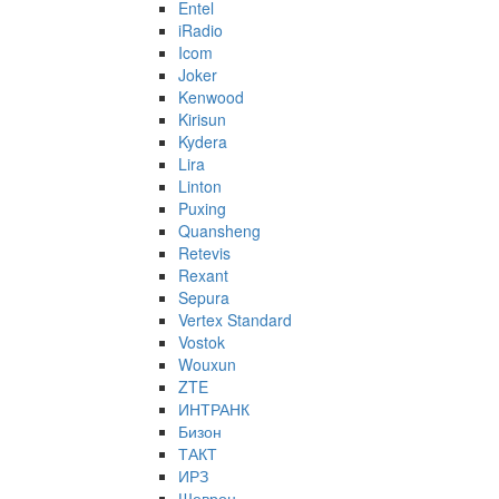
Entel
iRadio
Icom
Joker
Kenwood
Kirisun
Kydera
Lira
Linton
Puxing
Quansheng
Retevis
Rexant
Sepura
Vertex Standard
Vostok
Wouxun
ZTE
ИНТРАНК
Бизон
ТАКТ
ИРЗ
Шеврон