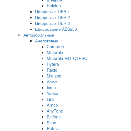
Huiyton
Цифровые TIER 1
Цифровые TIER 2
Цифровые TIER 3
Шифрование AES256
Автомобильные
Аналоговые
Comrade
Motorola
Motorola MOTOTRBO
Hytera
Racio
Midland
Аргут
Icom
Yaesu
Lira
Alinco
AnyTone
Belfone
Sirus
Retevis