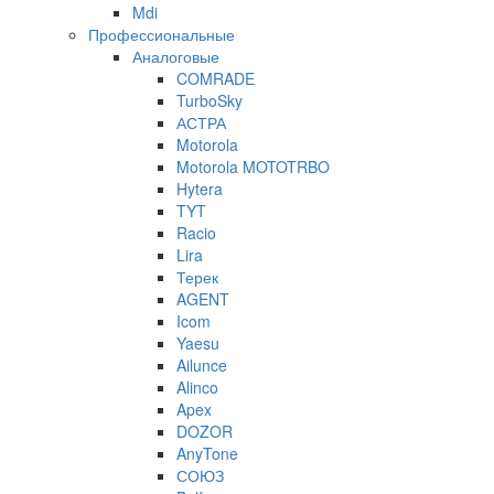
Mdi
Профессиональные
Аналоговые
COMRADE
TurboSky
АСТРА
Motorola
Motorola MOTOTRBO
Hytera
TYT
Racio
Lira
Терек
AGENT
Icom
Yaesu
Ailunce
Alinco
Apex
DOZOR
AnyTone
СОЮЗ