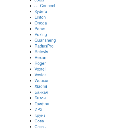
JJ-Connect
Kydera
Linton
Onega
Parus
Puxing
Quansheng
RadiusPro
Retevis
Rexant
Roger
Voxtel
Vostok
Wouxun
Xiaomi
Байкал
Бизон
Грифон
ИРЗ
Круиз
Сова
Связь