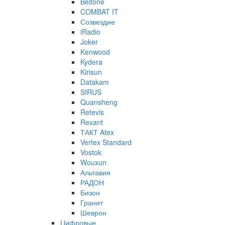
Belfone
COMBAT IT
Созвездие
iRadio
Joker
Kenwood
Kydera
Kirisun
Datakam
SIRUS
Quansheng
Retevis
Rexant
ТАКТ Atex
Vertex Standard
Vostok
Wouxun
Альтавия
РАДОН
Бизон
Гранит
Шеврон
Цифровые