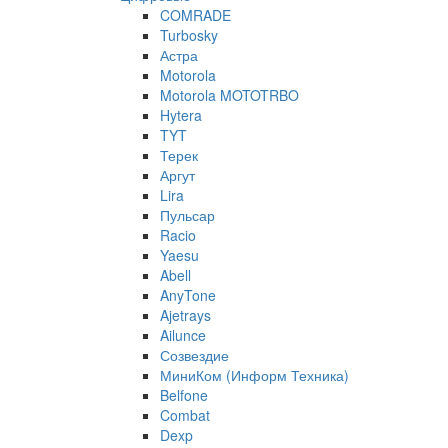
COMRADE
Turbosky
Астра
Motorola
Motorola MOTOTRBO
Hytera
TYT
Терек
Аргут
Lira
Пульсар
Racio
Yaesu
Abell
AnyTone
Ajetrays
Ailunce
Созвездие
МиниКом (Информ Техника)
Belfone
Combat
Dexp