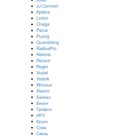
JJ-Connect
Kydera
Linton
Onega
Parus
Puxing
Quansheng
RadiusPro
Retevis
Rexant
Roger
Voxtel
Vostok
Wouxun
Xiaomi
Байкал
Бизон
Грифон
ИРЗ
Круиз
Сова
Связь