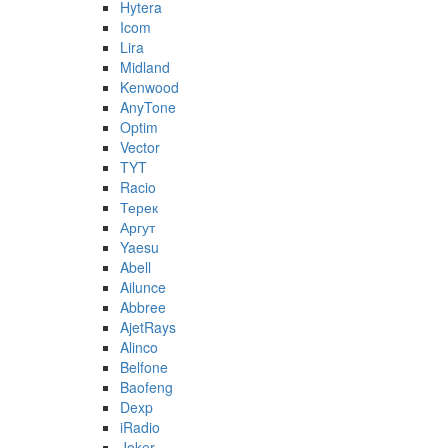
Hytera
Icom
Lira
Midland
Kenwood
AnyTone
Optim
Vector
TYT
Racio
Терек
Аргут
Yaesu
Abell
Ailunce
Abbree
AjetRays
Alinco
Belfone
Baofeng
Dexp
iRadio
Joker