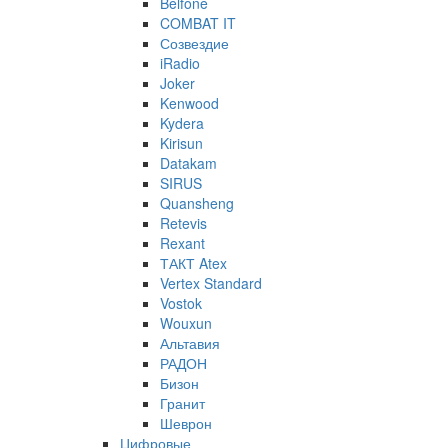
Belfone
COMBAT IT
Созвездие
iRadio
Joker
Kenwood
Kydera
Kirisun
Datakam
SIRUS
Quansheng
Retevis
Rexant
ТАКТ Atex
Vertex Standard
Vostok
Wouxun
Альтавия
РАДОН
Бизон
Гранит
Шеврон
Цифровые