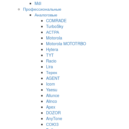
Mdi
Профессиональные
Аналоговые
COMRADE
TurboSky
АСТРА
Motorola
Motorola MOTOTRBO
Hytera
TYT
Racio
Lira
Терек
AGENT
Icom
Yaesu
Ailunce
Alinco
Apex
DOZOR
AnyTone
СОЮЗ