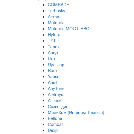
COMRADE
Turbosky
Астра
Motorola
Motorola MOTOTRBO
Hytera
TYT
Терек
Аргут
Lira
Пульсар
Racio
Yaesu
Abell
AnyTone
Ajetrays
Ailunce
Созвездие
МиниКом (Информ Техника)
Belfone
Combat
Dexp