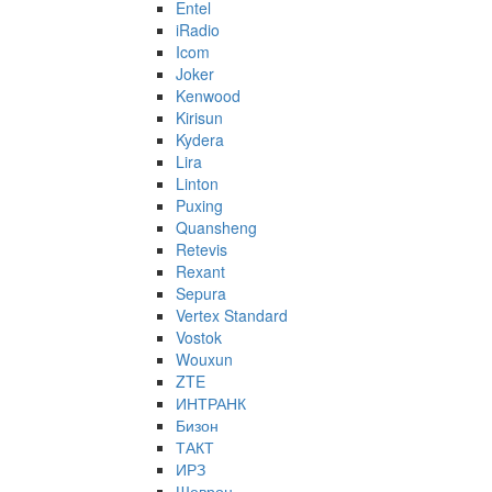
Entel
iRadio
Icom
Joker
Kenwood
Kirisun
Kydera
Lira
Linton
Puxing
Quansheng
Retevis
Rexant
Sepura
Vertex Standard
Vostok
Wouxun
ZTE
ИНТРАНК
Бизон
ТАКТ
ИРЗ
Шеврон