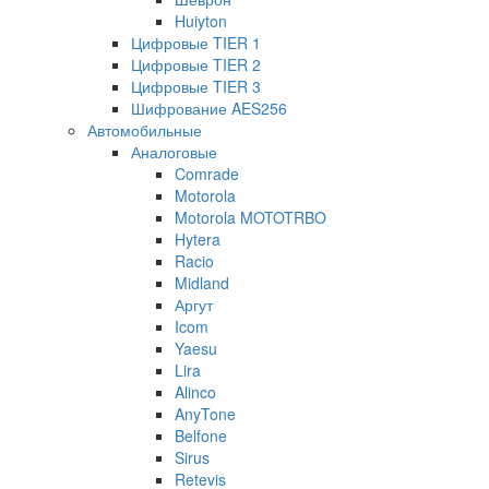
Huiyton
Цифровые TIER 1
Цифровые TIER 2
Цифровые TIER 3
Шифрование AES256
Автомобильные
Аналоговые
Comrade
Motorola
Motorola MOTOTRBO
Hytera
Racio
Midland
Аргут
Icom
Yaesu
Lira
Alinco
AnyTone
Belfone
Sirus
Retevis