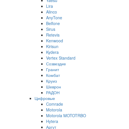
Yaesu
Lira
Alinco
AnyTone
Belfone
Sirus
Retevis
Kenwood
Kirisun
Kydera
Vertex Standard
Созвездие
Гранит
Комбат
Круиз
Шеврон
РАДОН
Цифровые
Comrade
Motorola
Motorola MOTOTRBO
Hytera
Аргут