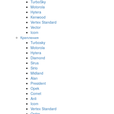
TurboSky
Motorola
Hytera
Kenwood
Vertex Standard
Vector
Icom
Крепления
Turbosky
Motorola
Hytera
Diamond
Sirus
Sirio
Midland
Alan
President
Opek
Comet
Anli
Icom
Vertex Standard
Optim