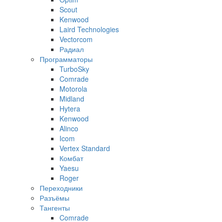
Scout
Kenwood
Laird Technologies
Vectorcom
Радиал
Программаторы
TurboSky
Comrade
Motorola
Midland
Hytera
Kenwood
Alinco
Icom
Vertex Standard
Комбат
Yaesu
Roger
Переходники
Разъёмы
Тангенты
Comrade