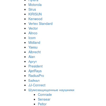
Motorola
Sirus
KIRISUN
Kenwood
Vertex Standard
Vector
Alinco
Icom
Midland
Yaesu
Albrecht
Alan
Аргут
President
AjetRays
RadiusPro
Байкал
JJ-Connect
Шумозащищенные наушники
Comrade
Sensear
Peltor