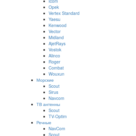
Icom
Opek
Vertex Standard
Yaesu
Kenwood
Vector
Midland
AjetRays
Vostok
Alinco
Roger
Combat
Wouxun
Морские
Scout
Sirus
Navcom
ТВ антенны
Scout
TV-Optim
Речные
NavCom
Scout