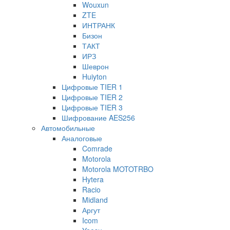
Wouxun
ZTE
ИНТРАНК
Бизон
ТАКТ
ИРЗ
Шеврон
Huiyton
Цифровые TIER 1
Цифровые TIER 2
Цифровые TIER 3
Шифрование AES256
Автомобильные
Аналоговые
Comrade
Motorola
Motorola MOTOTRBO
Hytera
Racio
Midland
Аргут
Icom