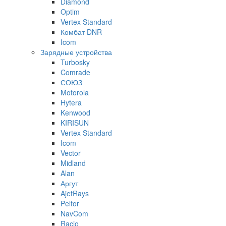
Diamond
Optim
Vertex Standard
Комбат DNR
Icom
Зарядные устройства
Turbosky
Comrade
СОЮЗ
Motorola
Hytera
Kenwood
KIRISUN
Vertex Standard
Icom
Vector
Midland
Alan
Аргут
AjetRays
Peltor
NavCom
Racio