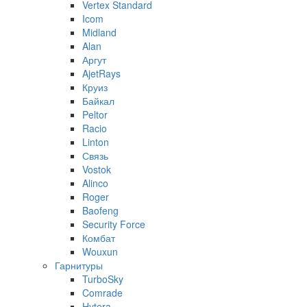
Vertex Standard
Icom
Midland
Alan
Аргут
AjetRays
Круиз
Байкал
Peltor
Racio
Linton
Связь
Vostok
Alinco
Roger
Baofeng
Security Force
Комбат
Wouxun
Гарнитуры
TurboSky
Comrade
Hytera