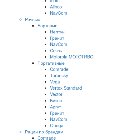
Icom
Alinco
NavCom
Речные
Бортовые
Нептун
Гранит
NavCom
Связь
Motorola MOTOTRBO
Портативные
Comrade
Turbosky
Vega
Vertex Standard
Vector
Бизон
Аргут
Гранит
NavCom
Onega
Рации по брендам
Comrade