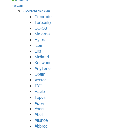
Рации
Любительские
Comrade
Turbosky
СОЮЗ
Motorola
Hytera
Icom
Lira
Midland
Kenwood
AnyTone
Optim
Vector
TYT
Racio
Терек
Аргут
Yaesu
Abell
Ailunce
Abbree