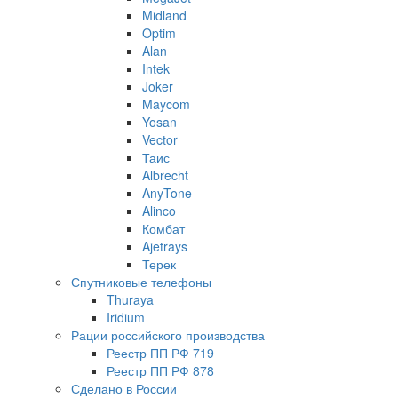
Midland
Optim
Alan
Intek
Joker
Maycom
Yosan
Vector
Таис
Albrecht
AnyTone
Alinco
Комбат
Ajetrays
Терек
Спутниковые телефоны
Thuraya
Iridium
Рации российского производства
Реестр ПП РФ 719
Реестр ПП РФ 878
Сделано в России