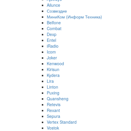
Ailunce
Созвездие
МиниКом (Информ Техника)
Belfone
Combat
Dexp
Entel
iRadio
Icom
Joker
Kenwood
Kirisun
Kydera
Lira
Linton
Puxing
Quansheng
Retevis
Rexant
Sepura
Vertex Standard
Vostok