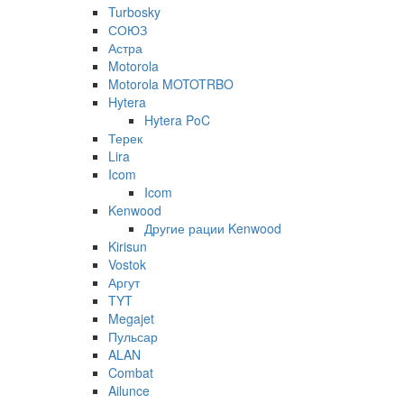
Turbosky
СОЮЗ
Астра
Motorola
Motorola MOTOTRBO
Hytera
Hytera PoC
Терек
Lira
Icom
Icom
Kenwood
Другие рации Kenwood
Kirisun
Vostok
Аргут
TYT
Megajet
Пульсар
ALAN
Combat
Ailunce