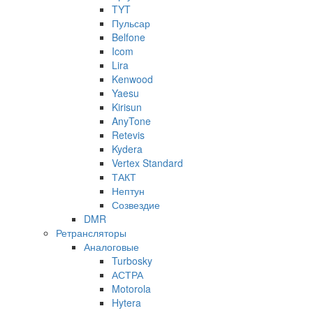
TYT
Пульсар
Belfone
Icom
Lira
Kenwood
Yaesu
Kirisun
AnyTone
Retevis
Kydera
Vertex Standard
ТАКТ
Нептун
Созвездие
DMR
Ретрансляторы
Аналоговые
Turbosky
АСТРА
Motorola
Hytera