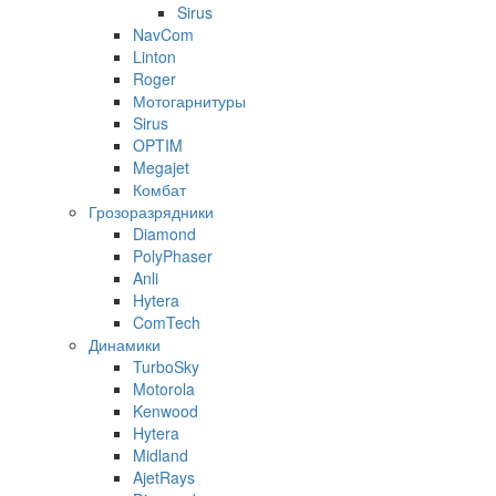
Sirus
NavCom
Linton
Roger
Мотогарнитуры
Sirus
OPTIM
Megajet
Комбат
Грозоразрядники
Diamond
PolyPhaser
Anli
Hytera
ComTech
Динамики
TurboSky
Motorola
Kenwood
Hytera
Midland
AjetRays