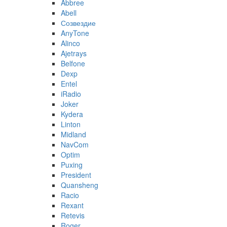
Abbree
Abell
Созвездие
AnyTone
Alinco
Ajetrays
Belfone
Dexp
Entel
iRadio
Joker
Kydera
Linton
Midland
NavCom
Optim
Puxing
President
Quansheng
Racio
Rexant
Retevis
Roger