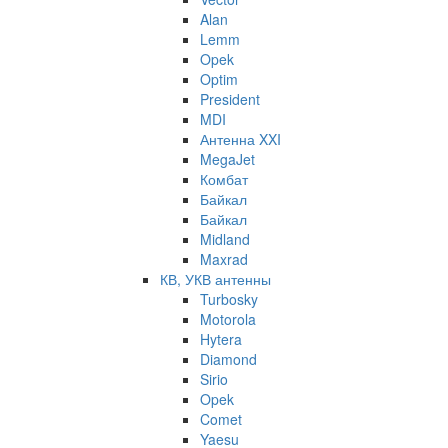
Alan
Lemm
Opek
Optim
President
MDI
Антенна XXI
MegaJet
Комбат
Байкал
Байкал
Midland
Maxrad
КВ, УКВ антенны
Turbosky
Motorola
Hytera
Diamond
Sirio
Opek
Comet
Yaesu