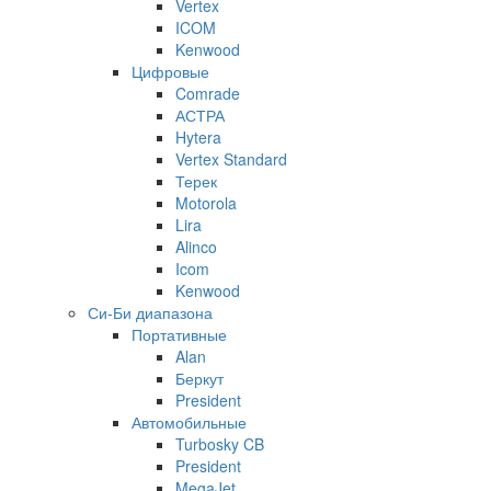
Vertex
ICOM
Kenwood
Цифровые
Comrade
АСТРА
Hytera
Vertex Standard
Терек
Motorola
Lira
Alinco
Icom
Kenwood
Си-Би диапазона
Портативные
Alan
Беркут
President
Автомобильные
Turbosky CB
President
MegaJet