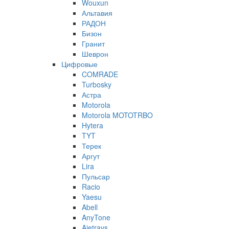
Wouxun
Альтавия
РАДОН
Бизон
Гранит
Шеврон
Цифровые
COMRADE
Turbosky
Астра
Motorola
Motorola MOTOTRBO
Hytera
TYT
Терек
Аргут
Lira
Пульсар
Racio
Yaesu
Abell
AnyTone
Ajetrays