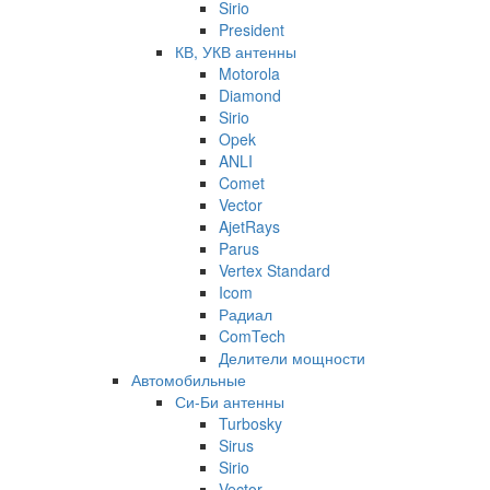
Sirio
President
КВ, УКВ антенны
Motorola
Diamond
Sirio
Opek
ANLI
Comet
Vector
AjetRays
Parus
Vertex Standard
Icom
Радиал
ComTech
Делители мощности
Автомобильные
Си-Би антенны
Turbosky
Sirus
Sirio
Vector