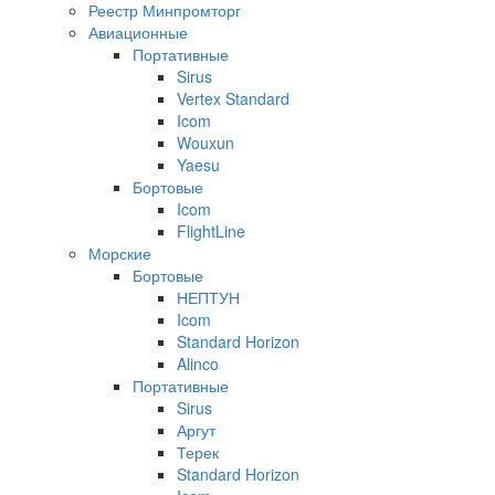
Реестр Минпромторг
Авиационные
Портативные
Sirus
Vertex Standard
Icom
Wouxun
Yaesu
Бортовые
Icom
FlightLine
Морские
Бортовые
НЕПТУН
Icom
Standard Horizon
Alinco
Портативные
Sirus
Аргут
Терек
Standard Horizon