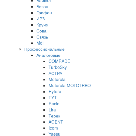
Байкал
Бизон
Грифон
ИРЗ
Круиз
Сова
Связь
Mdi
Профессиональные
Аналоговые
COMRADE
TurboSky
АСТРА
Motorola
Motorola MOTOTRBO
Hytera
TYT
Racio
Lira
Терек
AGENT
Icom
Yaesu