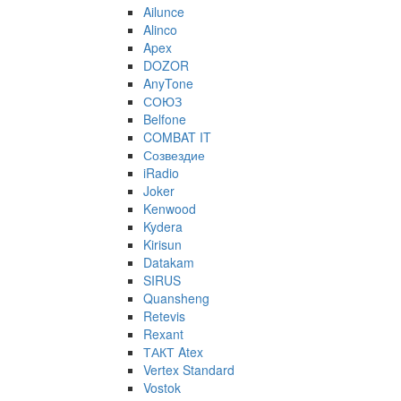
Ailunce
Alinco
Apex
DOZOR
AnyTone
СОЮЗ
Belfone
COMBAT IT
Созвездие
iRadio
Joker
Kenwood
Kydera
Kirisun
Datakam
SIRUS
Quansheng
Retevis
Rexant
ТАКТ Atex
Vertex Standard
Vostok