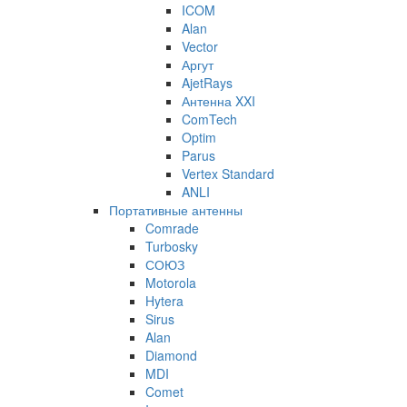
ICOM
Alan
Vector
Аргут
AjetRays
Антенна XXI
ComTech
Optim
Parus
Vertex Standard
ANLI
Портативные антенны
Comrade
Turbosky
СОЮЗ
Motorola
Hytera
Sirus
Alan
Diamond
MDI
Comet