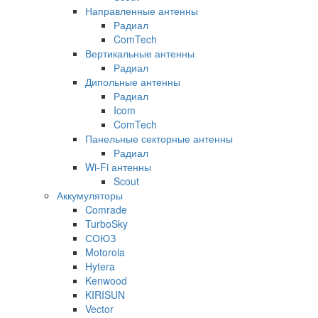
Направленные антенны
Радиал
ComTech
Вертикальные антенны
Радиал
Дипольные антенны
Радиал
Icom
ComTech
Панельные секторные антенны
Радиал
Wi-Fi антенны
Scout
Аккумуляторы
Comrade
TurboSky
СОЮЗ
Motorola
Hytera
Kenwood
KIRISUN
Vector