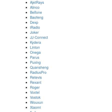
AjetRays
Alinco
Belfone
Baofeng
Dexp
iRadio
Joker
JJ-Connect
Kydera
Linton
Onega
Parus
Puxing
Quansheng
RadiusPro
Retevis
Rexant
Roger
Voxtel
Vostok
Wouxun
Xiaomi