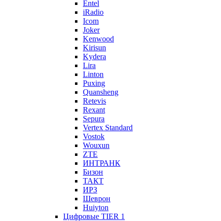
Entel
iRadio
Icom
Joker
Kenwood
Kirisun
Kydera
Lira
Linton
Puxing
Quansheng
Retevis
Rexant
Sepura
Vertex Standard
Vostok
Wouxun
ZTE
ИНТРАНК
Бизон
ТАКТ
ИРЗ
Шеврон
Huiyton
Цифровые TIER 1