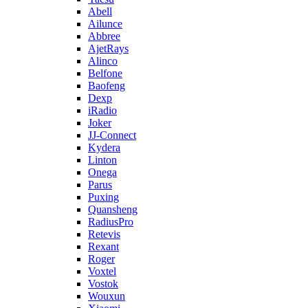
Abell
Ailunce
Abbree
AjetRays
Alinco
Belfone
Baofeng
Dexp
iRadio
Joker
JJ-Connect
Kydera
Linton
Onega
Parus
Puxing
Quansheng
RadiusPro
Retevis
Rexant
Roger
Voxtel
Vostok
Wouxun