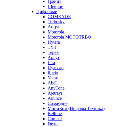
Гранит
Шеврон
Цифровые
COMRADE
Turbosky
Астра
Motorola
Motorola MOTOTRBO
Hytera
TYT
Терек
Аргут
Lira
Пульсар
Racio
Yaesu
Abell
AnyTone
Ajetrays
Ailunce
Созвездие
МиниКом (Информ Техника)
Belfone
Combat
Dexp