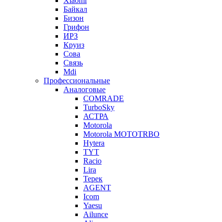
Xiaomi
Байкал
Бизон
Грифон
ИРЗ
Круиз
Сова
Связь
Mdi
Профессиональные
Аналоговые
COMRADE
TurboSky
АСТРА
Motorola
Motorola MOTOTRBO
Hytera
TYT
Racio
Lira
Терек
AGENT
Icom
Yaesu
Ailunce