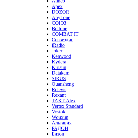
Alinco
Apex
DOZOR
AnyTone
СОЮЗ
Belfone
COMBAT IT
Созвездие
iRadio
Joker
Kenwood
Kydera
Kirisun
Datakam
SIRUS
Quansheng
Retevis
Rexant
ТАКТ Atex
Vertex Standard
Vostok
Wouxun
Альтавия
РАДОН
Бизон