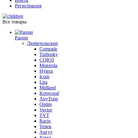
Войти
Регистрация
Все товары
Рации
Любительские
Comrade
Turbosky
СОЮЗ
Motorola
Hytera
Icom
Lira
Midland
Kenwood
AnyTone
Optim
Vector
TYT
Racio
Терек
Аргут
Yaesu