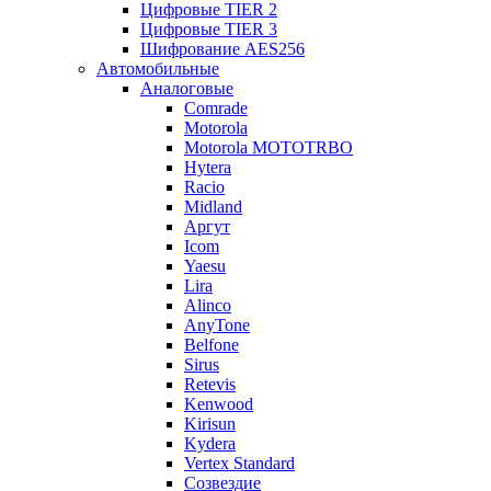
Цифровые TIER 2
Цифровые TIER 3
Шифрование AES256
Автомобильные
Аналоговые
Comrade
Motorola
Motorola MOTOTRBO
Hytera
Racio
Midland
Аргут
Icom
Yaesu
Lira
Alinco
AnyTone
Belfone
Sirus
Retevis
Kenwood
Kirisun
Kydera
Vertex Standard
Созвездие