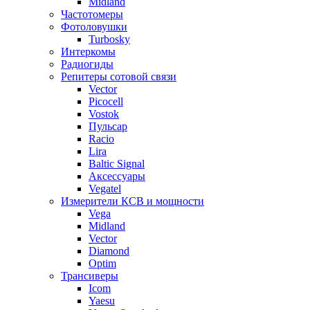
Midland
Частотомеры
Фотоловушки
Turbosky
Интеркомы
Радиогиды
Репитеры сотовой связи
Vector
Picocell
Vostok
Пульсар
Racio
Lira
Baltic Signal
Аксессуары
Vegatel
Измерители КСВ и мощности
Vega
Midland
Vector
Diamond
Optim
Трансиверы
Icom
Yaesu