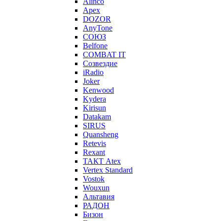
Alinco
Apex
DOZOR
AnyTone
СОЮЗ
Belfone
COMBAT IT
Созвездие
iRadio
Joker
Kenwood
Kydera
Kirisun
Datakam
SIRUS
Quansheng
Retevis
Rexant
ТАКТ Atex
Vertex Standard
Vostok
Wouxun
Альтавия
РАДОН
Бизон