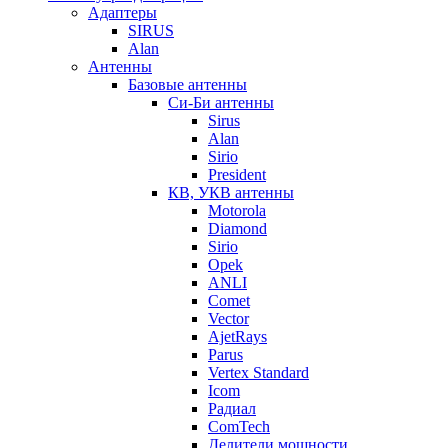
Адаптеры
SIRUS
Alan
Антенны
Базовые антенны
Си-Би антенны
Sirus
Alan
Sirio
President
КВ, УКВ антенны
Motorola
Diamond
Sirio
Opek
ANLI
Comet
Vector
AjetRays
Parus
Vertex Standard
Icom
Радиал
ComTech
Делители мощности