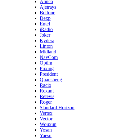
Alinco
Ajetrays
Belfone
Dexp
Entel
iRadio
Joker
Kydera
Linton
Midland
NavCom
Optim
Puxing
President
Quansheng
Racio
Rexant
Retevis
Roger
Standard Horizon
Vertex
Vector
Wouxun
Yosan
Yaesu