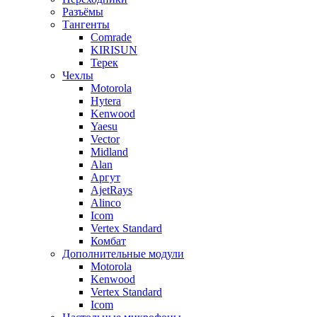
Разъёмы
Тангенты
Comrade
KIRISUN
Терек
Чехлы
Motorola
Hytera
Kenwood
Yaesu
Vector
Midland
Alan
Аргут
AjetRays
Alinco
Icom
Vertex Standard
Комбат
Дополнительные модули
Motorola
Kenwood
Vertex Standard
Icom