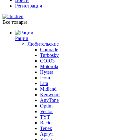
Войти
Регистрация
Все товары
Рации
Любительские
Comrade
Turbosky
СОЮЗ
Motorola
Hytera
Icom
Lira
Midland
Kenwood
AnyTone
Optim
Vector
TYT
Racio
Терек
Аргут
Yaesu