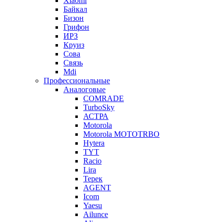
Xiaomi
Байкал
Бизон
Грифон
ИРЗ
Круиз
Сова
Связь
Mdi
Профессиональные
Аналоговые
COMRADE
TurboSky
АСТРА
Motorola
Motorola MOTOTRBO
Hytera
TYT
Racio
Lira
Терек
AGENT
Icom
Yaesu
Ailunce