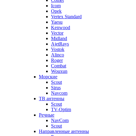
Comet
Icom
Opek
Vertex Standard
Yaesu
Kenwood
Vector
Midland
AjetRays
Vostok
Alinco
Roger
Combat
Wouxun
Морские
Scout
Sirus
Navcom
ТВ антенны
Scout
TV-Optim
Речные
NavCom
Scout
Направленные антенны