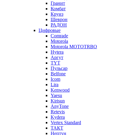
Гранит
Комбат
Круиз
Шеврон
РАДОН
Цифровые
Comrade
Motorola
Motorola MOTOTRBO
Hytera
Аргут
TYT
Пульсар
Belfone
Icom
Lira
Kenwood
Yaesu
Kirisun
AnyTone
Retevis
Kydera
Vertex Standard
ТАКТ
Нептун