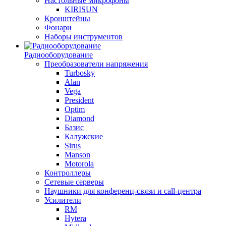
Настольные микрофоны
KIRISUN
Кронштейны
Фонари
Наборы инструментов
Радиооборудование
Преобразователи напряжения
Turbosky
Alan
Vega
President
Optim
Diamond
Базис
Калужские
Sirus
Manson
Motorola
Контроллеры
Сетевые серверы
Наушники для конференц-связи и call-центра
Усилители
RM
Hytera