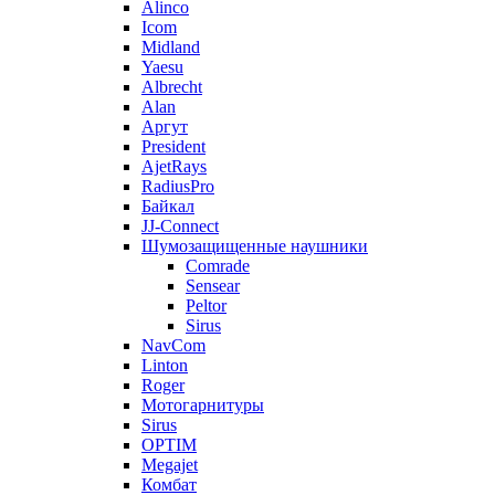
Alinco
Icom
Midland
Yaesu
Albrecht
Alan
Аргут
President
AjetRays
RadiusPro
Байкал
JJ-Connect
Шумозащищенные наушники
Comrade
Sensear
Peltor
Sirus
NavCom
Linton
Roger
Мотогарнитуры
Sirus
OPTIM
Megajet
Комбат