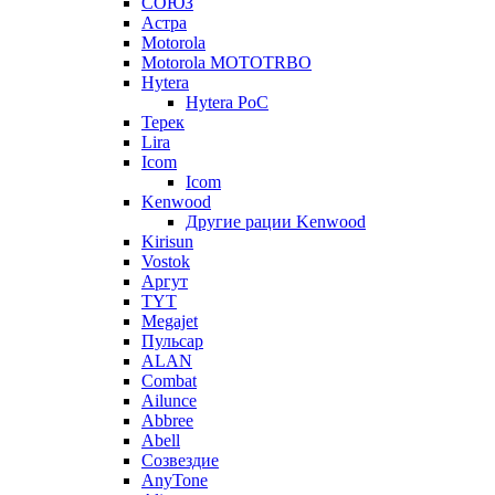
СОЮЗ
Астра
Motorola
Motorola MOTOTRBO
Hytera
Hytera PoC
Терек
Lira
Icom
Icom
Kenwood
Другие рации Kenwood
Kirisun
Vostok
Аргут
TYT
Megajet
Пульсар
ALAN
Combat
Ailunce
Abbree
Abell
Созвездие
AnyTone