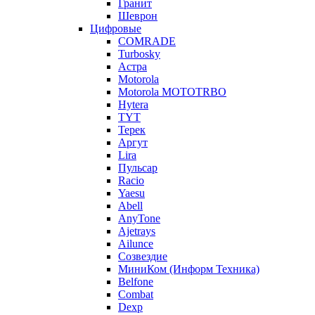
Гранит
Шеврон
Цифровые
COMRADE
Turbosky
Астра
Motorola
Motorola MOTOTRBO
Hytera
TYT
Терек
Аргут
Lira
Пульсар
Racio
Yaesu
Abell
AnyTone
Ajetrays
Ailunce
Созвездие
МиниКом (Информ Техника)
Belfone
Combat
Dexp