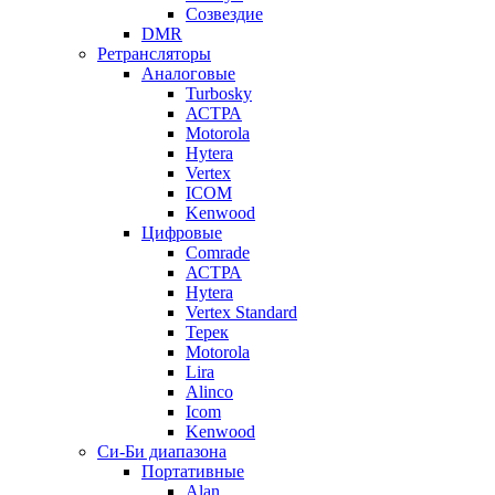
Созвездие
DMR
Ретрансляторы
Аналоговые
Turbosky
АСТРА
Motorola
Hytera
Vertex
ICOM
Kenwood
Цифровые
Comrade
АСТРА
Hytera
Vertex Standard
Терек
Motorola
Lira
Alinco
Icom
Kenwood
Си-Би диапазона
Портативные
Alan