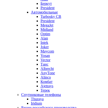
Беркут
President
Автомобильные
Turbosky CB
President
MegaJet
Midland
Optim
Alan
Intek
Joker
Maycom
Yosan
Vector
Таис
Albrecht
AnyTone
Alinco
Комбат
Ajetrays
Терек
Спутниковые телефоны
Thuraya
Iridium
Рации российского производства