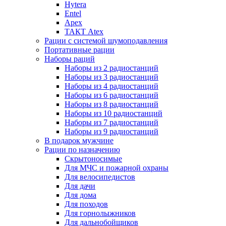
Hytera
Entel
Apex
ТАКТ Atex
Рации с системой шумоподавления
Портативные рации
Наборы раций
Наборы из 2 радиостанций
Наборы из 3 радиостанций
Наборы из 4 радиостанций
Наборы из 6 радиостанций
Наборы из 8 радиостанций
Наборы из 10 радиостанций
Наборы из 7 радиостанций
Наборы из 9 радиостанций
В подарок мужчине
Рации по назначению
Скрытоносимые
Для МЧС и пожарной охраны
Для велосипедистов
Для дачи
Для дома
Для походов
Для горнолыжников
Для дальнобойщиков