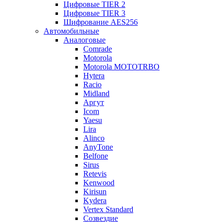
Цифровые TIER 2
Цифровые TIER 3
Шифрование AES256
Автомобильные
Аналоговые
Comrade
Motorola
Motorola MOTOTRBO
Hytera
Racio
Midland
Аргут
Icom
Yaesu
Lira
Alinco
AnyTone
Belfone
Sirus
Retevis
Kenwood
Kirisun
Kydera
Vertex Standard
Созвездие