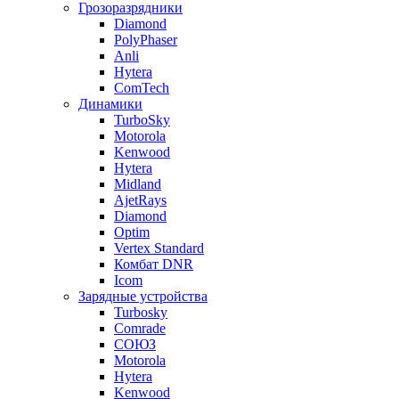
Грозоразрядники
Diamond
PolyPhaser
Anli
Hytera
ComTech
Динамики
TurboSky
Motorola
Kenwood
Hytera
Midland
AjetRays
Diamond
Optim
Vertex Standard
Комбат DNR
Icom
Зарядные устройства
Turbosky
Comrade
СОЮЗ
Motorola
Hytera
Kenwood