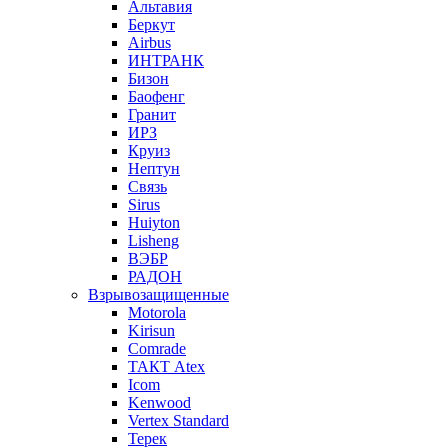
Альтавия
Беркут
Airbus
ИНТРАНК
Бизон
Баофенг
Гранит
ИРЗ
Круиз
Нептун
Связь
Sirus
Huiyton
Lisheng
ВЭБР
РАДОН
Взрывозащищенные
Motorola
Kirisun
Comrade
ТАКТ Atex
Icom
Kenwood
Vertex Standard
Терек