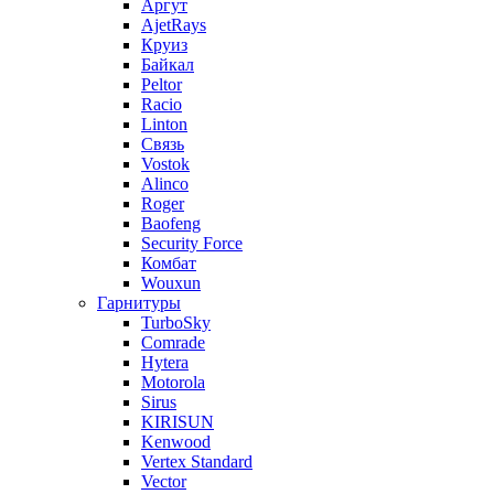
Аргут
AjetRays
Круиз
Байкал
Peltor
Racio
Linton
Связь
Vostok
Alinco
Roger
Baofeng
Security Force
Комбат
Wouxun
Гарнитуры
TurboSky
Comrade
Hytera
Motorola
Sirus
KIRISUN
Kenwood
Vertex Standard
Vector