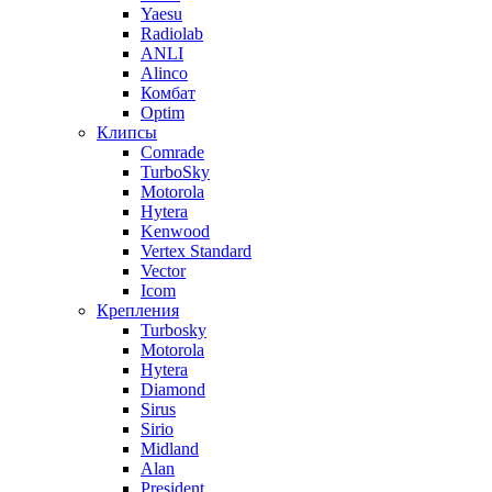
Yaesu
Radiolab
ANLI
Alinco
Комбат
Optim
Клипсы
Comrade
TurboSky
Motorola
Hytera
Kenwood
Vertex Standard
Vector
Icom
Крепления
Turbosky
Motorola
Hytera
Diamond
Sirus
Sirio
Midland
Alan
President