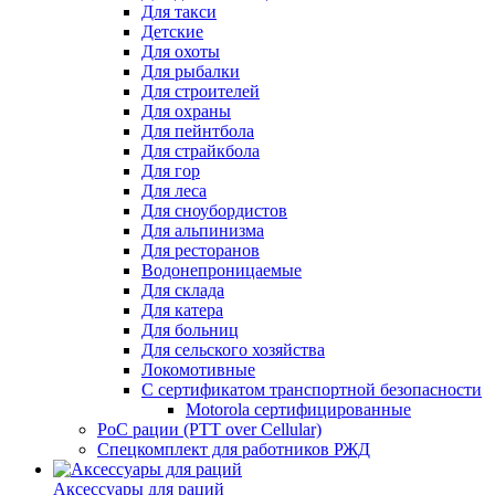
Для такси
Детские
Для охоты
Для рыбалки
Для строителей
Для охраны
Для пейнтбола
Для страйкбола
Для гор
Для леса
Для сноубордистов
Для альпинизма
Для ресторанов
Водонепроницаемые
Для склада
Для катера
Для больниц
Для сельского хозяйства
Локомотивные
С сертификатом транспортной безопасности
Motorola сертифицированные
PoC рации (PTT over Cellular)
Спецкомплект для работников РЖД
Аксессуары для раций