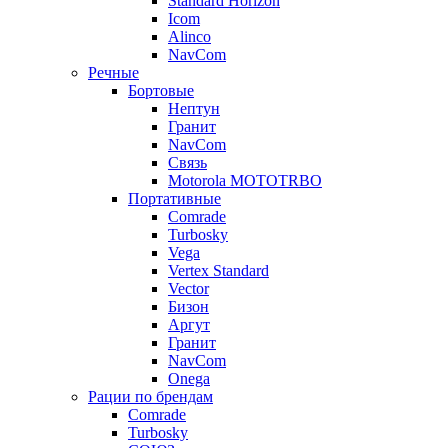
Standard Horizon
Icom
Alinco
NavCom
Речные
Бортовые
Нептун
Гранит
NavCom
Связь
Motorola MOTOTRBO
Портативные
Comrade
Turbosky
Vega
Vertex Standard
Vector
Бизон
Аргут
Гранит
NavCom
Onega
Рации по брендам
Comrade
Turbosky