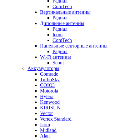
Радиал
ComTech
Вертикальные антенны
Радиал
Дипольные антенны
Радиал
Icom
ComTech
Панельные секторные антенны
Радиал
Wi-Fi антенны
Scout
Аккумуляторы
Comrade
TurboSky
СОЮЗ
Motorola
Hytera
Kenwood
KIRISUN
Vector
Vertex Standard
Icom
Midland
Alan