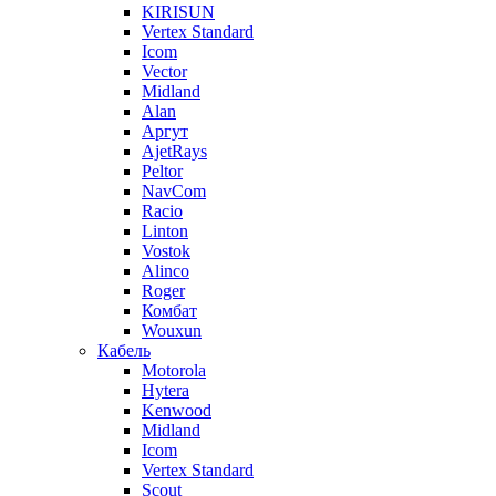
KIRISUN
Vertex Standard
Icom
Vector
Midland
Alan
Аргут
AjetRays
Peltor
NavCom
Racio
Linton
Vostok
Alinco
Roger
Комбат
Wouxun
Кабель
Motorola
Hytera
Kenwood
Midland
Icom
Vertex Standard
Scout