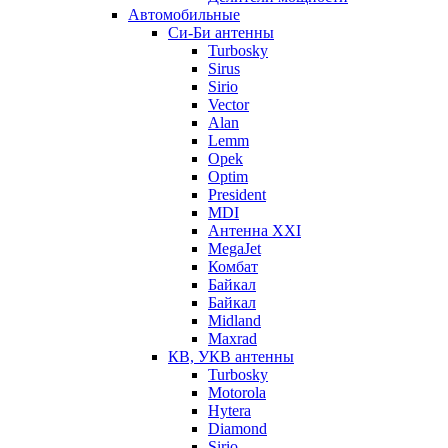
Автомобильные
Си-Би антенны
Turbosky
Sirus
Sirio
Vector
Alan
Lemm
Opek
Optim
President
MDI
Антенна XXI
MegaJet
Комбат
Байкал
Байкал
Midland
Maxrad
КВ, УКВ антенны
Turbosky
Motorola
Hytera
Diamond
Sirio