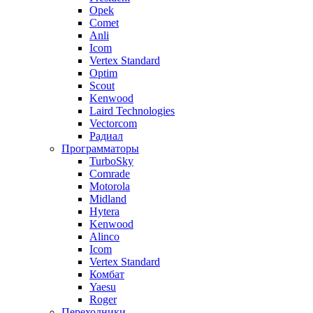
Opek
Comet
Anli
Icom
Vertex Standard
Optim
Scout
Kenwood
Laird Technologies
Vectorcom
Радиал
Программаторы
TurboSky
Comrade
Motorola
Midland
Hytera
Kenwood
Alinco
Icom
Vertex Standard
Комбат
Yaesu
Roger
Переходники