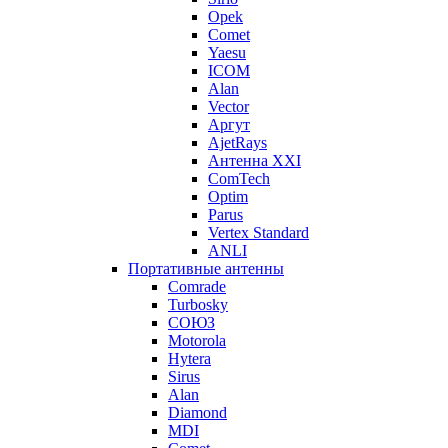
Opek
Comet
Yaesu
ICOM
Alan
Vector
Аргут
AjetRays
Антенна XXI
ComTech
Optim
Parus
Vertex Standard
ANLI
Портативные антенны
Comrade
Turbosky
СОЮЗ
Motorola
Hytera
Sirus
Alan
Diamond
MDI