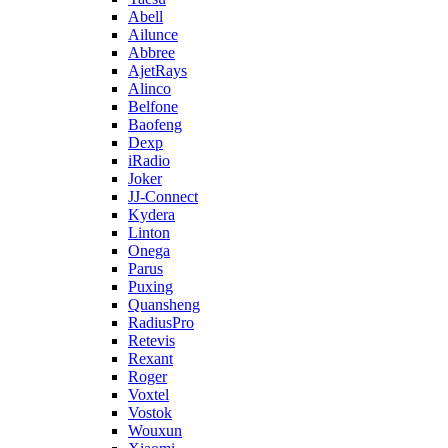
Abell
Ailunce
Abbree
AjetRays
Alinco
Belfone
Baofeng
Dexp
iRadio
Joker
JJ-Connect
Kydera
Linton
Onega
Parus
Puxing
Quansheng
RadiusPro
Retevis
Rexant
Roger
Voxtel
Vostok
Wouxun