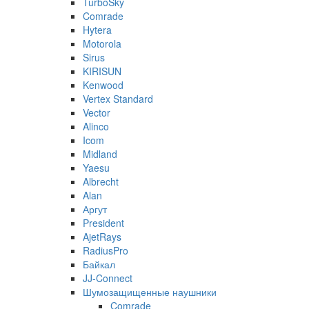
TurboSky
Comrade
Hytera
Motorola
Sirus
KIRISUN
Kenwood
Vertex Standard
Vector
Alinco
Icom
Midland
Yaesu
Albrecht
Alan
Аргут
President
AjetRays
RadiusPro
Байкал
JJ-Connect
Шумозащищенные наушники
Comrade