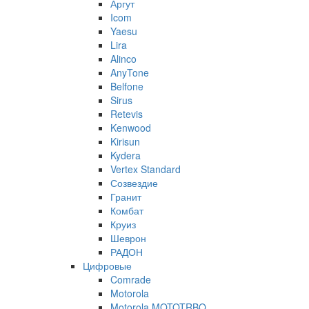
Аргут
Icom
Yaesu
Lira
Alinco
AnyTone
Belfone
Sirus
Retevis
Kenwood
Kirisun
Kydera
Vertex Standard
Созвездие
Гранит
Комбат
Круиз
Шеврон
РАДОН
Цифровые
Comrade
Motorola
Motorola MOTOTRBO