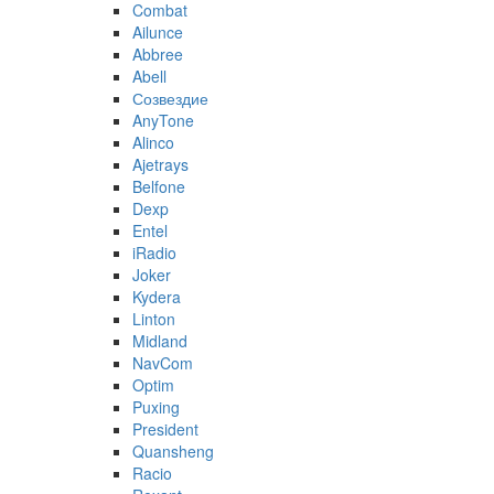
Combat
Ailunce
Abbree
Abell
Созвездие
AnyTone
Alinco
Ajetrays
Belfone
Dexp
Entel
iRadio
Joker
Kydera
Linton
Midland
NavCom
Optim
Puxing
President
Quansheng
Racio