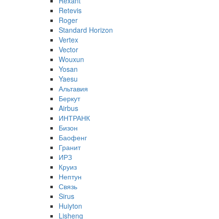
Rexant
Retevis
Roger
Standard Horizon
Vertex
Vector
Wouxun
Yosan
Yaesu
Альтавия
Беркут
Airbus
ИНТРАНК
Бизон
Баофенг
Гранит
ИРЗ
Круиз
Нептун
Связь
Sirus
Huiyton
Lisheng