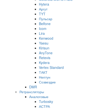
Hytera
Аргут
TYT
Пульсар
Belfone
Icom
Lira
Kenwood
Yaesu
Kirisun
AnyTone
Retevis
Kydera
Vertex Standard
ТАКТ
Нептун
Созвездие
DMR
Ретрансляторы
Аналоговые
Turbosky
АСТРА