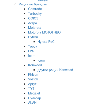
Рации по брендам
Comrade
Turbosky
СОЮЗ
Астра
Motorola
Motorola MOTOTRBO
Hytera
Hytera PoC
Терек
Lira
Icom
Icom
Kenwood
Другие рации Kenwood
Kirisun
Vostok
Аргут
TYT
Megajet
Пульсар
ALAN