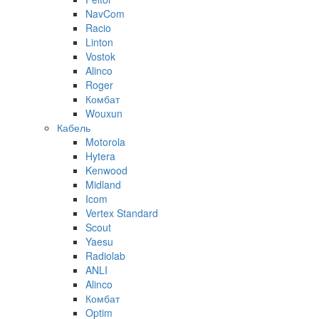
NavCom
Racio
Linton
Vostok
Alinco
Roger
Комбат
Wouxun
Кабель
Motorola
Hytera
Kenwood
Midland
Icom
Vertex Standard
Scout
Yaesu
Radiolab
ANLI
Alinco
Комбат
Optim