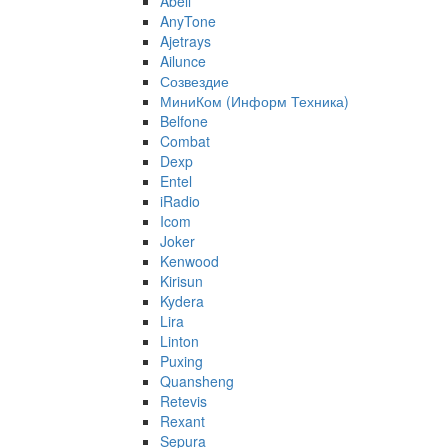
Abell
AnyTone
Ajetrays
Ailunce
Созвездие
МиниКом (Информ Техника)
Belfone
Combat
Dexp
Entel
iRadio
Icom
Joker
Kenwood
Kirisun
Kydera
Lira
Linton
Puxing
Quansheng
Retevis
Rexant
Sepura