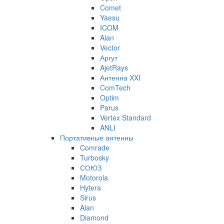
Comet
Yaesu
ICOM
Alan
Vector
Аргут
AjetRays
Антенна XXI
ComTech
Optim
Parus
Vertex Standard
ANLI
Портативные антенны
Comrade
Turbosky
СОЮЗ
Motorola
Hytera
Sirus
Alan
Diamond