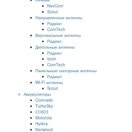
NavCom
Scout
Направленные антенны
Радиал
ComTech
Вертикальные антенны
Радиал
Дипольные антенны
Радиал
Icom
ComTech
Панельные секторные антенны
Радиал
Wi-Fi антенны
Scout
Аккумуляторы
Comrade
TurboSky
СОЮЗ
Motorola
Hytera
Kenwood