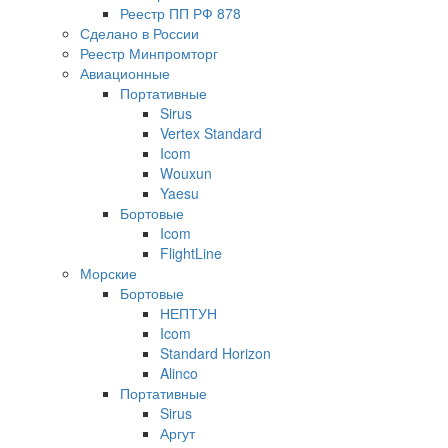
Реестр ПП РФ 878
Сделано в России
Реестр Минпромторг
Авиационные
Портативные
Sirus
Vertex Standard
Icom
Wouxun
Yaesu
Бортовые
Icom
FlightLine
Морские
Бортовые
НЕПТУН
Icom
Standard Horizon
Alinco
Портативные
Sirus
Аргут