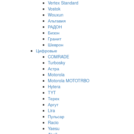
Vertex Standard
Vostok
Wouxun
Альтавия
РАДОН
Бизон
Гранит
Шеврон
Цифровые
COMRADE
Turbosky
Астра
Motorola
Motorola MOTOTRBO
Hytera
TYT
Терек
Аргут
Lira
Пульсар
Racio
Yaesu