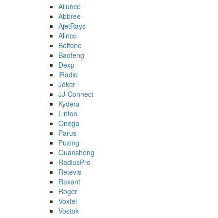
Ailunce
Abbree
AjetRays
Alinco
Belfone
Baofeng
Dexp
iRadio
Joker
JJ-Connect
Kydera
Linton
Onega
Parus
Puxing
Quansheng
RadiusPro
Retevis
Rexant
Roger
Voxtel
Vostok