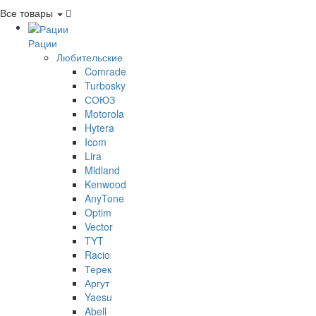
Все товары
Рации
Любительские
Comrade
Turbosky
СОЮЗ
Motorola
Hytera
Icom
Lira
Midland
Kenwood
AnyTone
Optim
Vector
TYT
Racio
Терек
Аргут
Yaesu
Abell