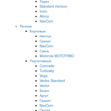
Терек
Standard Horizon
Icom
Alinco
NavCom
Речные
Бортовые
Нептун
Гранит
NavCom
Связь
Motorola MOTOTRBO
Портативные
Comrade
Turbosky
Vega
Vertex Standard
Vector
Бизон
Аргут
Гранит
NavCom
Onega