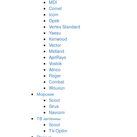
MDI
Comet
Icom
Opek
Vertex Standard
Yaesu
Kenwood
Vector
Midland
AjetRays
Vostok
Alinco
Roger
Combat
Wouxun
Морские
Scout
Sirus
Navcom
ТВ антенны
Scout
TV-Optim
Речные