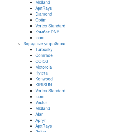
Midland
AjetRays
Diamond
Optim
Vertex Standard
Комбат DNR
Icom
Зарядные устройства
Turbosky
Comrade
СОЮЗ
Motorola
Hytera
Kenwood
KIRISUN
Vertex Standard
Icom
Vector
Midland
Alan
Аргут
AjetRays
Peltor