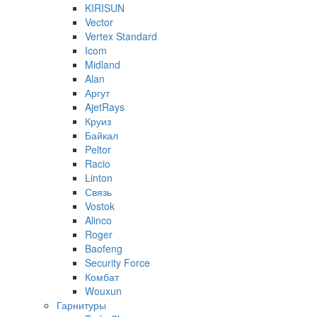
KIRISUN
Vector
Vertex Standard
Icom
Midland
Alan
Аргут
AjetRays
Круиз
Байкал
Peltor
Racio
Linton
Связь
Vostok
Alinco
Roger
Baofeng
Security Force
Комбат
Wouxun
Гарнитуры