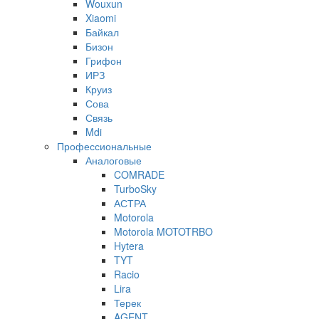
Wouxun
Xiaomi
Байкал
Бизон
Грифон
ИРЗ
Круиз
Сова
Связь
Mdi
Профессиональные
Аналоговые
COMRADE
TurboSky
АСТРА
Motorola
Motorola MOTOTRBO
Hytera
TYT
Racio
Lira
Терек
AGENT