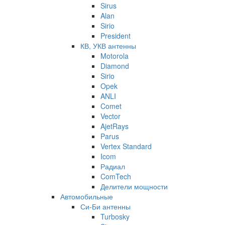
Sirus
Alan
Sirio
President
КВ, УКВ антенны
Motorola
Diamond
Sirio
Opek
ANLI
Comet
Vector
AjetRays
Parus
Vertex Standard
Icom
Радиал
ComTech
Делители мощности
Автомобильные
Си-Би антенны
Turbosky