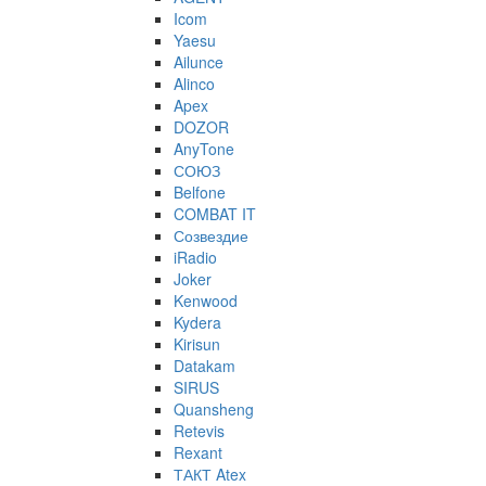
Icom
Yaesu
Ailunce
Alinco
Apex
DOZOR
AnyTone
СОЮЗ
Belfone
COMBAT IT
Созвездие
iRadio
Joker
Kenwood
Kydera
Kirisun
Datakam
SIRUS
Quansheng
Retevis
Rexant
ТАКТ Atex