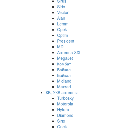
Sirus
Sirio
Vector
Alan
Lemm
Opek
Optim
President
MDI
Антенна XXI
MegaJet
Комбат
Байкал
Байкал
Midland
Maxrad
КВ, УКВ антенны
Turbosky
Motorola
Hytera
Diamond
Sirio
Opek