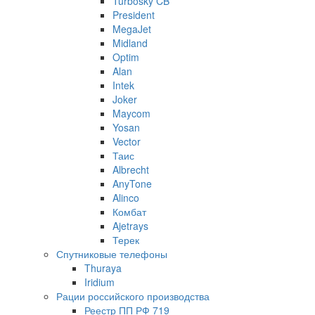
Turbosky CB
President
MegaJet
Midland
Optim
Alan
Intek
Joker
Maycom
Yosan
Vector
Таис
Albrecht
AnyTone
Alinco
Комбат
Ajetrays
Терек
Спутниковые телефоны
Thuraya
Iridium
Рации российского производства
Реестр ПП РФ 719