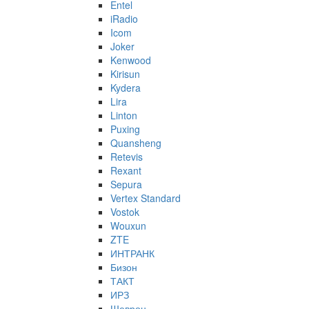
Entel
iRadio
Icom
Joker
Kenwood
Kirisun
Kydera
Lira
Linton
Puxing
Quansheng
Retevis
Rexant
Sepura
Vertex Standard
Vostok
Wouxun
ZTE
ИНТРАНК
Бизон
ТАКТ
ИРЗ
Шеврон