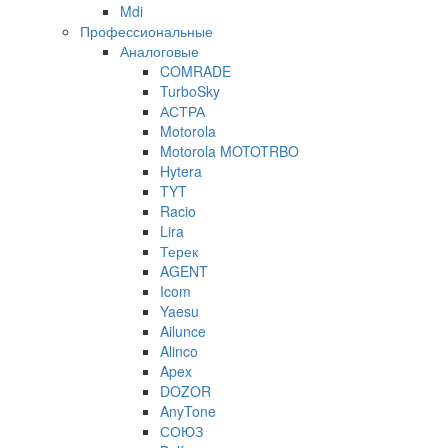
Mdi
Профессиональные
Аналоговые
COMRADE
TurboSky
АСТРА
Motorola
Motorola MOTOTRBO
Hytera
TYT
Racio
Lira
Терек
AGENT
Icom
Yaesu
Ailunce
Alinco
Apex
DOZOR
AnyTone
СОЮЗ