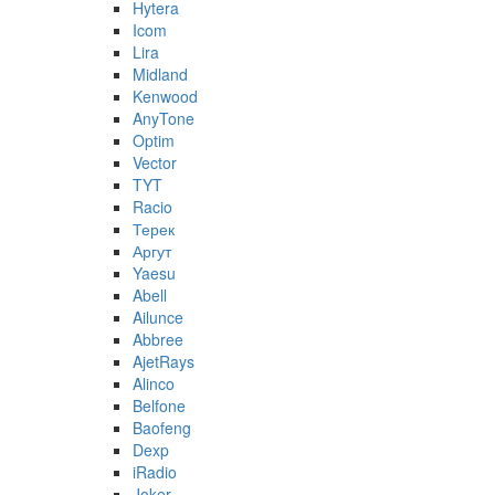
Hytera
Icom
Lira
Midland
Kenwood
AnyTone
Optim
Vector
TYT
Racio
Терек
Аргут
Yaesu
Abell
Ailunce
Abbree
AjetRays
Alinco
Belfone
Baofeng
Dexp
iRadio
Joker