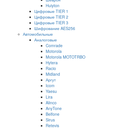
Huiyton
Цифровые TIER 1
Цифровые TIER 2
Цифровые TIER 3
Шифрование AES256
Автомобильные
Аналоговые
Comrade
Motorola
Motorola MOTOTRBO
Hytera
Racio
Midland
Аргут
Icom
Yaesu
Lira
Alinco
AnyTone
Belfone
Sirus
Retevis