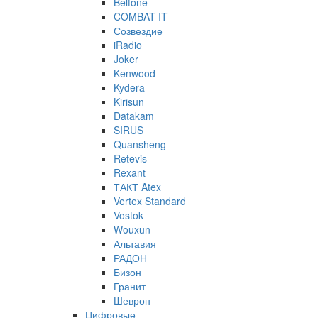
Belfone
COMBAT IT
Созвездие
iRadio
Joker
Kenwood
Kydera
Kirisun
Datakam
SIRUS
Quansheng
Retevis
Rexant
ТАКТ Atex
Vertex Standard
Vostok
Wouxun
Альтавия
РАДОН
Бизон
Гранит
Шеврон
Цифровые