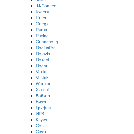
JJ-Connect
Kydera
Linton
Onega
Parus
Puxing
Quansheng
RadiusPro
Retevis
Rexant
Roger
Voxtel
Vostok
Wouxun
Xiaomi
Байкал
Бизон
Грифон
ИРЗ
Круиз
Сова
Связь