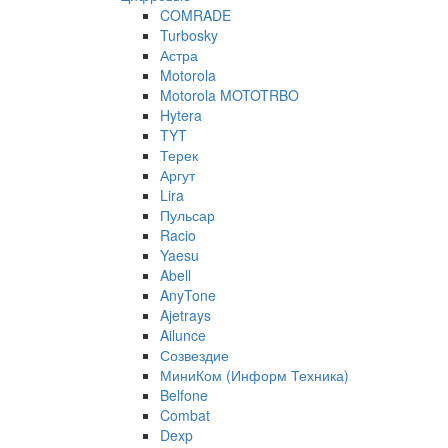
COMRADE
Turbosky
Астра
Motorola
Motorola MOTOTRBO
Hytera
TYT
Терек
Аргут
Lira
Пульсар
Racio
Yaesu
Abell
AnyTone
Ajetrays
Ailunce
Созвездие
МиниКом (Информ Техника)
Belfone
Combat
Dexp