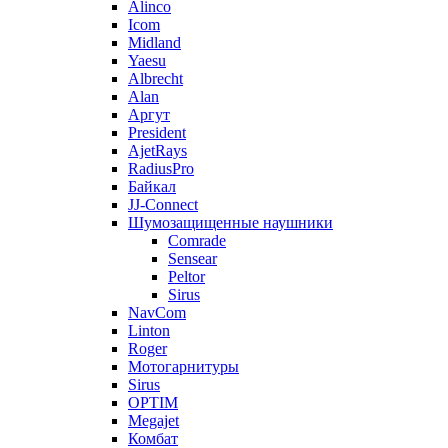
Alinco
Icom
Midland
Yaesu
Albrecht
Alan
Аргут
President
AjetRays
RadiusPro
Байкал
JJ-Connect
Шумозащищенные наушники
Comrade
Sensear
Peltor
Sirus
NavCom
Linton
Roger
Мотогарнитуры
Sirus
OPTIM
Megajet
Комбат