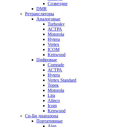
Созвездие
DMR
Ретрансляторы
Аналоговые
Turbosky
АСТРА
Motorola
Hytera
Vertex
ICOM
Kenwood
Цифровые
Comrade
АСТРА
Hytera
Vertex Standard
Терек
Motorola
Lira
Alinco
Icom
Kenwood
Си-Би диапазона
Портативные
Alan