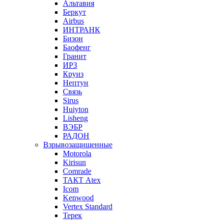
Альтавия
Беркут
Airbus
ИНТРАНК
Бизон
Баофенг
Гранит
ИРЗ
Круиз
Нептун
Связь
Sirus
Huiyton
Lisheng
ВЭБР
РАДОН
Взрывозащищенные
Motorola
Kirisun
Comrade
ТАКТ Atex
Icom
Kenwood
Vertex Standard
Терек