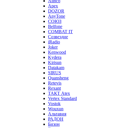
Alinco
Apex
DOZOR
AnyTone
СОЮЗ
Belfone
COMBAT IT
Созвездие
iRadio
Joker
Kenwood
Kydera
Kirisun
Datakam
SIRUS
Quansheng
Retevis
Rexant
ТАКТ Atex
Vertex Standard
Vostok
Wouxun
Альтавия
РАДОН
Бизон