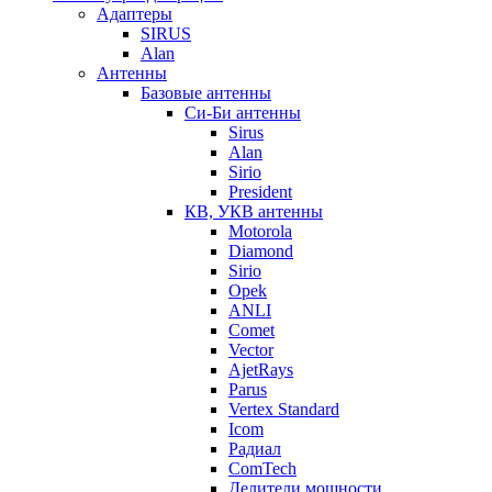
Адаптеры
SIRUS
Alan
Антенны
Базовые антенны
Си-Би антенны
Sirus
Alan
Sirio
President
КВ, УКВ антенны
Motorola
Diamond
Sirio
Opek
ANLI
Comet
Vector
AjetRays
Parus
Vertex Standard
Icom
Радиал
ComTech
Делители мощности