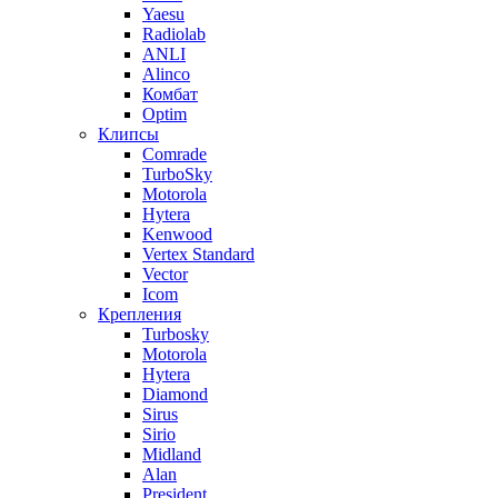
Yaesu
Radiolab
ANLI
Alinco
Комбат
Optim
Клипсы
Comrade
TurboSky
Motorola
Hytera
Kenwood
Vertex Standard
Vector
Icom
Крепления
Turbosky
Motorola
Hytera
Diamond
Sirus
Sirio
Midland
Alan
President