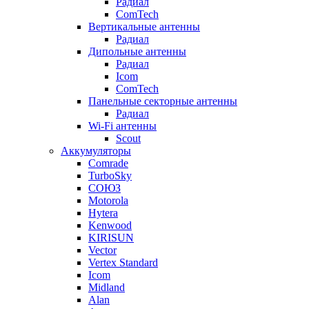
Радиал
ComTech
Вертикальные антенны
Радиал
Дипольные антенны
Радиал
Icom
ComTech
Панельные секторные антенны
Радиал
Wi-Fi антенны
Scout
Аккумуляторы
Comrade
TurboSky
СОЮЗ
Motorola
Hytera
Kenwood
KIRISUN
Vector
Vertex Standard
Icom
Midland
Alan