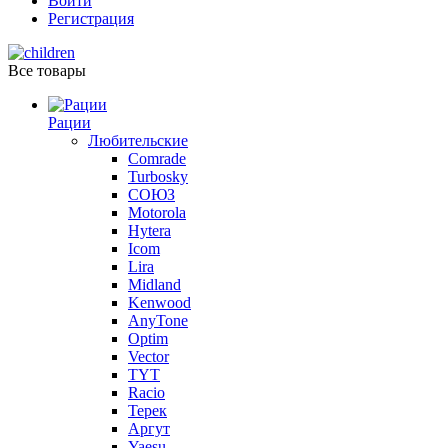
Войти
Регистрация
Все товары
Рации
Любительские
Comrade
Turbosky
СОЮЗ
Motorola
Hytera
Icom
Lira
Midland
Kenwood
AnyTone
Optim
Vector
TYT
Racio
Терек
Аргут
Yaesu