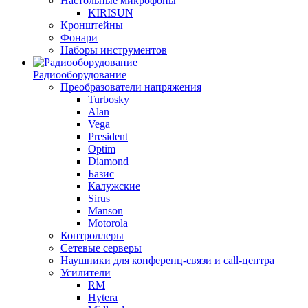
Настольные микрофоны
KIRISUN
Кронштейны
Фонари
Наборы инструментов
Радиооборудование
Преобразователи напряжения
Turbosky
Alan
Vega
President
Optim
Diamond
Базис
Калужские
Sirus
Manson
Motorola
Контроллеры
Сетевые серверы
Наушники для конференц-связи и call-центра
Усилители
RM
Hytera