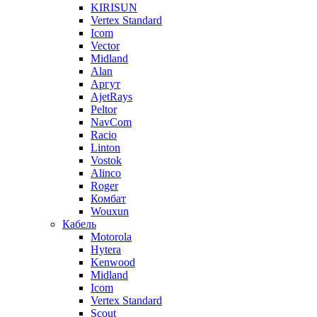
KIRISUN
Vertex Standard
Icom
Vector
Midland
Alan
Аргут
AjetRays
Peltor
NavCom
Racio
Linton
Vostok
Alinco
Roger
Комбат
Wouxun
Кабель
Motorola
Hytera
Kenwood
Midland
Icom
Vertex Standard
Scout