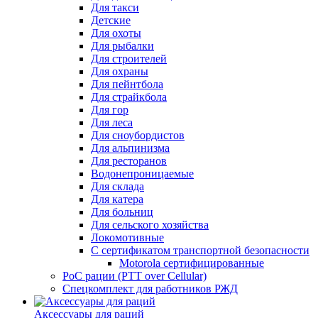
Для такси
Детские
Для охоты
Для рыбалки
Для строителей
Для охраны
Для пейнтбола
Для страйкбола
Для гор
Для леса
Для сноубордистов
Для альпинизма
Для ресторанов
Водонепроницаемые
Для склада
Для катера
Для больниц
Для сельского хозяйства
Локомотивные
С сертификатом транспортной безопасности
Motorola сертифицированные
PoC рации (PTT over Cellular)
Спецкомплект для работников РЖД
Аксессуары для раций