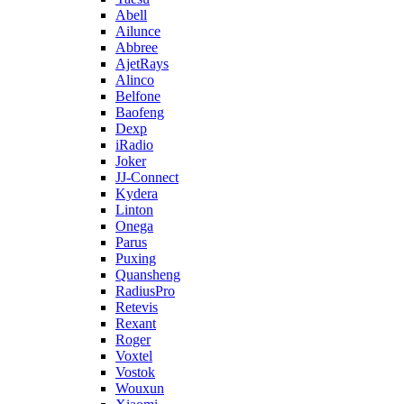
Abell
Ailunce
Abbree
AjetRays
Alinco
Belfone
Baofeng
Dexp
iRadio
Joker
JJ-Connect
Kydera
Linton
Onega
Parus
Puxing
Quansheng
RadiusPro
Retevis
Rexant
Roger
Voxtel
Vostok
Wouxun