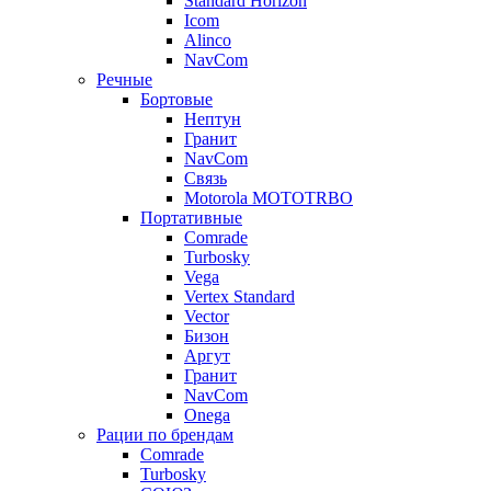
Standard Horizon
Icom
Alinco
NavCom
Речные
Бортовые
Нептун
Гранит
NavCom
Связь
Motorola MOTOTRBO
Портативные
Comrade
Turbosky
Vega
Vertex Standard
Vector
Бизон
Аргут
Гранит
NavCom
Onega
Рации по брендам
Comrade
Turbosky