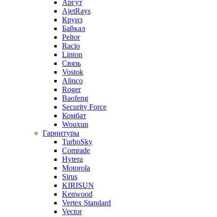
Аргут
AjetRays
Круиз
Байкал
Peltor
Racio
Linton
Связь
Vostok
Alinco
Roger
Baofeng
Security Force
Комбат
Wouxun
Гарнитуры
TurboSky
Comrade
Hytera
Motorola
Sirus
KIRISUN
Kenwood
Vertex Standard
Vector