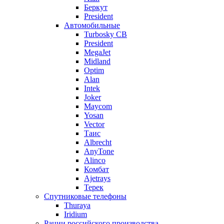
Беркут
President
Автомобильные
Turbosky CB
President
MegaJet
Midland
Optim
Alan
Intek
Joker
Maycom
Yosan
Vector
Таис
Albrecht
AnyTone
Alinco
Комбат
Ajetrays
Терек
Спутниковые телефоны
Thuraya
Iridium
Рации российского производства