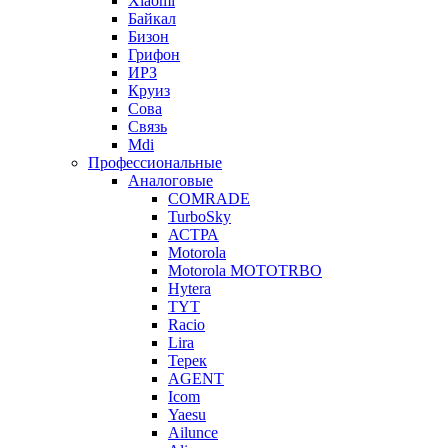
Xiaomi
Байкал
Бизон
Грифон
ИРЗ
Круиз
Сова
Связь
Mdi
Профессиональные
Аналоговые
COMRADE
TurboSky
АСТРА
Motorola
Motorola MOTOTRBO
Hytera
TYT
Racio
Lira
Терек
AGENT
Icom
Yaesu
Ailunce