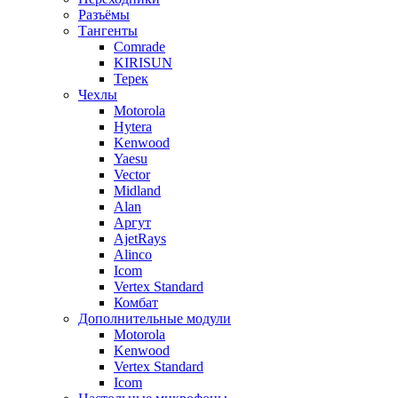
Разъёмы
Тангенты
Comrade
KIRISUN
Терек
Чехлы
Motorola
Hytera
Kenwood
Yaesu
Vector
Midland
Alan
Аргут
AjetRays
Alinco
Icom
Vertex Standard
Комбат
Дополнительные модули
Motorola
Kenwood
Vertex Standard
Icom