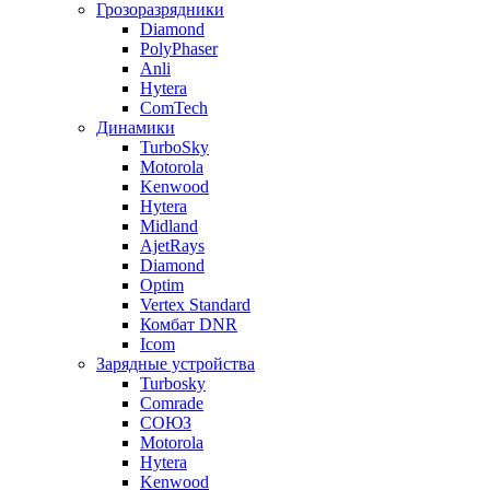
Грозоразрядники
Diamond
PolyPhaser
Anli
Hytera
ComTech
Динамики
TurboSky
Motorola
Kenwood
Hytera
Midland
AjetRays
Diamond
Optim
Vertex Standard
Комбат DNR
Icom
Зарядные устройства
Turbosky
Comrade
СОЮЗ
Motorola
Hytera
Kenwood