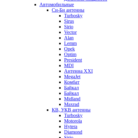
Автомобильные
Си-Би антенны
Turbosky
Sirus
Sirio
Vector
Alan
Lemm
Opek
Optim
President
MDI
Антенна XXI
MegaJet
Комбат
Байкал
Байкал
Midland
Maxrad
КВ, УКВ антенны
Turbosky
Motorola
Hytera
Diamond
Sirio