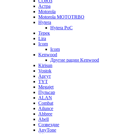
СОЮЗ
Астра
Motorola
Motorola MOTOTRBO
Hytera
Hytera PoC
Терек
Lira
Icom
Icom
Kenwood
Другие рации Kenwood
Kirisun
Vostok
Аргут
TYT
Megajet
Пульсар
ALAN
Combat
Ailunce
Abbree
Abell
Созвездие
AnyTone