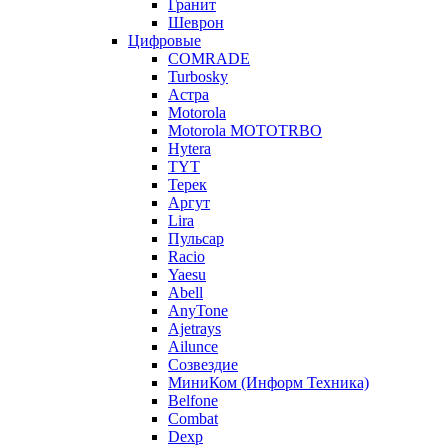
Гранит
Шеврон
Цифровые
COMRADE
Turbosky
Астра
Motorola
Motorola MOTOTRBO
Hytera
TYT
Терек
Аргут
Lira
Пульсар
Racio
Yaesu
Abell
AnyTone
Ajetrays
Ailunce
Созвездие
МиниКом (Информ Техника)
Belfone
Combat
Dexp