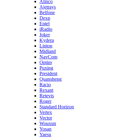
Alinco
Ajetrays
Belfone
Dexp
Entel
iRadio
Joker
Kydera
Linton
Midland
NavCom
Optim
Puxing
President
Quansheng
Racio
Rexant
Retevis
Roger
Standard Horizon
Vertex
Vector
Wouxun
Yosan
Yaesu