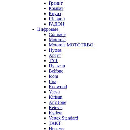
Гранит
Комбат
Круиз
Шеврон
РАДОН
Цифровые
Comrade
Motorola
Motorola MOTOTRBO
Hytera
Аргут
TYT
Пульсар
Belfone
Icom
Lira
Kenwood
Yaesu
Kirisun
AnyTone
Retevis
Kydera
Vertex Standard
ТАКТ
Нептун