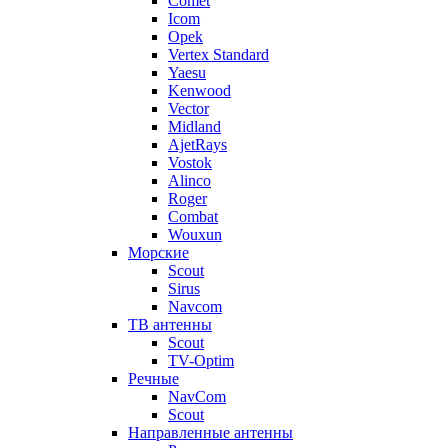
Comet
Icom
Opek
Vertex Standard
Yaesu
Kenwood
Vector
Midland
AjetRays
Vostok
Alinco
Roger
Combat
Wouxun
Морские
Scout
Sirus
Navcom
ТВ антенны
Scout
TV-Optim
Речные
NavCom
Scout
Направленные антенны