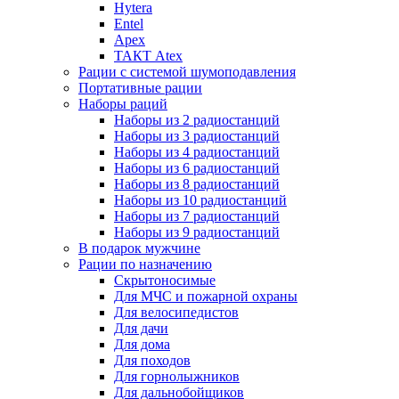
Hytera
Entel
Apex
ТАКТ Atex
Рации с системой шумоподавления
Портативные рации
Наборы раций
Наборы из 2 радиостанций
Наборы из 3 радиостанций
Наборы из 4 радиостанций
Наборы из 6 радиостанций
Наборы из 8 радиостанций
Наборы из 10 радиостанций
Наборы из 7 радиостанций
Наборы из 9 радиостанций
В подарок мужчине
Рации по назначению
Скрытоносимые
Для МЧС и пожарной охраны
Для велосипедистов
Для дачи
Для дома
Для походов
Для горнолыжников
Для дальнобойщиков