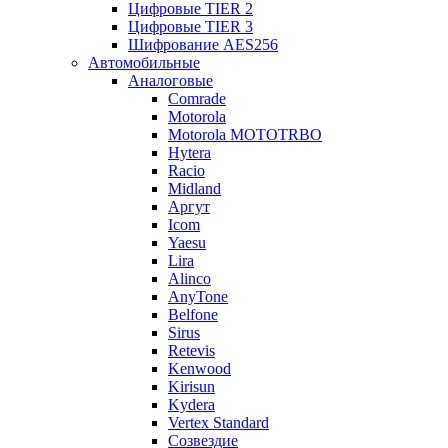
Цифровые TIER 2
Цифровые TIER 3
Шифрование AES256
Автомобильные
Аналоговые
Comrade
Motorola
Motorola MOTOTRBO
Hytera
Racio
Midland
Аргут
Icom
Yaesu
Lira
Alinco
AnyTone
Belfone
Sirus
Retevis
Kenwood
Kirisun
Kydera
Vertex Standard
Созвездие