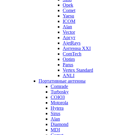
Opek
Comet
Yaesu
ICOM
Alan
Vector
Аргут
AjetRays
Антенна XXI
ComTech
Optim
Parus
Vertex Standard
ANLI
Портативные антенны
Comrade
Turbosky
СОЮЗ
Motorola
Hytera
Sirus
Alan
Diamond
MDI