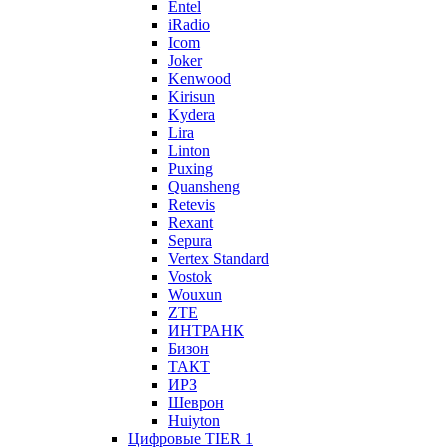
Entel
iRadio
Icom
Joker
Kenwood
Kirisun
Kydera
Lira
Linton
Puxing
Quansheng
Retevis
Rexant
Sepura
Vertex Standard
Vostok
Wouxun
ZTE
ИНТРАНК
Бизон
ТАКТ
ИРЗ
Шеврон
Huiyton
Цифровые TIER 1