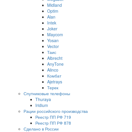
Midland
Optim
Alan
Intek
Joker
Maycom
Yosan
Vector
Таис
Albrecht
AnyTone
Alinco
Комбат
Ajetrays
Терек
Спутниковые телефоны
Thuraya
Iridium
Рации российского производства
Реестр ПП РФ 719
Реестр ПП РФ 878
Сделано в России