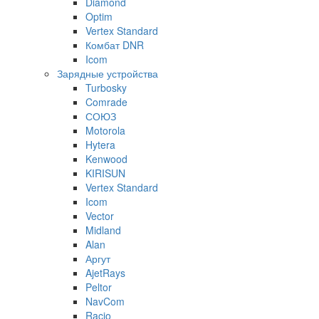
Diamond
Optim
Vertex Standard
Комбат DNR
Icom
Зарядные устройства
Turbosky
Comrade
СОЮЗ
Motorola
Hytera
Kenwood
KIRISUN
Vertex Standard
Icom
Vector
Midland
Alan
Аргут
AjetRays
Peltor
NavCom
Racio