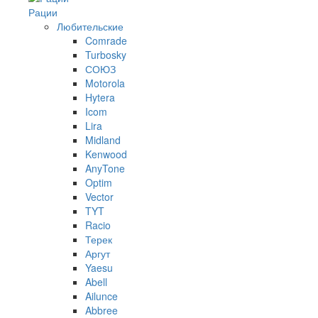
Рации
Любительские
Comrade
Turbosky
СОЮЗ
Motorola
Hytera
Icom
Lira
Midland
Kenwood
AnyTone
Optim
Vector
TYT
Racio
Терек
Аргут
Yaesu
Abell
Ailunce
Abbree