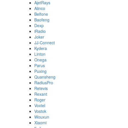
AjetRays
Alinco
Belfone
Baofeng
Dexp
iRadio
Joker
JJ-Connect
Kydera
Linton
Onega
Parus
Puxing
Quansheng
RadiusPro
Retevis
Rexant
Roger
Voxtel
Vostok
Wouxun
Xiaomi