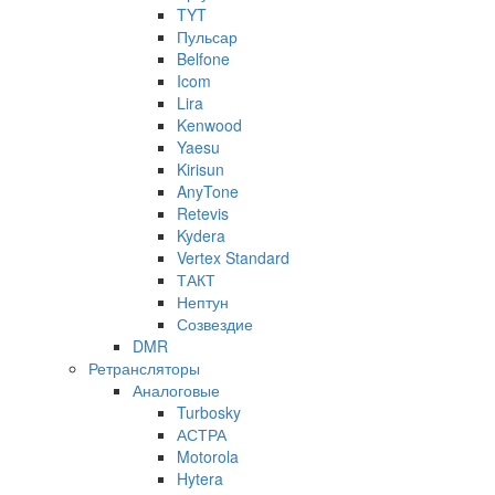
TYT
Пульсар
Belfone
Icom
Lira
Kenwood
Yaesu
Kirisun
AnyTone
Retevis
Kydera
Vertex Standard
ТАКТ
Нептун
Созвездие
DMR
Ретрансляторы
Аналоговые
Turbosky
АСТРА
Motorola
Hytera