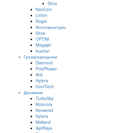
Sirus
NavCom
Linton
Roger
Мотогарнитуры
Sirus
OPTIM
Megajet
Комбат
Грозоразрядники
Diamond
PolyPhaser
Anli
Hytera
ComTech
Динамики
TurboSky
Motorola
Kenwood
Hytera
Midland
AjetRays