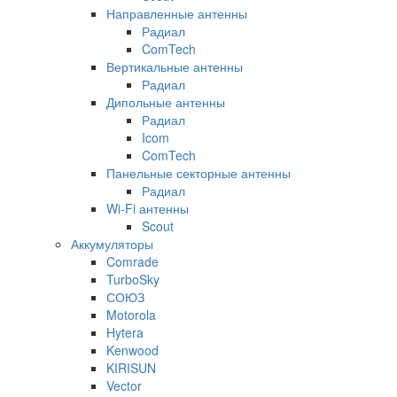
Направленные антенны
Радиал
ComTech
Вертикальные антенны
Радиал
Дипольные антенны
Радиал
Icom
ComTech
Панельные секторные антенны
Радиал
Wi-Fi антенны
Scout
Аккумуляторы
Comrade
TurboSky
СОЮЗ
Motorola
Hytera
Kenwood
KIRISUN
Vector