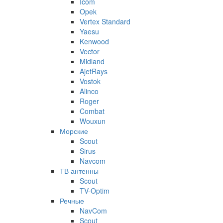
Icom
Opek
Vertex Standard
Yaesu
Kenwood
Vector
Midland
AjetRays
Vostok
Alinco
Roger
Combat
Wouxun
Морские
Scout
Sirus
Navcom
ТВ антенны
Scout
TV-Optim
Речные
NavCom
Scout