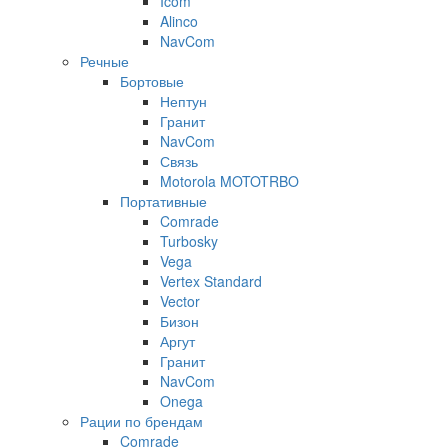
Icom
Alinco
NavCom
Речные
Бортовые
Нептун
Гранит
NavCom
Связь
Motorola MOTOTRBO
Портативные
Comrade
Turbosky
Vega
Vertex Standard
Vector
Бизон
Аргут
Гранит
NavCom
Onega
Рации по брендам
Comrade