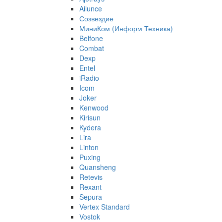
Ailunce
Созвездие
МиниКом (Информ Техника)
Belfone
Combat
Dexp
Entel
iRadio
Icom
Joker
Kenwood
Kirisun
Kydera
Lira
Linton
Puxing
Quansheng
Retevis
Rexant
Sepura
Vertex Standard
Vostok