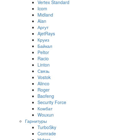
Vertex Standard
Icom
Midland
Alan
Аргут
AjetRays
Круиз
Байкал
Peltor
Racio
Linton
Связь
Vostok
Alinco
Roger
Baofeng
Security Force
Комбат
Wouxun
Гарнитуры
TurboSky
Comrade
Hytera