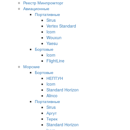
Реестр Минпромторг
Авиационные
Портативные
Sirus
Vertex Standard
Icom
Wouxun
Yaesu
Бортовые
Icom
FlightLine
Морские
Бортовые
НЕПТУН
Icom
Standard Horizon
Alinco
Портативные
Sirus
Аргут
Терек
Standard Horizon