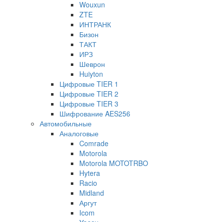
Wouxun
ZTE
ИНТРАНК
Бизон
ТАКТ
ИРЗ
Шеврон
Huiyton
Цифровые TIER 1
Цифровые TIER 2
Цифровые TIER 3
Шифрование AES256
Автомобильные
Аналоговые
Comrade
Motorola
Motorola MOTOTRBO
Hytera
Racio
Midland
Аргут
Icom