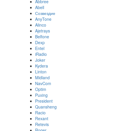
Abbree
Abell
Созвездие
AnyTone
Alinco
Ajetrays
Belfone
Dexp
Entel
iRadio
Joker
Kydera
Linton
Midland
NavCom
Optim
Puxing
President
Quansheng
Racio
Rexant
Retevis
Roger