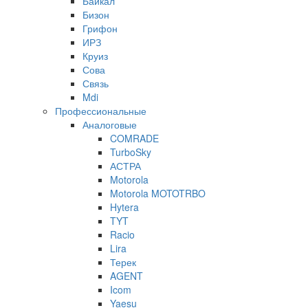
Байкал
Бизон
Грифон
ИРЗ
Круиз
Сова
Связь
Mdi
Профессиональные
Аналоговые
COMRADE
TurboSky
АСТРА
Motorola
Motorola MOTOTRBO
Hytera
TYT
Racio
Lira
Терек
AGENT
Icom
Yaesu