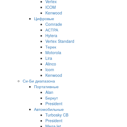
Vertex
ICOM
Kenwood
Цифровые
Comrade
АСТРА
Hytera
Vertex Standard
Терек
Motorola
Lira
Alinco
Icom
Kenwood
Си-Би диапазона
Портативные
Alan
Беркут
President
Автомобильные
Turbosky CB
President
MegaJet