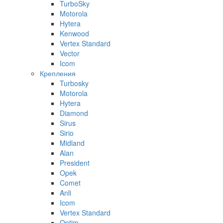
TurboSky
Motorola
Hytera
Kenwood
Vertex Standard
Vector
Icom
Крепления
Turbosky
Motorola
Hytera
Diamond
Sirus
Sirio
Midland
Alan
President
Opek
Comet
Anli
Icom
Vertex Standard
Optim