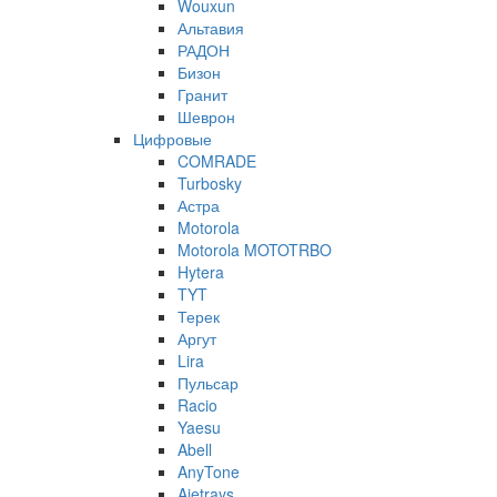
Wouxun
Альтавия
РАДОН
Бизон
Гранит
Шеврон
Цифровые
COMRADE
Turbosky
Астра
Motorola
Motorola MOTOTRBO
Hytera
TYT
Терек
Аргут
Lira
Пульсар
Racio
Yaesu
Abell
AnyTone
Ajetrays