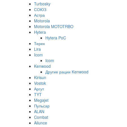
Turbosky
СОЮЗ
Астра
Motorola
Motorola MOTOTRBO
Hytera
Hytera PoC
Терек
Lira
Icom
Icom
Kenwood
Другие рации Kenwood
Kirisun
Vostok
Аргут
TYT
Megajet
Пульсар
ALAN
Combat
Ailunce