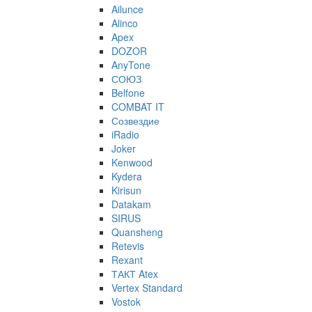
Ailunce
Alinco
Apex
DOZOR
AnyTone
СОЮЗ
Belfone
COMBAT IT
Созвездие
iRadio
Joker
Kenwood
Kydera
Kirisun
Datakam
SIRUS
Quansheng
Retevis
Rexant
ТАКТ Atex
Vertex Standard
Vostok