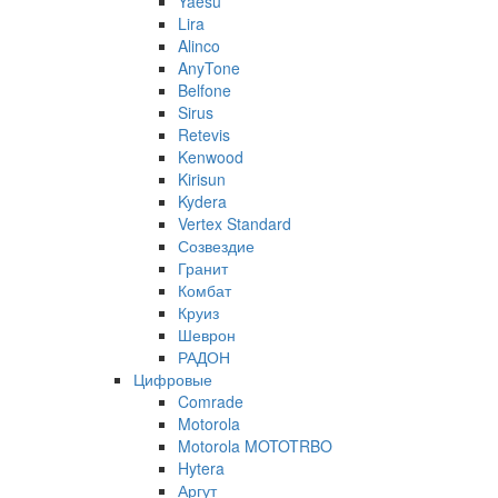
Yaesu
Lira
Alinco
AnyTone
Belfone
Sirus
Retevis
Kenwood
Kirisun
Kydera
Vertex Standard
Созвездие
Гранит
Комбат
Круиз
Шеврон
РАДОН
Цифровые
Comrade
Motorola
Motorola MOTOTRBO
Hytera
Аргут