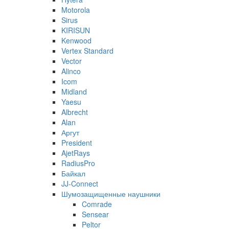
Motorola
Sirus
KIRISUN
Kenwood
Vertex Standard
Vector
Alinco
Icom
Midland
Yaesu
Albrecht
Alan
Аргут
President
AjetRays
RadiusPro
Байкал
JJ-Connect
Шумозащищенные наушники
Comrade
Sensear
Peltor