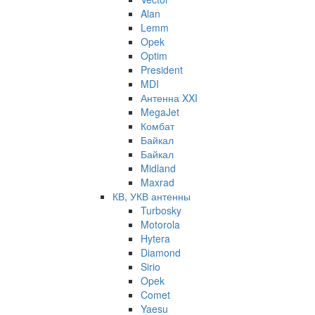
Alan
Lemm
Opek
Optim
President
MDI
Антенна XXI
MegaJet
Комбат
Байкал
Байкал
Midland
Maxrad
КВ, УКВ антенны
Turbosky
Motorola
Hytera
Diamond
Sirio
Opek
Comet
Yaesu