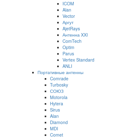
ICOM
Alan
Vector
Аргут
AjetRays
Антенна XXI
ComTech
Optim
Parus
Vertex Standard
ANLI
Портативные антенны
Comrade
Turbosky
СОЮЗ
Motorola
Hytera
Sirus
Alan
Diamond
MDI
Comet