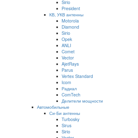
Sirio
President
КВ, УКВ антенны
Motorola
Diamond
Sirio
Opek
ANLI
Comet
Vector
AjetRays
Parus
Vertex Standard
Icom
Радиал
ComTech
Делители мощности
Автомобильные
Си-Би антенны
Turbosky
Sirus
Sirio
Vector