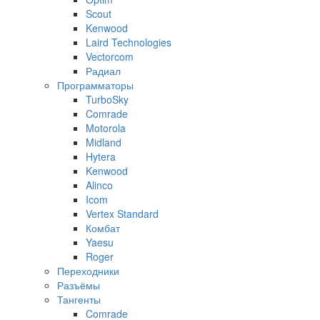
Scout
Kenwood
Laird Technologies
Vectorcom
Радиал
Программаторы
TurboSky
Comrade
Motorola
Midland
Hytera
Kenwood
Alinco
Icom
Vertex Standard
Комбат
Yaesu
Roger
Переходники
Разъёмы
Тангенты
Comrade