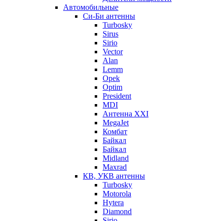
Автомобильные
Си-Би антенны
Turbosky
Sirus
Sirio
Vector
Alan
Lemm
Opek
Optim
President
MDI
Антенна XXI
MegaJet
Комбат
Байкал
Байкал
Midland
Maxrad
КВ, УКВ антенны
Turbosky
Motorola
Hytera
Diamond
Sirio