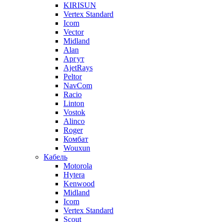
KIRISUN
Vertex Standard
Icom
Vector
Midland
Alan
Аргут
AjetRays
Peltor
NavCom
Racio
Linton
Vostok
Alinco
Roger
Комбат
Wouxun
Кабель
Motorola
Hytera
Kenwood
Midland
Icom
Vertex Standard
Scout