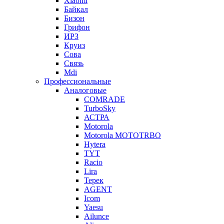
Xiaomi
Байкал
Бизон
Грифон
ИРЗ
Круиз
Сова
Связь
Mdi
Профессиональные
Аналоговые
COMRADE
TurboSky
АСТРА
Motorola
Motorola MOTOTRBO
Hytera
TYT
Racio
Lira
Терек
AGENT
Icom
Yaesu
Ailunce