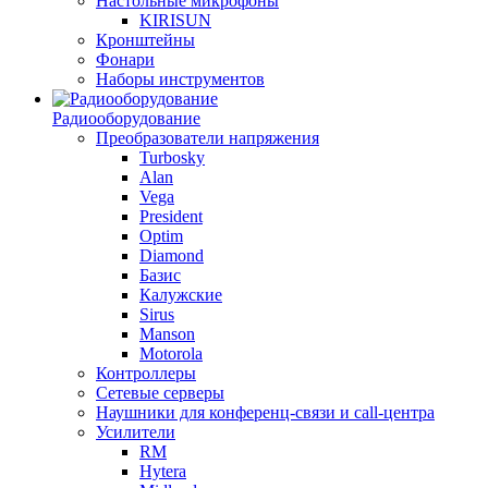
Настольные микрофоны
KIRISUN
Кронштейны
Фонари
Наборы инструментов
Радиооборудование
Преобразователи напряжения
Turbosky
Alan
Vega
President
Optim
Diamond
Базис
Калужские
Sirus
Manson
Motorola
Контроллеры
Сетевые серверы
Наушники для конференц-связи и call-центра
Усилители
RM
Hytera