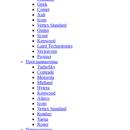
Opek
Comet
Anli
Icom
Vertex Standard
Optim
Scout
Kenwood
Laird Technologies
Vectorcom
Радиал
Программаторы
TurboSky
Comrade
Motorola
Midland
Hytera
Kenwood
Alinco
Icom
Vertex Standard
Комбат
Yaesu
Roger
Переходники