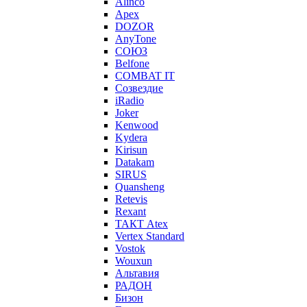
Alinco
Apex
DOZOR
AnyTone
СОЮЗ
Belfone
COMBAT IT
Созвездие
iRadio
Joker
Kenwood
Kydera
Kirisun
Datakam
SIRUS
Quansheng
Retevis
Rexant
ТАКТ Atex
Vertex Standard
Vostok
Wouxun
Альтавия
РАДОН
Бизон