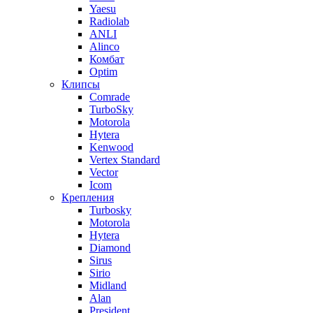
Yaesu
Radiolab
ANLI
Alinco
Комбат
Optim
Клипсы
Comrade
TurboSky
Motorola
Hytera
Kenwood
Vertex Standard
Vector
Icom
Крепления
Turbosky
Motorola
Hytera
Diamond
Sirus
Sirio
Midland
Alan
President