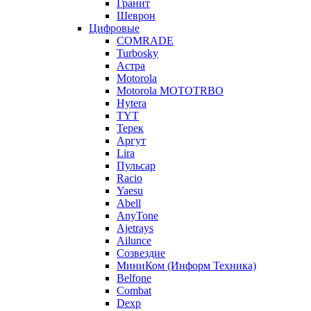
Гранит
Шеврон
Цифровые
COMRADE
Turbosky
Астра
Motorola
Motorola MOTOTRBO
Hytera
TYT
Терек
Аргут
Lira
Пульсар
Racio
Yaesu
Abell
AnyTone
Ajetrays
Ailunce
Созвездие
МиниКом (Информ Техника)
Belfone
Combat
Dexp