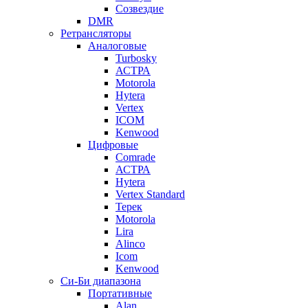
Созвездие
DMR
Ретрансляторы
Аналоговые
Turbosky
АСТРА
Motorola
Hytera
Vertex
ICOM
Kenwood
Цифровые
Comrade
АСТРА
Hytera
Vertex Standard
Терек
Motorola
Lira
Alinco
Icom
Kenwood
Си-Би диапазона
Портативные
Alan