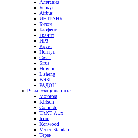
Альтавия
Беркут
Airbus
ИНТРАНК
Бизон
Баофенг
Гранит
ИРЗ
Круиз
Нептун
Связь
Sirus
Huiyton
Lisheng
ВЭБР
РАДОН
Взрывозащищенные
Motorola
Kirisun
Comrade
ТАКТ Atex
Icom
Kenwood
Vertex Standard
Терек