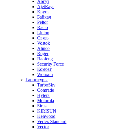
Аргут
AjetRays
Круиз
Байкал
Peltor
Racio
Linton
Связь
Vostok
Alinco
Roger
Baofeng
Security Force
Комбат
Wouxun
Гарнитуры
TurboSky
Comrade
Hytera
Motorola
Sirus
KIRISUN
Kenwood
Vertex Standard
Vector