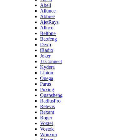
Abell
Ailunce
Abbree
AjetRays
Alinco
Belfone
Baofeng
Dexp
iRadio
Joker
JJ-Connect
Kydera
Linton
Onega
Parus
Puxing
Quansheng
RadiusPro
Retevis
Rexant
Roger
Voxtel
Vostok
Wouxun