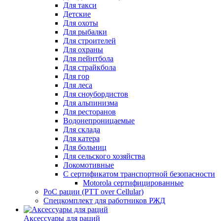
Для такси
Детские
Для охоты
Для рыбалки
Для строителей
Для охраны
Для пейнтбола
Для страйкбола
Для гор
Для леса
Для сноубордистов
Для альпинизма
Для ресторанов
Водонепроницаемые
Для склада
Для катера
Для больниц
Для сельского хозяйства
Локомотивные
С сертификатом транспортной безопасности
Motorola сертифицированные
PoC рации (PTT over Cellular)
Спецкомплект для работников РЖД
Аксессуары для раций