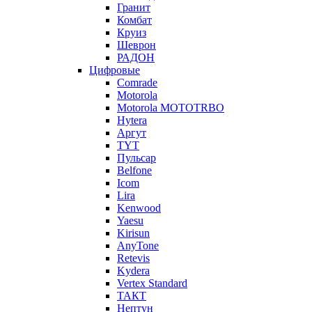
Гранит
Комбат
Круиз
Шеврон
РАДОН
Цифровые
Comrade
Motorola
Motorola MOTOTRBO
Hytera
Аргут
TYT
Пульсар
Belfone
Icom
Lira
Kenwood
Yaesu
Kirisun
AnyTone
Retevis
Kydera
Vertex Standard
ТАКТ
Нептун