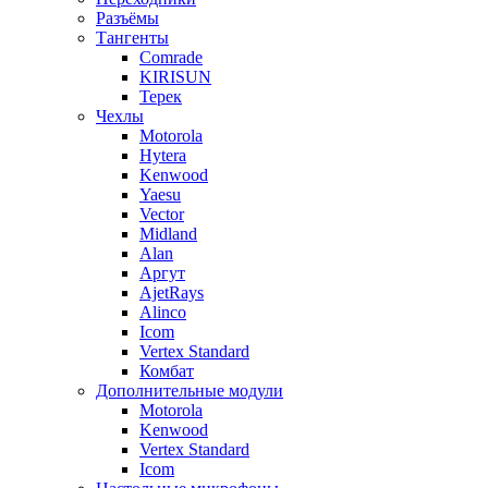
Разъёмы
Тангенты
Comrade
KIRISUN
Терек
Чехлы
Motorola
Hytera
Kenwood
Yaesu
Vector
Midland
Alan
Аргут
AjetRays
Alinco
Icom
Vertex Standard
Комбат
Дополнительные модули
Motorola
Kenwood
Vertex Standard
Icom