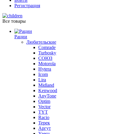
Войти
Регистрация
Все товары
Рации
Любительские
Comrade
Turbosky
СОЮЗ
Motorola
Hytera
Icom
Lira
Midland
Kenwood
AnyTone
Optim
Vector
TYT
Racio
Терек
Аргут
Yaesu