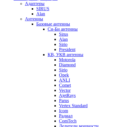
Адаптеры
SIRUS
Alan
Антенны
Базовые антенны
Си-Би антенны
Sirus
Alan
Sirio
President
КВ, УКВ антенны
Motorola
Diamond
Sirio
Opek
ANLI
Comet
Vector
AjetRays
Parus
Vertex Standard
Icom
Радиал
ComTech
Делители мощности