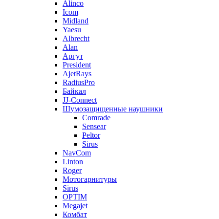
Alinco
Icom
Midland
Yaesu
Albrecht
Alan
Аргут
President
AjetRays
RadiusPro
Байкал
JJ-Connect
Шумозащищенные наушники
Comrade
Sensear
Peltor
Sirus
NavCom
Linton
Roger
Мотогарнитуры
Sirus
OPTIM
Megajet
Комбат