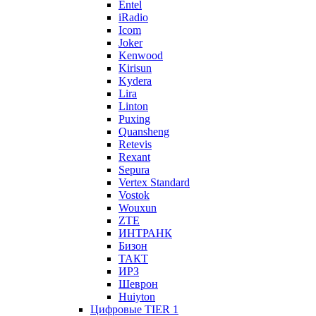
Entel
iRadio
Icom
Joker
Kenwood
Kirisun
Kydera
Lira
Linton
Puxing
Quansheng
Retevis
Rexant
Sepura
Vertex Standard
Vostok
Wouxun
ZTE
ИНТРАНК
Бизон
ТАКТ
ИРЗ
Шеврон
Huiyton
Цифровые TIER 1