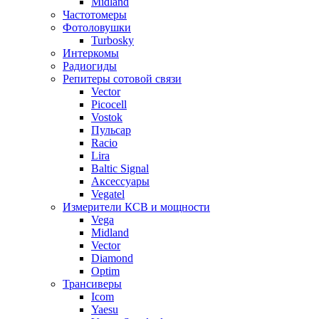
Midland
Частотомеры
Фотоловушки
Turbosky
Интеркомы
Радиогиды
Репитеры сотовой связи
Vector
Picocell
Vostok
Пульсар
Racio
Lira
Baltic Signal
Аксессуары
Vegatel
Измерители КСВ и мощности
Vega
Midland
Vector
Diamond
Optim
Трансиверы
Icom
Yaesu