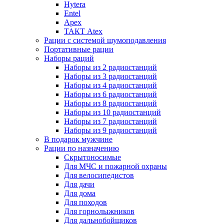
Hytera
Entel
Apex
ТАКТ Atex
Рации с системой шумоподавления
Портативные рации
Наборы раций
Наборы из 2 радиостанций
Наборы из 3 радиостанций
Наборы из 4 радиостанций
Наборы из 6 радиостанций
Наборы из 8 радиостанций
Наборы из 10 радиостанций
Наборы из 7 радиостанций
Наборы из 9 радиостанций
В подарок мужчине
Рации по назначению
Скрытоносимые
Для МЧС и пожарной охраны
Для велосипедистов
Для дачи
Для дома
Для походов
Для горнолыжников
Для дальнобойщиков