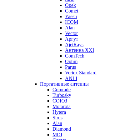
Opek
Comet
Yaesu
ICOM
Alan
Vector
Аргут
AjetRays
Антенна XXI
ComTech
Optim
Parus
Vertex Standard
ANLI
Портативные антенны
Comrade
Turbosky
СОЮЗ
Motorola
Hytera
Sirus
Alan
Diamond
MDI