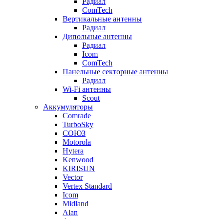
Радиал
ComTech
Вертикальные антенны
Радиал
Дипольные антенны
Радиал
Icom
ComTech
Панельные секторные антенны
Радиал
Wi-Fi антенны
Scout
Аккумуляторы
Comrade
TurboSky
СОЮЗ
Motorola
Hytera
Kenwood
KIRISUN
Vector
Vertex Standard
Icom
Midland
Alan