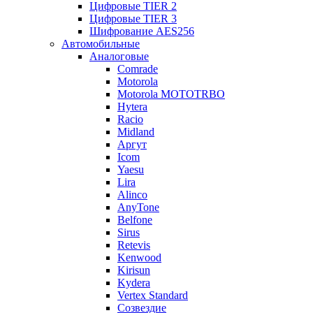
Цифровые TIER 2
Цифровые TIER 3
Шифрование AES256
Автомобильные
Аналоговые
Comrade
Motorola
Motorola MOTOTRBO
Hytera
Racio
Midland
Аргут
Icom
Yaesu
Lira
Alinco
AnyTone
Belfone
Sirus
Retevis
Kenwood
Kirisun
Kydera
Vertex Standard
Созвездие