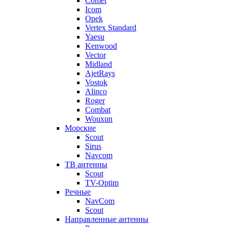
Comet
Icom
Opek
Vertex Standard
Yaesu
Kenwood
Vector
Midland
AjetRays
Vostok
Alinco
Roger
Combat
Wouxun
Морские
Scout
Sirus
Navcom
ТВ антенны
Scout
TV-Optim
Речные
NavCom
Scout
Направленные антенны