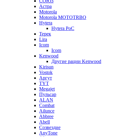
СОЮЗ
Астра
Motorola
Motorola MOTOTRBO
Hytera
Hytera PoC
Терек
Lira
Icom
Icom
Kenwood
Другие рации Kenwood
Kirisun
Vostok
Аргут
TYT
Megajet
Пульсар
ALAN
Combat
Ailunce
Abbree
Abell
Созвездие
AnyTone