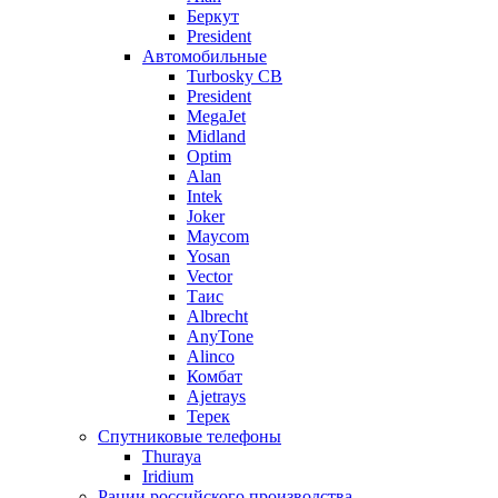
Беркут
President
Автомобильные
Turbosky CB
President
MegaJet
Midland
Optim
Alan
Intek
Joker
Maycom
Yosan
Vector
Таис
Albrecht
AnyTone
Alinco
Комбат
Ajetrays
Терек
Спутниковые телефоны
Thuraya
Iridium
Рации российского производства