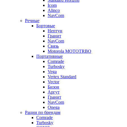
Standard Horizon
Icom
Alinco
NavCom
Речные
Бортовые
Нептун
Гранит
NavCom
Связь
Motorola MOTOTRBO
Портативные
Comrade
Turbosky
Vega
Vertex Standard
Vector
Бизон
Аргут
Гранит
NavCom
Onega
Рации по брендам
Comrade
Turbosky