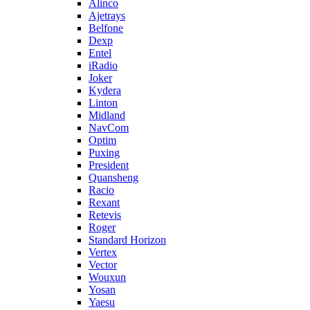
Alinco
Ajetrays
Belfone
Dexp
Entel
iRadio
Joker
Kydera
Linton
Midland
NavCom
Optim
Puxing
President
Quansheng
Racio
Rexant
Retevis
Roger
Standard Horizon
Vertex
Vector
Wouxun
Yosan
Yaesu